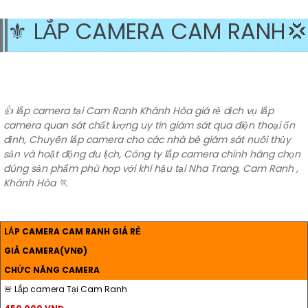
⚜️ LẮP CAMERA CAM RANH💢
️👍️ lắp camera tại Cam Ranh Khánh Hòa giá rẻ dịch vụ lắp
camera quan sát chất lượng uy tín giám sát qua điện thoại ổn
định, Chuyên lắp camera cho các nhà bè giám sát nuôi thủy
sản và hoặt động du lịch, Công ty lắp camera chính hãng chọn
đúng sản phẩm phù hợp với khí hậu tại Nha Trang, Cam Ranh ,
Khánh Hòa 🏃
LẮP CAMERA CAM RANH GIÁ RẺ
GIÁ CAMERA(VNĐ)
CHỨC NĂNG CAMERA
🚨 Lắp camera Tại Cam Ranh