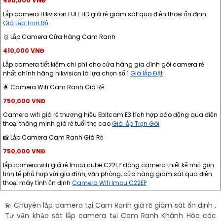
450,000 VNĐ
Lắp camera Hikvision FULL HD giá rẻ giám sát qua điện thoại ổn định
Giá Lắp Trọn Bộ
🥇 Lắp Camera Cửa Hàng Cam Ranh
410,000 VNĐ
Lắp camera tiết kiệm chi phí cho cửa hàng gia đình gói camera rẻ
nhất chính hãng hikvision là lựa chọn số 1
Giá lắp Đặt
🌟 Camera Wifi Cam Ranh Giá Rẻ
750,000 VNĐ
Camera wifi giá rẻ thương hiệu Ebitcam E3 tích hợp báo động qua điện
thoại thông minh giá rẻ tuổi thọ cao
Giá lắp Trọn Gói
📸️ Lắp Camera Cam Ranh Giá Rẻ
750,000 VNĐ
lắp camera wifi giá rẻ Imou cube C22EP dòng camera thiết kế nhỏ gọn
tinh tế phù hợp với gia đình, văn phòng, cửa hàng giám sát qua điện
thoại máy tính ổn định
Camera Wifi Imou C22EP
💫 Chuyên lắp camera tại Cam Ranh giá rẽ giám sát ổn định ,
Tư vấn khảo sát lắp camera tại Cam Ranh Khánh Hòa các