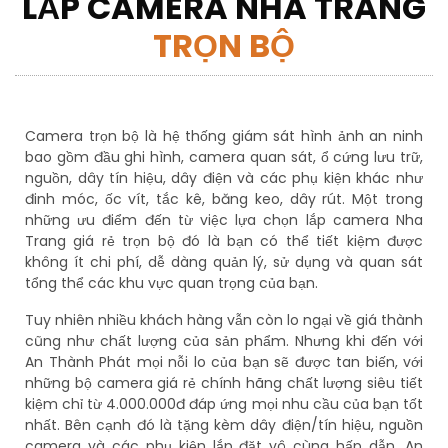
LẮP CAMERA NHA TRANG
TRỌN BỘ
Camera trọn bộ là hệ thống giám sát hình ảnh an ninh
bao gồm đầu ghi hình, camera quan sát, ổ cứng lưu trữ,
nguồn, dây tín hiệu, dây điện và các phụ kiện khác như
đinh móc, ốc vít, tắc kê, băng keo, dây rút. Một trong
những ưu điểm đến từ việc lựa chọn lắp camera Nha
Trang giá rẻ trọn bộ đó là bạn có thể tiết kiệm được
không ít chi phí, dễ dàng quản lý, sử dụng và quan sát
tổng thể các khu vực quan trọng của bạn.
Tuy nhiên nhiều khách hàng vẫn còn lo ngại về giá thành
cũng như chất lượng của sản phẩm. Nhưng khi đến với
An Thành Phát mọi nỗi lo của bạn sẽ được tan biến, với
những bộ camera giá rẻ chính hãng chất lượng siêu tiết
kiệm chỉ từ 4.000.000đ đáp ứng mọi nhu cầu của bạn tốt
nhất. Bên cạnh đó là tặng kèm dây điện/tín hiệu, nguồn
camera và các phụ kiện lắp đặt vô cùng hấp dẫn. An