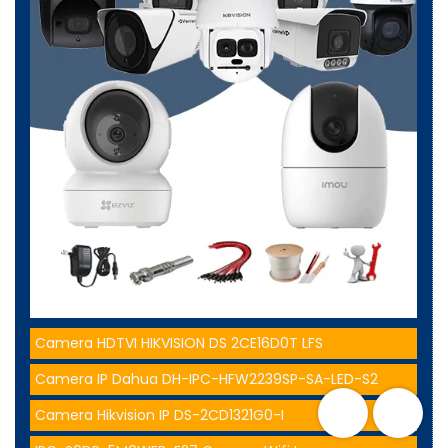
Camera HDTVI HIKVISION DS 2CE16D0T LFS
Camera IP Dahua DH-IPC-HFW2239SP-SA-LED-S2
Camera Hikvision IP DS-2CD1321G0-I
Previous
Next