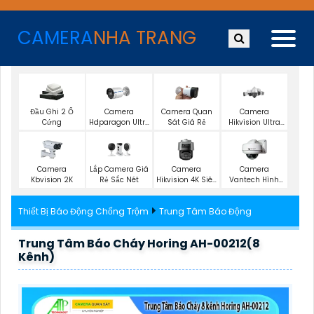
CAMERA
NHA TRANG
Đầu Ghi 2 Ổ
Camera
Camera Quan
Camera
Cứng
Hdparagon Ultra
Sát Giá Rẻ
Hikvision Ultra
2K
4K
Lắp Camera Giá
Camera
Camera
Camera
Rẻ Sắc Nét
Kbvision 2K
Hikvision 4K Siêu
Vantech Hình
Nét
Ảnh 2K
Thiết Bị Báo Động Chống Trộm
Trung Tâm Báo Động
Trung Tâm Báo Cháy Horing AH-00212(8
Kênh)