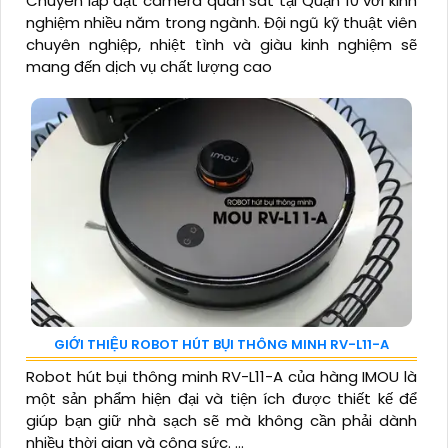
Chuyên lắp đặt camera quan sát tại Quận 10 với kinh
nghiệm nhiều năm trong ngành. Đội ngũ kỹ thuật viên
chuyên nghiệp, nhiệt tình và giàu kinh nghiệm sẽ
mang đến dịch vụ chất lượng cao
GIỚI THIỆU ROBOT HÚT BỤI THÔNG MINH RV-L11-A
Robot hút bụi thông minh RV-L11-A của hàng IMOU là
một sản phẩm hiện đại và tiện ích được thiết kế để
giúp bạn giữ nhà sạch sẽ mà không cần phải dành
nhiều thời gian và công sức. ...