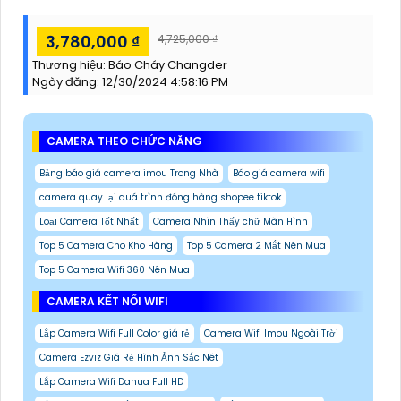
3,780,000 ₫
4,725,000 ₫
Thương hiệu:
Báo Cháy Changder
Ngày đăng:
12/30/2024 4:58:16 PM
CAMERA THEO CHỨC NĂNG
Bảng báo giá camera imou Trong Nhà
Báo giá camera wifi
camera quay lại quá trình đóng hàng shopee tiktok
Loại Camera Tốt Nhất
Camera Nhìn Thấy chữ Màn Hình
Top 5 Camera Cho Kho Hàng
Top 5 Camera 2 Mắt Nên Mua
Top 5 Camera Wifi 360 Nên Mua
CAMERA KẾT NỐI WIFI
Lắp Camera Wifi Full Color giá rẻ
Camera Wifi Imou Ngoài Trời
Camera Ezviz Giá Rẻ Hình Ảnh Sắc Nét
Lắp Camera Wifi Dahua Full HD