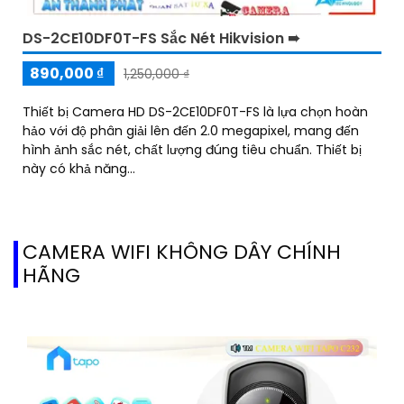
DS-2CE10DF0T-FS Sắc Nét Hikvision ➠
890,000 ₫
1,250,000 ₫
Thiết bị Camera HD DS-2CE10DF0T-FS là lựa chọn hoàn
hảo với độ phân giải lên đến 2.0 megapixel, mang đến
hình ảnh sắc nét, chất lượng đúng tiêu chuẩn. Thiết bị
này có khả năng...
CAMERA WIFI KHÔNG DÂY CHÍNH
HÃNG