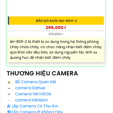
ĐẦU DÒ KHÓI AH-8011-2
296,000 ₫
370,000 ₫
AH-8011-2 là thiết bị sử dụng trong hệ thống phòng
cháy chữa cháy, có chức năng nhận biết đám cháy
qua khói vào đầu báo, sử dụng nguyên tắc ánh xạ
quang học để nhận biết đám cháy
THƯƠNG HIỆU CAMERA
Bộ Camera Quan Sát
camera Dahua
Camera HIKVISON
camera KBvision
️🎤️
Lắp Camera Có Thu Âm
📶
Lắp Camera IP Không Dây