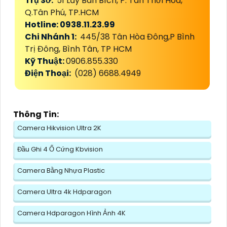
Trụ Sở:
51 Lũy Bán Bích, P. Tân Thới Hòa,
Q.Tân Phú, TP.HCM
Hotline: 0938.11.23.99
Chi Nhánh 1:
445/38 Tân Hòa Đông,P Bình
Trị Đông, Bình Tân, TP HCM
Kỹ Thuật:
0906.855.330
Điện Thoại:
(028) 6688.4949
Thông Tin:
Camera Hikvision Ultra 2K
Đầu Ghi 4 Ổ Cứng Kbvision
Camera Bằng Nhựa Plastic
Camera Ultra 4k Hdparagon
Camera Hdparagon Hình Ảnh 4K