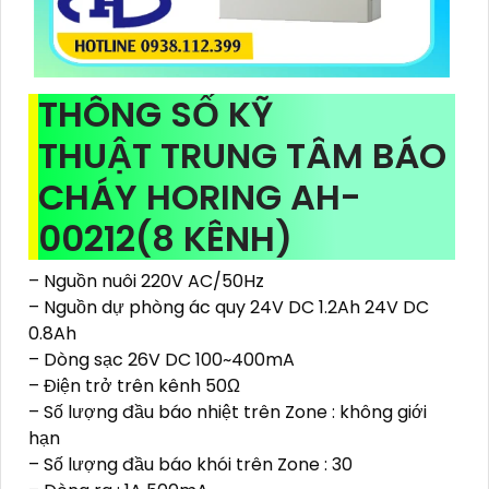
THÔNG SỐ KỸ
THUẬT TRUNG TÂM BÁO
CHÁY HORING AH-
00212(8 KÊNH)
– Nguồn nuôi 220V AC/50Hz
– Nguồn dự phòng ác quy 24V DC 1.2Ah 24V DC
0.8Ah
– Dòng sạc 26V DC 100~400mA
– Điện trở trên kênh 50Ω
– Số lượng đầu báo nhiệt trên Zone : không giới
hạn
– Số lượng đầu báo khói trên Zone : 30