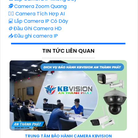
🕵️
Camera Zoom Quang
🧛‍♀️
Camera Tích Hợp AI
💻
Lắp Camera IP Có Dây
⚙️
Đầu Ghi Camera HD
📥
Đầu ghi camera IP
TIN TỨC LIÊN QUAN
TRUNG TÂM BẢO HÀNH CAMERA KBVISION