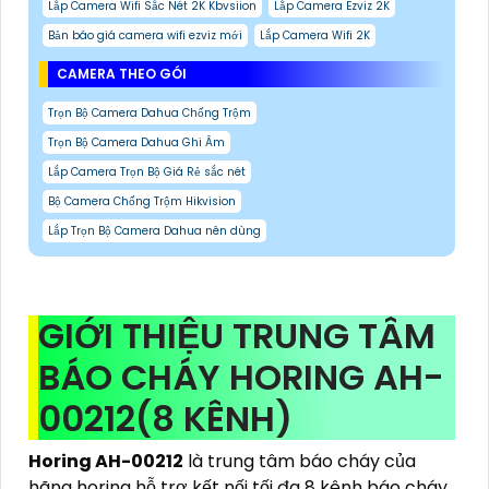
Lắp Camera Wifi Sắc Nét 2K Kbvsiion
Lắp Camera Ezviz 2K
Bản báo giá camera wifi ezviz mới
Lắp Camera Wifi 2K
CAMERA THEO GÓI
Trọn Bộ Camera Dahua Chống Trộm
Trọn Bộ Camera Dahua Ghi Âm
Lắp Camera Trọn Bộ Giá Rẻ sắc nét
Bộ Camera Chống Trộm Hikvision
Lắp Trọn Bộ Camera Dahua nên dùng
GIỚI THIỆU TRUNG TÂM
BÁO CHÁY HORING AH-
00212(8 KÊNH)
Horing AH-00212
là trung tâm báo cháy của
hãng horing hỗ trợ kết nối tối đa 8 kênh báo cháy