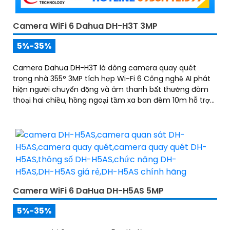
Camera WiFi 6 Dahua DH-H3T 3MP
5%-35%
Camera Dahua DH-H3T là dòng camera quay quét
trong nhà 355° 3MP tích hợp Wi-Fi 6 Công nghệ AI phát
hiện người chuyển động và âm thanh bất thường đàm
thoại hai chiều, hồng ngoại tầm xa ban đêm 10m hỗ trợ
thẻ nhớ MicroSD 256GB ONVIF và điều khiển từ xa qua
ứng dụng DMSS
Camera WiFi 6 DaHua DH-H5AS 5MP
5%-35%