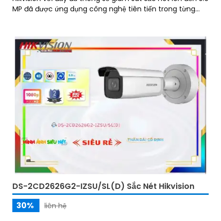
MP đã được ứng dụng công nghệ tiên tiến trong từng
sản phẩm của hãng
DS-2CD2626G2-IZSU/SL(D) Sắc Nét Hikvision
30%
liên hệ