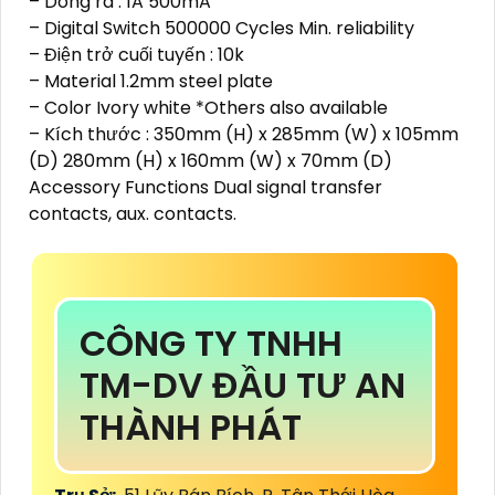
– Dòng ra : 1A 500mA
– Digital Switch 500000 Cycles Min. reliability
– Điện trở cuối tuyến : 10k
– Material 1.2mm steel plate
– Color Ivory white *Others also available
– Kích thước : 350mm (H) x 285mm (W) x 105mm
(D) 280mm (H) x 160mm (W) x 70mm (D)
Accessory Functions Dual signal transfer
contacts, aux. contacts.
CÔNG TY TNHH
TM-DV ĐẦU TƯ AN
THÀNH PHÁT