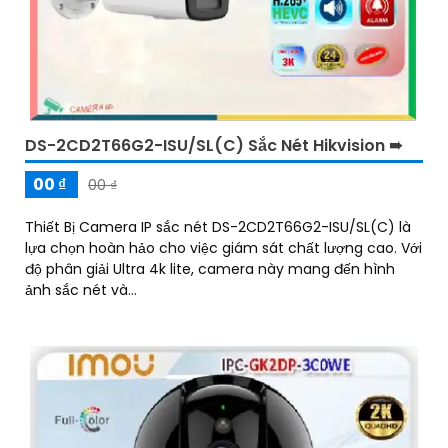
DS-2CD2T66G2-ISU/SL(C) Sắc Nét Hikvision ➠
00 ₫
00 ₫
Thiết Bị Camera IP sắc nét DS-2CD2T66G2-ISU/SL(C) là
lựa chọn hoàn hảo cho việc giám sát chất lượng cao. Với
độ phân giải Ultra 4k lite, camera này mang đến hình
ảnh sắc nét và...