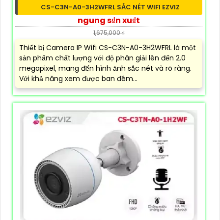
CS-C3N-A0-3H2WFRL SẮC NÉT WIFI EZVIZ
ngung s₫n xu₫t
1,675,000 ₫
Thiết bị Camera IP Wifi CS-C3N-A0-3H2WFRL là một
sản phẩm chất lượng với độ phân giải lên đến 2.0
megapixel, mang đến hình ảnh sắc nét và rõ ràng.
Với khả năng xem được ban đêm...