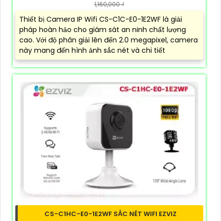
1,160,000 ₫
Thiết bị Camera IP Wifi CS-C1C-E0-1E2WF là giải
pháp hoàn hảo cho giám sát an ninh chất lượng
cao. Với độ phân giải lên đến 2.0 megapixel, camera
này mang đến hình ảnh sắc nét và chi tiết
CS-C1HC-E0-1E2WF SẮC NÉT WIFI EZVIZ