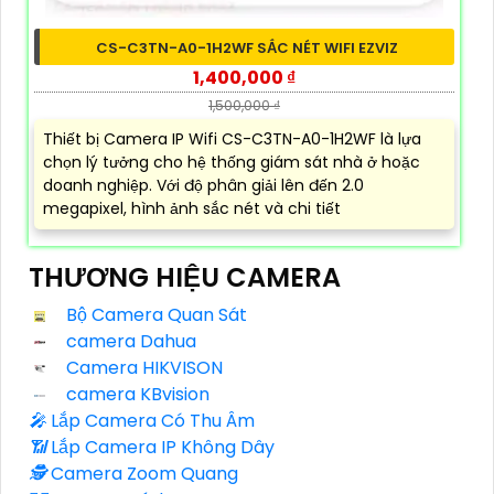
CS-C3TN-A0-1H2WF SẮC NÉT WIFI EZVIZ
1,400,000 ₫
1,500,000 ₫
Thiết bị Camera IP Wifi CS-C3TN-A0-1H2WF là lựa
chọn lý tưởng cho hệ thống giám sát nhà ở hoặc
doanh nghiệp. Với độ phân giải lên đến 2.0
megapixel, hình ảnh sắc nét và chi tiết
THƯƠNG HIỆU CAMERA
Bộ Camera Quan Sát
camera Dahua
Camera HIKVISON
camera KBvision
️🎤️
Lắp Camera Có Thu Âm
📶
Lắp Camera IP Không Dây
🕵️
Camera Zoom Quang