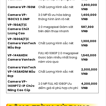
2,800,000
Camera VP-150M
Chất Lượng Hình sắc nét
VNĐ
Camera VP-
3.0 MP tối ưu hóa băng
1,400,000
150CV2 3.0MP
thông hình ảnh rõ nét
VNĐ
VP-150A|T|C
2.0 megapixel Giám sát
587,300
Camera Chất
trên điện thoại nhanh
VNĐ
Lượng Cao
VP-1500A|T|C
1,300,000
Camera VanTech
Chất Lượng Hình sắc nét
VNĐ
Mẫu Đẹp
FULL HD 1080P 2.0 megapixel
VP-144AHDH
1,540,000
Được bán nhiều nhất trong
Camera Vantech
VNĐ
năm vừa qua
Camera VanTech
2,000,000
VP-143AHDM Mẫu
Chất Lượng Hình sắc nét
VNĐ
Đẹp
Camera VP-
2.0 MP FULL HD 1080P Ưu
4,200,000
1409PTZ-IP Chức
điểm giá rẻ phù hợp chi phí
VNĐ
Năng Cao Cấp