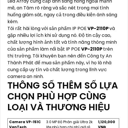
Led Array cung cấp ánh sáng hồng ngoại mạnh
mẽ, an Tâm rõ ràng và sắc nét trong mọi tình
huống giám sát, ngay cả trong điều kiện ánh sáng
kém.
Tôi rất hài lòng với sản phẩm IP POE
VP-2110P
và
gặp nhiều lợi ích khi sử dụng nó. Độ tin cậy cao,
chất lượng hình ảnh tốt và tính năng thông minh
của sản phẩm làm nổi bật IP POE
VP-2110P
trên
thị trường. Tôi khuyên bạn nên đến Công ty An
Thành Phát để mua sản phẩm này, vì họ là nhà
cung cấp uy tín và chất lượng trong lĩnh vực
camera an ninh.
THÔNG SỐ THÊM SỐ LỰA
CHỌN PHÙ HỢP CÙNG
LOẠI VÀ THƯƠNG HIỆU
Camera VP-151C
3.0 MP Độ Phân giải Ultra 2k
1,120,000
VanTech
lite phù hợp chi phí giá rẻ
VNĐ