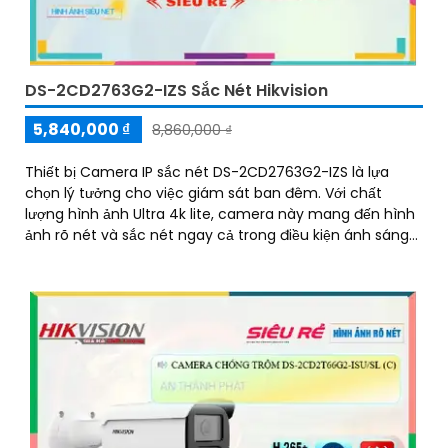
DS-2CD2763G2-IZS Sắc Nét Hikvision
5,840,000 ₫
8,860,000 ₫
Thiết bị Camera IP sắc nét DS-2CD2763G2-IZS là lựa
chọn lý tưởng cho việc giám sát ban đêm. Với chất
lượng hình ảnh Ultra 4k lite, camera này mang đến hình
ảnh rõ nét và sắc nét ngay cả trong điều kiện ánh sáng
yếu nhờ công nghệ Hồng Ngoại 40m