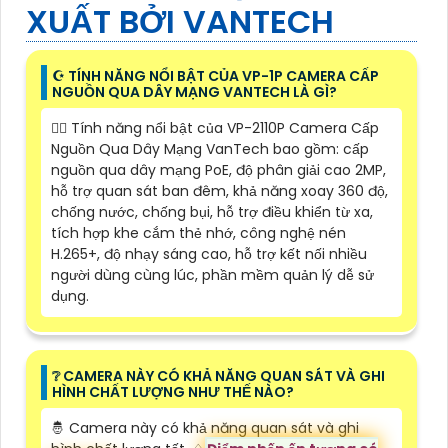
XUẤT BỞI VANTECH
☪ TÍNH NĂNG NỔI BẬT CỦA VP-1P CAMERA CẤP
NGUỒN QUA DÂY MẠNG VANTECH LÀ GÌ?
❤️‍💋‍ Tính năng nổi bật của VP-2110P Camera Cấp
Nguồn Qua Dây Mạng VanTech bao gồm: cấp
nguồn qua dây mạng PoE, độ phân giải cao 2MP,
hỗ trợ quan sát ban đêm, khả năng xoay 360 độ,
chống nước, chống bụi, hỗ trợ điều khiển từ xa,
tích hợp khe cắm thẻ nhớ, công nghệ nén
H.265+, độ nhạy sáng cao, hỗ trợ kết nối nhiều
người dùng cùng lúc, phần mềm quản lý dễ sử
dụng.
❔ CAMERA NÀY CÓ KHẢ NĂNG QUAN SÁT VÀ GHI
HÌNH CHẤT LƯỢNG NHƯ THẾ NÀO?
🤴 Camera này có khả năng quan sát và ghi