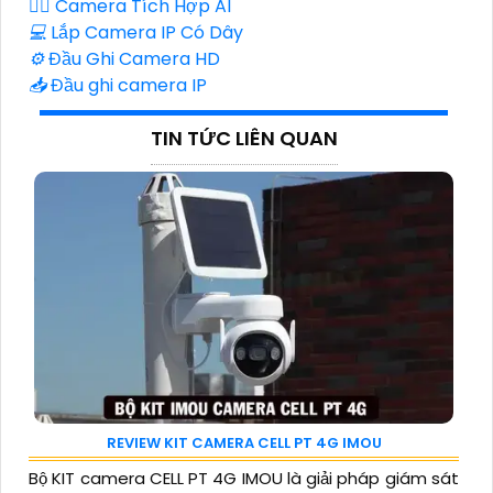
🧛‍♀️
Camera Tích Hợp AI
💻
Lắp Camera IP Có Dây
⚙️
Đầu Ghi Camera HD
📥
Đầu ghi camera IP
TIN TỨC LIÊN QUAN
REVIEW KIT CAMERA CELL PT 4G IMOU
Bộ KIT camera CELL PT 4G IMOU là giải pháp giám sát