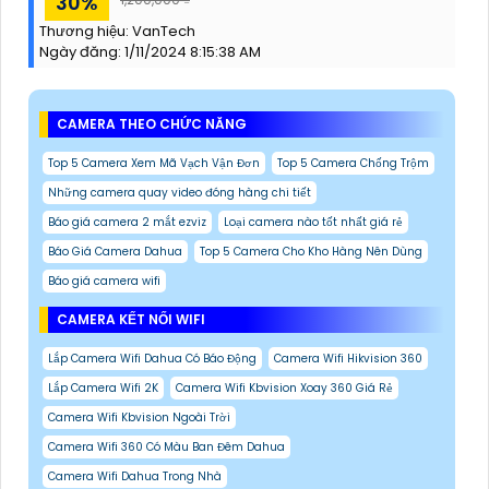
30%
Thương hiệu:
VanTech
Ngày đăng:
1/11/2024 8:15:38 AM
CAMERA THEO CHỨC NĂNG
Top 5 Camera Xem Mã Vạch Vận Đơn
Top 5 Camera Chống Trộm
Những camera quay video đóng hàng chi tiết
Báo giá camera 2 mắt ezviz
Loại camera nào tốt nhất giá rẻ
Báo Giá Camera Dahua
Top 5 Camera Cho Kho Hàng Nên Dùng
Báo giá camera wifi
CAMERA KẾT NỐI WIFI
Lắp Camera Wifi Dahua Có Báo Động
Camera Wifi Hikvision 360
Lắp Camera Wifi 2K
Camera Wifi Kbvision Xoay 360 Giá Rẻ
Camera Wifi Kbvision Ngoài Trời
Camera Wifi 360 Có Màu Ban Đêm Dahua
Camera Wifi Dahua Trong Nhà