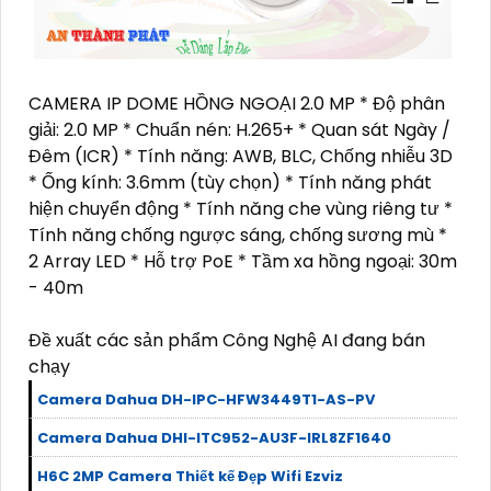
CAMERA IP DOME HỒNG NGOẠI 2.0 MP * Độ phân
giải: 2.0 MP * Chuẩn nén: H.265+ * Quan sát Ngày /
Đêm (ICR) * Tính năng: AWB, BLC, Chống nhiễu 3D
* Ống kính: 3.6mm (tùy chọn) * Tính năng phát
hiện chuyển động * Tính năng che vùng riêng tư *
Tính năng chống ngược sáng, chống sương mù *
2 Array LED * Hỗ trợ PoE * Tầm xa hồng ngoại: 30m
- 40m
Đề xuất các sản phẩm Công Nghệ AI đang bán
chạy
Camera Dahua DH-IPC-HFW3449T1-AS-PV
Camera Dahua DHI-ITC952-AU3F-IRL8ZF1640
H6C 2MP Camera Thiết kế Đẹp Wifi Ezviz