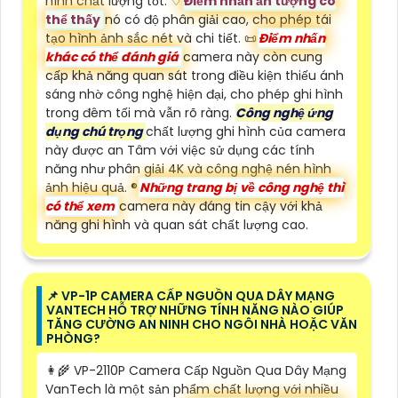
hình chất lượng tốt. ♢
Điểm nhấn ấn tượng có
thể thấy
nó có độ phân giải cao, cho phép tái
tạo hình ảnh sắc nét và chi tiết. 📜
Điểm nhấn
khác có thể đánh giá
camera này còn cung
cấp khả năng quan sát trong điều kiện thiếu ánh
sáng nhờ công nghệ hiện đại, cho phép ghi hình
trong đêm tối mà vẫn rõ ràng.
Công nghệ ứng
dụng chú trọng
chất lượng ghi hình của camera
này được an Tâm với việc sử dụng các tính
năng như phân giải 4K và công nghệ nén hình
ảnh hiệu quả. ®️
Những trang bị về công nghệ thì
có thể xem
camera này đáng tin cậy với khả
năng ghi hình và quan sát chất lượng cao.
📌 VP-1P CAMERA CẤP NGUỒN QUA DÂY MẠNG
VANTECH HỖ TRỢ NHỮNG TÍNH NĂNG NÀO GIÚP
TĂNG CƯỜNG AN NINH CHO NGÔI NHÀ HOẶC VĂN
PHÒNG?
👩‍🌾 VP-2110P Camera Cấp Nguồn Qua Dây Mạng
VanTech là một sản phẩm chất lượng với nhiều