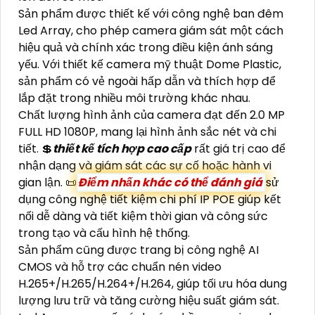
Sản phẩm được thiết kế với công nghệ ban đêm
Led Array, cho phép camera giám sát một cách
hiệu quả và chính xác trong điều kiện ánh sáng
yếu. Với thiết kế camera mỹ thuật Dome Plastic,
sản phẩm có vẻ ngoài hấp dẫn và thích hợp để
lắp đặt trong nhiều môi trường khác nhau.
Chất lượng hình ảnh của camera đạt đến 2.0 MP
FULL HD 1080P, mang lại hình ảnh sắc nét và chi
tiết. 💲
thiết kế tích hợp cao cấp
rất giá trị cao để
nhận dạng và giám sát các sự cố hoặc hành vi
gian lận. 📜
Điểm nhấn khác có thể đánh giá
sử
dụng công nghệ tiết kiệm chi phí IP POE giúp kết
nối dễ dàng và tiết kiệm thời gian và công sức
trong tạo và cấu hình hệ thống.
Sản phẩm cũng được trang bị công nghệ AI
CMOS và hỗ trợ các chuẩn nén video
H.265+/H.265/H.264+/H.264, giúp tối ưu hóa dung
lượng lưu trữ và tăng cường hiệu suất giám sát.