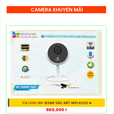
CAMERA KHUYẾN MÃI
CS-C1C-E0-1E2WF SẮC NÉT WIFI EZVIZ ➠
960,000 ₫