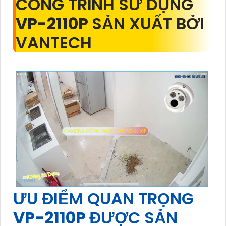
CÔNG TRÌNH SỬ DỤNG
VP-2110P
SẢN XUẤT BỞI
VANTECH
ƯU ĐIỂM QUAN TRỌNG
VP-2110P
ĐƯỢC SẢN