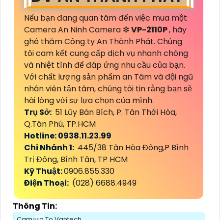
Nếu bạn đang quan tâm đến việc mua một
Camera An Ninh Camera ❇
VP-2110P
, hãy
ghé thăm Công ty An Thành Phát. Chúng
tôi cam kết cung cấp dịch vụ nhanh chóng
và nhiệt tình để đáp ứng nhu cầu của bạn.
Với chất lượng sản phẩm an Tâm và đội ngũ
nhân viên tận tâm, chúng tôi tin rằng bạn sẽ
hài lòng với sự lựa chọn của mình.
Trụ Sở:
51 Lũy Bán Bích, P. Tân Thới Hòa,
Q.Tân Phú, TP.HCM
Hotline: 0938.11.23.99
Chi Nhánh 1:
445/38 Tân Hòa Đông,P Bình
Trị Đông, Bình Tân, TP HCM
Kỹ Thuật:
0906.855.330
Điện Thoại:
(028) 6688.4949
Thông Tin:
Camera To Vantech