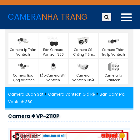
CAMERA
NHA TRANG
Camera Ip Thân
Bán Camera
Camera Có
Camera Thân
Vantech
Vantech 360
Chống Trộm
Trụ Ip Vantech
Vantech
Lắp Camera Wifi
Camera
Camera Ip
Camera Báo
Vantech
Vantech Chất
Vantech
Động Vantech
Lượng 4K
Camera Quan Sát
Camera Vantech Giá Rẻ
Bán Camera
Vantech 360
Camera ❇ VP-2110P