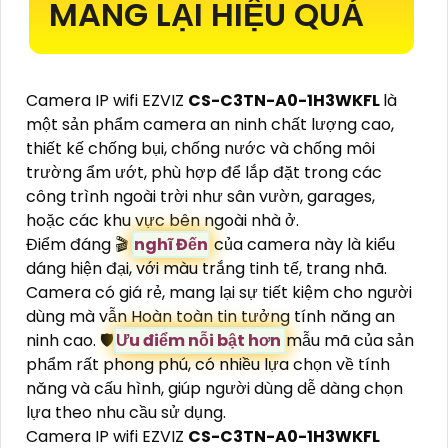
MANG LẠI HIỆU QUẢ
Camera IP wifi EZVIZ
CS-C3TN-A0-1H3WKFL
là
một sản phẩm camera an ninh chất lượng cao,
thiết kế chống bụi, chống nước và chống môi
trường ẩm ướt, phù hợp để lắp đặt trong các
công trình ngoài trời như sân vườn, garages,
hoặc các khu vực bên ngoài nhà ở.
Điểm đáng 🎬
nghĩ Đến
của camera này là kiểu
dáng hiện đại, với màu trắng tinh tế, trang nhã.
Camera có giá rẻ, mang lại sự tiết kiệm cho người
dùng mà vẫn Hoàn toàn tin tưởng tính năng an
ninh cao. 🛡
Ưu điểm nỗi bật hơn
mẫu mã của sản
phẩm rất phong phú, có nhiều lựa chọn về tính
năng và cấu hình, giúp người dùng dễ dàng chọn
lựa theo nhu cầu sử dụng.
Camera IP wifi EZVIZ
CS-C3TN-A0-1H3WKFL