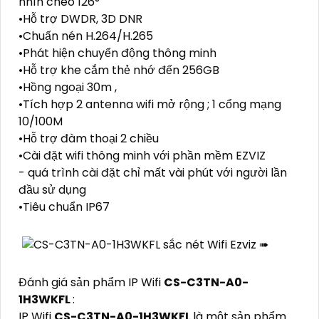
nhìn chéo 126°
•Hỗ trợ DWDR, 3D DNR
•Chuấn nén H.264/H.265
•Phát hiện chuyển động thông minh
•Hỗ trợ khe cắm thẻ nhớ đến 256GB
•Hồng ngoại 30m ,
•Tích hợp 2 antenna wifi mở rộng ; 1 cổng mạng
10/100M
•Hỗ trợ đàm thoại 2 chiều
•Cài đặt wifi thông minh với phần mềm EZVIZ
- quá trình cài đặt chỉ mất vài phút với người lần
đầu sử dụng
•Tiêu chuẩn IP67
Đánh giá sản phẩm IP Wifi
CS-C3TN-A0-
1H3WKFL
:
IP Wifi
CS-C3TN-A0-1H3WKFL
là một sản phẩm