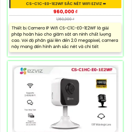
CS-C1C-E0-1E2WF SẮC NÉT WIFI EZVIZ ➠
960,000 ₫
1,160,000 ₫
Thiết bị Camera IP Wifi CS-C1C-E0-1E2WF là giải
pháp hoàn hảo cho giám sát an ninh chất lượng
cao. Với độ phân giải lên đến 2.0 megapixel, camera
này mang đến hình ảnh sắc nét và chi tiết