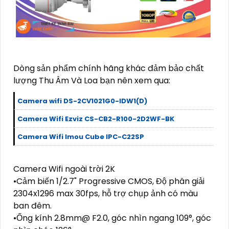
Dòng sản phẩm chính hãng khác đảm bảo chất
lượng Thu Âm Và Loa bạn nên xem qua:
Camera wifi DS-2CV1021G0-IDW1(D)
Camera Wifi Ezviz CS-CB2-R100-2D2WF-BK
Camera Wifi Imou Cube IPC-C22SP
Camera Wifi ngoài trời 2K
•Cảm biến 1/2.7" Progressive CMOS, Độ phân giải
2304x1296 max 30fps, hỗ trợ chụp ảnh có màu
ban đêm.
•Ống kính 2.8mm@ F2.0, góc nhìn ngang 109°, góc