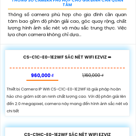
THÔNG SỐ CAMERA PHÙ HỢP CHO GIA ĐÌNH CẦN QUAN
TÂM
Thông số camera phù hợp cho gia đình cần quan
tâm bao gồm độ phân giải cao, góc quay rộng, chất
lượng hình ảnh sắc nét và màu sắc trung thực. Việc
lựa chọn camera không chỉ dựa...
CS-C1C-E0-1E2WF SẮC NÉT WIFI EZVIZ ➠
960,000 ₫
1,160,000 ₫
Thiết bị Camera IP Wifi CS-C1C-E0-1E2WF là giải pháp hoàn
hảo cho giám sát an ninh chất lượng cao. Với độ phân giải lên
đến 2.0 megapixel, camera này mang đến hình ảnh sắc nét và
chi tiết
CS-C1HC-E0-1E2WF SẮC NÉT WIFI EZVIZ