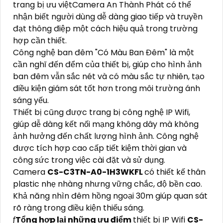
trang bị ưu việtCamera An Thành Phát có thể
nhận biết người dùng dễ dàng giao tiếp và truyền
đạt thông điệp một cách hiệu quả trong trường
hợp cần thiết.
Công nghệ ban đêm "Có Màu Ban Đêm" là một
cần nghĩ đến đểm của thiết bị, giúp cho hình ảnh
ban đêm vẫn sắc nét và có màu sắc tự nhiên, tạo
điều kiện giám sát tốt hơn trong môi trường ánh
sáng yếu.
Thiết bị cũng được trang bị công nghệ IP Wifi,
giúp dễ dàng kết nối mạng không dây mà không
ảnh hưởng đến chất lượng hình ảnh. Công nghệ
được tích hợp cao cấp tiết kiệm thời gian và
công sức trong việc cài đặt và sử dụng.
Camera
CS-C3TN-A0-1H3WKFL
có thiết kế thân
plastic nhẹ nhàng nhưng vững chắc, độ bền cao.
Khả năng nhìn đêm hồng ngoại 30m giúp quan sát
rõ ràng trong điều kiện thiếu sáng.
ƒ
Tổng hợp lại những ưu điểm
thiết bị IP Wifi
CS-