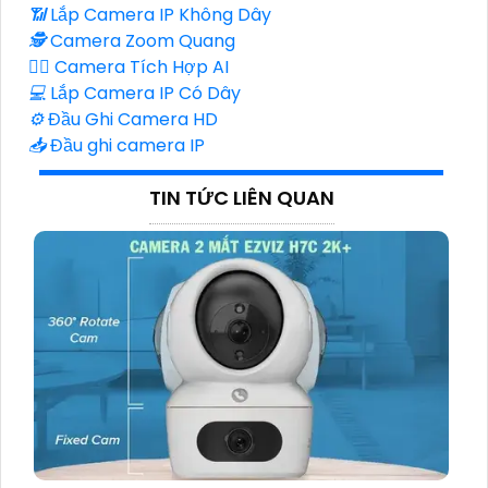
📶
Lắp Camera IP Không Dây
🕵️
Camera Zoom Quang
🧛‍♀️
Camera Tích Hợp AI
💻
Lắp Camera IP Có Dây
⚙️
Đầu Ghi Camera HD
📥
Đầu ghi camera IP
TIN TỨC LIÊN QUAN