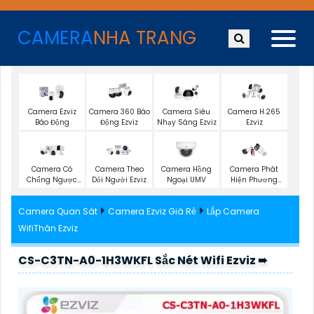
CAMERA
NHA TRANG
Camera Ezviz
Camera 360 Báo
Camera Siêu
Camera H.265
Báo Động
Động Ezviz
Nhạy Sáng Ezviz
Ezviz
Camera Có
Camera Theo
Camera Hồng
Camera Phát
Chống Ngược
Dỏi Người Ezviz
Ngoại UMV
Hiện Phương
Sáng Ezviz
Tiện
Camera Quan Sát
Camera Ezviz Giá Rẻ
Lắp Camera
WifiThân Ezviz
CS-C3TN-A0-1H3WKFL Sắc Nét Wifi Ezviz ➠