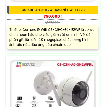
CS-C1HC-E0-1E2WF SẮC NÉT WIFI EZVIZ
750,000 ₫
1,077,000 ₫
Thiết bị Camera IP Wifi CS-C1HC-E0-1E2WF là sự lựa
chọn hoàn hảo cho việc giám sát an ninh. Với độ
phân giải lên đến 2.0 megapixel, chất lượng hình
ảnh sắc nét, đáp ứng tiêu chuẩn cao