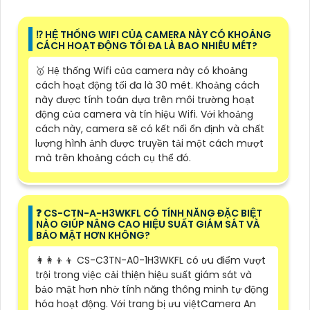
⁉️ HỆ THỐNG WIFI CỦA CAMERA NÀY CÓ KHOẢNG
CÁCH HOẠT ĐỘNG TỐI ĐA LÀ BAO NHIÊU MÉT?
🥇 Hệ thống Wifi của camera này có khoảng
cách hoạt động tối đa là 30 mét. Khoảng cách
này được tính toán dựa trên môi trường hoạt
động của camera và tín hiệu Wifi. Với khoảng
cách này, camera sẽ có kết nối ổn định và chất
lượng hình ảnh được truyền tải một cách mượt
mà trên khoảng cách cụ thể đó.
️❓ CS-CTN-A-H3WKFL CÓ TÍNH NĂNG ĐẶC BIỆT
NÀO GIÚP NÂNG CAO HIỆU SUẤT GIÁM SÁT VÀ
BẢO MẬT HƠN KHÔNG?
👩‍👩‍👦‍👦 CS-C3TN-A0-1H3WKFL có ưu điểm vượt
trội trong việc cải thiện hiệu suất giám sát và
bảo mật hơn nhờ tính năng thông minh tự động
hóa hoạt động. Với trang bị ưu việtCamera An