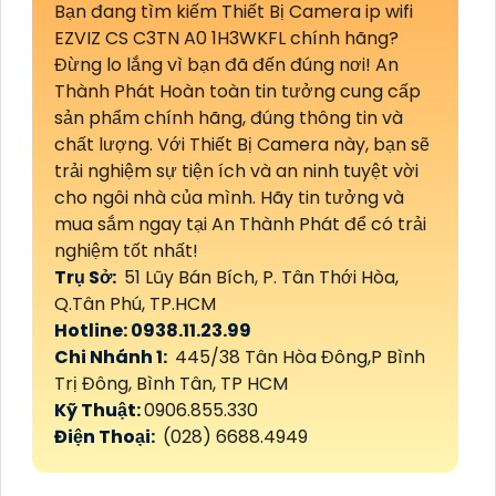
Bạn đang tìm kiếm Thiết Bị Camera ip wifi
EZVIZ CS C3TN A0 1H3WKFL chính hãng?
Đừng lo lắng vì bạn đã đến đúng nơi! An
Thành Phát Hoàn toàn tin tưởng cung cấp
sản phẩm chính hãng, đúng thông tin và
chất lượng. Với Thiết Bị Camera này, bạn sẽ
trải nghiệm sự tiện ích và an ninh tuyệt vời
cho ngôi nhà của mình. Hãy tin tưởng và
mua sắm ngay tại An Thành Phát để có trải
nghiệm tốt nhất!
Trụ Sở:
51 Lũy Bán Bích, P. Tân Thới Hòa,
Q.Tân Phú, TP.HCM
Hotline: 0938.11.23.99
Chi Nhánh 1:
445/38 Tân Hòa Đông,P Bình
Trị Đông, Bình Tân, TP HCM
Kỹ Thuật:
0906.855.330
Điện Thoại:
(028) 6688.4949