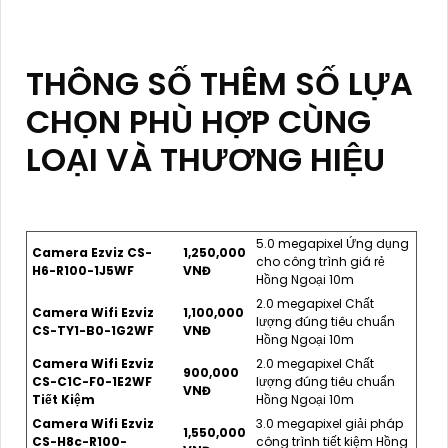
THÔNG SỐ THÊM SỐ LỰA
CHỌN PHÙ HỢP CÙNG
LOẠI VÀ THƯƠNG HIỆU
5.0 megapixel Ứng dụng
Camera Ezviz CS-
1,250,000
cho công trình giá rẻ
H6-R100-1J5WF
VNĐ
Hồng Ngoại 10m
2.0 megapixel Chất
Camera Wifi Ezviz
1,100,000
lượng đúng tiêu chuẩn
CS-TY1-B0-1G2WF
VNĐ
Hồng Ngoại 10m
Camera Wifi Ezviz
2.0 megapixel Chất
900,000
CS-C1C-F0-1E2WF
lượng đúng tiêu chuẩn
VNĐ
Tiết Kiệm
Hồng Ngoại 10m
Camera Wifi Ezviz
3.0 megapixel giải pháp
1,550,000
CS-H8c-R100-
công trình tiết kiệm Hồng