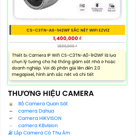
CS-C3TN-A0-1H2WF SẮC NÉT WIFI EZVIZ
1,400,000 ₫
1,500,000 ₫
Thiết bị Camera IP Wifi CS-C3TN-A0-1H2WF là lựa
chọn lý tưởng cho hệ thống giám sát nhà ở hoặc
doanh nghiệp. Với độ phân giải lên đến 2.0
megapixel, hình ảnh sắc nét và chi tiết
THƯƠNG HIỆU CAMERA
Bộ Camera Quan Sát
camera Dahua
Camera HIKVISON
camera KBvision
️🎤️
Lắp Camera Có Thu Âm