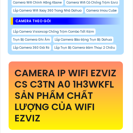
Camera Wifi Chính Hãng Kbone
Camera Wifi Có Chống Trộm Ezviz
Lắp Camera Wifi Xoay 360 Trong Nhà Dahua
Camera Imou Cube
CAMERA THEO GÓI
Lắp Camera Visioncop Chống Trộm Combo Tiết Kiệm
Trọn Bộ Camera Ghi Âm
Lắp Camera Báo Động Trọn Bộ Dahua
Lắp Camera 360 Giá Rẻ
Lắp Trọn Bộ Camera Đàm Thoại 2 Chiều
CAMERA IP WIFI EZVIZ
CS C3TN A0 1H3WKFL
SẢN PHẨM CHẤT
LƯỢNG CỦA WIFI
EZVIZ