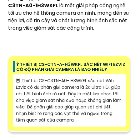
C3TN-A0-1H3WKFL
là một giải pháp công nghệ
tối ưu cho hệ thống camera an ninh, mang đến sự
tiện lợi, độ tin cậy và chất lượng hình ảnh sắc nét
trong việc giám sát các công trình.
❓ THIẾT BỊ CS-CTN-A-H3WKFL SẮC NÉT WIFI EZVIZ
CÓ ĐỘ PHÂN GIẢI CAMERA LÀ BAO NHIÊU?
🦉 Thiết bị CS-C3TN-A0-1H3WKFL sắc nét Wifi
Ezviz có độ phân giải camera là 2K Ultra HD, giúp
chi tiết hình ảnh rõ nét. Đây là một lựa chọn tốt
cho việc giám sát nhà cửa hoặc không gian làm
việc. Độ phân giải cao giúp quan sát chi tiết,
nhận biết rõ ràng các vật thể và người trong
tầm quan sát của camera.