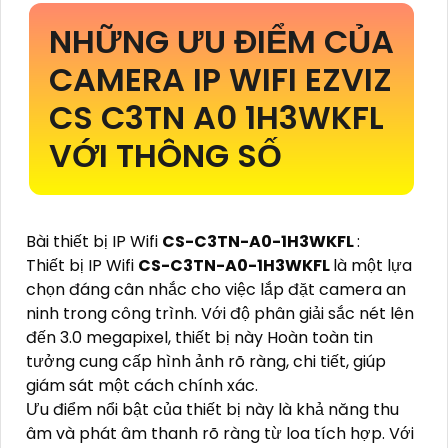
NHỮNG ƯU ĐIỂM CỦA
CAMERA IP WIFI EZVIZ
CS C3TN A0 1H3WKFL
VỚI THÔNG SỐ
Bài thiết bị IP Wifi
CS-C3TN-A0-1H3WKFL
:
Thiết bị IP Wifi
CS-C3TN-A0-1H3WKFL
là một lựa
chọn đáng cân nhắc cho việc lắp đặt camera an
ninh trong công trình. Với độ phân giải sắc nét lên
đến 3.0 megapixel, thiết bị này Hoàn toàn tin
tưởng cung cấp hình ảnh rõ ràng, chi tiết, giúp
giám sát một cách chính xác.
Ưu điểm nổi bật của thiết bị này là khả năng thu
âm và phát âm thanh rõ ràng từ loa tích hợp. Với