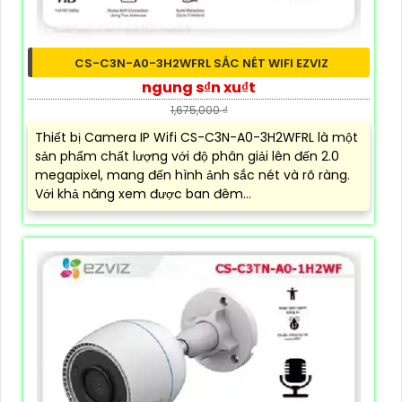
CS-C3N-A0-3H2WFRL SẮC NÉT WIFI EZVIZ
ngung s₫n xu₫t
1,675,000 ₫
Thiết bị Camera IP Wifi CS-C3N-A0-3H2WFRL là một
sản phẩm chất lượng với độ phân giải lên đến 2.0
megapixel, mang đến hình ảnh sắc nét và rõ ràng.
Với khả năng xem được ban đêm...