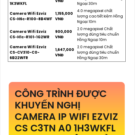
VNĐ
1K3WKFL
Ngoại 30m
4.0 megapixel chất
Camera Wifi Ezviz
1,155,000
lượng cao tiết kiệm Hồng
CS-H6c-R100-8B4WF
VNĐ
Ngoại 10m
2.0 megapixel Chất
Camera Wifi Ezviz
900,000
lượng đúng tiêu chuẩn
CS-H1c-R101-1G2WR
VNĐ
Hồng Ngoại 10m
Camera Wifi Ezviz
2.0 megapixel Chất
1,647,000
CS-CV310-C0-
lượng đúng tiêu chuẩn
VNĐ
6B22WFR
Hồng Ngoại 30m
CÔNG TRÌNH ĐƯỢC
KHUYẾN NGHỊ
CAMERA IP WIFI EZVIZ
CS C3TN A0 1H3WKFL