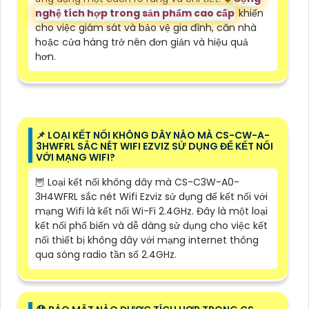
nghệ tích hợp trong sản phẩm cao cấp
khiến
cho việc giám sát và bảo vệ gia đình, căn nhà
hoặc cửa hàng trở nên đơn giản và hiệu quả
hơn.
📌 LOẠI KẾT NỐI KHÔNG DÂY NÀO MÀ CS-CW-A-
3HWFRL SẮC NÉT WIFI EZVIZ SỬ DỤNG ĐỂ KẾT NỐI
VỚI MẠNG WIFI?
🦉 Loại kết nối không dây mà CS-C3W-A0-
3H4WFRL sắc nét Wifi Ezviz sử dụng để kết nối với
mạng Wifi là kết nối Wi-Fi 2.4GHz. Đây là một loại
kết nối phổ biến và dễ dàng sử dụng cho việc kết
nối thiết bị không dây với mạng internet thông
qua sóng radio tần số 2.4GHz.