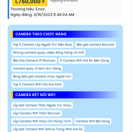
1,750,000 ₫
ngung s₫n xu₫t
Thương hiệu:
Ezviz
Ngày đăng:
3/16/2023 9:46:04 AM
CAMERA THEO CHỨC NĂNG
Top 5 Camera Lắp Ngoài Trời Nên Mua
Báo giá camera kbvision
Những camera quay video đóng hàng chi tiết
Báo Giá Camera IP Kbvision
5 Camera Wifi Giá Rẻ Nên Dùng
camera quay rõ tem đơn hàng
Bảng báo giá camera imou ngoài trời
Top 5 Camera Wifi Cho Gia Đình
CAMERA KẾT NỐI WIFI
Lắp Đặt Camera Thân Ngoài Trời Imou
Lắp Camera Wifi Thân Kbvision
Lắp Camera Wifi Imou Có Chống Trộm
Camera Wifi Báo Động
Lắp Đặt Camera Wifi Dahua Trong Nhà Giá Rẻ