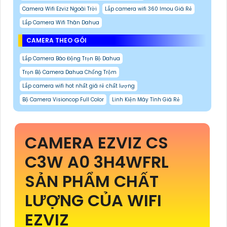
Camera Wifi Ezviz Ngoài Trời
Lắp camera wifi 360 Imou Giá Rẻ
Lắp Camera Wifi Thân Dahua
CAMERA THEO GÓI
Lắp Camera Báo Động Trọn Bộ Dahua
Trọn Bộ Camera Dahua Chống Trộm
Lắp camera wifi hot nhất giá rẻ chất lượng
Bộ Camera Visioncop Full Color
Linh Kiện Máy Tính Giá Rẻ
CAMERA EZVIZ CS
C3W A0 3H4WFRL
SẢN PHẨM CHẤT
LƯỢNG CỦA WIFI
EZVIZ