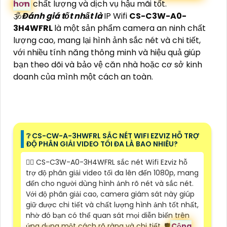
hơn
chất lượng và dịch vụ hậu mãi tốt.
🕉️
Đánh giá tốt nhất là
IP Wifi
CS-C3W-A0-
3H4WFRL
là một sản phẩm camera an ninh chất
lượng cao, mang lại hình ảnh sắc nét và chi tiết,
với nhiều tính năng thông minh và hiệu quả giúp
bạn theo dõi và bảo vệ căn nhà hoặc cơ sở kinh
doanh của mình một cách an toàn.
❔ CS-CW-A-3HWFRL SẮC NÉT WIFI EZVIZ HỖ TRỢ
ĐỘ PHÂN GIẢI VIDEO TỐI ĐA LÀ BAO NHIÊU?
🙆‍♀️ CS-C3W-A0-3H4WFRL sắc nét Wifi Ezviz hỗ
trợ độ phân giải video tối đa lên đến 1080p, mang
đến cho người dùng hình ảnh rõ nét và sắc nét.
Với độ phân giải cao, camera giám sát này giúp
giữ được chi tiết và chất lượng hình ảnh tốt nhất,
nhờ đó bạn có thể quan sát mọi diễn biến trên
ứng dụng một cách rõ ràng và chi tiết. 🛡
Cộng