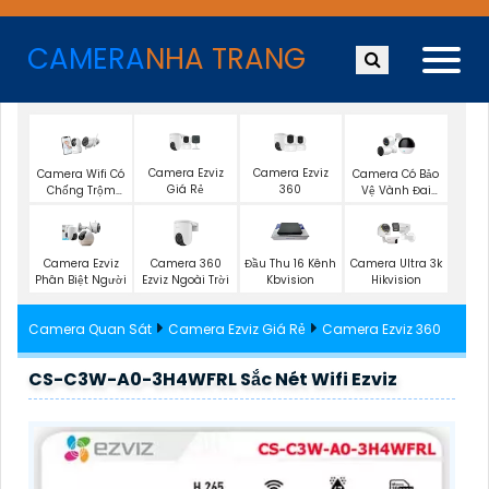
CAMERA
NHA TRANG
Camera Ezviz
Camera Ezviz
Camera Wifi Có
Camera Có Bảo
Giá Rẻ
360
Chống Trộm
Vệ Vành Đai
Ezviz
Ezviz
Camera 360
Camera Ezviz
Đầu Thu 16 Kênh
Camera Ultra 3k
Ezviz Ngoài Trời
Phân Biệt Người
Kbvision
Hikvision
Camera Quan Sát
Camera Ezviz Giá Rẻ
Camera Ezviz 360
CS-C3W-A0-3H4WFRL Sắc Nét Wifi Ezviz