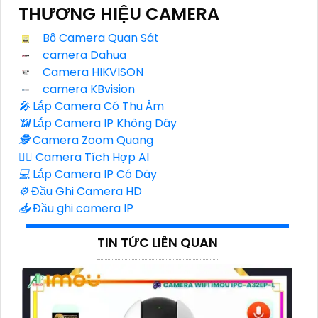
THƯƠNG HIỆU CAMERA
Bộ Camera Quan Sát
camera Dahua
Camera HIKVISON
camera KBvision
️🎤️
Lắp Camera Có Thu Âm
📶
Lắp Camera IP Không Dây
🕵️
Camera Zoom Quang
🧛‍♀️
Camera Tích Hợp AI
💻
Lắp Camera IP Có Dây
⚙️
Đầu Ghi Camera HD
📥
Đầu ghi camera IP
TIN TỨC LIÊN QUAN