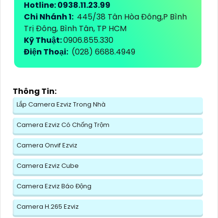
Hotline: 0938.11.23.99
Chi Nhánh 1:
445/38 Tân Hòa Đông,P Bình
Trị Đông, Bình Tân, TP HCM
Kỹ Thuật:
0906.855.330
Điện Thoại:
(028) 6688.4949
Thông Tin:
Lắp Camera Ezviz Trong Nhà
Camera Ezviz Có Chống Trộm
Camera Onvif Ezviz
Camera Ezviz Cube
Camera Ezviz Báo Động
Camera H.265 Ezviz