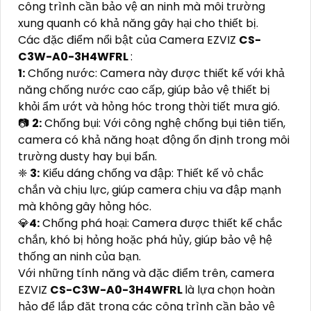
công trình cần bảo vệ an ninh mà môi trường
xung quanh có khả năng gây hại cho thiết bị.
Các đặc điểm nổi bật của Camera EZVIZ
CS-
C3W-A0-3H4WFRL
:
1:
Chống nước: Camera này được thiết kế với khả
năng chống nước cao cấp, giúp bảo vệ thiết bị
khỏi ẩm ướt và hỏng hóc trong thời tiết mưa gió.
📷
2:
Chống bụi: Với công nghệ chống bụi tiên tiến,
camera có khả năng hoạt động ổn định trong môi
trường dusty hay bụi bẩn.
❈
3:
Kiểu dáng chống va đập: Thiết kế vỏ chắc
chắn và chịu lực, giúp camera chịu va đập mạnh
mà không gây hỏng hóc.
💎
4:
Chống phá hoại: Camera được thiết kế chắc
chắn, khó bị hỏng hoặc phá hủy, giúp bảo vệ hệ
thống an ninh của bạn.
Với những tính năng và đặc điểm trên, camera
EZVIZ
CS-C3W-A0-3H4WFRL
là lựa chọn hoàn
hảo để lắp đặt trong các công trình cần bảo vệ