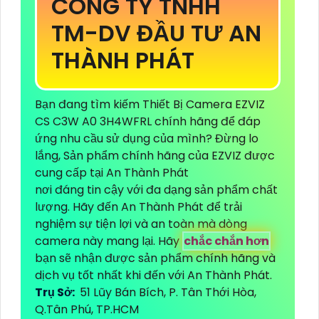
CÔNG TY TNHH
TM-DV ĐẦU TƯ AN
THÀNH PHÁT
Bạn đang tìm kiếm Thiết Bị Camera EZVIZ
CS C3W A0 3H4WFRL chính hãng để đáp
ứng nhu cầu sử dụng của mình? Đừng lo
lắng, Sản phẩm chính hãng của EZVIZ được
cung cấp tại An Thành Phát
nơi đáng tin cậy với đa dạng sản phẩm chất
lượng. Hãy đến An Thành Phát để trải
nghiệm sự tiện lợi và an toàn mà dòng
camera này mang lại. Hãy
chắc chắn hơn
bạn sẽ nhận được sản phẩm chính hãng và
dịch vụ tốt nhất khi đến với An Thành Phát.
Trụ Sở:
51 Lũy Bán Bích, P. Tân Thới Hòa,
Q.Tân Phú, TP.HCM