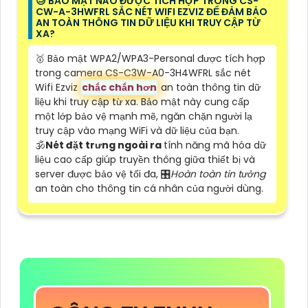
😓 BẢO MẬT NÀO ĐƯỢC TÍCH HỢP TRONG CS-
CW-A-3HWFRL SẮC NÉT WIFI EZVIZ ĐỂ ĐẢM BẢO
AN TOÀN THÔNG TIN DỮ LIỆU KHI TRUY CẬP TỪ
XA?
🥇 Bảo mật WPA2/WPA3-Personal được tích hợp
trong camera CS-C3W-A0-3H4WFRL sắc nét
Wifi Ezviz
chắc chắn hơn
an toàn thông tin dữ
liệu khi truy cập từ xa. Bảo mật này cung cấp
một lớp bảo vệ mạnh mẽ, ngăn chặn người lạ
truy cập vào mạng WiFi và dữ liệu của bạn.
🕉️
Nét đặt trưng ngoài ra
tính năng mã hóa dữ
liệu cao cấp giúp truyền thông giữa thiết bị và
server được bảo vệ tối đa, 🎛
Hoàn toàn tin tưởng
an toàn cho thông tin cá nhân của người dùng.