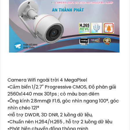
Camera Wifi ngoài trời 4 MegaPixel
•Cảm biến 1/2.7" Progressive CMOS, Độ phân giải
2560x1440 max 30fps ; có màu ban đêm
•Ống kính 2.8mm@ F1.6, góc nhìn ngang 100°, góc
nhìn chéo 121°
•Hỗ trợ DWDR, 3D DNR, 2 luồng dữ liệu,
•Chuấn nén H.264/H.265 , hỗ trợ 2 luồng dữ liệu
•Phát hiện chuyển động thông minh