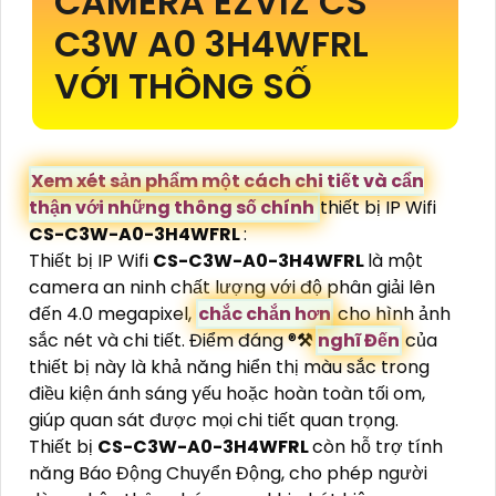
CAMERA EZVIZ CS
C3W A0 3H4WFRL
VỚI THÔNG SỐ
Xem xét sản phẩm một cách chi tiết và cẩn
thận với những thông số chính
thiết bị IP Wifi
CS-C3W-A0-3H4WFRL
:
Thiết bị IP Wifi
CS-C3W-A0-3H4WFRL
là một
camera an ninh chất lượng với độ phân giải lên
đến 4.0 megapixel,
chắc chắn hơn
cho hình ảnh
sắc nét và chi tiết. Điểm đáng ®️
⚒
nghĩ Đến
của
thiết bị này là khả năng hiển thị màu sắc trong
điều kiện ánh sáng yếu hoặc hoàn toàn tối om,
giúp quan sát được mọi chi tiết quan trọng.
Thiết bị
CS-C3W-A0-3H4WFRL
còn hỗ trợ tính
năng Báo Động Chuyển Động, cho phép người