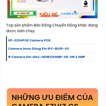
Top sản phẩm Báo Động Chuyển Động khác đang
được bán chạy:
VP-2234POE Camera POE
Camera Imou Dùng Pin IPC-B32P-V2
❇ Camera DH-HAC-HDW1200MP-S5-VN 2.0MP
NHỮNG ƯU ĐIỂM CỦA