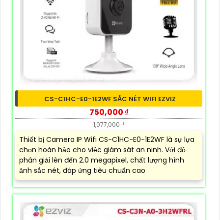
CS-C1HC-E0-1E2WF SẮC NÉT WIFI EZVIZ
750,000 ₫
1,077,000 ₫
Thiết bị Camera IP Wifi CS-C1HC-E0-1E2WF là sự lựa
chọn hoàn hảo cho việc giám sát an ninh. Với độ
phân giải lên đến 2.0 megapixel, chất lượng hình
ảnh sắc nét, đáp ứng tiêu chuẩn cao