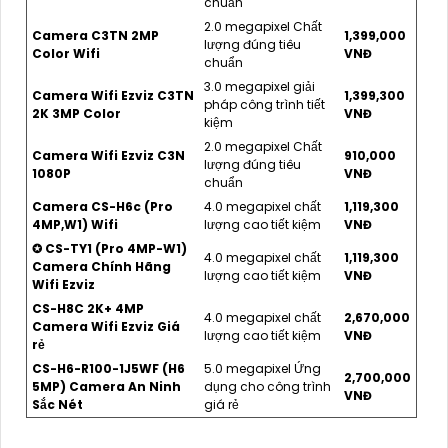
chuẩn
2.0 megapixel Chất
Camera C3TN 2MP
1,399,000
lượng đúng tiêu
Color Wifi
VNĐ
chuẩn
3.0 megapixel giải
Camera Wifi Ezviz C3TN
1,399,300
pháp công trình tiết
2K 3MP Color
VNĐ
kiệm
2.0 megapixel Chất
Camera Wifi Ezviz C3N
910,000
lượng đúng tiêu
1080P
VNĐ
chuẩn
Camera CS-H6c (Pro
4.0 megapixel chất
1,119,300
4MP,W1) Wifi
lượng cao tiết kiệm
VNĐ
✪ CS-TY1 (Pro 4MP-W1)
4.0 megapixel chất
1,119,300
Camera Chính Hãng
lượng cao tiết kiệm
VNĐ
Wifi Ezviz
CS-H8C 2K+ 4MP
4.0 megapixel chất
2,670,000
Camera Wifi Ezviz Giá
lượng cao tiết kiệm
VNĐ
rẻ
CS-H6-R100-1J5WF (H6
5.0 megapixel Ứng
2,700,000
5MP) Camera An Ninh
dụng cho công trình
VNĐ
Sắc Nét
giá rẻ