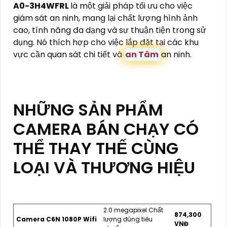
A0-3H4WFRL
là một giải pháp tối ưu cho việc
giám sát an ninh, mang lại chất lượng hình ảnh
cao, tính năng đa dạng và sự thuận tiện trong sử
dụng. Nó thích hợp cho việc lắp đặt tại các khu
vực cần quan sát chi tiết và
an Tâm
an ninh.
NHỮNG SẢN PHẨM
CAMERA BÁN CHẠY CÓ
THỂ THAY THẾ CÙNG
LOẠI VÀ THƯƠNG HIỆU
2.0 megapixel Chất
874,300
Camera C6N 1080P Wifi
lượng đúng tiêu
VNĐ