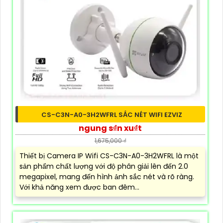
CS-C3N-A0-3H2WFRL SẮC NÉT WIFI EZVIZ
ngung s₫n xu₫t
1,675,000 ₫
Thiết bị Camera IP Wifi CS-C3N-A0-3H2WFRL là một
sản phẩm chất lượng với độ phân giải lên đến 2.0
megapixel, mang đến hình ảnh sắc nét và rõ ràng.
Với khả năng xem được ban đêm...