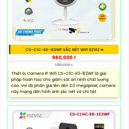
CS-C1C-E0-1E2WF SẮC NÉT WIFI EZVIZ ➠
960,000 ₫
1,160,000 ₫
Thiết bị Camera IP Wifi CS-C1C-E0-1E2WF là giải
pháp hoàn hảo cho giám sát an ninh chất lượng
cao. Với độ phân giải lên đến 2.0 megapixel, camera
này mang đến hình ảnh sắc nét và chi tiết