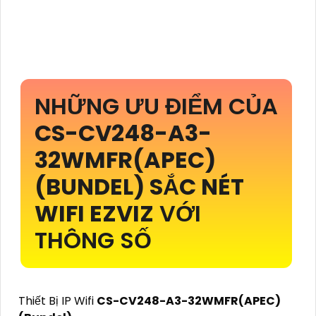
NHỮNG ƯU ĐIỂM CỦA
CS-CV248-A3-
32WMFR(APEC)
(BUNDEL)
SẮC NÉT
WIFI EZVIZ
VỚI
THÔNG SỐ
Thiết Bị IP Wifi
CS-CV248-A3-32WMFR(APEC)