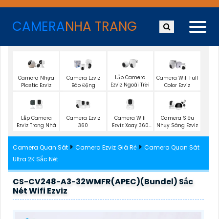
CAMERA
NHA TRANG
Lắp Camera
Camera Nhựa
Camera Ezviz
Camera Wifi Full
Ezviz Ngoài Trời
Plastic Ezviz
Báo Động
Color Ezviz
Lắp Camera
Camera Ezviz
Camera Wifi
Camera Siêu
Ezviz Trong Nhà
360
Ezviz Xoay 360
Nhạy Sáng Ezviz
Độ
Camera Quan Sát
Camera Ezviz Giá Rẻ
Camera Quan Sát
Ultra 2K Sắc Nét
CS-CV248-A3-32WMFR(APEC)(Bundel) Sắc
Nét Wifi Ezviz