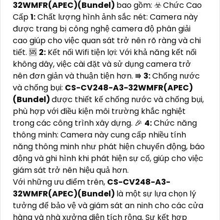
32WMFR(APEC)(Bundel)
bao gồm: ☣️ Chức Cao
Cấp
1:
Chất lượng hình ảnh sắc nét: Camera này
được trang bị công nghệ camera độ phân giải
cao giúp cho việc quan sát trở nên rõ ràng và chi
tiết. 🆘
2:
Kết nối Wifi tiện lợi: Với khả năng kết nối
không dây, việc cài đặt và sử dụng camera trở
nên đơn giản và thuận tiện hơn. ⭆
3:
Chống nước
và chống bụi:
CS-CV248-A3-32WMFR(APEC)
(Bundel)
được thiết kế chống nước và chống bụi,
phù hợp với điều kiện môi trường khắc nghiệt
trong các công trình xây dựng. ️🎉
4:
Chức năng
thông minh: Camera này cung cấp nhiều tính
năng thông minh như phát hiện chuyển động, báo
động và ghi hình khi phát hiện sự cố, giúp cho việc
giám sát trở nên hiệu quả hơn.
Với những ưu điểm trên,
CS-CV248-A3-
32WMFR(APEC)(Bundel)
là một sự lựa chọn lý
tưởng để bảo vệ và giám sát an ninh cho các cửa
hàng và nhà xưởng diện tích rộng. Sự kết hợp