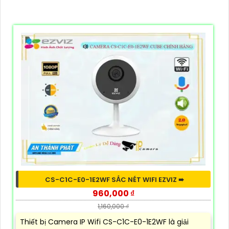
CS-C1C-E0-1E2WF SẮC NÉT WIFI EZVIZ ➠
960,000 ₫
1,160,000 ₫
Thiết bị Camera IP Wifi CS-C1C-E0-1E2WF là giải