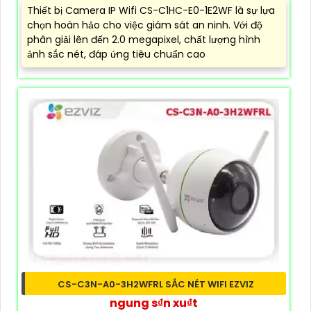
Thiết bị Camera IP Wifi CS-C1HC-E0-1E2WF là sự lựa
chọn hoàn hảo cho việc giám sát an ninh. Với độ
phân giải lên đến 2.0 megapixel, chất lượng hình
ảnh sắc nét, đáp ứng tiêu chuẩn cao
CS-C3N-A0-3H2WFRL SẮC NÉT WIFI EZVIZ
ngung s₫n xu₫t