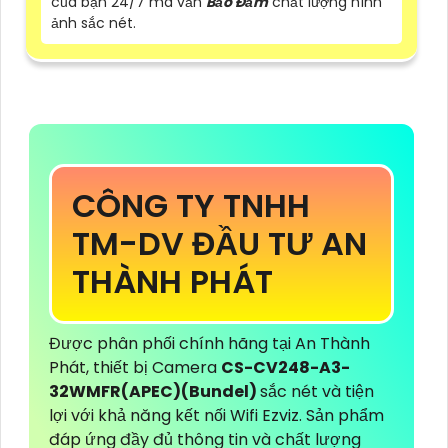
của bạn 24/7 mà vẫn
Bảo Đảm
chất lượng hình
ảnh sắc nét.
CÔNG TY TNHH
TM-DV ĐẦU TƯ AN
THÀNH PHÁT
Được phân phối chính hãng tại An Thành
Phát, thiết bị Camera
CS-CV248-A3-
32WMFR(APEC)(Bundel)
sắc nét và tiện
lợi với khả năng kết nối Wifi Ezviz. Sản phẩm
đáp ứng đầy đủ thông tin và chất lượng