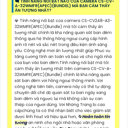
🗨️ TÍNH NĂNG NỔI BẬT NÀO CỦA CAMERA CS-CV-
A-32WMFR(APEC)(BUNDEL) MÀ BẠN CẢM THẤY
ẤN TƯỢNG NHẤT?
💎 Tính năng nổi bật của camera CS-CV248-A3-
32WMFR(APEC)(Bundle) mà tôi cảm thấy ấn
tượng nhất chính là khả năng quan sát ban đêm
thông qua hệ thống hồng ngoại cung cấp hình
ảnh rõ nét và sắc nét trong điều kiện ánh sáng
yếu. Công nghệ mới ấn tượng nhất giúp Phục vụ
tăng cường tính an toàn và bảo vệ cho ngôi nhà
của bạn vào ban đêm.Tính năng nổi bật mà tôi
cảm thấy ấn tượng nhất trên camera CS-CV-A-
32WMFR(APEC)(Bundle) chính là khả năng quan
sát ban đêm với hồng ngoại thông minh. Với
công nghệ tiên tiến, camera này có thể tự động
chuyển đổi chế độ quan sát từ ban ngày sang
ban đêm và ngược lại mà không cần sự can
thiệp của người dùng. Với Những Trang bị cao
cấpchúng ta có thể nhận biết cho việc giám sát
được linh hoạt và hiệu quả hơn, 🔄
Hoàn toàn tin
tưởng
an ninh cho ngôi nhà hoặc văn phòng