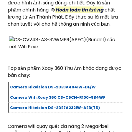
được hình ảnh sống động, chi tiết. Đây là sản
phẩm chính hãng, 🔄
Hoàn toàn tin tưởng
chất
lượng từ An Thành Phát. Đây thực sự là một lựa
chọn tuyệt vời cho hệ thống an ninh của bạn.
Top sản phẩm Xoay 360 Thu Âm khác đang được
bán chạy:
Camera Hikvision DS-2DE3A404IW-DE/W
Camera Wifi Xoay 360 CS-C6CN-R100-8B4WF
Camera Hikvision DS-2DE7A232IW-AEB(T5)
Camera wifi quay quét đa năng 2 MegaPixel