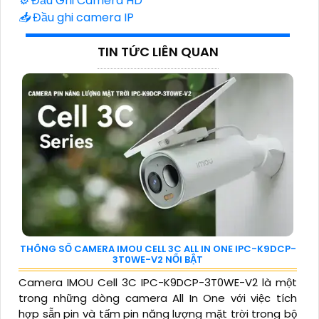
⚙️
Đầu Ghi Camera HD
📥
Đầu ghi camera IP
TIN TỨC LIÊN QUAN
THÔNG SỐ CAMERA IMOU CELL 3C ALL IN ONE IPC-K9DCP-
3T0WE-V2 NỔI BẬT
Camera IMOU Cell 3C IPC-K9DCP-3T0WE-V2 là một
trong những dòng camera All In One với việc tích
hợp sẵn pin và tấm pin năng lượng mặt trời trong bộ