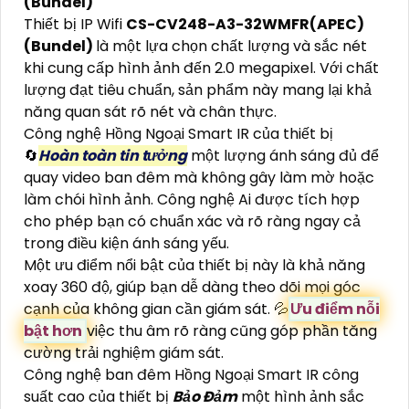
(Bundel)
Thiết bị IP Wifi
CS-CV248-A3-32WMFR(APEC)
(Bundel)
là một lựa chọn chất lượng và sắc nét
khi cung cấp hình ảnh đến 2.0 megapixel. Với chất
lượng đạt tiêu chuẩn, sản phẩm này mang lại khả
năng quan sát rõ nét và chân thực.
Công nghệ Hồng Ngoại Smart IR của thiết bị
🔄
Hoàn toàn tin tưởng
một lượng ánh sáng đủ để
quay video ban đêm mà không gây làm mờ hoặc
làm chói hình ảnh. Công nghệ Ai được tích hợp
cho phép bạn có chuẩn xác và rõ ràng ngay cả
trong điều kiện ánh sáng yếu.
Một ưu điểm nổi bật của thiết bị này là khả năng
xoay 360 độ, giúp bạn dễ dàng theo dõi mọi góc
cạnh của không gian cần giám sát. 💦
Ưu điểm nỗi
bật hơn
việc thu âm rõ ràng cũng góp phần tăng
cường trải nghiệm giám sát.
Công nghệ ban đêm Hồng Ngoại Smart IR công
suất cao của thiết bị
Bảo Đảm
một hình ảnh sắc