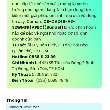
cao cấp từ nhà sản xuất, mang lại sự tin
tưởng cho người dùng. Nếu bạn đang tìm
kiếm một giải pháp an ninh hiệu quả và đáng
tin cậy, Camera
CS-CV248-A3-
32WMFR(APEC)(Bundel)
là lựa chọn hoàn
hảo để bảo vệ ngôi nhà hoặc cơ sở kinh
doanh của bạn.
Trụ Sở:
51 Lũy Bán Bích, P. Tân Thới Hòa,
Q.Tân Phú, TP.HCM
Hotline: 0938.11.23.99
Chi Nhánh 1:
445/38 Tân Hòa Đông,P Bình
Trị Đông, Bình Tân, TP HCM
Kỹ Thuật:
0906.855.330
Điện Thoại:
(028) 6688.4949
Thông Tin:
Camera Onvif Ezviz