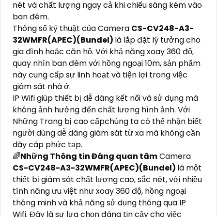
nét và chất lượng ngay cả khi chiếu sáng kém vào
ban đêm.
Thông số kỹ thuật của Camera
CS-CV248-A3-
32WMFR(APEC)(Bundel)
là lắp đặt lý tưởng cho
gia đình hoặc căn hộ. Với khả năng xoay 360 độ,
quay nhìn ban đêm với hồng ngoại 10m, sản phẩm
này cung cấp sự linh hoạt và tiện lợi trong việc
giám sát nhà ở.
IP Wifi giúp thiết bị dễ dàng kết nối và sử dụng mà
không ảnh hưởng đến chất lượng hình ảnh. Với
Những Trang bị cao cấpchúng ta có thể nhận biết
người dùng dễ dàng giám sát từ xa mà không cần
dây cáp phức tạp.
🌈
Những Thông tin Đáng quan tâm
Camera
CS-CV248-A3-32WMFR(APEC)(Bundel)
là một
thiết bị giám sát chất lượng cao, sắc nét, với nhiều
tính năng ưu việt như xoay 360 độ, hồng ngoại
thông minh và khả năng sử dụng thông qua IP
Wifi. Đây là sự lựa chọn đáng tin cậy cho việc