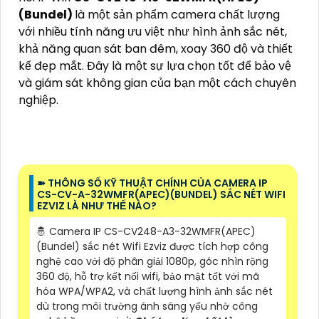
(Bundel)
là một sản phẩm camera chất lượng
với nhiều tính năng ưu việt như hình ảnh sắc nét,
khả năng quan sát ban đêm, xoay 360 độ và thiết
kế đẹp mắt. Đây là một sự lựa chọn tốt để bảo vệ
và giám sát không gian của bạn một cách chuyên
nghiệp.
➽ THÔNG SỐ KỸ THUẬT CHÍNH CỦA CAMERA IP
CS-CV-A-32WMFR(APEC)(BUNDEL) SẮC NÉT WIFI
EZVIZ LÀ NHƯ THẾ NÀO?
🤴 Camera IP CS-CV248-A3-32WMFR(APEC)
(Bundel) sắc nét Wifi Ezviz được tích hợp công
nghệ cao với độ phân giải 1080p, góc nhìn rộng
360 độ, hỗ trợ kết nối wifi, bảo mật tốt với mã
hóa WPA/WPA2, và chất lượng hình ảnh sắc nét
dù trong môi trường ánh sáng yếu nhờ công