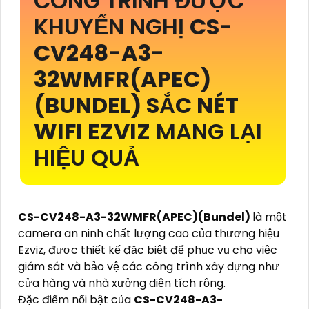
CÔNG TRÌNH ĐƯỢC
KHUYẾN NGHỊ
CS-
CV248-A3-
32WMFR(APEC)
(BUNDEL)
SẮC NÉT
WIFI EZVIZ
MANG LẠI
HIỆU QUẢ
CS-CV248-A3-32WMFR(APEC)(Bundel)
là một
camera an ninh chất lượng cao của thương hiệu
Ezviz, được thiết kế đặc biệt để phục vụ cho việc
giám sát và bảo vệ các công trình xây dựng như
cửa hàng và nhà xưởng diện tích rộng.
Đặc điểm nổi bật của
CS-CV248-A3-