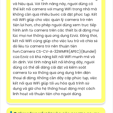
và hiệu quả. Với tính năng này, người dùng có
thể kết nối camera với mạng WiFi trong nhà mà
không cần qua nhiều bước cài đặt phức tạp. Kết
nối WiFi giúp cho việc quản lý camera trở nên
tiện lợi hơn, cho phép người dùng xem trực tiếp
hình ảnh từ camera trên các thiết bị di động mọi
lúc mọi nơi thông qua ứng dụng Ezviz. Đồng thời,
kết nối WiFi cũng giúp cho việc lưu trữ và chia sẻ
dữ liệu từ camera trở nên thuận tiện
hơn.Camera CS-CV-A-32WMFR(APEC)(Bundel)
của Ezviz có khả năng kết nối WiFi mạnh mẽ và
ổn định. Với tính năng kết nối không dây, người
dùng có thể dễ dàng cài đặt và kiểm soát
camera từ xa thông qua ứng dụng trên điện
thoại di động. Không cần dây cáp phức tạp, việc
kết nối qua WiFi giúp tối ưu hóa quá trình sử
dụng và giữ cho hệ thống hoạt động một cách
linh hoạt và thuận tiện cho người dùng.