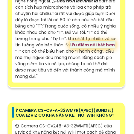
nghệ hồng ngoại. 🤹
Chú trọn lớn nhất là
camera
còn tích hợp microphone và loa cho phép trò
chuyện hai chiều.Tôi rất vui được giúp bạn! Dưới
đây là đoạn trả lời có 80 từ cho câu hỏi bắt đầu
bằng chữ "T":"Trong cuộc sống, có nhiều ý nghĩa
khác nhau cho chữ “T”. Đối với tôi, “T” có thể
tượng trưng cho “Tự tin”, khí chất tự nhiên và sự
tin tưởng vào bản thân. 💦
Ưu điểm nỗi bật hơn
“T” còn có thể biểu hiện cho “Thành công”, điều
mà mọi người đều mong muốn. Bằng cách giữ
vững niềm tin và nỗ lực, chúng ta có thể đạt
được mục tiêu và đến với thành công mà mình
mong đợi."
❓ CAMERA CS-CV-A-32WMFR(APEC)(BUNDEL)
CỦA EZVIZ CÓ KHẢ NĂNG KẾT NỐI WIFI KHÔNG?
💞 Camera CS-CV248-A3-32WMFR(APEC) của
Ezviz có khả năng kết nối WiFi một cách dễ dàng