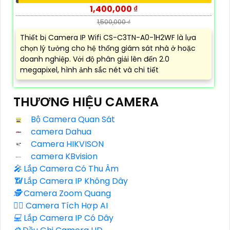
1,400,000 ₫
1,500,000 ₫
Thiết bị Camera IP Wifi CS-C3TN-A0-1H2WF là lựa
chọn lý tưởng cho hệ thống giám sát nhà ở hoặc
doanh nghiệp. Với độ phân giải lên đến 2.0
megapixel, hình ảnh sắc nét và chi tiết
THƯƠNG HIỆU CAMERA
Bộ Camera Quan Sát
camera Dahua
Camera HIKVISON
camera KBvision
️🎤️
Lắp Camera Có Thu Âm
📶
Lắp Camera IP Không Dây
🕵️
Camera Zoom Quang
🧛‍♀️
Camera Tích Hợp AI
💻
Lắp Camera IP Có Dây