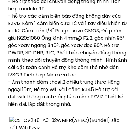
- Hỗ trợ theo dõi chuyển động thông minh Tích
hợp module RF
- hỗ trợ các cảm biến báo động không dây của
EZVIZ Kèm 1 cảm biến cửa T2 và 1 tay điều khiển từ
xa K2 Cảm biến 1/3" Progressive CMOS, Độ phân
giải 1920x1080 Ống kính 4mm@ F2.2, góc nhìn 95°,
góc xoay ngang 340°, góc xoay dọc 90°, Hỗ trợ
DWDR, 3D DNR, BLC, Phát hiện chuyển động thông
minh, theo dõi chuyển động thông minh , Hình ảnh
cài đặt toàn cảnh Hỗ trợ khe cắm thẻ nhớ đến
128GB Tích hợp Micro và Loa
- Âm thanh đàm thoại 2 chiều trung thực Hồng
ngoại 10m, Hỗ trợ wifi và 1 cổng RJ45 Hỗ trợ cài
đặt wifi thông minh với phần mềm EZVIZ Thiết kế
hiện đại, lắp đặt trong nhà.