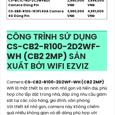
CS-BC1C-A0-2C2WPBDL
2,990,000
3,599,000
Camera Dùng Pin
VNĐ
VNĐ
CS-EB8-R100-1K3FL4GA Camera
3,980,000
4,991,000
4G Dùng Pin
VNĐ
VNĐ
CÔNG TRÌNH SỬ DỤNG
CS-CB2-R100-2D2WF-
WH (CB2 2MP)
SẢN
XUẤT BỞI WIFI EZVIZ
Camera
CS-CB2-R100-2D2WF-WH (CB2 2MP)
Wifi là một thiết bị an ninh nhỏ gọn và hiện đại, phù
hợp cho lắp đặt trong nhà, đáp ứng nhu cầu giám
sát tại các cửa hàng, gia đình, văn phòng.
Với thiết kế nhỏ gọn, camera này không chiếm
quá nhiều không gian và dễ dàng phù hợp với