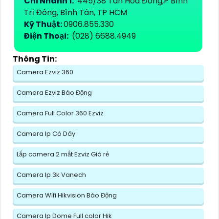
Chi Nhánh 1:
445/38 Tân Hòa Đông,P Bình
Trị Đông, Bình Tân, TP HCM
Kỹ Thuật:
0906.855.330
Điện Thoại:
(028) 6688.4949
Thông Tin:
Camera Ezviz 360
Camera Ezviz Báo Động
Camera Full Color 360 Ezviz
Camera Ip Có Dây
Lắp camera 2 mắt Ezviz Giá rẻ
Camera Ip 3k Vanech
Camera Wifi Hikvision Báo Động
Camera Ip Dome Full color Hik