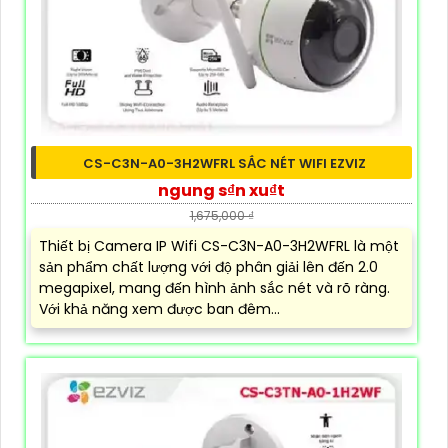
CS-C3N-A0-3H2WFRL SẮC NÉT WIFI EZVIZ
ngung s₫n xu₫t
1,675,000 ₫
Thiết bị Camera IP Wifi CS-C3N-A0-3H2WFRL là một
sản phẩm chất lượng với độ phân giải lên đến 2.0
megapixel, mang đến hình ảnh sắc nét và rõ ràng.
Với khả năng xem được ban đêm...