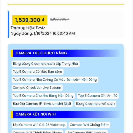
1,539,300 ₫
2,199,000 ₫
Thương hiệu:
Ezviz
Ngày đăng:
1/16/2024 10:03:40 AM
CAMERA THEO CHỨC NĂNG
Bảng báo giá camera ezviz Lắp Trong Nhà
Top 5 Camera Có Màu Ban Đêm
Top 5 Camera Nhà Xưởng Có Màu Ban Đêm Nên Dùng
Camera Check Var Live Stream
Top 5 Camera Cho Kho Hàng Nên Dùng
Top 5 Camera Ghi Âm Rõ
Báo Giá Camera IP Hikvision Mới Nhất
Báo giá camera wifi ezviz
CAMERA KẾT NỐI WIFI
Lắp Camera Wifi Giá Rẻ Visioncop
Camera Wifi Chống Trộm
Camera Wifi Chính Hãng Kbone
Lắp Camera Wifi Hikvision