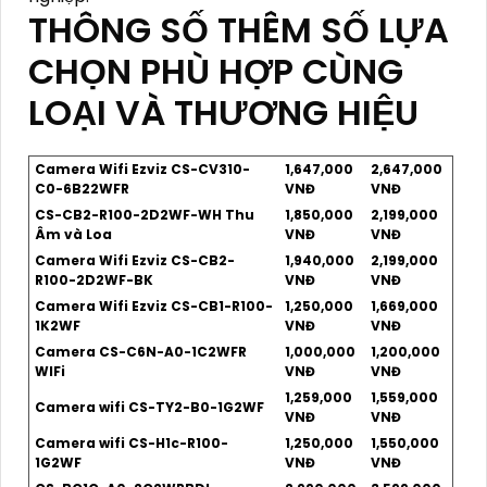
THÔNG SỐ THÊM SỐ LỰA
CHỌN PHÙ HỢP CÙNG
LOẠI VÀ THƯƠNG HIỆU
Camera Wifi Ezviz CS-CV310-
1,647,000
2,647,000
C0-6B22WFR
VNĐ
VNĐ
CS-CB2-R100-2D2WF-WH Thu
1,850,000
2,199,000
Âm và Loa
VNĐ
VNĐ
Camera Wifi Ezviz CS-CB2-
1,940,000
2,199,000
R100-2D2WF-BK
VNĐ
VNĐ
Camera Wifi Ezviz CS-CB1-R100-
1,250,000
1,669,000
1K2WF
VNĐ
VNĐ
Camera CS-C6N-A0-1C2WFR
1,000,000
1,200,000
WIFi
VNĐ
VNĐ
1,259,000
1,559,000
Camera wifi CS-TY2-B0-1G2WF
VNĐ
VNĐ
Camera wifi CS-H1c-R100-
1,250,000
1,550,000
1G2WF
VNĐ
VNĐ