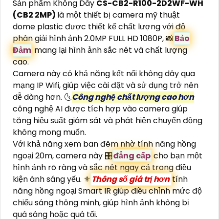
Sản phẩm Không Dây
CS-CB2-R100-2D2WF-WH
(CB2 2MP)
là một thiết bị camera mỹ thuật
dome plastic được thiết kế chất lượng với độ
phân giải hình ảnh 2.0MP FULL HD 1080P, 📸
Bảo
Đảm
mang lại hình ảnh sắc nét và chất lượng
cao.
Camera này có khả năng kết nối không dây qua
mạng IP Wifi, giúp việc cài đặt và sử dụng trở nên
dễ dàng hơn. 🌜
Công nghệ chất lượng cao hơn
công nghệ AI được tích hợp vào camera giúp
tăng hiệu suất giám sát và phát hiện chuyển động
không mong muốn.
Với khả năng xem ban đêm nhờ tính năng hồng
ngoại 20m, camera này 🎛
đẳng cấp
cho bạn một
hình ảnh rõ ràng và sắc nét ngay cả trong điều
kiện ánh sáng yếu. ⚜️
Thông số giá trị hơn
tính
năng hồng ngoại Smart IR giúp điều chỉnh mức độ
chiếu sáng thông minh, giúp hình ảnh không bị
quá sáng hoặc quá tối.