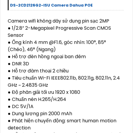
DS-2CD2126G2-ISU Camera Dahua POE
Camera wifi không dây sử dụng pin sạc 2MP
● 1/2.8” 2-Megapixel Progressive Scan CMOS
Sensor
● Ống kính 4 mm @F1.6, góc nhìn: 100°, 85°
(Chéo), 46° (Ngang)
● Hỗ trợ đèn hồng ngoại ban đêm
● DNR 3D
● Hỗ trợ đàm thoại 2 chiều
● Tiêu chuẩn Wi-Fi IEEE802.11b, 802.11g, 802.11n, 2.4
GHz ~ 2.4835 GHz
● Độ phân giải tối ưu 1920 x 1080
● Chuẩn nén H.265/H.264
● DC 5V/1A
● Dung lượng pin 2000 mAh
● Phát hiện chuyển động: smart human motion
detection