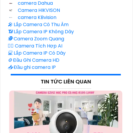
camera Dahua
Camera HIKVISON
camera KBvision
️🎤️
Lắp Camera Có Thu Âm
📶
Lắp Camera IP Không Dây
🕵️
Camera Zoom Quang
🧛‍♀️
Camera Tích Hợp AI
💻
Lắp Camera IP Có Dây
⚙️
Đầu Ghi Camera HD
📥
Đầu ghi camera IP
TIN TỨC LIÊN QUAN