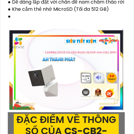
● Dễ dàng lắp đặt với chân đế nam châm tháo rời
● Khe cắm thẻ nhớ MicroSD (Tối đa 512 GB)
●
ĐẶC ĐIỂM VỀ THÔNG
SỐ CỦA
CS-CB2-