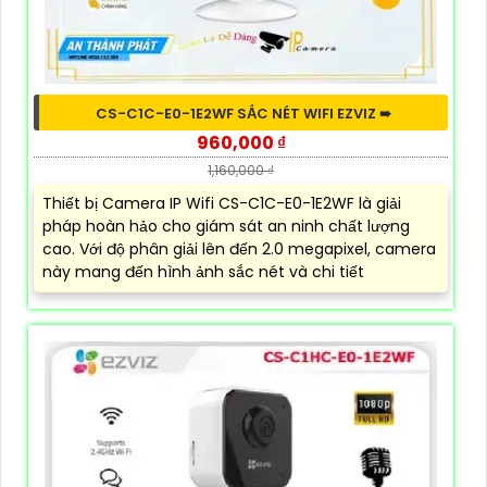
CS-C1C-E0-1E2WF SẮC NÉT WIFI EZVIZ ➠
960,000 ₫
1,160,000 ₫
Thiết bị Camera IP Wifi CS-C1C-E0-1E2WF là giải
pháp hoàn hảo cho giám sát an ninh chất lượng
cao. Với độ phân giải lên đến 2.0 megapixel, camera
này mang đến hình ảnh sắc nét và chi tiết