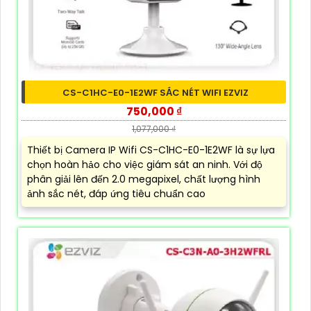
CS-C1HC-E0-1E2WF SẮC NÉT WIFI EZVIZ
750,000 ₫
1,077,000 ₫
Thiết bị Camera IP Wifi CS-C1HC-E0-1E2WF là sự lựa
chọn hoàn hảo cho việc giám sát an ninh. Với độ
phân giải lên đến 2.0 megapixel, chất lượng hình
ảnh sắc nét, đáp ứng tiêu chuẩn cao