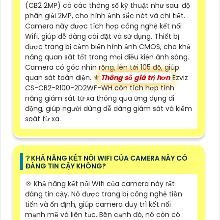
(CB2 2MP) có các thông số kỹ thuật như sau: độ
phân giải 2MP, cho hình ảnh sắc nét và chi tiết.
Camera này được tích hợp công nghệ kết nối
Wifi, giúp dễ dàng cài đặt và sử dụng. Thiết bị
được trang bị cảm biến hình ảnh CMOS, cho khả
năng quan sát tốt trong mọi điều kiện ánh sáng.
Camera có góc nhìn rộng, lên tới 105 độ, giúp
quan sát toàn diện. ⚜️
Thông số giá trị hơn
Ezviz
CS-CB2-R100-2D2WF-WH còn tích hợp tính
năng giám sát từ xa thông qua ứng dụng di
động, giúp người dùng dễ dàng giám sát và kiểm
soát từ xa.
❔ KHẢ NĂNG KẾT NỐI WIFI CỦA CAMERA NÀY CÓ
ĐÁNG TIN CẬY KHÔNG?
💠 Khả năng kết nối Wifi của camera này rất
đáng tin cậy. Nó được trang bị công nghệ tiên
tiến và ổn định, giúp camera duy trì kết nối
mạnh mẽ và liên tục. Bên cạnh đó, nó còn có