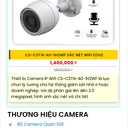
CS-C3TN-A0-1H2WF SẮC NÉT WIFI EZVIZ
1,400,000 ₫
1,500,000 ₫
Thiết bị Camera IP Wifi CS-C3TN-A0-1H2WF là lựa
chọn lý tưởng cho hệ thống giám sát nhà ở hoặc
doanh nghiệp. Với độ phân giải lên đến 2.0
megapixel, hình ảnh sắc nét và chi tiết
THƯƠNG HIỆU CAMERA
Bộ Camera Quan Sát