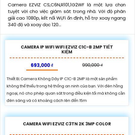
Camera EZVIZ CS,C6N,R101,1G2WF là một lựa chọn
tuyệt vời cho việc giám sát trong nhà. Với độ phân
giải cao 1080p, kết nối Wi,Fi ổn định, hỗ trợ xoay ngang
340 độ và xoay dọc 120...
CAMERA IP WIFI WIFI EZVIZ C1C-B 2MP TIẾT
KIỆM
693,000 ₫
990,000 ₫
Thiết Bị Camera Không Dây IP C1C-B 2MP là một sản phẩm
không thể thiếu trong hệ thống an ninh của bạn. Với đèn hồng
ngoại, nó cho phép quan sát trong điều kiện tối mà không cần
đèn sáng và có khoảng cách lên đến 15m
CAMERA WIFI EZVIZ C3TN 2K 3MP COLOR