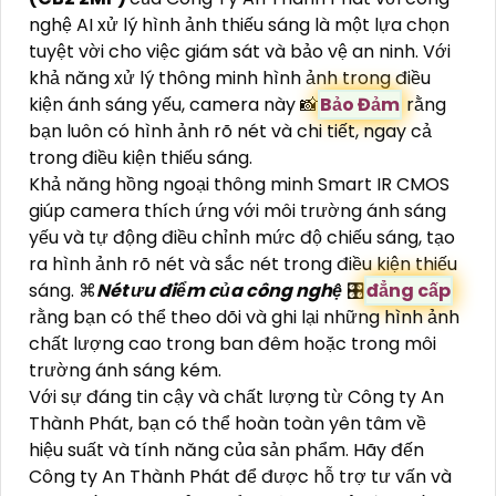
nghệ AI xử lý hình ảnh thiếu sáng là một lựa chọn
tuyệt vời cho việc giám sát và bảo vệ an ninh. Với
khả năng xử lý thông minh hình ảnh trong điều
kiện ánh sáng yếu, camera này 📸
Bảo Đảm
rằng
bạn luôn có hình ảnh rõ nét và chi tiết, ngay cả
trong điều kiện thiếu sáng.
Khả năng hồng ngoại thông minh Smart IR CMOS
giúp camera thích ứng với môi trường ánh sáng
yếu và tự động điều chỉnh mức độ chiếu sáng, tạo
ra hình ảnh rõ nét và sắc nét trong điều kiện thiếu
sáng. ⌘
Nét ưu điểm của công nghệ
🎛
đẳng cấp
rằng bạn có thể theo dõi và ghi lại những hình ảnh
chất lượng cao trong ban đêm hoặc trong môi
trường ánh sáng kém.
Với sự đáng tin cậy và chất lượng từ Công ty An
Thành Phát, bạn có thể hoàn toàn yên tâm về
hiệu suất và tính năng của sản phẩm. Hãy đến
Công ty An Thành Phát để được hỗ trợ tư vấn và