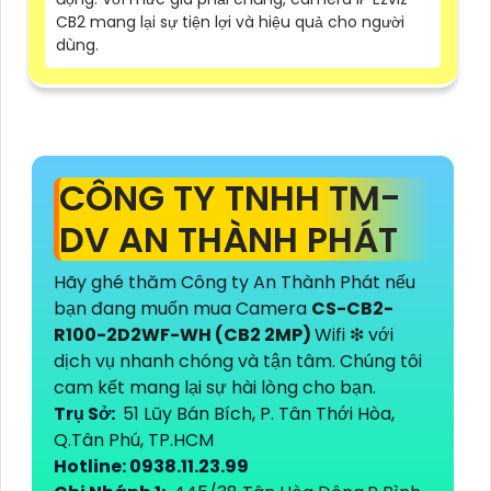
CB2 mang lại sự tiện lợi và hiệu quả cho người
dùng.
CÔNG TY TNHH TM-
DV AN THÀNH PHÁT
Hãy ghé thăm Công ty An Thành Phát nếu
bạn đang muốn mua Camera
CS-CB2-
R100-2D2WF-WH (CB2 2MP)
Wifi ❇ với
dịch vụ nhanh chóng và tận tâm. Chúng tôi
cam kết mang lại sự hài lòng cho bạn.
Trụ Sở:
51 Lũy Bán Bích, P. Tân Thới Hòa,
Q.Tân Phú, TP.HCM
Hotline: 0938.11.23.99