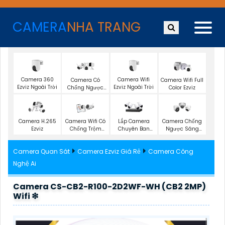
CAMERA
NHA TRANG
Camera 360
Camera Wifi
Camera Có
Camera Wifi Full
Ezviz Ngoài Trời
Ezviz Ngoài Trời
Chống Ngược
Color Ezviz
Sáng Ezviz
Camera H.265
Camera Wifi Có
Lắp Camera
Camera Chống
Ezviz
Chống Trộm
Chuyên Ban
Ngược Sáng
Ezviz
Đêm
Hikvision
Camera Quan Sát
Camera Ezviz Giá Rẻ
Camera Công
Nghệ Ai
Camera CS-CB2-R100-2D2WF-WH (CB2 2MP)
Wifi ❇