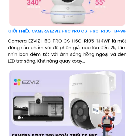
GIỚI THIỆU CAMERA EZVIZ H6C PRO CS-H6C-R105-1J4WF
Camera EZVIZ H6C PRO CS-H6C-R105-1J4WF là một
đòng sản phẩm với độ phân giải cao lên đến 2k, tầm
nhìn ban đêm tốt với ánh sáng hồng ngoại và đèn
LED trợ sáng. Khả năng quay xoay...