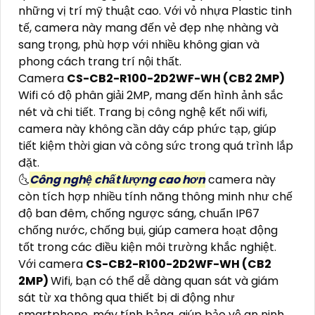
những vị trí mỹ thuật cao. Với vỏ nhựa Plastic tinh
tế, camera này mang đến vẻ đẹp nhẹ nhàng và
sang trọng, phù hợp với nhiều không gian và
phong cách trang trí nội thất.
Camera
CS-CB2-R100-2D2WF-WH (CB2 2MP)
Wifi có độ phân giải 2MP, mang đến hình ảnh sắc
nét và chi tiết. Trang bị công nghệ kết nối wifi,
camera này không cần dây cáp phức tạp, giúp
tiết kiệm thời gian và công sức trong quá trình lắp
đặt.
🌜
Công nghệ chất lượng cao hơn
camera này
còn tích hợp nhiều tính năng thông minh như chế
độ ban đêm, chống ngược sáng, chuẩn IP67
chống nước, chống bụi, giúp camera hoạt động
tốt trong các điều kiện môi trường khắc nghiệt.
Với camera
CS-CB2-R100-2D2WF-WH (CB2
2MP)
Wifi, bạn có thể dễ dàng quan sát và giám
sát từ xa thông qua thiết bị di động như
smartphone, máy tính bảng, giúp bảo vệ an ninh