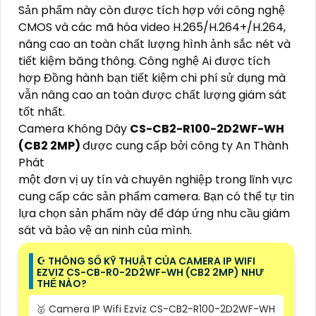
Sản phẩm này còn được tích hợp với công nghệ
CMOS và các mã hóa video H.265/H.264+/H.264,
nâng cao an toàn chất lượng hình ảnh sắc nét và
tiết kiệm băng thông. Công nghệ Ai được tích
hợp Đồng hành bạn tiết kiệm chi phí sử dụng mà
vẫn nâng cao an toàn được chất lượng giám sát
tốt nhất.
Camera Không Dây
CS-CB2-R100-2D2WF-WH
(CB2 2MP)
được cung cấp bởi công ty An Thành
Phát
một đơn vị uy tín và chuyên nghiệp trong lĩnh vực
cung cấp các sản phẩm camera. Bạn có thể tự tin
lựa chọn sản phẩm này để đáp ứng nhu cầu giám
sát và bảo vệ an ninh của mình.
☪ THÔNG SỐ KỸ THUẬT CỦA CAMERA IP WIFI
EZVIZ CS-CB-R0-2D2WF-WH (CB2 2MP) NHƯ
THẾ NÀO?
🥇 Camera IP Wifi Ezviz CS-CB2-R100-2D2WF-WH