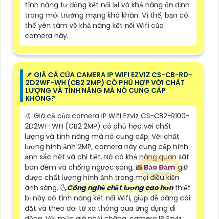
tính năng tự động kết nối lại và khả năng ổn định
trong môi trường mạng khó khăn. Vì thế, bạn có
thể yên tâm về khả năng kết nối Wifi của
camera này.
📌 GIÁ CẢ CỦA CAMERA IP WIFI EZVIZ CS-CB-R0-
2D2WF-WH (CB2 2MP) CÓ PHÙ HỢP VỚI CHẤT
LƯỢNG VÀ TÍNH NĂNG MÀ NÓ CUNG CẤP
KHÔNG?
🤙 Giá cả của camera IP Wifi Ezviz CS-CB2-R100-
2D2WF-WH (CB2 2MP) có phù hợp với chất
lượng và tính năng mà nó cung cấp. Với chất
lượng hình ảnh 2MP, camera này cung cấp hình
ảnh sắc nét và chi tiết. Nó có khả năng quan sát
ban đêm và chống ngược sáng, 📸
Bảo Đảm
giữ
được chất lượng hình ảnh trong mọi điều kiện
ánh sáng. 🌜
Công nghệ chất lượng cao hơn
thiết
bị này có tính năng kết nối Wifi, giúp dễ dàng cài
đặt và theo dõi từ xa thông qua ứng dụng di
động. Với mức giá phải chăng, camera IP Ezviz