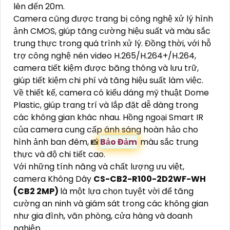
lên đến 20m.
Camera cũng được trang bị công nghệ xử lý hình
ảnh CMOS, giúp tăng cường hiệu suất và màu sắc
trung thực trong quá trình xử lý. Đồng thời, với hỗ
trợ công nghệ nén video H.265/H.264+/H.264,
camera tiết kiệm được băng thông và lưu trữ,
giúp tiết kiệm chi phí và tăng hiệu suất làm việc.
Về thiết kế, camera có kiểu dáng mỹ thuật Dome
Plastic, giúp trang trí và lắp đặt dễ dàng trong
các không gian khác nhau. Hồng ngoại Smart IR
của camera cung cấp ánh sáng hoàn hảo cho
hình ảnh ban đêm, 📸
Bảo Đảm
màu sắc trung
thực và độ chi tiết cao.
Với những tính năng và chất lượng ưu việt,
camera Không Dây
CS-CB2-R100-2D2WF-WH
(CB2 2MP)
là một lựa chọn tuyệt vời để tăng
cường an ninh và giám sát trong các không gian
như gia đình, văn phòng, cửa hàng và doanh
nghiệp.