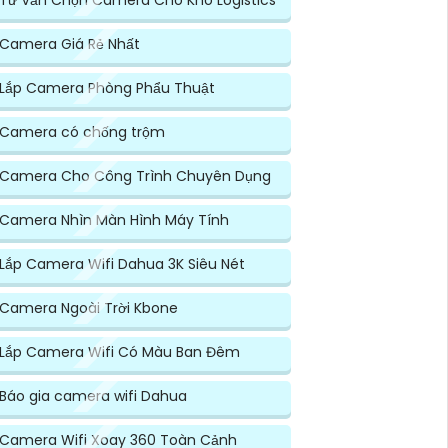
Tư Vấn Chọn Camera Cho Kho Logistics
Camera Giá Rẻ Nhất
Lắp Camera Phòng Phẩu Thuật
Camera có chống trộm
Camera Cho Công Trình Chuyên Dụng
Camera Nhìn Màn Hình Máy Tính
Lắp Camera Wifi Dahua 3K Siêu Nét
Camera Ngoài Trời Kbone
Lắp Camera Wifi Có Màu Ban Đêm
Báo gia camera wifi Dahua
Camera Wifi Xoay 360 Toàn Cảnh