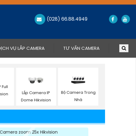
(028) 66.88.4949
DỊCH VỤ LẮP CAMERA
TƯ VẤN CAMERA
Full
Bộ Camera Trong
Lắp Camera IP
ision
Nhà
Dome Hikvision
Camera zoom 25x Hikvision