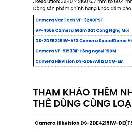
. Resolution: 3840 × 2160 6.7 mm to 80.4 mm 
Dòng sản phẩm chính hãng khác đảm bảo 
Camera VanTech VP-3240PST
VP-4555 Camera Giám Sát Công Nghệ Mới
DS-2DE5225IW-AE3 Camera SpeedDome Hik
Camera VP-51533IP Hồng ngoại 150M
Camera Hikvision DS-2DE7A812MCG-EB
THAM KHẢO THÊM N
THỂ DÙNG CÙNG LOẠ
Camera Hikvision DS-2DE4215IW-DE(T