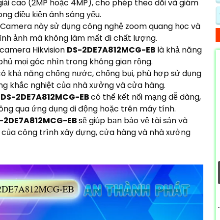
giải cao (2MP hoặc 4MP), cho phép theo dõi và giám
ong điều kiện ánh sáng yếu.
: Camera này sử dụng công nghệ zoom quang học và
ình ảnh mà không làm mất đi chất lượng.
 camera Hikvision
DS-2DE7A812MCG-EB
là khả năng
phủ mọi góc nhìn trong không gian rộng.
ó khả năng chống nước, chống bụi, phù hợp sử dụng
ờng khắc nghiệt của nhà xưởng và cửa hàng.
n
DS-2DE7A812MCG-EB
có thể kết nối mạng dễ dàng,
ông qua ứng dụng di động hoặc trên máy tính.
-2DE7A812MCG-EB
sẽ giúp bạn bảo vệ tài sản và
h của công trình xây dựng, cửa hàng và nhà xưởng