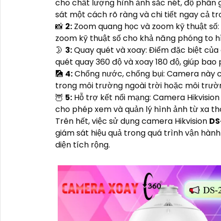
cho chất lượng hình ảnh sắc nét, độ phân 
sát một cách rõ ràng và chi tiết ngay cả tr
📸
2:
Zoom quang học và zoom kỹ thuật số
zoom kỹ thuật số cho khả năng phóng to h
🌛
3:
Quay quét và xoay: Điểm đặc biệt của
quét quay 360 độ và xoay 180 độ, giúp bao 
🎑
4:
Chống nước, chống bụi: Camera này c
trong môi trường ngoài trời hoặc môi trư
🦉
5:
Hỗ trợ kết nối mạng: Camera Hikvisio
cho phép xem và quản lý hình ảnh từ xa th
Trên hết, việc sử dụng camera Hikvision
DS
giám sát hiệu quả trong quá trình vận hàn
diện tích rộng.