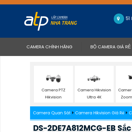
51
(CURRENT)
CAMERA CHÍNH HÃNG
BỘ CAMERA GIÁ RẺ
Camera PTZ
Camera Hikvision
Camera
Hikvision
Ultra 4K
Zoom 
Camera Quan Sát
Camera Hikvision Giá Rẻ
C
DS-2DE7A812MCG-EB Sắc 