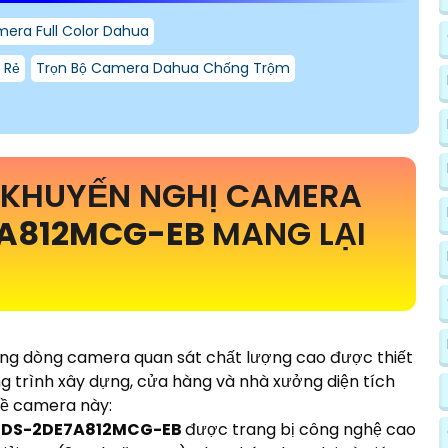
era Full Color Dahua
 Rẻ
Trọn Bộ Camera Dahua Chống Trộm
 KHUYẾN NGHỊ CAMERA
7A812MCG-EB
MANG LẠI
ững dòng camera quan sát chất lượng cao được thiết
ng trình xây dựng, cửa hàng và nhà xưởng diện tích
về camera này:
n
DS-2DE7A812MCG-EB
được trang bị công nghệ cao