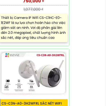
750,000 ₫
1,077,000 ₫
Thiết bị Camera IP Wifi CS-C1HC-E0-
1E2WF là sự lựa chọn hoàn hảo cho việc
giám sát an ninh. Với độ phân giải lên
đến 2.0 megapixel, chất lượng hình ảnh
sắc nét, đáp ứng tiêu chuẩn cao
CS-C3N-A0-3H2WFRL SẮC NÉT WIFI