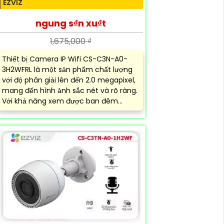
EZVIZ
ngung s₫n xu₫t
1,675,000 ₫
Thiết bị Camera IP Wifi CS-C3N-A0-
3H2WFRL là một sản phẩm chất lượng
với độ phân giải lên đến 2.0 megapixel,
mang đến hình ảnh sắc nét và rõ ràng.
Với khả năng xem được ban đêm...