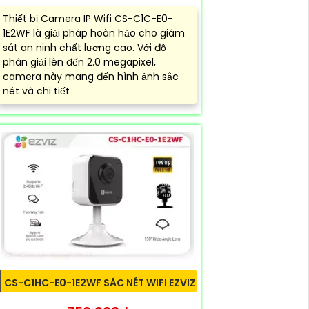
Thiết bị Camera IP Wifi CS-C1C-E0-
1E2WF là giải pháp hoàn hảo cho giám
sát an ninh chất lượng cao. Với độ
phân giải lên đến 2.0 megapixel,
camera này mang đến hình ảnh sắc
nét và chi tiết
CS-C1HC-E0-1E2WF SẮC NÉT WIFI EZVIZ