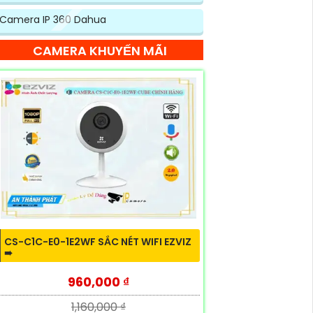
Camera IP 360 Dahua
CAMERA KHUYẾN MÃI
CS-C1C-E0-1E2WF SẮC NÉT WIFI EZVIZ
➠
960,000 ₫
1,160,000 ₫