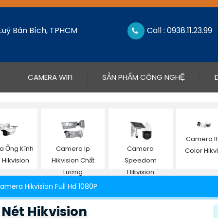
 Luỹ Bán Bích, TPHCM
Call : 0938.11.23.99
CAMERA WIFI
SẢN PHẨM CÔNG NGHỆ
Camera IP 
 Ống Kính
Camera Ip
Camera
Color Hikv
Hikvision
Hikvision Chất
Speedom
Lượng
Hikvision
amera Hikvision Full Hd 1080P
Nét Hikvision