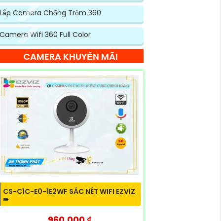
Lắp Camera Chống Trộm 360
Camera Wifi 360 Full Color
CAMERA KHUYẾN MÃI
CS-C1C-E0-1E2WF SẮC NÉT WIFI EZVIZ
➠
960,000 ₫