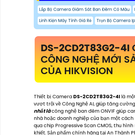
Lắp Bộ Camera Giám Sát Ban Đêm Có Màu
Linh Kiện Máy Tính Giá Rẻ
Trọn Bộ Camera Ip
DS-2CD2T83G2-4I
CÔNG NGHỆ MỚI S
CỦA HIKVISION
Thiết bị Camera
DS-2CD2T83G2-4I
là mộ
vượt trội về Công Nghệ AI, giúp tăng cường
nhất là
công nghệ ban đêm ONVIF giúp cam
nhà hoặc doanh nghiệp của bạn một cách c
qua chip Progressive Scan CMOS, thu hình
khiết. Sản phẩm chính hãng tại An Thành 