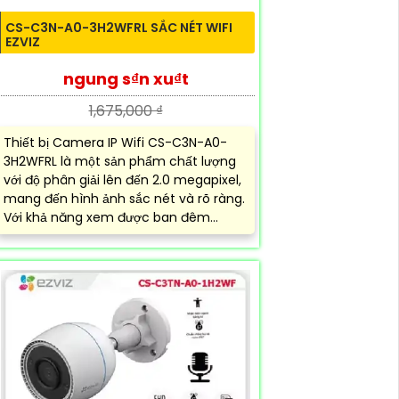
CS-C3N-A0-3H2WFRL SẮC NÉT WIFI
EZVIZ
ngung s₫n xu₫t
1,675,000 ₫
Thiết bị Camera IP Wifi CS-C3N-A0-
3H2WFRL là một sản phẩm chất lượng
với độ phân giải lên đến 2.0 megapixel,
mang đến hình ảnh sắc nét và rõ ràng.
Với khả năng xem được ban đêm...