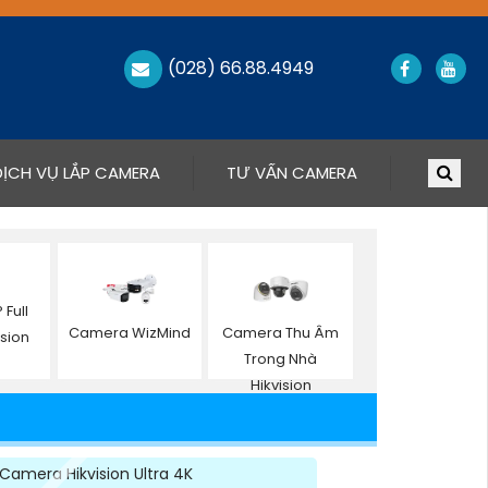
(028) 66.88.4949
DỊCH VỤ LẮP CAMERA
TƯ VẤN CAMERA
Full
Camera WizMind
Camera Thu Âm
ision
Trong Nhà
Hikvision
Camera Hikvision Ultra 4K