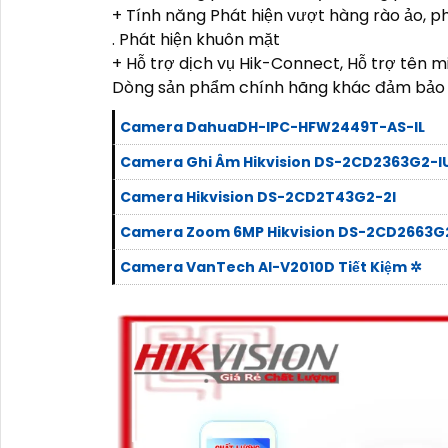
+ Tính năng Phát hiện vượt hàng rào ảo, p
. Phát hiện khuôn mặt
+ Hỗ trợ dịch vụ Hik-Connect, Hỗ trợ tên
Dòng sản phẩm chính hãng khác đảm bảo 
Camera DahuaDH-IPC-HFW2449T-AS-IL
Camera Ghi Âm Hikvision DS-2CD2363G2-I
Camera Hikvision DS-2CD2T43G2-2I
Camera Zoom 6MP Hikvision DS-2CD2663G
Camera VanTech AI-V2010D Tiết Kiệm ✲