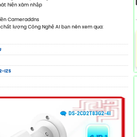
hát hiện xâm nhập
 miền Cameraddns
chất lượng Công Nghệ AI bạn nên xem qua:
U
2-IZS