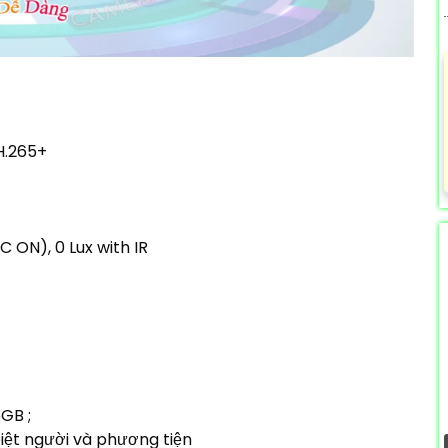
H.265+
C ON), 0 Lux with IR
GB ;
iệt người và phương tiện