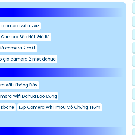
á camera wifi ezviz
 Camera Sắc Nét Giá Rẻ
giá camera 2 mắt
o giá camera 2 mắt dahua
a Wifi Không Dây
mera Wifi Dahua Báo Động
 Kbone
Lắp Camera Wifi Imou Có Chống Trộm