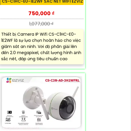
CS-C1HC-E0-1E2WF SẮC NÉT WIFI EZVIZ
750,000 ₫
1,077,000 ₫
Thiết bị Camera IP Wifi CS-C1HC-E0-
1E2WF là sự lựa chọn hoàn hảo cho việc
giám sát an ninh. Với độ phân giải lên
đến 2.0 megapixel, chất lượng hình ảnh
sắc nét, đáp ứng tiêu chuẩn cao