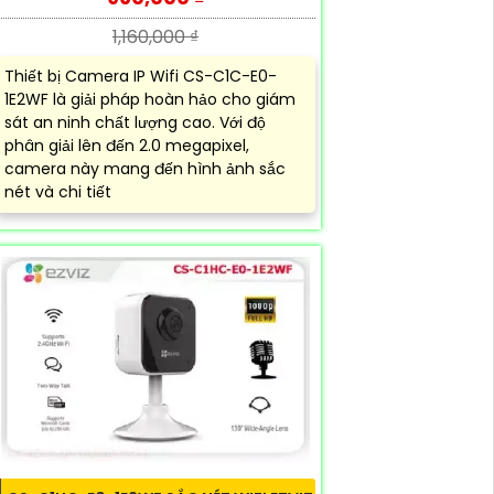
1,160,000 ₫
Thiết bị Camera IP Wifi CS-C1C-E0-
1E2WF là giải pháp hoàn hảo cho giám
sát an ninh chất lượng cao. Với độ
phân giải lên đến 2.0 megapixel,
camera này mang đến hình ảnh sắc
nét và chi tiết