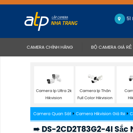
51
(CURRENT)
CAMERA CHÍNH HÃNG
BỘ CAMERA GIÁ RẺ
Camera Ip Ultra 2k
Camera Ip Thân
Cam
Hikvision
Full Color Hikvision
Hi
Camera Quan Sát
Camera Hikvision Giá Rẻ
C
➠ DS-2CD2T83G2-4I Sắc N