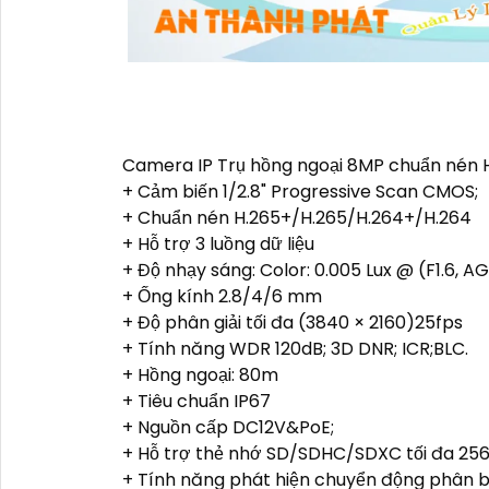
Camera IP Trụ hồng ngoại 8MP chuẩn nén 
+ Cảm biến 1/2.8" Progressive Scan CMOS;
+ Chuẩn nén H.265+/H.265/H.264+/H.264
+ Hỗ trợ 3 luồng dữ liệu
+ Độ nhạy sáng: Color: 0.005 Lux @ (F1.6, AG
+ Ống kính 2.8/4/6 mm
+ Độ phân giải tối đa (3840 × 2160)25fps
+ Tính năng WDR 120dB; 3D DNR; ICR;BLC.
+ Hồng ngoại: 80m
+ Tiêu chuẩn IP67
+ Nguồn cấp DC12V&PoE;
+ Hỗ trợ thẻ nhớ SD/SDHC/SDXC tối đa 256
+ Tính năng phát hiện chuyển động phân b