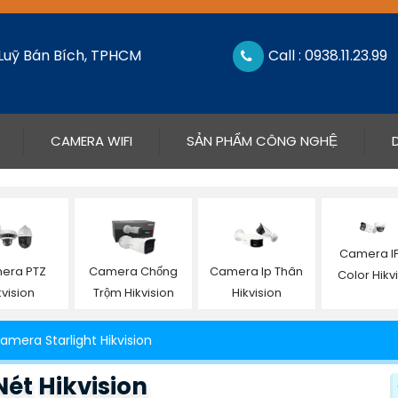
 Luỹ Bán Bích, TPHCM
Call : 0938.11.23.99
CAMERA WIFI
SẢN PHẨM CÔNG NGHỆ
Camera IP 
era PTZ
Camera Chống
Camera Ip Thân
Color Hikv
kvision
Trộm Hikvision
Hikvision
amera Starlight Hikvision
ét Hikvision