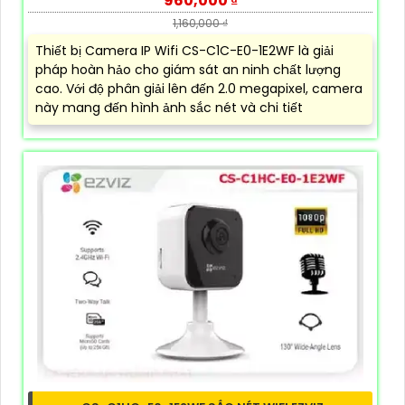
960,000 ₫
1,160,000 ₫
Thiết bị Camera IP Wifi CS-C1C-E0-1E2WF là giải
pháp hoàn hảo cho giám sát an ninh chất lượng
cao. Với độ phân giải lên đến 2.0 megapixel, camera
này mang đến hình ảnh sắc nét và chi tiết