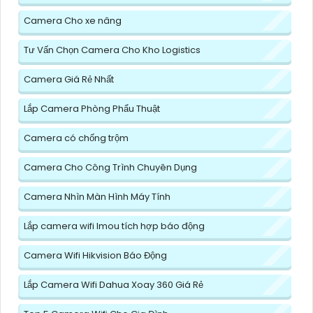
Camera Cho xe nâng
Tư Vấn Chọn Camera Cho Kho Logistics
Camera Giá Rẻ Nhất
Lắp Camera Phòng Phẩu Thuật
Camera có chống trộm
Camera Cho Công Trình Chuyên Dụng
Camera Nhìn Màn Hình Máy Tính
Lắp camera wifi Imou tích hợp báo động
Camera Wifi Hikvision Báo Động
Lắp Camera Wifi Dahua Xoay 360 Giá Rẻ