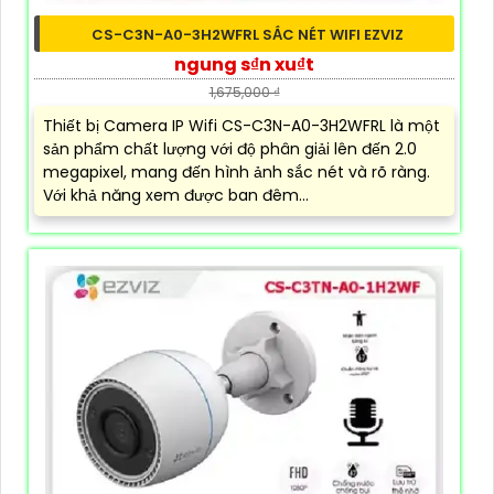
CS-C3N-A0-3H2WFRL SẮC NÉT WIFI EZVIZ
ngung s₫n xu₫t
1,675,000 ₫
Thiết bị Camera IP Wifi CS-C3N-A0-3H2WFRL là một
sản phẩm chất lượng với độ phân giải lên đến 2.0
megapixel, mang đến hình ảnh sắc nét và rõ ràng.
Với khả năng xem được ban đêm...