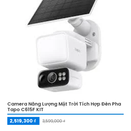
Camera Năng Lượng Mặt Trời Tích Hợp Đèn Pha
Tapo C615F KIT
2,519,300 ₫
3,599,000 ₫