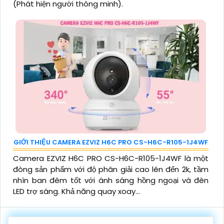
(Phát hiện người thông minh).
GIỚI THIỆU CAMERA EZVIZ H6C PRO CS-H6C-R105-1J4WF
Camera EZVIZ H6C PRO CS-H6C-R105-1J4WF là một
đòng sản phẩm với độ phân giải cao lên đến 2k, tầm
nhìn ban đêm tốt với ánh sáng hồng ngoại và đèn
LED trợ sáng. Khả năng quay xoay...