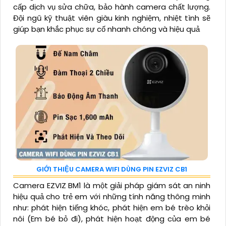
cấp dịch vụ sửa chữa, bảo hành camera chất lượng.
Đội ngũ kỹ thuật viên giàu kinh nghiệm, nhiệt tình sẽ
giúp bạn khắc phục sự cố nhanh chóng và hiệu quả
GIỚI THIỆU CAMERA WIFI DÙNG PIN EZVIZ CB1
Camera EZVIZ BM1 là một giải pháp giám sát an ninh
hiệu quả cho trẻ em với những tính năng thông minh
như: phát hiện tiếng khóc, phát hiện em bé trèo khỏi
nôi (Em bé bỏ đi), phát hiện hoạt động của em bé