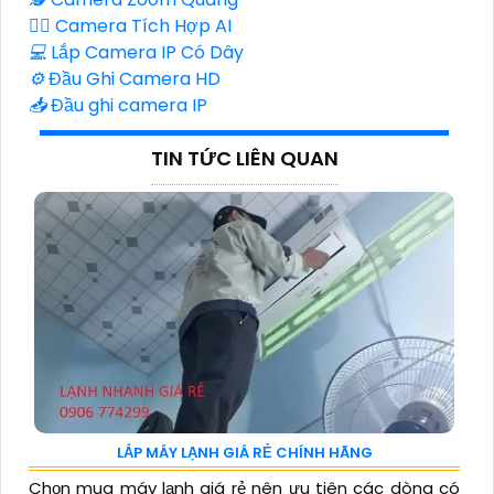
🧛‍♀️
Camera Tích Hợp AI
💻
Lắp Camera IP Có Dây
⚙️
Đầu Ghi Camera HD
📥
Đầu ghi camera IP
TIN TỨC LIÊN QUAN
LẮP MÁY LẠNH GIÁ RẺ CHÍNH HÃNG
Chọn mua máy lạnh giá rẻ nên ưu tiên các dòng có