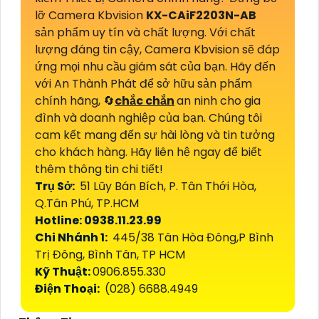
lỡ Camera Kbvision
KX-CAiF2203N-AB
sản phẩm uy tín và chất lượng. Với chất
lượng đáng tin cậy, Camera Kbvision sẽ đáp
ứng mọi nhu cầu giám sát của bạn. Hãy đến
với An Thành Phát để sở hữu sản phẩm
chính hãng, 🔄
chắc chắn
an ninh cho gia
đình và doanh nghiệp của bạn. Chúng tôi
cam kết mang đến sự hài lòng và tin tưởng
cho khách hàng. Hãy liên hệ ngay để biết
thêm thông tin chi tiết!
Trụ Sở:
51 Lũy Bán Bích, P. Tân Thới Hòa,
Q.Tân Phú, TP.HCM
Hotline: 0938.11.23.99
Chi Nhánh 1:
445/38 Tân Hòa Đông,P Bình
Trị Đông, Bình Tân, TP HCM
Kỹ Thuật:
0906.855.330
Điện Thoại:
(028) 6688.4949