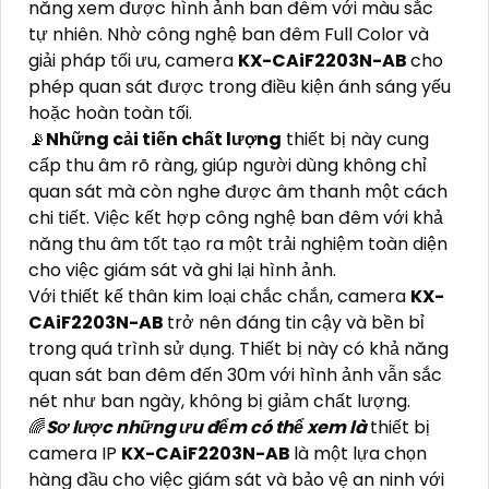
năng xem được hình ảnh ban đêm với màu sắc
tự nhiên. Nhờ công nghệ ban đêm Full Color và
giải pháp tối ưu, camera
KX-CAiF2203N-AB
cho
phép quan sát được trong điều kiện ánh sáng yếu
hoặc hoàn toàn tối.
📡
Những cải tiến chất lượng
thiết bị này cung
cấp thu âm rõ ràng, giúp người dùng không chỉ
quan sát mà còn nghe được âm thanh một cách
chi tiết. Việc kết hợp công nghệ ban đêm với khả
năng thu âm tốt tạo ra một trải nghiệm toàn diện
cho việc giám sát và ghi lại hình ảnh.
Với thiết kế thân kim loại chắc chắn, camera
KX-
CAiF2203N-AB
trở nên đáng tin cậy và bền bỉ
trong quá trình sử dụng. Thiết bị này có khả năng
quan sát ban đêm đến 30m với hình ảnh vẫn sắc
nét như ban ngày, không bị giảm chất lượng.
🌈
Sơ lược những ưu đểm có thể xem là
thiết bị
camera IP
KX-CAiF2203N-AB
là một lựa chọn
hàng đầu cho việc giám sát và bảo vệ an ninh với