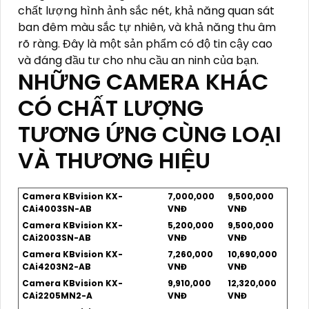
chất lượng hình ảnh sắc nét, khả năng quan sát
ban đêm màu sắc tự nhiên, và khả năng thu âm
rõ ràng. Đây là một sản phẩm có độ tin cậy cao
và đáng đầu tư cho nhu cầu an ninh của bạn.
NHỮNG CAMERA KHÁC
CÓ CHẤT LƯỢNG
TƯƠNG ỨNG CÙNG LOẠI
VÀ THƯƠNG HIỆU
Camera KBvision KX-
7,000,000
9,500,000
CAi4003SN-AB
VNĐ
VNĐ
Camera KBvision KX-
5,200,000
9,500,000
CAi2003SN-AB
VNĐ
VNĐ
Camera KBvision KX-
7,260,000
10,690,000
CAi4203N2-AB
VNĐ
VNĐ
Camera KBvision KX-
9,910,000
12,320,000
CAi2205MN2-A
VNĐ
VNĐ