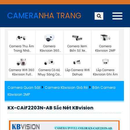
CAMERA
NHA TRANG
Camera Thu Âm
Camera
Camera Xem
Camera
Trong Nhà
Kbvision 360
Biển Số Xe
Kbvision 2MP
Kbvision
Toàn Cảnh
Kbvision
Lắp Camera Wifi
Lắp Camera
Camera Wifi 360
Camera Có Độ
Dahua
Kbvision Ghi Âm
Kbvision Full
Nhạy Sáng Cao
Color
Kbvision
Camera Quan Sát
Camera Kbvision Giá Rẻ
Bán Camera
Kbvision 2MP
KX-CAiF2203N-AB Sắc Nét KBvision