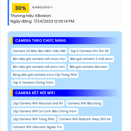
30%
8,480,000 ₫
Thương hiệu:
KBvision
Ngày đăng:
7/24/2023 12:00:14 PM
CAMERA THEO CHỨC NĂNG
Camera Có Màu Ban Đêm Siêu Nét
Top 5 Camera Ghi Âm Rõ
Bản báo giá camera wifi imou mới
Báo giá camera 2 mắt ezviz
Bản báo giá camera wifi ezviz mới
Báo giá camera kbvision
Bảng báo giá camera ezviz Lắp Trong Nhà
Top 5 Camera Chống Trộm
CAMERA KẾT NỐI WIFI
Lắp Camera Wifi Hikvision Giá Rẻ
Camera Wifi Báo Động
Lắp Camera Wifi Có Cảnh Báo Chống trộm
Lắp Camera Wifi Trong Nhà
Camera Wifi Ebitcam Xoay 360 Độ
Camera Wifi Hikvision Ngoài Trời