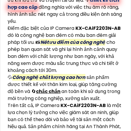
ưu khi lưu trữ và truyền tải dữ liệu. 💡
thiết kế tích
hợp cao cấp
đồng nghĩa với việc thu âm rõ ràng,
hình ảnh sắc nét ngay cả trong điều kiện ánh sáng
yếu.
Điểm đặc biệt của IP Camera
KX-CAiF2203N-AB
đó là công nghệ ban đêm có màu ban đêm giải
pháp tối ưu. 📸
Nét ưu điểm của công nghệ
cho
phép bạn quan sát và ghi lại hình ảnh cảnh quay
ban đêm với chất lượng như ban ngày, với khả
năng xem được màu sắc trung thực và chi tiết ở
khoảng cách tới 30m.
💦
Công nghệ chất lượng cao hơn
sản phẩm
được thiết kế với thân kim loại, giúp tăng cường
độ bền và 🔄
chắc chắn
an toàn khi sử dụng trong
môi trường công nghiệp, xưởng sản xuất.
Trên tất cả, IP Camera
KX-CAiF2203N-AB
là một
lựa chọn lý tưởng cho việc giám sát an ninh, giúp
bạn có thể theo dõi và bảo vệ tài sản một cách
hiệu quả. Sản phẩm chính hãng tại An Thành Phát,