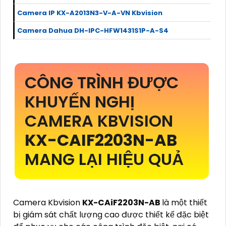
Camera IP KX-A2013N3-V-A-VN Kbvision
Camera Dahua DH-IPC-HFW1431S1P-A-S4
CÔNG TRÌNH ĐƯỢC
KHUYẾN NGHỊ
CAMERA KBVISION
KX-CAIF2203N-AB
MANG LẠI HIỆU QUẢ
Camera Kbvision
KX-CAiF2203N-AB
là một thiết
bị giám sát chất lượng cao được thiết kế đặc biệt