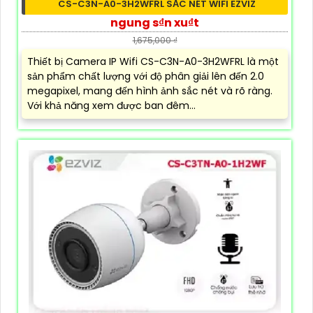
CS-C3N-A0-3H2WFRL SẮC NÉT WIFI EZVIZ
ngung s₫n xu₫t
1,675,000 ₫
Thiết bị Camera IP Wifi CS-C3N-A0-3H2WFRL là một
sản phẩm chất lượng với độ phân giải lên đến 2.0
megapixel, mang đến hình ảnh sắc nét và rõ ràng.
Với khả năng xem được ban đêm...