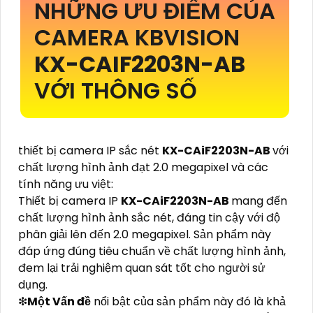
NHỮNG ƯU ĐIỂM CỦA
CAMERA KBVISION
KX-CAIF2203N-AB
VỚI THÔNG SỐ
thiết bị camera IP sắc nét
KX-CAiF2203N-AB
với
chất lượng hình ảnh đạt 2.0 megapixel và các
tính năng ưu việt:
Thiết bị camera IP
KX-CAiF2203N-AB
mang đến
chất lượng hình ảnh sắc nét, đáng tin cậy với độ
phân giải lên đến 2.0 megapixel. Sản phẩm này
đáp ứng đúng tiêu chuẩn về chất lượng hình ảnh,
đem lại trải nghiệm quan sát tốt cho người sử
dụng.
❇
Một Vấn đề
nổi bật của sản phẩm này đó là khả