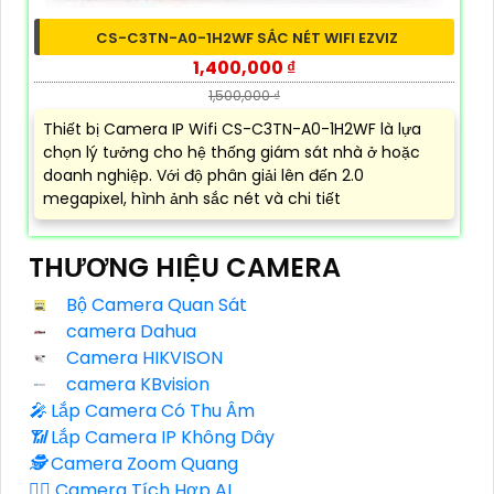
CS-C3TN-A0-1H2WF SẮC NÉT WIFI EZVIZ
1,400,000 ₫
1,500,000 ₫
Thiết bị Camera IP Wifi CS-C3TN-A0-1H2WF là lựa
chọn lý tưởng cho hệ thống giám sát nhà ở hoặc
doanh nghiệp. Với độ phân giải lên đến 2.0
megapixel, hình ảnh sắc nét và chi tiết
THƯƠNG HIỆU CAMERA
Bộ Camera Quan Sát
camera Dahua
Camera HIKVISON
camera KBvision
️🎤️
Lắp Camera Có Thu Âm
📶
Lắp Camera IP Không Dây
🕵️
Camera Zoom Quang
🧛‍♀️
Camera Tích Hợp AI