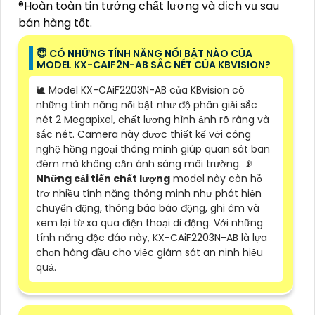
®️
Hoàn toàn tin tưởng
chất lượng và dịch vụ sau
bán hàng tốt.
😇 CÓ NHỮNG TÍNH NĂNG NỔI BẬT NÀO CỦA
MODEL KX-CAIF2N-AB SẮC NÉT CỦA KBVISION?
🐌 Model KX-CAiF2203N-AB của KBvision có
những tính năng nổi bật như độ phân giải sắc
nét 2 Megapixel, chất lượng hình ảnh rõ ràng và
sắc nét. Camera này được thiết kế với công
nghệ hồng ngoại thông minh giúp quan sát ban
đêm mà không cần ánh sáng môi trường. 📡
Những cải tiến chất lượng
model này còn hỗ
trợ nhiều tính năng thông minh như phát hiện
chuyển động, thông báo báo động, ghi âm và
xem lại từ xa qua điện thoại di động. Với những
tính năng độc đáo này, KX-CAiF2203N-AB là lựa
chọn hàng đầu cho việc giám sát an ninh hiệu
quả.