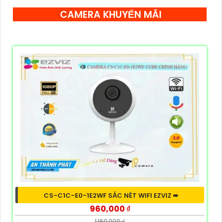
CAMERA KHUYẾN MÃI
CS-C1C-E0-1E2WF SẮC NÉT WIFI EZVIZ ➠
960,000 ₫
1,160,000 ₫