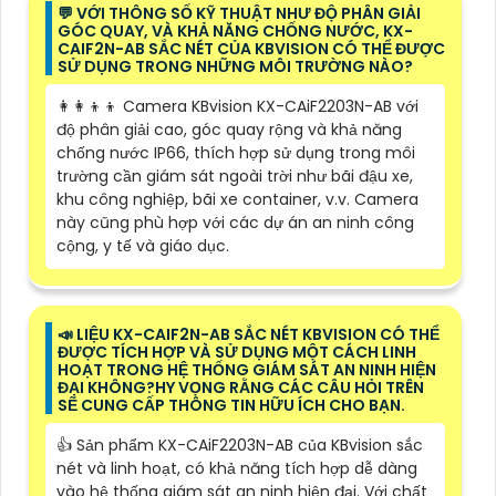
️💬 VỚI THÔNG SỐ KỸ THUẬT NHƯ ĐỘ PHÂN GIẢI
GÓC QUAY, VÀ KHẢ NĂNG CHỐNG NƯỚC, KX-
CAIF2N-AB SẮC NÉT CỦA KBVISION CÓ THỂ ĐƯỢC
SỬ DỤNG TRONG NHỮNG MÔI TRƯỜNG NÀO?
👩‍👩‍👦‍👦 Camera KBvision KX-CAiF2203N-AB với
độ phân giải cao, góc quay rộng và khả năng
chống nước IP66, thích hợp sử dụng trong môi
trường cần giám sát ngoài trời như bãi đậu xe,
khu công nghiệp, bãi xe container, v.v. Camera
này cũng phù hợp với các dự án an ninh công
cộng, y tế và giáo dục.
📣 LIỆU KX-CAIF2N-AB SẮC NÉT KBVISION CÓ THỂ
ĐƯỢC TÍCH HỢP VÀ SỬ DỤNG MỘT CÁCH LINH
HOẠT TRONG HỆ THỐNG GIÁM SÁT AN NINH HIỆN
ĐẠI KHÔNG?HY VỌNG RẰNG CÁC CÂU HỎI TRÊN
SẼ CUNG CẤP THÔNG TIN HỮU ÍCH CHO BẠN.
👍 Sản phẩm KX-CAiF2203N-AB của KBvision sắc
nét và linh hoạt, có khả năng tích hợp dễ dàng
vào hệ thống giám sát an ninh hiện đại. Với chất