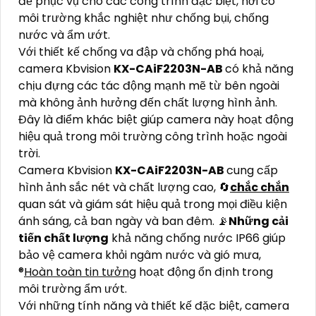
để phục vụ cho các công trình đặc biệt, nơi có
môi trường khắc nghiệt như chống bụi, chống
nước và ẩm ướt.
Với thiết kế chống va đập và chống phá hoại,
camera Kbvision
KX-CAiF2203N-AB
có khả năng
chịu đựng các tác động mạnh mẽ từ bên ngoài
mà không ảnh hưởng đến chất lượng hình ảnh.
Đây là điểm khác biệt giúp camera này hoạt động
hiệu quả trong môi trường công trình hoặc ngoài
trời.
Camera Kbvision
KX-CAiF2203N-AB
cung cấp
hình ảnh sắc nét và chất lượng cao, 🔄
chắc chắn
quan sát và giám sát hiệu quả trong mọi điều kiện
ánh sáng, cả ban ngày và ban đêm. 📡
Những cải
tiến chất lượng
khả năng chống nước IP66 giúp
bảo vệ camera khỏi ngâm nước và gió mưa,
®️
Hoàn toàn tin tưởng
hoạt động ổn định trong
môi trường ẩm ướt.
Với những tính năng và thiết kế đặc biệt, camera