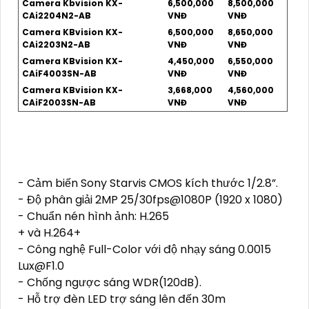
Camera Kbvision KX-
6,500,000
8,500,000
CAi2204N2-AB
VNĐ
VNĐ
Camera KBvision KX-
6,500,000
8,650,000
CAi2203N2-AB
VNĐ
VNĐ
Camera KBvision KX-
4,450,000
6,550,000
CAiF4003SN-AB
VNĐ
VNĐ
Camera KBvision KX-
3,668,000
4,560,000
CAiF2003SN-AB
VNĐ
VNĐ
- Cảm biến Sony Starvis CMOS kích thước 1/2.8”.
- Độ phân giải 2MP 25/30fps@1080P (1920 x 1080)
- Chuẩn nén hình ảnh: H.265
+ và H.264+
- Công nghệ Full-Color với độ nhạy sáng 0.0015
Lux@F1.0
- Chống ngược sáng WDR(120dB).
- Hỗ trợ đèn LED trợ sáng lên đến 30m