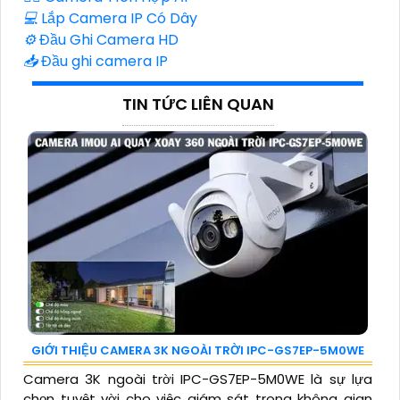
💻
Lắp Camera IP Có Dây
⚙️
Đầu Ghi Camera HD
📥
Đầu ghi camera IP
TIN TỨC LIÊN QUAN
GIỚI THIỆU CAMERA 3K NGOÀI TRỜI IPC-GS7EP-5M0WE
Camera 3K ngoài trời IPC-GS7EP-5M0WE là sự lựa
chọn tuyệt vời cho việc giám sát trong không gian