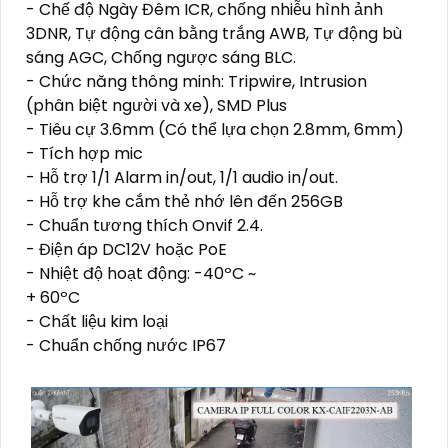
- Chế độ Ngày Đêm ICR, chống nhiễu hình ảnh
3DNR, Tự động cân bằng trắng AWB, Tự động bù
sáng AGC, Chống ngược sáng BLC.
- Chức năng thông minh: Tripwire, Intrusion
(phân biệt người và xe), SMD Plus
- Tiêu cự 3.6mm (Có thể lựa chọn 2.8mm, 6mm)
- Tích hợp mic
- Hỗ trợ 1/1 Alarm in/out, 1/1 audio in/out.
- Hỗ trợ khe cắm thẻ nhớ lên đến 256GB
- Chuẩn tương thích Onvif 2.4.
- Điện áp DC12V hoặc PoE
- Nhiệt độ hoạt động: -40ºC ~
+ 60ºC
- Chất liệu kim loại
- Chuẩn chống nước IP67