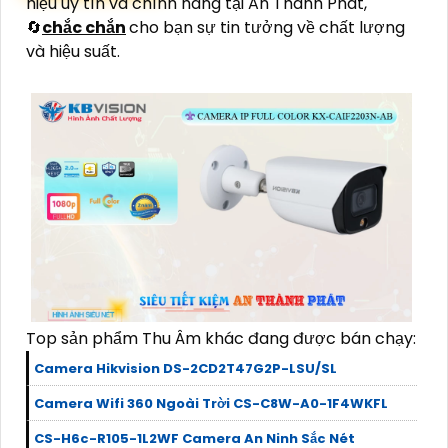
hiệu uy tín và chính hãng tại An Thành Phát,
🔄
chắc chắn
cho bạn sự tin tưởng về chất lượng
và hiệu suất.
Top sản phẩm Thu Âm khác đang được bán chạy:
Camera Hikvision DS-2CD2T47G2P-LSU/SL
Camera Wifi 360 Ngoài Trời CS-C8W-A0-1F4WKFL
CS-H6c-R105-1L2WF Camera An Ninh Sắc Nét