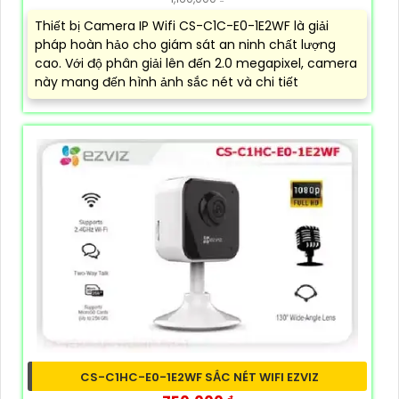
Thiết bị Camera IP Wifi CS-C1C-E0-1E2WF là giải
pháp hoàn hảo cho giám sát an ninh chất lượng
cao. Với độ phân giải lên đến 2.0 megapixel, camera
này mang đến hình ảnh sắc nét và chi tiết
CS-C1HC-E0-1E2WF SẮC NÉT WIFI EZVIZ