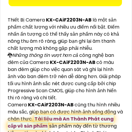
Thiết Bị Camera
KX-CAiF2203N-AB
là một sản
phẩm chất lượng với nhiều ưu điểm nổi bật. Điểm
nhấn ấn tượng có thể thấy sản phẩm này có khả
năng thu âm rõ ràng, giúp bạn ghi lại âm thanh
chất lượng mà không gặp phải nhiễu.
🐉️
Những thông tin vượt hơn cả
công nghệ ban
đêm của Camera
KX-CAiF2203N-AB
có màu
ban đêm giúp cho việc quan sát và ghi lại hình
ảnh vào ban đêm trở nên dễ dàng hơn. Giải pháp
tối ưu hình ảnh sắc nét được cung cấp bởi chip
Progressive Scan CMOS, giúp cho hình ảnh hiển
thị rõ ràng và chi tiết.
Camera
KX-CAiF2203N-AB
cũng thu hình nhiều
màu sắc, giúp bạn có được hình ảnh sống động và
chân thực.
Tài liệu mà An Thành Phát cung
cấp về sản phẩm
sản phẩm này đến từ thương