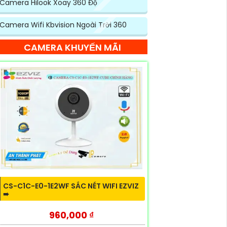
Camera Hilook Xoay 360 Độ
Camera Wifi Kbvision Ngoài Trời 360
CAMERA KHUYẾN MÃI
CS-C1C-E0-1E2WF SẮC NÉT WIFI EZVIZ
➠
960,000 ₫