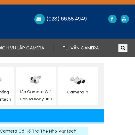
(028) 66.88.4949
DỊCH VỤ LẮP CAMERA
TƯ VẤN CAMERA
Lắp Camera Wifi
hống
Camera Ip
Dahua Xoay 360
antech
Camera Có Hổ Trợ Thẻ Nhớ Vantech