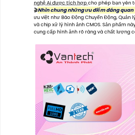
nghệ Ai được tích hợp
cho phép bạn yên tâ
🎬
Nhìn chung những ưu điểm đáng quan
ưu việt như Báo Động Chuyển Động, Quản lý a
và chip xử lý hình ảnh CMOS. Sản phẩm nà
cung cấp hình ảnh rõ ràng và chất lượng c