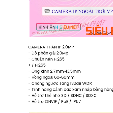
CAMERA THÂN IP 2.0MP
- Độ phân giải 2.0Mp
- Chuẩn nén H.265
+ / H.265
- Ống kính 2.7mm~13.5mm
- Hồng ngoại 60~80mm
- Chống ngược sáng 130dB WDR
- Tính năng cảnh báo xâm nhập bằng hàng
- Hỗ trợ thẻ nhớ SD / SDHC / SDXC
- Hỗ trợ ONVIF / PoE / IP67