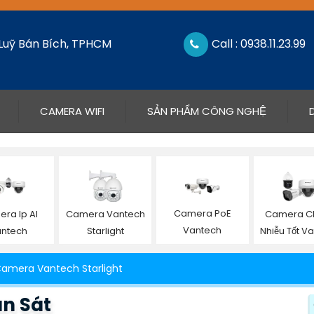
 Luỹ Bán Bích, TPHCM
Call : 0938.11.23.99
CAMERA WIFI
SẢN PHẨM CÔNG NGHỆ
Camera PoE
ra Ip AI
Camera Vantech
Camera C
Vantech
ntech
Starlight
Nhiễu Tốt V
amera Vantech Starlight
n Sát