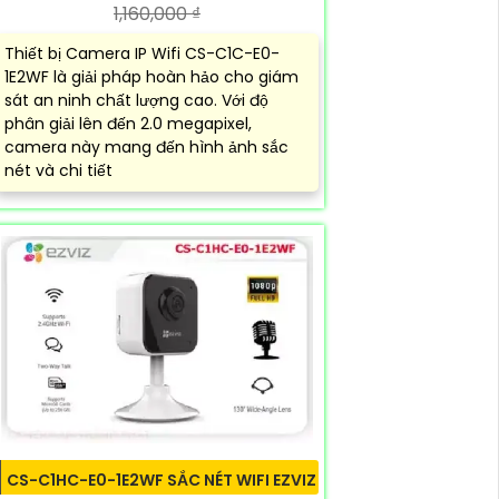
1,160,000 ₫
Thiết bị Camera IP Wifi CS-C1C-E0-
1E2WF là giải pháp hoàn hảo cho giám
sát an ninh chất lượng cao. Với độ
phân giải lên đến 2.0 megapixel,
camera này mang đến hình ảnh sắc
nét và chi tiết
CS-C1HC-E0-1E2WF SẮC NÉT WIFI EZVIZ