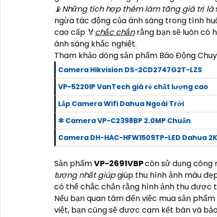
📡
Những tích hợp thêm làm tăng giá trị là
ngừa tác động của ánh sáng trong tình hu
cao cấp ️🏅️
chắc chắn
rằng bạn sẽ luôn có h
ánh sáng khắc nghiệt.
Tham khảo dòng sản phẩm Báo Động Chuyể
Camera Hikvision DS-2CD2747G2T-LZS
VP-5220IP VanTech giá rẻ chất lượng cao
Lắp Camera Wifi Dahua Ngoài Trời
❇ Camera VP-C2398BP 2.0MP Chuẩn
Camera DH-HAC-HFW1509TP-LED Dahua 2
Sản phẩm
VP-2691VBP
còn sử dụng công 
tượng nhất giúp
giúp thu hình ảnh màu đẹp 
có thể chắc chắn rằng hình ảnh thu được t
Nếu bạn quan tâm đến việc mua sản phẩm 
việt, bạn cũng sẽ được cam kết bán và bả