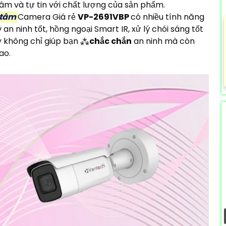
m và tự tin với chất lượng của sản phẩm.
 tâm
Camera Giá rẻ
VP-2691VBP
có nhiều tính năng
n ninh tốt, hồng ngoại Smart IR, xử lý chói sáng tốt
y không chỉ giúp bạn ⁂
chắc chắn
an ninh mà còn
ao.