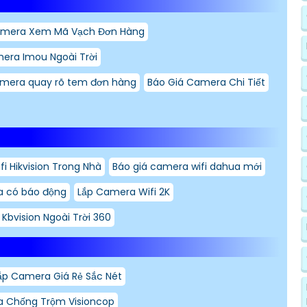
amera Xem Mã Vạch Đơn Hàng
era Imou Ngoài Trời
mera quay rõ tem đơn hàng
Báo Giá Camera Chi Tiết
i Hikvision Trong Nhà
Báo giá camera wifi dahua mới
a có báo động
Lắp Camera Wifi 2K
Kbvision Ngoài Trời 360
ắp Camera Giá Rẻ Sắc Nét
 Chống Trộm Visioncop