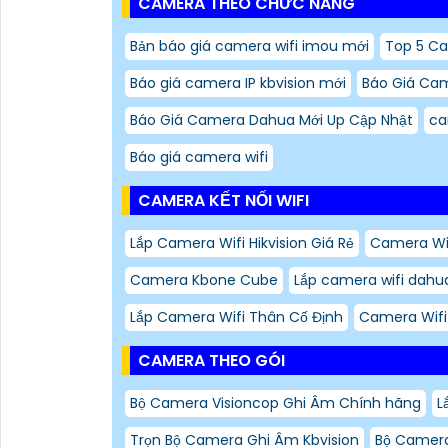
CAMERA THEO CHỨC NĂNG
Bản báo giá camera wifi imou mới
Top 5 C
Báo giá camera IP kbvision mới
Báo Giá Cam
Báo Giá Camera Dahua Mới Up Cập Nhật
ca
Báo giá camera wifi
CAMERA KẾT NỐI WIFI
Lắp Camera Wifi Hikvision Giá Rẻ
Camera Wif
Camera Kbone Cube
Lắp camera wifi dahu
Lắp Camera Wifi Thân Cố Định
Camera Wifi 
CAMERA THEO GÓI
Bộ Camera Visioncop Ghi Âm Chính hãng
L
Trọn Bộ Camera Ghi Âm Kbvision
Bộ Camera