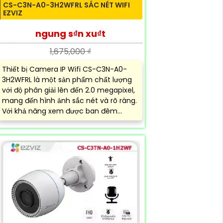
CS-C3N-A0-3H2WFRL SẮC NÉT WIFI
EZVIZ
ngung s₫n xu₫t
1,675,000 ₫
Thiết bị Camera IP Wifi CS-C3N-A0-
3H2WFRL là một sản phẩm chất lượng
với độ phân giải lên đến 2.0 megapixel,
mang đến hình ảnh sắc nét và rõ ràng.
Với khả năng xem được ban đêm...