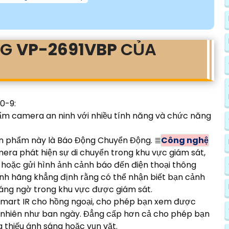
NG
VP-2691VBP
CỦA
0-9:
ẩm camera an ninh với nhiều tính năng và chức năng
ản phẩm này là Báo Động Chuyển Động. ≣
Công nghệ
mera phát hiện sự di chuyển trong khu vực giám sát,
 hoặc gửi hình ảnh cảnh báo đến điện thoại thông
ính hãng khẳng định rằng có thể nhận biết bạn cảnh
áng ngờ trong khu vực được giám sát.
mart IR cho hồng ngoại, cho phép bạn xem được
 nhiên như ban ngày. Đẳng cấp hơn cả cho phép bạn
 thiếu ánh sáng hoặc vụn vặt.