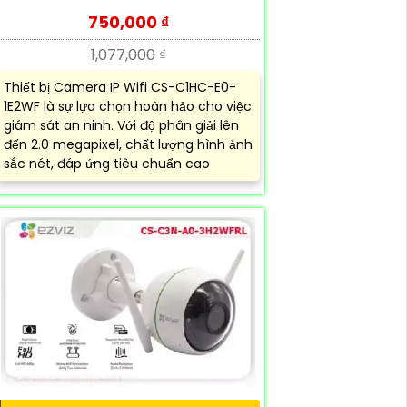
750,000 ₫
1,077,000 ₫
Thiết bị Camera IP Wifi CS-C1HC-E0-
1E2WF là sự lựa chọn hoàn hảo cho việc
giám sát an ninh. Với độ phân giải lên
đến 2.0 megapixel, chất lượng hình ảnh
sắc nét, đáp ứng tiêu chuẩn cao