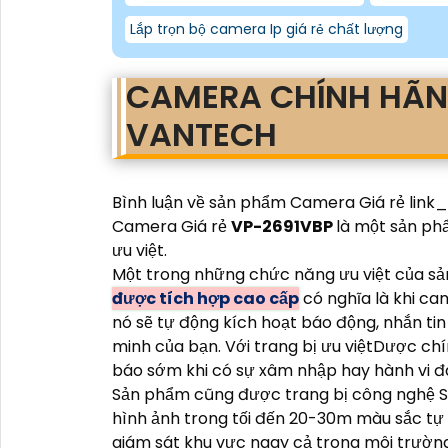
Lắp trọn bộ camera Ip giá rẻ chất lượng
CAMERA CHÍNH HÃ
VANTECH
Bình luận về sản phẩm Camera Giá rẻ link_
Camera Giá rẻ
VP-2691VBP
là một sản ph
ưu việt.
Một trong những chức năng ưu việt của s
được tích hợp cao cấp
có nghĩa là khi ca
nó sẽ tự động kích hoạt báo động, nhắn tin
minh của bạn. Với trang bị ưu việtDược ch
báo sớm khi có sự xâm nhập hay hành vi đ
Sản phẩm cũng được trang bị công nghệ S
hình ảnh trong tối đến 20-30m màu sắc tự
giám sát khu vực ngay cả trong môi trường