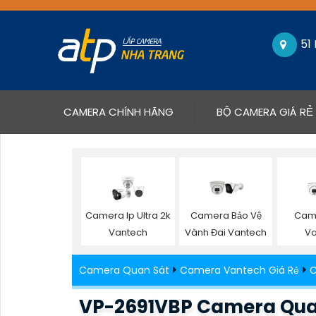
51
(CURRENT)
CAMERA CHÍNH HÃNG
BỘ CAMERA GIÁ RẺ
Camera Ip Ultra 2k
Camera Bảo Vệ
Came
Vantech
Vành Đai Vantech
Va
Camera Quan Sát
Camera Vantech Giá Rẻ
C
VP-2691VBP Camera Qua