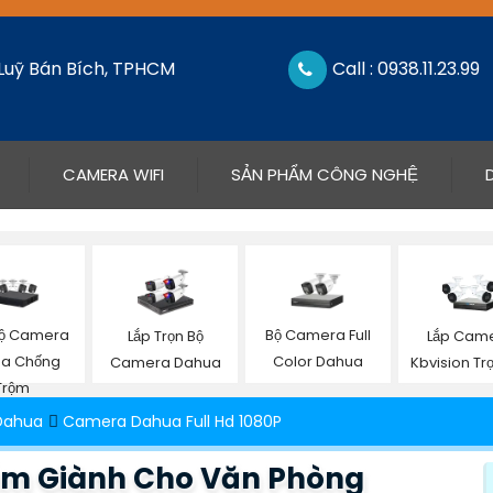
 Luỹ Bán Bích, TPHCM
Call : 0938.11.23.99
CAMERA WIFI
SẢN PHẨM CÔNG NGHỆ
Bộ Camera
Bộ Camera Full
Lắp Trọn Bộ
Lắp Cam
a Chống
Color Dahua
Camera Dahua
Kbvision Tr
Trộm
Dahua
Camera Dahua Full Hd 1080P
Âm Giành Cho Văn Phòng