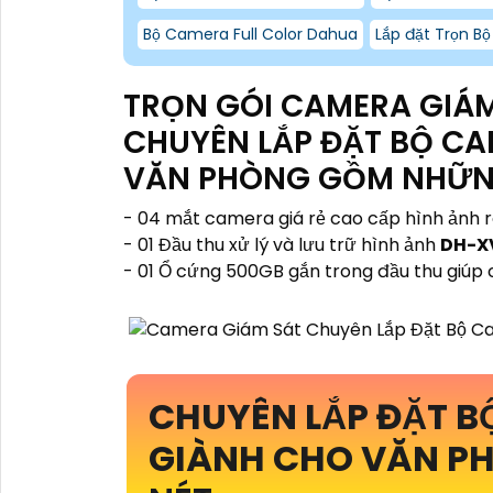
Bộ Camera Full Color Dahua
Lắp đặt Trọn B
TRỌN GÓI CAMERA GIÁM
CHUYÊN LẮP ĐẶT BỘ C
VĂN PHÒNG GỒM NHỮNG
- 04 mắt camera giá rẻ cao cấp hình ảnh 
- 01 Đầu thu xử lý và lưu trữ hình ảnh
DH-XV
- 01 Ổ cứng 500GB gắn trong đầu thu giúp 
CHUYÊN LẮP ĐẶT 
GIÀNH CHO VĂN P