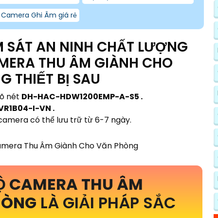
ộ Camera Ghi Âm giá rẻ
 SÁT AN NINH CHẤT LƯỢNG
AMERA THU ÂM GIÀNH CHO
 THIẾT BỊ SAU
rõ nét
DH-HAC-HDW1200EMP-A-S5 .
R1B04-I-VN .
camera có thể lưu trữ từ 6-7 ngày.
BỘ CAMERA THU ÂM
HÒNG
LÀ GIẢI PHÁP SẮC