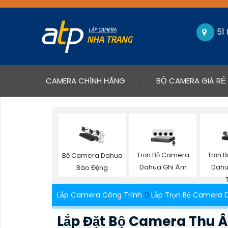
51
(CURRENT)
CAMERA CHÍNH HÃNG
BỘ CAMERA GIÁ RẺ
Trọn Bộ Camera
Trọn 
Bộ Camera Dahua
Dahua Ghi Âm
Dahu
Báo Động
Lắp Camera Công Trình
Lắp Trọn Bộ Camera 
Lắp Đặt Bộ Camera Thu 