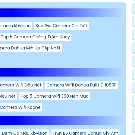
amera kbvision
Báo Giá Camera Chi Tiết
Top 5 Camera Chống Trộm Nhạy
mera Dahua Mới Up Cập Nhật
amera Wifi Siêu Nét
Camera Wifii Dahua Full HD 1080P
iêu Nét
Top 5 Camera Wifi 360 Nên Mua
Camera Wifi Kbone
 Đêm Có Màu Kbvision
Trọn Bộ Camera Dahua Ghi Âm