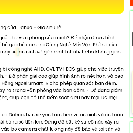
g của Dahua - Giá siêu rẻ
u quả cho văn phòng của mình? Để nhận được hình
hể bỏ qua bộ camera Công Nghệ Mới Văn Phòng của
 này sẽ
an ninh và giám sát tốt nhất cho không gian
bị công nghệ AHD, CVI, TVI, BCS, giúp cho việc truyền
h. - Độ phân giải cao giúp hình ảnh rõ nét hơn, và bảo
- Hồng Ngoại Smart IR cho phép quan sát ban đêm,
 xảy ra trong văn phòng vào ban đêm. - Dễ dàng giám
ộng, giúp bạn có thể kiểm soát điều này mọi lúc mọi
ủa Dahua, bạn sẽ yên tâm hơn về an ninh và an toàn
bỏ ra số tiền lớn. Đừng để bất kỳ sự cố nào xảy ra
vào bộ camera chất lượng này để bảo vệ tài sản và