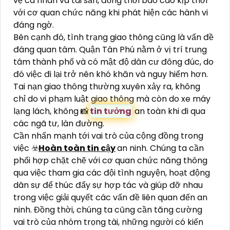
vệ cá nhân và tài sản, đồng thời báo cáo kịp thời
với cơ quan chức năng khi phát hiện các hành vi
đáng ngờ.
Bên cạnh đó, tình trạng giao thông cũng là vấn đề
đáng quan tâm. Quận Tân Phú nằm ở vị trí trung
tâm thành phố và có mật độ dân cư đông đúc, do
đó việc đi lại trở nên khó khăn và nguy hiểm hơn.
Tai nạn giao thông thường xuyên xảy ra, không
chỉ do vi phạm luật giao thông mà còn do xe máy
lạng lách, không 📸
tin tưởng
an toàn khi đi qua
các ngã tư, làn đường.
Cần nhấn mạnh tới vai trò của cộng đồng trong
việc ☣️
Hoàn toàn tin cậy
an ninh. Chúng ta cần
phối hợp chặt chẽ với cơ quan chức năng thông
qua việc tham gia các đội tình nguyện, hoạt động
dân sự để thúc đẩy sự hợp tác và giúp đỡ nhau
trong việc giải quyết các vấn đề liên quan đến an
ninh. Đồng thời, chúng ta cũng cần tăng cường
vai trò của nhóm trọng tài, những người có kiến