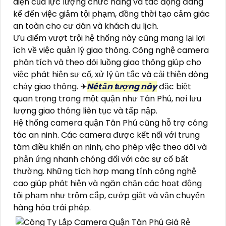
diện của lực lượng chức năng và tác động đáng
kể đến việc giảm tội phạm, đồng thời tạo cảm giác
an toàn cho cư dân và khách du lịch.
Ưu điểm vượt trội hệ thống này cũng mang lại lợi
ích về việc quản lý giao thông. Công nghệ camera
phân tích và theo dõi luồng giao thông giúp cho
việc phát hiện sự cố, xử lý ùn tắc và cải thiện dòng
chảy giao thông. ✈
Nét ấn tượng này
đặc biệt
quan trọng trong một quận như Tân Phú, nơi lưu
lượng giao thông liên tục và tấp nập.
Hệ thống camera quận Tân Phú cũng hỗ trợ công
tác an ninh. Các camera được kết nối với trung
tâm điều khiển an ninh, cho phép việc theo dõi và
phản ứng nhanh chóng đối với các sự cố bất
thường. Những tích hợp mang tính công nghệ
cao giúp phát hiện và ngăn chặn các hoạt động
tội phạm như trộm cắp, cướp giật và vận chuyển
hàng hóa trái phép.