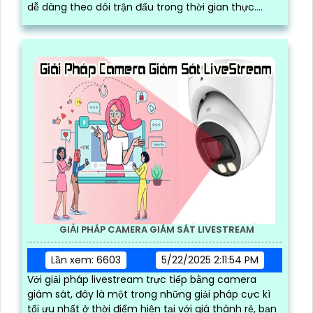
PICKLEBALL GIẢI PHÁP LIVESTREAM CAMERA GIÁM SÁT
Lần xem: 9046
5/22/2025 5:14:12 PM
Pickleball Giải Pháp LiveStream Camera Giám Sát
cung cấp hệ thống giám sát chất lượng cao để ghi
lại và truyền trực tiếp các trận đấu, giúp người xem
dễ dàng theo dõi trận đấu trong thời gian thực.
Người dùng có thể cắt video khoảnh khắc hay trực
tiếp và dễ dàng