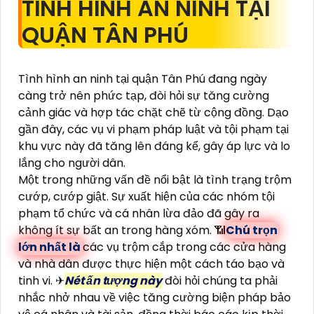
TÌNH HÌNH AN NINH TẠI
QUẬN TÂN PHÚ
Tình hình an ninh tại quận Tân Phú đang ngày
càng trở nên phức tạp, đòi hỏi sự tăng cường
cảnh giác và hợp tác chặt chẽ từ cộng đồng. Dạo
gần đây, các vụ vi phạm pháp luật và tội phạm tại
khu vực này đã tăng lên đáng kể, gây áp lực và lo
lắng cho người dân.
Một trong những vấn đề nổi bật là tình trạng trộm
cướp, cướp giật. Sự xuất hiện của các nhóm tội
phạm tổ chức và cá nhân lừa đảo đã gây ra
không ít sự bất an trong hàng xóm. 📶
Chú trọn
lớn nhất là
các vụ trộm cắp trong các cửa hàng
và nhà dân được thực hiện một cách táo bạo và
tinh vi. ✈
Nét ấn tượng này
đòi hỏi chúng ta phải
nhắc nhở nhau về việc tăng cường biện pháp bảo