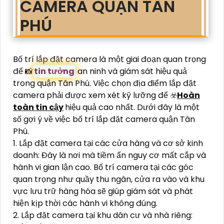
CAMERA QUẬN TÂN
PHÚ
Bố trí lắp đặt camera là một giai đoạn quan trọng
để 📸
tin tưởng
an ninh và giám sát hiệu quả
trong quận Tân Phú. Việc chọn địa điểm lắp đặt
camera phải được xem xét kỹ lưỡng để ☣️
Hoàn
toàn tin cậy
hiệu quả cao nhất. Dưới đây là một
số gợi ý về việc bố trí lắp đặt camera quận Tân
Phú.
1. Lắp đặt camera tại các cửa hàng và cơ sở kinh
doanh: Đây là nơi mà tiềm ẩn nguy cơ mất cắp và
hành vi gian lận cao. Bố trí camera tại các góc
quan trọng như quầy thu ngân, cửa ra vào và khu
vực lưu trữ hàng hóa sẽ giúp giám sát và phát
hiện kịp thời các hành vi không đúng.
2. Lắp đặt camera tại khu dân cư và nhà riêng: