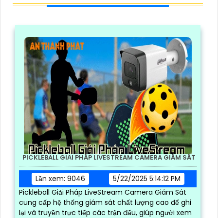
Thông Tin Thêm:
Công Ty Lắp Camera Quận 4 Giá
Rẻ Uy Tín
Cty Lắp Camera Quận 1 Giá Rẻ
Lắp
Camera Xem Qua Điện Thoại
Chọn Camera Lắp Cho
Cửa Hàng Giá Rẻ
Giới Thiệu Camera Quan Sát
Vantech
BÀI VIẾT LIÊN QUAN