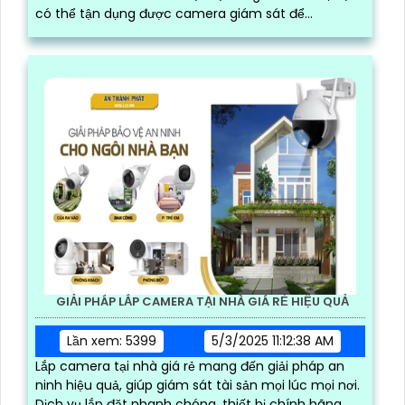
GIẢI PHÁP CAMERA GIÁM SÁT LIVESTREAM
Lần xem: 6603
5/22/2025 2:11:54 PM
Với giải pháp livestream trực tiếp bằng camera
giám sát, đây là một trong những giải pháp cực kì
tối ưu nhất ở thời điểm hiện tại với giá thành rẻ, bạn
có thể tận dụng được camera giám sát để
livestream