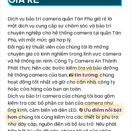
lắp đặt camera quận Tân Phú. Hãy liên hệ với
công ty để được tư vấn và nhận được giải pháp
an ninh tốt nhất cho không gian của bạn.
DỊCH VỤ BẢO TRÌ
CAMERA QUẬN TÂN PHÚ
GIÁ RẺ
Dịch vụ bảo trì camera quận Tân Phú giá rẻ là
một dịch vụ cung cấp sự chăm sóc và bảo trì
chuyên nghiệp cho hệ thống camera tại quận Tân
Phú, với một mức giá hợp lý.
Đội ngũ kỹ thuật viên của chúng tôi là những
chuyên gia có kinh nghiệm trong lĩnh vực camera
và hệ thống an ninh. Công Ty Camera An Thành
Phát thực hiện các bước kiểm tra và bảo dưỡng