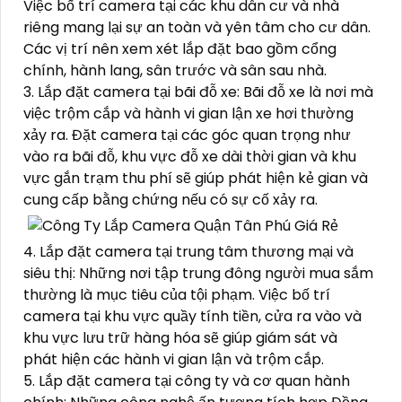
Việc bố trí camera tại các khu dân cư và nhà
riêng mang lại sự an toàn và yên tâm cho cư dân.
Các vị trí nên xem xét lắp đặt bao gồm cổng
chính, hành lang, sân trước và sân sau nhà.
3. Lắp đặt camera tại bãi đỗ xe: Bãi đỗ xe là nơi mà
việc trộm cắp và hành vi gian lận xe hơi thường
xảy ra. Đặt camera tại các góc quan trọng như
vào ra bãi đỗ, khu vực đỗ xe dài thời gian và khu
vực gắn trạm thu phí sẽ giúp phát hiện kẻ gian và
cung cấp bằng chứng nếu có sự cố xảy ra.
4. Lắp đặt camera tại trung tâm thương mại và
siêu thị: Những nơi tập trung đông người mua sắm
thường là mục tiêu của tội phạm. Việc bố trí
camera tại khu vực quầy tính tiền, cửa ra vào và
khu vực lưu trữ hàng hóa sẽ giúp giám sát và
phát hiện các hành vi gian lận và trộm cắp.
5. Lắp đặt camera tại công ty và cơ quan hành