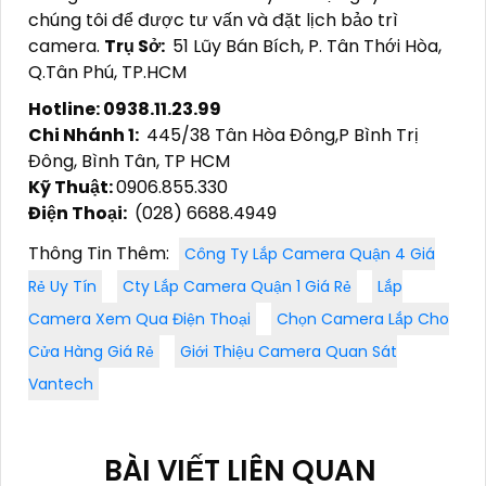
chúng tôi cũng cung cấp dịch vụ tư vấn và hỗ trợ
khách hàng trong việc lựa chọn và lắp đặt hệ
thống camera mới. Nhờ vào sự hiểu biết rõ về sản
phẩm và thị trường, chúng tôi sẽ giúp bạn tìm ra
giải pháp tốt nhất cho nhu cầu an ninh của bạn.
Với dịch vụ bảo trì camera quận Tân Phú giá rẻ,
bạn có thể yên tâm về hiệu suất và độ bền của hệ
thống camera của mình. Hãy liên hệ ngay với
chúng tôi để được tư vấn và đặt lịch bảo trì
camera.
Trụ Sở:
51 Lũy Bán Bích, P. Tân Thới Hòa,
Q.Tân Phú, TP.HCM
Hotline: 0938.11.23.99
Chi Nhánh 1:
445/38 Tân Hòa Đông,P Bình Trị
Đông, Bình Tân, TP HCM
Kỹ Thuật:
0906.855.330
Điện Thoại:
(028) 6688.4949