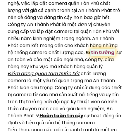
nghệ, việc lắp đặt camera quận Tân Phú chất
lượng với giá cả cạnh tranh tại An Thành Phát trở
nên dễ dàng và đáng tin cậy hơn bao giờ hết.
Công ty An Thành Phát là một đơn vị chuyên
cung cấp và lắp đặt camera tại quận Tân Phú với
nhiều năm kinh nghiệm trong ngành. An Thành
Phát cam kết mang đến cho khách hàng những
hệ thống camera chất lượng cao, 📸
tin tưởng
sự
an toàn và bảo mật của ngôi nhà, công ty, cửa
hàng hay khu vực mà khách hàng quản lý.
Điểm đáng quan tâm trước hết
chất lượng
camera là một yếu tố quan trọng mà An Thành
Phát luôn chú trọng. Công ty chỉ sử dụng các thiết
bị camera từ các nhà sản xuất nổi tiếng và uy tín
trên thị trường. Với đội ngũ kỹ thuật viên có kiến
thức chuyên môn cao và giàu kinh nghiệm, An
Thành Phát ☣️
Hoàn toàn tin cậy
sự hoạt động ổn
định và hiệu quả của hệ thống camera.
Tiếp theo, cung cấp giá cả cạnh tranh là một ưu