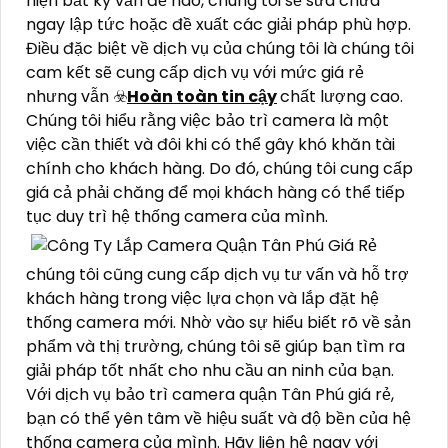
hệ thống camera của bạn, 📸
tin tưởng
chúng
hoạt động tốt nhất và giữ cho căn nhà, công ty
hoặc cửa hàng của bạn an toàn.
Dịch vụ bảo trì camera của chúng tôi bao gồm
kiểm tra các bộ phận cơ bản của camera như
ống kính, cảm biến và đèn LED. 🔄
Ưu điểm nỗi bật
hơn
chúng tôi cũng kiểm tra các thiết bị phụ trợ
như dây cáp, nguồn điện và bộ lưu trữ. Nếu phát
hiện bất kỳ vấn đề nào, chúng tôi sẽ sửa chữa
ngay lập tức hoặc đề xuất các giải pháp phù hợp.
Điều đặc biệt về dịch vụ của chúng tôi là chúng tôi
cam kết sẽ cung cấp dịch vụ với mức giá rẻ
nhưng vẫn ☣️
Hoàn toàn tin cậy
chất lượng cao.
Chúng tôi hiểu rằng việc bảo trì camera là một
việc cần thiết và đôi khi có thể gây khó khăn tài
chính cho khách hàng. Do đó, chúng tôi cung cấp
giá cả phải chăng để mọi khách hàng có thể tiếp
tục duy trì hệ thống camera của mình.