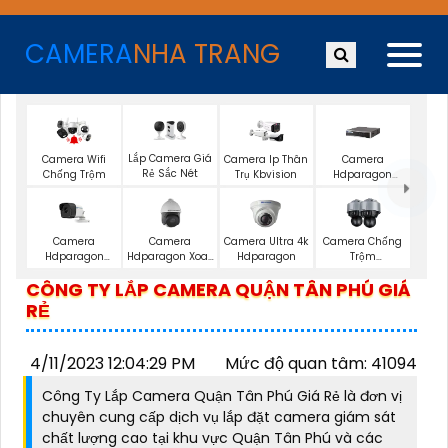
CAMERA
NHA TRANG
Lắp Camera Giá
Camera Wifi
Camera Ip Thân
Camera
Rẻ Sắc Nét
Chống Trộm
Trụ Kbvision
Hdparagon
Starlight
Camera
Camera
Camera Ultra 4k
Camera Chống
Hdparagon
Hdparagon Xoay
Hdparagon
Trộm
2.0MP
360 Độ
Hdparagon
CÔNG TY LẮP CAMERA QUẬN TÂN PHÚ GIÁ
RẺ
4/11/2023 12:04:29 PM
Mức độ quan tâm: 41094
Công Ty Lắp Camera Quận Tân Phú Giá Rẻ là đơn vị
chuyên cung cấp dịch vụ lắp đặt camera giám sát
chất lượng cao tại khu vực Quận Tân Phú và các