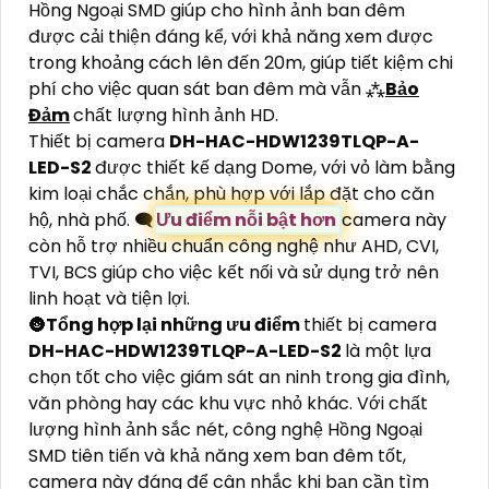
Hồng Ngoại SMD giúp cho hình ảnh ban đêm
được cải thiện đáng kể, với khả năng xem được
trong khoảng cách lên đến 20m, giúp tiết kiệm chi
phí cho việc quan sát ban đêm mà vẫn ⁂
Bảo
Đảm
chất lượng hình ảnh HD.
Thiết bị camera
DH-HAC-HDW1239TLQP-A-
LED-S2
được thiết kế dạng Dome, với vỏ làm bằng
kim loại chắc chắn, phù hợp với lắp đặt cho căn
hộ, nhà phố. 🗨️
Ưu điểm nỗi bật hơn
camera này
còn hỗ trợ nhiều chuẩn công nghệ như AHD, CVI,
TVI, BCS giúp cho việc kết nối và sử dụng trở nên
linh hoạt và tiện lợi.
🌚
Tổng hợp lại những ưu điểm
thiết bị camera
DH-HAC-HDW1239TLQP-A-LED-S2
là một lựa
chọn tốt cho việc giám sát an ninh trong gia đình,
văn phòng hay các khu vực nhỏ khác. Với chất
lượng hình ảnh sắc nét, công nghệ Hồng Ngoại
SMD tiên tiến và khả năng xem ban đêm tốt,
camera này đáng để cân nhắc khi bạn cần tìm