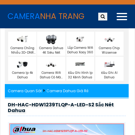
CAMERA
NHA TRANG
Lắp Camera Wifi
Camera Chống
Camera Dahua
Camera Chip
Dahua Xoay 360
Nhiễu 3D-DNR
4K Siêu Nét
Wizsense
Dahua
Camera Ip 4k
Camera Wifi
Đầu Ghi Hình Ip
Đầu Ghi AI
Dahua
Dahua Có Màu
32 Kênh Dahua
Dahua
Ban Đêm
Camera Quan Sát
Camera Dahua Giá Rẻ
DH-HAC-HDW1239TLQP-A-LED-S2 Sắc Nét
Dahua