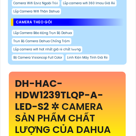
Camera Wifi Ezviz Ngoài Trời
Lắp camera wifi 360 Imou Giá Rẻ
Lắp Camera Wifi Thân Dahua
CAMERA THEO GÓI
Lắp Camera Báo Động Trọn Bộ Dahua
Trọn Bộ Camera Dahua Chống Trộm
Lắp camera wifi hot nhất giá rẻ chất lượng
Bộ Camera Visioncop Full Color
Linh Kiện Máy Tính Giá Rẻ
DH-HAC-
HDW1239TLQP-A-
LED-S2
✲ CAMERA
SẢN PHẨM CHẤT
LƯỢNG CỦA DAHUA