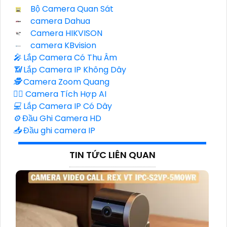
Bộ Camera Quan Sát
camera Dahua
Camera HIKVISON
camera KBvision
️🎤️
Lắp Camera Có Thu Âm
📶
Lắp Camera IP Không Dây
🕵️
Camera Zoom Quang
🧛‍♀️
Camera Tích Hợp AI
💻
Lắp Camera IP Có Dây
⚙️
Đầu Ghi Camera HD
📥
Đầu ghi camera IP
TIN TỨC LIÊN QUAN