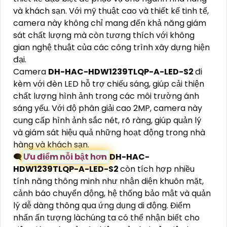
và khách sạn. Với mỹ thuật cao và thiết kế tinh tế,
camera này không chỉ mang đến khả năng giám
sát chất lượng mà còn tương thích với không
gian nghệ thuật của các công trình xây dựng hiện
đại.
Camera
DH-HAC-HDW1239TLQP-A-LED-S2
đi
kèm với đèn LED hỗ trợ chiếu sáng, giúp cải thiện
chất lượng hình ảnh trong các môi trường ánh
sáng yếu. Với độ phân giải cao 2MP, camera này
cung cấp hình ảnh sắc nét, rõ ràng, giúp quản lý
và giám sát hiệu quả những hoạt động trong nhà
hàng và khách sạn.
🗨️
Ưu điểm nỗi bật hơn
DH-HAC-
HDW1239TLQP-A-LED-S2
còn tích hợp nhiều
tính năng thông minh như nhận diện khuôn mặt,
cảnh báo chuyển động, hệ thống bảo mật và quản
lý dễ dàng thông qua ứng dụng di động. Điểm
nhấn ấn tượng làchúng ta có thể nhận biết cho