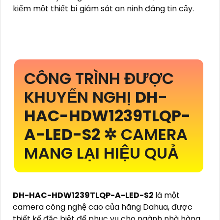
kiếm một thiết bị giám sát an ninh đáng tin cậy.
CÔNG TRÌNH ĐƯỢC
KHUYẾN NGHỊ
DH-
HAC-HDW1239TLQP-
A-LED-S2
✲ CAMERA
MANG LẠI HIỆU QUẢ
DH-HAC-HDW1239TLQP-A-LED-S2
là một
camera công nghệ cao của hãng Dahua, được
thiết kế đặc biệt để phục vụ cho ngành nhà hàng