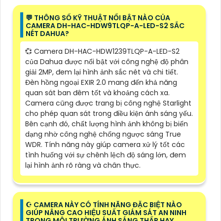
️💬 THÔNG SỐ KỸ THUẬT NỔI BẬT NÀO CỦA
CAMERA DH-HAC-HDW9TLQP-A-LED-S2 SẮC
NÉT DAHUA?
💞 Camera DH-HAC-HDW1239TLQP-A-LED-S2
của Dahua được nổi bật với công nghệ độ phân
giải 2MP, đem lại hình ảnh sắc nét và chi tiết.
Đèn hồng ngoại EXIR 2.0 mang đến khả năng
quan sát ban đêm tốt và khoảng cách xa.
Camera cũng được trang bị công nghệ Starlight
cho phép quan sát trong điều kiện ánh sáng yếu.
Bên cạnh đó, chất lượng hình ảnh không bị biến
dạng nhờ công nghệ chống ngược sáng True
WDR. Tính năng này giúp camera xử lý tốt các
tình huống với sự chênh lệch độ sáng lớn, đem
lại hình ảnh rõ ràng và chân thực.
☪ CAMERA NÀY CÓ TÍNH NĂNG ĐẶC BIỆT NÀO
GIÚP NÂNG CAO HIỆU SUẤT GIÁM SÁT AN NINH
TRONG MÔI TRƯỜNG ÁNH SÁNG THẤP HAY