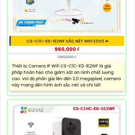
CS-C1C-E0-1E2WF SẮC NÉT WIFI EZVIZ ➠
960,000 ₫
1,160,000 ₫
Thiết bị Camera IP Wifi CS-C1C-E0-1E2WF là giải
pháp hoàn hảo cho giám sát an ninh chất lượng
cao. Với độ phân giải lên đến 2.0 megapixel, camera
này mang đến hình ảnh sắc nét và chi tiết