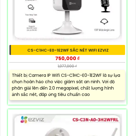
CS-C1HC-E0-1E2WF SẮC NÉT WIFI EZVIZ
750,000 ₫
1,077,000 ₫
Thiết bị Camera IP Wifi CS-C1HC-E0-1E2WF là sự lựa
chọn hoàn hảo cho việc giám sát an ninh. Với độ
phân giải lên đến 2.0 megapixel, chất lượng hình
ảnh sắc nét, đáp ứng tiêu chuẩn cao