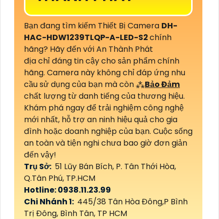
Bạn đang tìm kiếm Thiết Bị Camera
DH-
HAC-HDW1239TLQP-A-LED-S2
chính
hãng? Hãy đến với An Thành Phát
địa chỉ đáng tin cậy cho sản phẩm chính
hãng. Camera này không chỉ đáp ứng nhu
cầu sử dụng của bạn mà còn ⁂
Bảo Đảm
chất lượng từ danh tiếng của thương hiệu.
Khám phá ngay để trải nghiệm công nghệ
mới nhất, hỗ trợ an ninh hiệu quả cho gia
đình hoặc doanh nghiệp của bạn. Cuộc sống
an toàn và tiện nghi chưa bao giờ đơn giản
đến vậy!
Trụ Sở:
51 Lũy Bán Bích, P. Tân Thới Hòa,
Q.Tân Phú, TP.HCM
Hotline: 0938.11.23.99
Chi Nhánh 1:
445/38 Tân Hòa Đông,P Bình
Trị Đông, Bình Tân, TP HCM