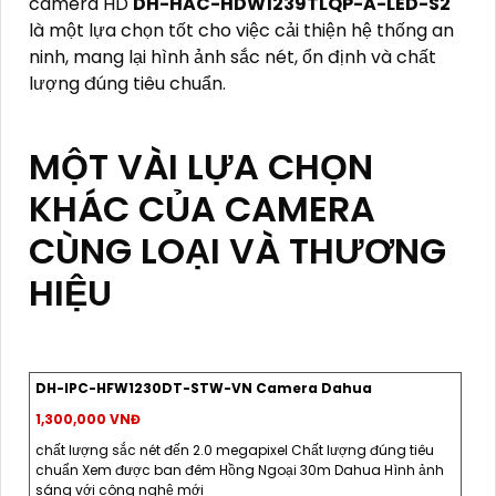
camera HD
DH-HAC-HDW1239TLQP-A-LED-S2
là một lựa chọn tốt cho việc cải thiện hệ thống an
ninh, mang lại hình ảnh sắc nét, ổn định và chất
lượng đúng tiêu chuẩn.
MỘT VÀI LỰA CHỌN
KHÁC CỦA CAMERA
CÙNG LOẠI VÀ THƯƠNG
HIỆU
DH-IPC-HFW1230DT-STW-VN Camera Dahua
1,300,000 VNĐ
chất lượng sắc nét đến 2.0 megapixel Chất lượng đúng tiêu
chuẩn Xem được ban đêm Hồng Ngoại 30m Dahua Hình ảnh
sáng với công nghệ mới