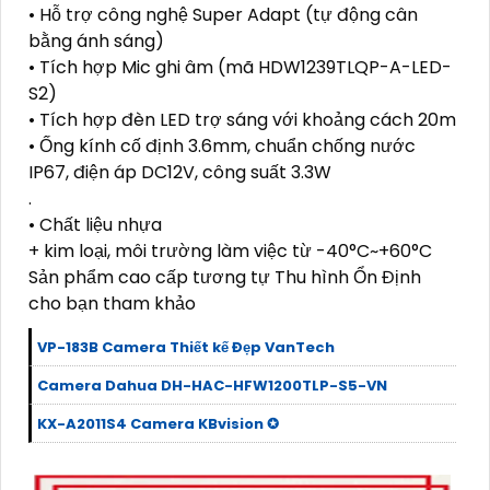
• Hỗ trợ công nghệ Super Adapt (tự động cân
bằng ánh sáng)
• Tích hợp Mic ghi âm (mã HDW1239TLQP-A-LED-
S2)
• Tích hợp đèn LED trợ sáng với khoảng cách 20m
• Ống kính cố định 3.6mm, chuẩn chống nước
IP67, điện áp DC12V, công suất 3.3W
.
• Chất liệu nhựa
+ kim loại, môi trường làm việc từ -40°C~+60°C
Sản phẩm cao cấp tương tự Thu hình Ổn Định
cho bạn tham khảo
VP-183B Camera Thiết kế Đẹp VanTech
Camera Dahua DH-HAC-HFW1200TLP-S5-VN
KX-A2011S4 Camera KBvision ✪