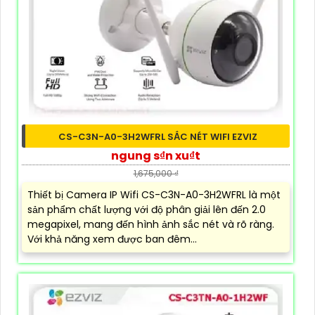
CS-C3N-A0-3H2WFRL SẮC NÉT WIFI EZVIZ
ngung s₫n xu₫t
1,675,000 ₫
Thiết bị Camera IP Wifi CS-C3N-A0-3H2WFRL là một
sản phẩm chất lượng với độ phân giải lên đến 2.0
megapixel, mang đến hình ảnh sắc nét và rõ ràng.
Với khả năng xem được ban đêm...