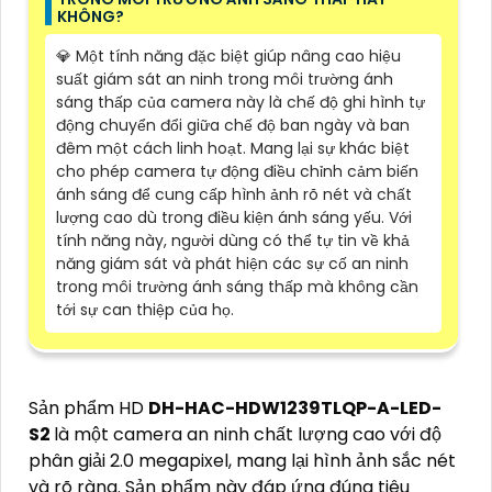
KHÔNG?
💎 Một tính năng đặc biệt giúp nâng cao hiệu
suất giám sát an ninh trong môi trường ánh
sáng thấp của camera này là chế độ ghi hình tự
động chuyển đổi giữa chế độ ban ngày và ban
đêm một cách linh hoạt. Mang lại sự khác biệt
cho phép camera tự động điều chỉnh cảm biến
ánh sáng để cung cấp hình ảnh rõ nét và chất
lượng cao dù trong điều kiện ánh sáng yếu. Với
tính năng này, người dùng có thể tự tin về khả
năng giám sát và phát hiện các sự cố an ninh
trong môi trường ánh sáng thấp mà không cần
tới sự can thiệp của họ.
Sản phẩm HD
DH-HAC-HDW1239TLQP-A-LED-
S2
là một camera an ninh chất lượng cao với độ
phân giải 2.0 megapixel, mang lại hình ảnh sắc nét
và rõ ràng. Sản phẩm này đáp ứng đúng tiêu