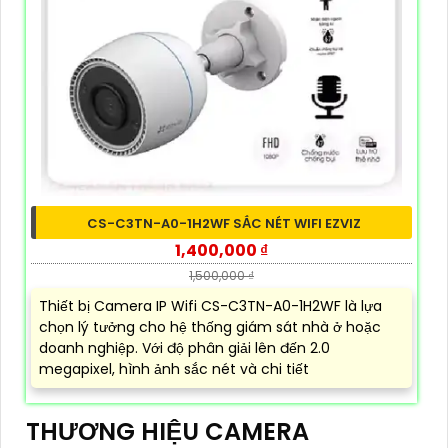
CS-C3TN-A0-1H2WF SẮC NÉT WIFI EZVIZ
1,400,000 ₫
1,500,000 ₫
Thiết bị Camera IP Wifi CS-C3TN-A0-1H2WF là lựa
chọn lý tưởng cho hệ thống giám sát nhà ở hoặc
doanh nghiệp. Với độ phân giải lên đến 2.0
megapixel, hình ảnh sắc nét và chi tiết
THƯƠNG HIỆU CAMERA