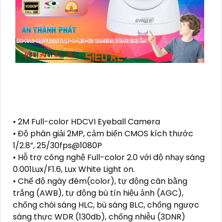
• 2M Full-color HDCVI Eyeball Camera
• Độ phân giải 2MP, cảm biến CMOS kích thước
1/2.8”, 25/30fps@1080P
• Hỗ trợ công nghệ Full-color 2.0 với độ nhạy sáng
0.001Lux/F1.6, Lux White Light on.
• Chế độ ngày đêm(color), tự động cân bằng
trắng (AWB), tự động bù tín hiệu ảnh (AGC),
chống chói sáng HLC, bù sáng BLC, chống ngược
sáng thực WDR (130db), chống nhiễu (3DNR)