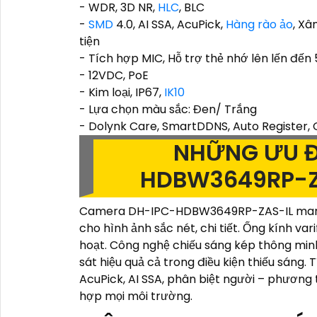
- WDR, 3D NR,
HLC
, BLC
-
SMD
4.0, AI SSA, AcuPick,
Hàng rào ảo
, Xâ
tiện
- Tích hợp MIC, Hỗ trợ thẻ nhớ lên lến đến
- 12VDC, PoE
- Kim loại, IP67,
IK10
- Lựa chọn màu sắc: Đen/ Trắng
- Dolynk Care, SmartDDNS, Auto Register, ON
NHỮNG ƯU Đ
HDBW3649RP-Z
Camera DH-IPC-HDBW3649RP-ZAS-IL mang l
cho hình ảnh sắc nét, chi tiết. Ống kính var
hoạt. Công nghệ chiếu sáng kép thông mi
sát hiệu quả cả trong điều kiện thiếu sáng.
AcuPick, AI SSA, phân biệt người – phương ti
hợp mọi môi trường.