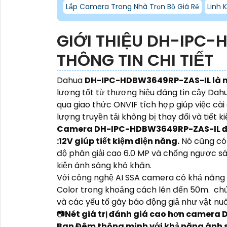
Lắp Camera Trong Nhà Trọn Bộ Giá Rẻ
Linh 
GIỚI THIỆU DH-IPC-
THÔNG TIN CHI TIẾT
Dahua
DH-IPC-HDBW3649RP-ZAS-IL là m
lượng tốt từ thương hiệu đáng tin cậy Da
qua giao thức ONVIF tích hợp giúp việc cài
lượng truyền tải không bị thay đổi và tiết 
Camera DH-IPC-HDBW3649RP-ZAS-IL được
:12V giúp tiết kiệm điện năng.
Nó cũng có 
độ phân giải cao 6.0 MP và chống ngược s
kiện ánh sáng khó khăn.
Với công nghệ AI SSA camera có khả năng 
Color trong khoảng cách lên đến 50m. chứ
và các yếu tố gây báo động giả như vật nuô
📷
Nét giá trị đánh giá cao hơn
camera D
Ban Đêm thông minh với khả năng ánh