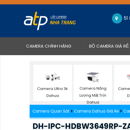
51
(CURRENT)
CAMERA CHÍNH HÃNG
BỘ CAMERA GIÁ RẺ
Camera Năng
Camera Ultra 3k
Camer
Lượng Mặt Trời
Dahua
D
Dahua
Camera Quan Sát
Camera Dahua Giá Rẻ
Ca
DH-IPC-HDBW3649RP-ZA