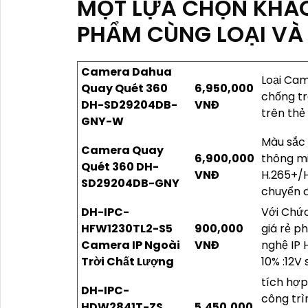
MỘT LỰA CHỌN KHÁ
PHẨM CÙNG LOẠI VÀ
Camera Dahua
Loại Ca
Quay Quét 360
6,950,000
chống tr
DH-SD29204DB-
VNĐ
trên thẻ
GNY-W
Màu sắc 
Camera Quay
6,900,000
thông mi
Quét 360 DH-
VNĐ
H.265+/H
SD29204DB-GNY
chuyển 
DH-IPC-
Với Chức
HFW1230TL2-S5
900,000
giá rẻ p
Camera IP Ngoài
VNĐ
nghệ IP 
Trời Chất Lượng
10% :12V 
tích hợ
DH-IPC-
công trì
HDW2841T-ZS
5,450,000