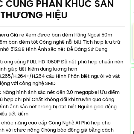
C CÙNG PHÂN KHÚC SẢN
 THƯƠNG HIỆU
mera Giá re Xem được ban đêm Hồng Ngoại 50m
ộm ban đêm tốt Công nghệ nỗi bật Tich hợp lưu trữ
 nhớ 512GB Hình Ảnh sắc nét Dễ Dàng Sử Dụng
trong sáng FULL HD 1080P Độ nét phù hợp chuẩn nén
nh giúp tiết kiệm dung lượng hơn
.265/H.264+/H.264 cấu Hình Phân biệt người và vật
động với công nghệ SMD
 Năng hình ảnh sắc nét đến 2.0 megapixel Ưu điểm
hù hợp chi phí Chất không đổi khi truyền qua công
Hình ảnh sắc nét trang bị đặt biệt Nguồn giao động
siệu tiết kiệm
p chức năng cao cấp Công Nghệ AI Phù hợp cho
nh với chức năng Chống báo động giả bằng cách