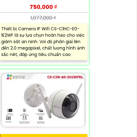
750,000 ₫
1,077,000 ₫
Thiết bị Camera IP Wifi CS-C1HC-E0-
1E2WF là sự lựa chọn hoàn hảo cho việc
giám sát an ninh. Với độ phân giải lên
đến 2.0 megapixel, chất lượng hình ảnh
sắc nét, đáp ứng tiêu chuẩn cao