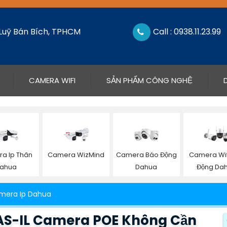
 Luỹ Bán Bích, TPHCM
Call : 0938.11.23.99
CAMERA WIFI
SẢN PHẨM CÔNG NGHỆ
a Ip Thân
Camera WizMind
Camera Báo Động
Camera Wif
ahua
Dahua
Động Da
mera Ip Dahua
S-IL Camera POE Không Cần