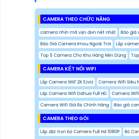
CAMERA THEO CHỨC NĂNG
camera nhìn mã vận đơn nét nhất
Báo giá 
Báo Giá Camera Imou Ngoài Trời
Lắp camer
Top 5 Camera Cho Kho Hàng Nên Dùng
Top
CAMERA KẾT NỐI WIFI
Lắp Camera Wiif 2K Ezviz
Camera Wifi Siêu 
Lắp Camera Wifi Dahua Full HD
Camera Wifi
Camera Wifi Giá Rẻ Chính Hãng
Báo giá cam
CAMERA THEO GÓI
Lắp đặt trọn bộ Camera Full Hd 1080P
Bộ Ca