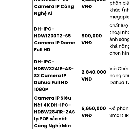
phân biệ
Camera IP Công
VNĐ
khác (như
Nghệ Ai
megapixe
chất lượ
DH-IPC-
thoại nh
HDW1230T2-S5
900,000
ảnh sán
Camera IP Dome
VNĐ
khả năng
Full HD
chọn hì
DH-IPC-
HDBW3241E-AS-
Với Chứ
2,840,000
S2 Camera IP
năng chu
VNĐ
Dahua Full HD
Dahua T
1080P
Camera IP Siêu
Nét 4K DH-IPC-
5,650,000
Độ phân 
HDBW2841R-ZAS
VNĐ
Smart IR
Ip POE sắc nét
Công Nghệ Mới