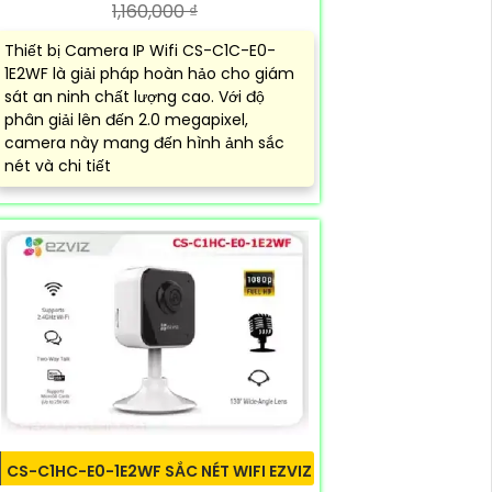
1,160,000 ₫
Thiết bị Camera IP Wifi CS-C1C-E0-
1E2WF là giải pháp hoàn hảo cho giám
sát an ninh chất lượng cao. Với độ
phân giải lên đến 2.0 megapixel,
camera này mang đến hình ảnh sắc
nét và chi tiết
CS-C1HC-E0-1E2WF SẮC NÉT WIFI EZVIZ