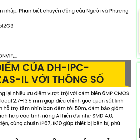
m nhập, Phân biệt chuyển động của Người và Phương
 512GB
VIF,...
IỂM CỦA DH-IPC-
AS-IL VỚI THÔNG SỐ
ại nhiều ưu điểm vượt trội với cảm biến 6MP CMOS
ifocal 2.7–13.5 mm giúp điều chỉnh góc quan sát linh
nh hỗ trợ tầm nhìn ban đêm tới 50m, đảm bảo giám
 Tích hợp các tính năng AI hiện đại như SMD 4.0,
ện, cùng chuẩn IP67, IK10 giúp thiết bị bền bỉ, phù