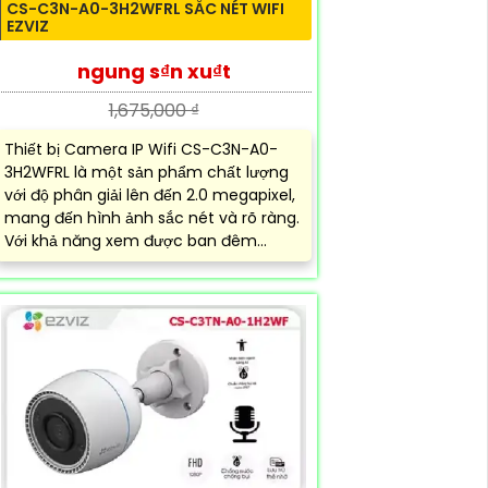
CS-C3N-A0-3H2WFRL SẮC NÉT WIFI
EZVIZ
ngung s₫n xu₫t
1,675,000 ₫
Thiết bị Camera IP Wifi CS-C3N-A0-
3H2WFRL là một sản phẩm chất lượng
với độ phân giải lên đến 2.0 megapixel,
mang đến hình ảnh sắc nét và rõ ràng.
Với khả năng xem được ban đêm...