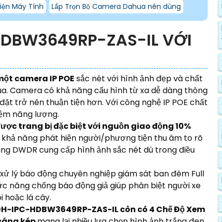
Kiện Máy Tính
Lắp Trọn Bộ Camera Dahua nên dùng
HDBW3649RP-ZAS-IL VỚI
ột camera IP POE
sắc nét với hình ảnh đẹp và chất
hua. Camera có khả năng cấu hình từ xa dễ dàng thông
 đặt trở nên thuận tiện hơn. Với công nghệ IP POE chất
kiệm năng lượng.
 trang bị đặc biệt với nguồn giao động 10%
khả năng phát hiện người/phương tiện thu âm to rõ
áng DWDR cung cấp hình ảnh sắc nét dù trong điều
xử lý báo động chuyên nghiệp giám sát ban đêm Full
c năng chống báo động giả giúp phân biệt người xe
i hoặc lá cây.
H-IPC-HDBW3649RP-ZAS-IL còn có 4 Chế Độ Xem
 sáng kép
mang lại nhiều lựa chọn hình ảnh trắng đen