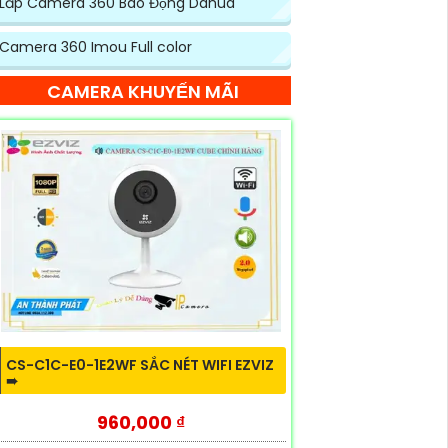
Lăp Camera 360 Báo Động Dahua
Camera 360 Imou Full color
CAMERA KHUYẾN MÃI
CS-C1C-E0-1E2WF SẮC NÉT WIFI EZVIZ
➠
960,000 ₫