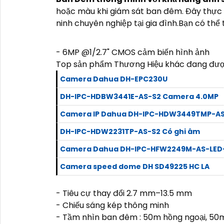
hoặc màu khi giám sát ban đêm. Đây thực s
ninh chuyên nghiệp tại gia đình.Bạn có th
- 6MP @1/2.7" CMOS cảm biến hình ảnh
Top sản phẩm Thương Hiệu khác đang đượ
Camera Dahua DH-EPC230U
DH-IPC-HDBW3441E-AS-S2 Camera 4.0MP
Camera IP Dahua DH-IPC-HDW3449TMP-AS
DH-IPC-HDW2231TP-AS-S2 Có ghi âm
Camera Dahua DH-IPC-HFW2249M-AS-LED
Camera speed dome DH SD49225 HC LA
- Tiêu cự thay đổi 2.7 mm–13.5 mm
- Chiếu sáng kép thông minh
- Tầm nhìn ban đêm : 50m hồng ngoại, 50