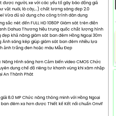
t được người, xe với các yếu tố gây báo động giả
 vật nuôi, lá cây,...) chất lượng sáng đẹp 2.0
l Vừa đủ sử dụng cho công trình dân dụng
ng sắc nét đến FULL HD 1080P Giám sát trên điện
anh Dahua Thương hiệu trung quốc chắt lượng hình
g đẹp khả năng giám sát ban đêm Hồng Ngoại 30m
 Ánh sáng kép giúp giám sát ban đêm nhiều lựa
nh ảnh trắng đen hoặc màu Mẫu Đẹp
c Năng Hình sáng hơn Cảm biến video CMOS Chức
yên dụng chế độ riêng tư khanh vùng khi xâm nhập
ại An Thành Phát
giải 8.0 MP Chức năng thông minh với Hồng Ngoại
 ban đêm xa hơn được Thiết kế Kết nối chuẩn Onvif