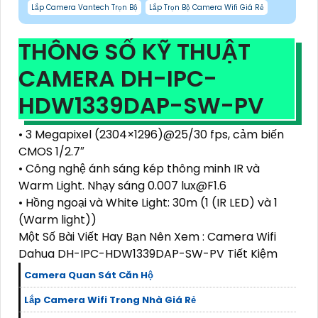
Lắp Camera Vantech Trọn Bộ
Lắp Trọn Bộ Camera Wifi Giá Rẻ
THÔNG SỐ KỸ THUẬT
CAMERA DH-IPC-
HDW1339DAP-SW-PV
• 3 Megapixel (2304×1296)@25/30 fps, cảm biến
CMOS 1/2.7″
• Công nghệ ánh sáng kép thông minh IR và
Warm Light. Nhạy sáng 0.007 lux@F1.6
• Hồng ngoại và White Light: 30m (1 (IR LED) và 1
(Warm light))
Một Số Bài Viết Hay Bạn Nên Xem : Camera Wifi
Dahua DH-IPC-HDW1339DAP-SW-PV Tiết Kiệm
Camera Quan Sát Căn Hộ
Lắp Camera Wifi Trong Nhà Giá Rẻ