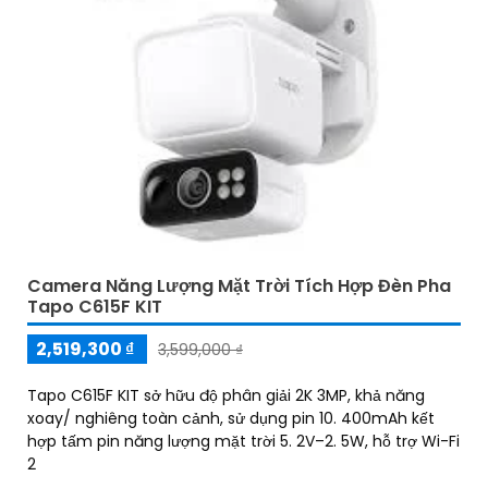
Camera Năng Lượng Mặt Trời Tích Hợp Đèn Pha
Tapo C615F KIT
2,519,300 ₫
3,599,000 ₫
Tapo C615F KIT sở hữu độ phân giải 2K 3MP, khả năng
xoay/ nghiêng toàn cảnh, sử dụng pin 10. 400mAh kết
hợp tấm pin năng lượng mặt trời 5. 2V–2. 5W, hỗ trợ Wi-Fi
2