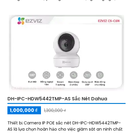
Wifi tiên tiến, bộ camera này mang lại khả năng kết nối
tập trung dễ dàng thông qua mạng Wifi, giúp quản lý và
giám sát từ xa một cách thuận tiện
DH-IPC-HDW5442TMP-AS Sắc Nét Dahua
1,000,000 ₫
1,300,000 ₫
Thiết bị Camera IP POE sắc nét DH-IPC-HDW5442TMP-
AS là lựa chọn hoàn hảo cho việc giám sát an ninh chất