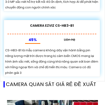
3.0 MP sắc nét hỗ trợ kết nối 4G ổn định, tích hợp AI để phát hiện
chuyển động con người chính xác
CAMERA EZVIZ CS-HB3-B1
45%
Liên Hệ
CS-HB3-B1 là mẫu camera không dây vận hành bằng pin
năng lượng mặt trời được trang bị cảm biến CMOS mang lại
hình ảnh sắc nét, sống động cùng khả năng quan sát ban đêm
với hồng ngoại 15m và chế độ hiển thị màu. Camera có độ
phân giải 3
CAMERA QUAN SÁT GIÁ RẺ ĐỀ XUẤT