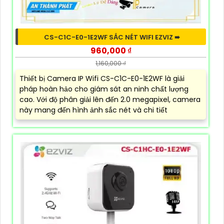
CS-C1C-E0-1E2WF SẮC NÉT WIFI EZVIZ ➠
960,000 ₫
1,160,000 ₫
Thiết bị Camera IP Wifi CS-C1C-E0-1E2WF là giải
pháp hoàn hảo cho giám sát an ninh chất lượng
cao. Với độ phân giải lên đến 2.0 megapixel, camera
này mang đến hình ảnh sắc nét và chi tiết