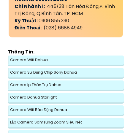
Chi Nhánh 1:
445/38 Tân Hòa Đông,P. Bình
Trị Đông, Q.Bình Tân, TP. HCM
Kỹ Thuật:
0906.855.330
Điện Thoại:
(028) 6688.4949
Thông Tin:
Camera Wifi Dahua
Camera Sử Dụng Chip Sony Dahua
Camera Ip Thân Trụ Dahua
Camera Dahua Starlight
Camera Wifi Báo Động Dahua
Lắp Camera Samsung Zoom Siêu Nét