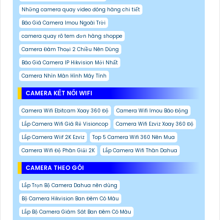
Những camera quay video đóng hàng chi tiết
Báo Giá Camera Imou Ngoài Trời
camera quay rõ tem đơn hàng shoppe
Camera Đàm Thoại 2 Chiều Nên Dùng
Báo Giá Camera IP Hikvision Mới Nhất
Camera Nhìn Màn Hình Máy Tính
CAMERA KẾT NỐI WIFI
Camera Wifi Ebitcam Xoay 360 Độ
Camera Wifi Imou Báo Động
Lắp Camera Wifi Giá Rẻ Visioncop
Camera Wifi Ezviz Xoay 360 Độ
Lắp Camera Wiif 2K Ezviz
Top 5 Camera Wifi 360 Nên Mua
Camera Wifi Độ Phân Giải 2K
Lắp Camera Wifi Thân Dahua
CAMERA THEO GÓI
Lắp Trọn Bộ Camera Dahua nên dùng
Bộ Camera Hikvision Ban Đêm Có Màu
Lắp Bộ Camera Giám Sát Ban Đêm Có Màu