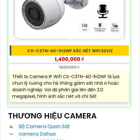
CS-C3TN-A0-1H2WF SẮC NÉT WIFI EZVIZ
1,400,000 ₫
1,500,000 ₫
Thiết bị Camera IP Wifi CS-C3TN-A0-1H2WF là lựa
chọn lý tưởng cho hệ thống giám sát nhà ở hoặc
doanh nghiệp. Với độ phân giải lên đến 2.0
megapixel, hình ảnh sắc nét và chi tiết
THƯƠNG HIỆU CAMERA
Bộ Camera Quan Sát
camera Dahua