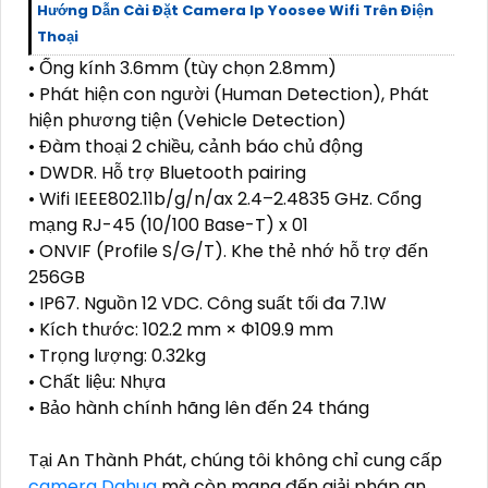
Hướng Dẫn Cài Đặt Camera Ip Yoosee Wifi Trên Điện
Thoại
• Ống kính 3.6mm (tùy chọn 2.8mm)
• Phát hiện con người (Human Detection), Phát
hiện phương tiện (Vehicle Detection)
• Đàm thoại 2 chiều, cảnh báo chủ động
• DWDR. Hỗ trợ Bluetooth pairing
• Wifi IEEE802.11b/g/n/ax 2.4–2.4835 GHz. Cổng
mạng RJ-45 (10/100 Base-T) x 01
• ONVIF (Profile S/G/T). Khe thẻ nhớ hỗ trợ đến
256GB
• IP67. Nguồn 12 VDC. Công suất tối đa 7.1W
• Kích thước: 102.2 mm × Φ109.9 mm
• Trọng lượng: 0.32kg
• Chất liệu: Nhựa
• Bảo hành chính hãng lên đến 24 tháng
Tại An Thành Phát, chúng tôi không chỉ cung cấp
camera Dahua
mà còn mang đến giải pháp an