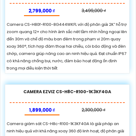
2,799,000 ₫
3,499,000 ₫
Camera CS-H80f-R100-8G444WKFL với độ phân giải 2K⁺ hỗ trợ
zoom quang 12× cho hình ảnh sắc nét tầm nhìn hồng ngoại lên
đến 30m và chế độ màu ban đêm trong phạm vi 20m quay
xoay 360°, tích hợp đàm thoại hai chiều, còi báo động và đèn
chớp, camera giúp nâng cao an ninh hiệu quả. Đạt chuẩn IP67
có khả năng chống bụi, nước, đảm bảo hoạt động ổn định
trong mọi điều kiện thời tiết
CAMERA EZVIZ CS-H8C-R100-1K3KF4GA
1,899,000 ₫
2,300,000 ₫
Camera giám sát CS-H8c-R100-1K3KF4GA là giải pháp an
ninh hiệu quả với khả năng xoay 360 độ linh hoạt, độ phân giải