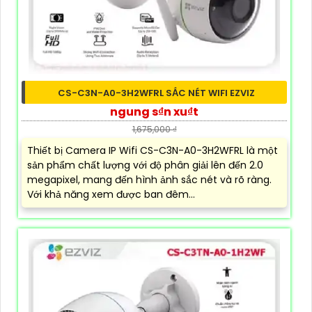
CS-C3N-A0-3H2WFRL SẮC NÉT WIFI EZVIZ
ngung s₫n xu₫t
1,675,000 ₫
Thiết bị Camera IP Wifi CS-C3N-A0-3H2WFRL là một
sản phẩm chất lượng với độ phân giải lên đến 2.0
megapixel, mang đến hình ảnh sắc nét và rõ ràng.
Với khả năng xem được ban đêm...