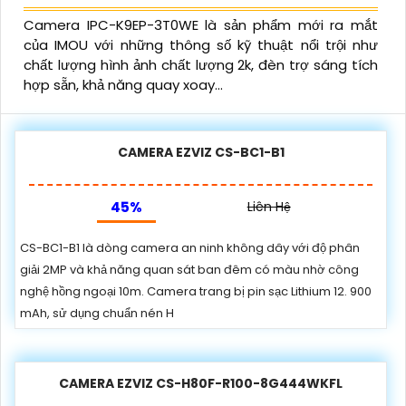
Camera IPC-K9EP-3T0WE là sản phẩm mới ra mắt
của IMOU với những thông số kỹ thuật nổi trội như
chất lượng hình ảnh chất lượng 2k, đèn trợ sáng tích
hợp sẵn, khả năng quay xoay...
CAMERA EZVIZ CS-BC1-B1
45%
Liên Hệ
CS-BC1-B1 là dòng camera an ninh không dây với độ phân
giải 2MP và khả năng quan sát ban đêm có màu nhờ công
nghệ hồng ngoại 10m. Camera trang bị pin sạc Lithium 12. 900
mAh, sử dụng chuẩn nén H
CAMERA EZVIZ CS-H80F-R100-8G444WKFL