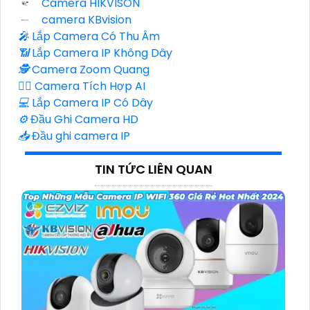
Camera HIKVISON
camera KBvision
️🎤️
Lắp Camera Có Thu Âm
📶
Lắp Camera IP Không Dây
🕵️
Camera Zoom Quang
🧛‍♀️
Camera Tích Hợp AI
💻
Lắp Camera IP Có Dây
⚙️
Đầu Ghi Camera HD
📥
Đầu ghi camera IP
TIN TỨC LIÊN QUAN