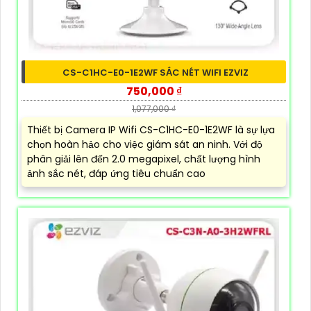
CS-C1HC-E0-1E2WF SẮC NÉT WIFI EZVIZ
750,000 ₫
1,077,000 ₫
Thiết bị Camera IP Wifi CS-C1HC-E0-1E2WF là sự lựa
chọn hoàn hảo cho việc giám sát an ninh. Với độ
phân giải lên đến 2.0 megapixel, chất lượng hình
ảnh sắc nét, đáp ứng tiêu chuẩn cao