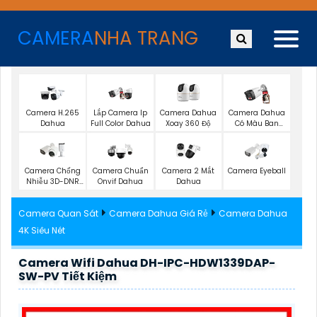
CAMERA
NHA TRANG
Camera H.265
Lắp Camera Ip
Camera Dahua
Camera Dahua
Dahua
Full Color Dahua
Xoay 360 Độ
Có Màu Ban
Đêm
Camera Chống
Camera Chuẩn
Camera 2 Mắt
Camera Eyeball
Nhiễu 3D-DNR
Onvif Dahua
Dahua
Dahua
Camera Quan Sát
Camera Dahua Giá Rẻ
Camera Dahua
4K Siêu Nét
Camera Wifi Dahua DH-IPC-HDW1339DAP-
SW-PV Tiết Kiệm