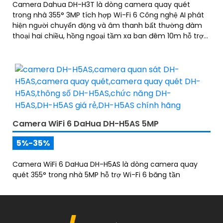
Camera Dahua DH-H3T là dòng camera quay quét
trong nhà 355° 3MP tích hợp Wi-Fi 6 Công nghệ AI phát
hiện người chuyển động và âm thanh bất thường đàm
thoại hai chiều, hồng ngoại tầm xa ban đêm 10m hỗ trợ
thẻ nhớ MicroSD 256GB ONVIF và điều khiển từ xa qua
ứng dụng DMSS
Camera WiFi 6 DaHua DH-H5AS 5MP
5%-35%
Camera WiFi 6 DaHua DH-H5AS là dòng camera quay
quét 355° trong nhà 5MP hỗ trợ Wi-Fi 6 băng tần