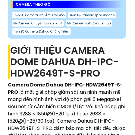
CAMERA THEO GÓI
Trọn Bộ Camera Ghi Âm Kbvision
Trọn Bộ Camera Ip Visioncop
Bộ Camera Chuyên Dụng giá rẻ
Bộ Camera Full Color Dahua
Trọn Bộ Camera Dahua Chống Trộm
GIỚI THIỆU CAMERA
DOME DAHUA DH-IPC-
HDW2649T-S-PRO
Camera Dome Dahua DH-IPC-HDW2649T-S-
PRO
là một giải pháp giám sát an ninh mạnh mẽ,
mang đến hình ảnh với độ phân giải 6 Megapixel
siêu nét từ cảm biến CMOS 1/1.8”. Với khả năng ghi
hình 3288 × 1850@(1–20 fps) hoặc 2688 ×
1520@(1–25/30 fps), Camera Dahua DH-IPC-
HDW2649T-S-PRO đảm bảo mọi chi tiết đều được