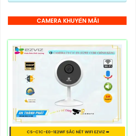
CAMERA KHUYẾN MÃI
CS-C1C-E0-1E2WF SẮC NÉT WIFI EZVIZ ➠