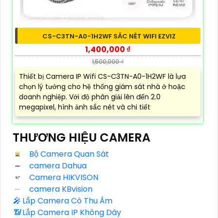
CS-C3TN-A0-1H2WF SẮC NÉT WIFI EZVIZ
1,400,000 ₫
1,500,000 ₫
Thiết bị Camera IP Wifi CS-C3TN-A0-1H2WF là lựa
chọn lý tưởng cho hệ thống giám sát nhà ở hoặc
doanh nghiệp. Với độ phân giải lên đến 2.0
megapixel, hình ảnh sắc nét và chi tiết
THƯƠNG HIỆU CAMERA
Bộ Camera Quan Sát
camera Dahua
Camera HIKVISON
camera KBvision
️🎤️
Lắp Camera Có Thu Âm
📶
Lắp Camera IP Không Dây