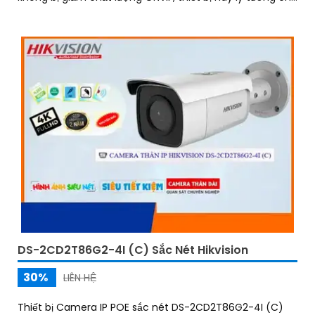
kho hàng, nhà xưởng
DS-2CD2T86G2-4I (C) Sắc Nét Hikvision
30%
LIÊN HỆ
Thiết bị Camera IP POE sắc nét DS-2CD2T86G2-4I (C)