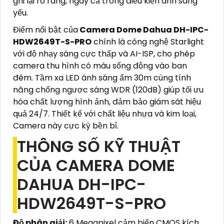
ghi lại rõ ràng, ngay cả trong điều kiện ánh sáng
yếu.
Điểm nổi bật của
Camera Dome Dahua DH-IPC-
HDW2649T-S-PRO
chính là công nghệ Starlight
với độ nhạy sáng cực thấp và AI-ISP, cho phép
camera thu hình có màu sống động vào ban
đêm. Tầm xa LED ánh sáng ấm 30m cùng tính
năng chống ngược sáng WDR (120dB) giúp tối ưu
hóa chất lượng hình ảnh, đảm bảo giám sát hiệu
quả 24/7. Thiết kế với chất liệu nhựa và kim loại,
Camera này cực kỳ bền bỉ.
THÔNG SỐ KỸ THUẬT
CỦA CAMERA DOME
DAHUA DH-IPC-
HDW2649T-S-PRO
Độ phân giải:
6 Megapixel cảm biến CMOS kích