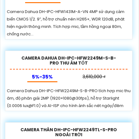
Camera Dahua DH-IPC-HFW1431M-A-VN 4MP sử dụng cảm
biến CMOS 1/2. 9”, hỗ trợ chuẩn nén H265+, WDR 120dB, phát
hiện người thông minh. Tích hợp mic, tầm hồng ngoại 80m,
chống nước...
CAMERA DAHUA DH-IPC-HFW2249M-S-B-
PRO THU ÂM TỐT
5%-35%
3,610,000 ₫
Camera Dahua DH-IPC-HFW2249M-S-B-PRO tích hợp mic thu
âm, độ phân giải 2MP (1920×1080@30fps), hỗ trợ Starlight
(0.0006 lux@F1.0) và AI-ISP cho hình ảnh sắc nét ngày/đêm
CAMERA THÂN DH-IPC-HFW2249TL-S-PRO
NGOÀI TRỜI