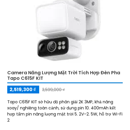
Camera Năng Lượng Mặt Trời Tích Hợp Đèn Pha
Tapo C615F KIT
2,519,300 ₫
3,599,000 ₫
Tapo C615F KIT sở hữu độ phân giải 2K 3MP, khả năng
xoay/ nghiêng toàn cảnh, sử dụng pin 10. 400mAh kết
hợp tấm pin năng lượng mặt trời 5. 2V–2. 5W, hỗ trợ Wi-Fi
2