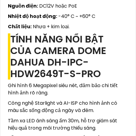
Nguồn điện:
DC12V hoặc PoE
Nhiệt độ hoạt động:
-40° C ~ +60° C
Chất liệu:
Nhựa + kim loại.
TÍNH NĂNG NỔI BẬT
CỦA CAMERA DOME
DAHUA DH-IPC-
HDW2649T-S-PRO
Ghi hình 6 Megapixel siêu nét, đảm bảo chi tiết
hình ảnh rõ ràng.
Công nghệ Starlight và AI-ISP cho hình ảnh có
màu sắc sống động cả ngày và đêm.
Tầm xa LED ánh sáng ấm 30m, hỗ trợ giám sát
hiệu quả trong môi trường thiếu sáng.