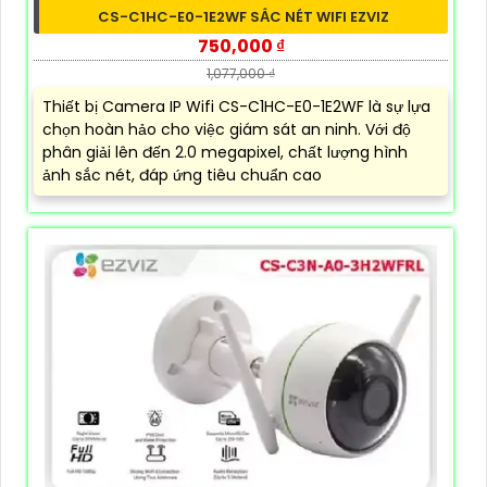
CS-C1HC-E0-1E2WF SẮC NÉT WIFI EZVIZ
750,000 ₫
1,077,000 ₫
Thiết bị Camera IP Wifi CS-C1HC-E0-1E2WF là sự lựa
chọn hoàn hảo cho việc giám sát an ninh. Với độ
phân giải lên đến 2.0 megapixel, chất lượng hình
ảnh sắc nét, đáp ứng tiêu chuẩn cao