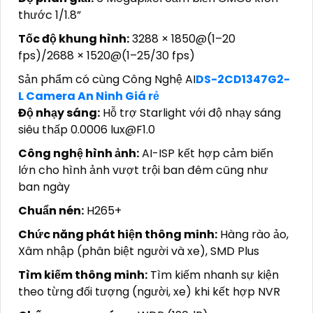
thước 1/1.8”
Tốc độ khung hình:
3288 × 1850@(1–20
fps)/2688 × 1520@(1–25/30 fps)
Sản phẩm có cùng Công Nghệ AI
DS-2CD1347G2-
L Camera An Ninh Giá rẻ
Độ nhạy sáng:
Hỗ trợ Starlight với độ nhạy sáng
siêu thấp 0.0006 lux@F1.0
Công nghệ hình ảnh:
AI-ISP kết hợp cảm biến
lớn cho hình ảnh vượt trội ban đêm cũng như
ban ngày
Chuẩn nén:
H265+
Chức năng phát hiện thông minh:
Hàng rào ảo,
Xâm nhập (phân biệt người và xe), SMD Plus
Tìm kiếm thông minh:
Tìm kiếm nhanh sự kiện
theo từng đối tượng (người, xe) khi kết hợp NVR