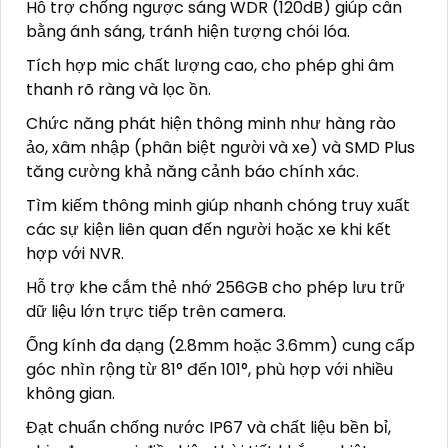
Hỗ trợ chống ngược sáng WDR (120dB) giúp cân
bằng ánh sáng, tránh hiện tượng chói lóa.
Tích hợp mic chất lượng cao, cho phép ghi âm
thanh rõ ràng và lọc ồn.
Chức năng phát hiện thông minh như hàng rào
ảo, xâm nhập (phân biệt người và xe) và SMD Plus
tăng cường khả năng cảnh báo chính xác.
Tìm kiếm thông minh giúp nhanh chóng truy xuất
các sự kiện liên quan đến người hoặc xe khi kết
hợp với NVR.
Hỗ trợ khe cắm thẻ nhớ 256GB cho phép lưu trữ
dữ liệu lớn trực tiếp trên camera.
Ống kính đa dạng (2.8mm hoặc 3.6mm) cung cấp
góc nhìn rộng từ 81° đến 101°, phù hợp với nhiều
không gian.
Đạt chuẩn chống nước IP67 và chất liệu bền bỉ,