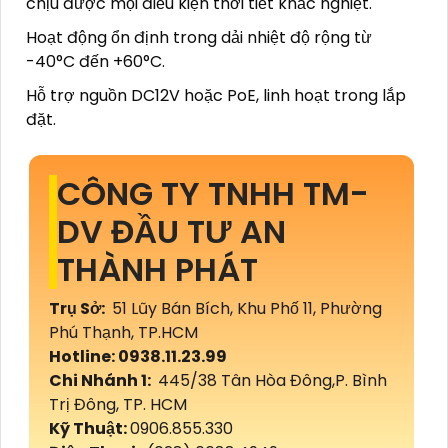
chịu được mọi điều kiện thời tiết khắc nghiệt.
Hoạt động ổn định trong dải nhiệt độ rộng từ
-40°C đến +60°C.
Hỗ trợ nguồn DC12V hoặc PoE, linh hoạt trong lắp
đặt.
CÔNG TY TNHH TM-
DV ĐẦU TƯ AN
THÀNH PHÁT
Trụ Sở:
51 Lũy Bán Bích, Khu Phố 11, Phường
Phú Thạnh, TP.HCM
Hotline: 0938.11.23.99
Chi Nhánh 1:
445/38 Tân Hòa Đông,P. Bình
Trị Đông, TP. HCM
Kỹ Thuật:
0906.855.330