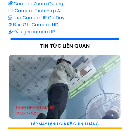
🕵️
Camera Zoom Quang
🧛‍♀️
Camera Tích Hợp AI
💻
Lắp Camera IP Có Dây
⚙️
Đầu Ghi Camera HD
📥
Đầu ghi camera IP
TIN TỨC LIÊN QUAN
LẮP MÁY LẠNH GIÁ RẺ CHÍNH HÃNG