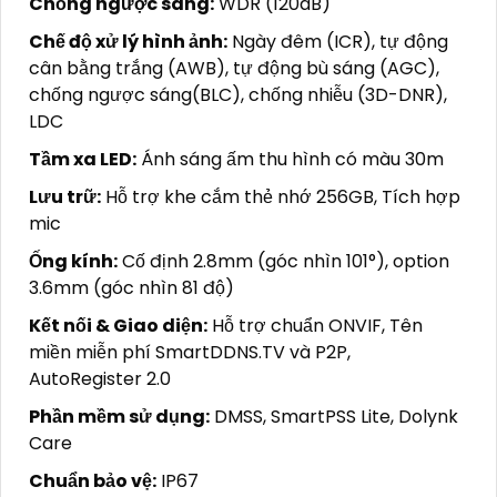
Chống ngược sáng:
WDR (120dB)
Chế độ xử lý hình ảnh:
Ngày đêm (ICR), tự động
cân bằng trắng (AWB), tự động bù sáng (AGC),
chống ngược sáng(BLC), chống nhiễu (3D-DNR),
LDC
Tầm xa LED:
Ánh sáng ấm thu hình có màu 30m
Lưu trữ:
Hỗ trợ khe cắm thẻ nhớ 256GB, Tích hợp
mic
Ống kính:
Cố định 2.8mm (góc nhìn 101°), option
3.6mm (góc nhìn 81 độ)
Kết nối & Giao diện:
Hỗ trợ chuẩn ONVIF, Tên
miền miễn phí SmartDDNS.TV và P2P,
AutoRegister 2.0
Phần mềm sử dụng:
DMSS, SmartPSS Lite, Dolynk
Care
Chuẩn bảo vệ:
IP67