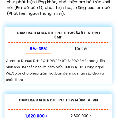
như: phát hiện tiếng khóc, phát hiện em bé trèo khỏi
nôi (Em bé bỏ đi), phát hiện hoạt động của em bé
(Phát hiện người thông minh).
CAMERA DAHUA DH-IPC-HDW2849T-S-PRO
8MP
5%-35%
liên hệ
Camera Dahua DH-IPC-HDW2849T-S-PRO 8MP mang đến
hình ảnh 8MP sắc nét với cảm biến CMOS 1/1. 8”. Công nghệ
WizColor cho phép giám sát ban đêm có màu sắc đẹp và
chân thực
CAMERA DAHUA DH-IPC-HFW1431M-A-VN
1,820,000 ₫
2,600,000 ₫