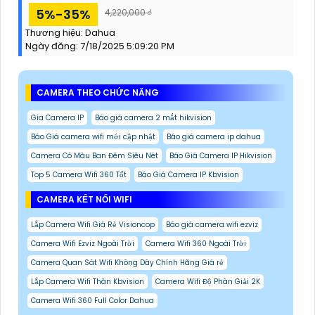
5%-35%
4,220,000 ₫
Thương hiệu:
Dahua
Ngày đăng:
7/18/2025 5:09:20 PM
CAMERA THEO CHỨC NĂNG
Gía Camera IP
Báo giá camera 2 mắt hikvision
Báo Giá camera wifi mới cập nhật
Báo giá camera ip dahua
Camera Có Màu Ban Đêm Siêu Nét
Báo Giá Camera IP Hikvision
Top 5 Camera Wifi 360 Tốt
Báo Giá Camera IP Kbvision
CAMERA KẾT NỐI WIFI
Lắp Camera Wifi Giá Rẻ Visioncop
Báo giá camera wifi ezviz
Camera Wifi Ezviz Ngoài Trời
Camera Wifi 360 Ngoài Trời
Camera Quan Sát Wifi Không Dây Chính Hãng Giá rẻ
Lắp Camera Wifi Thân Kbvision
Camera Wifi Độ Phân Giải 2K
Camera Wifi 360 Full Color Dahua