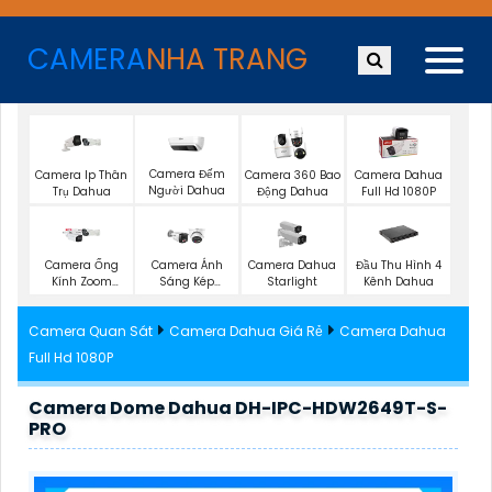
CAMERA
NHA TRANG
Camera Đếm
Camera Ip Thân
Camera 360 Bao
Camera Dahua
Người Dahua
Trụ Dahua
Động Dahua
Full Hd 1080P
Camera Ống
Camera Ánh
Camera Dahua
Đầu Thu Hình 4
Kính Zoom
Sáng Kép
Starlight
Kênh Dahua
Dahua
Dahua
Camera Quan Sát
Camera Dahua Giá Rẻ
Camera Dahua
Full Hd 1080P
Camera Dome Dahua DH-IPC-HDW2649T-S-
PRO