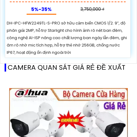
5%-35%
3,750,000 ₫
DH-IPC-HFW2249TL-S-PRO sở hữu cảm biến CMOS 1/2. 9”, độ
phân giải 2MP, hỗ trợ Starlight cho hình ảnh rõ nét ban đêm,
công nghệ AI-ISP nâng cao chất lượng ban ngày lẫn đêm, ghi
âm rõ nhờ mic tích hợp, hỗ trợ thẻ nhớ 256GB, chống nước
IP67, hoạt động ổn định ngoài trời
CAMERA QUAN SÁT GIÁ RẺ ĐỀ XUẤT