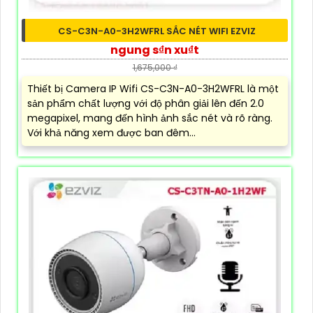
CS-C3N-A0-3H2WFRL SẮC NÉT WIFI EZVIZ
ngung s₫n xu₫t
1,675,000 ₫
Thiết bị Camera IP Wifi CS-C3N-A0-3H2WFRL là một
sản phẩm chất lượng với độ phân giải lên đến 2.0
megapixel, mang đến hình ảnh sắc nét và rõ ràng.
Với khả năng xem được ban đêm...