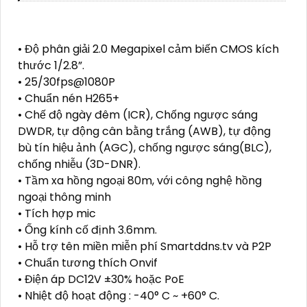
• Độ phân giải 2.0 Megapixel cảm biến CMOS kích
thước 1/2.8”.
• 25/30fps@1080P
• Chuẩn nén H265+
• Chế độ ngày đêm (ICR), Chống ngược sáng
DWDR, tự động cân bằng trắng (AWB), tự động
bù tín hiệu ảnh (AGC), chống ngược sáng(BLC),
chống nhiễu (3D-DNR).
• Tầm xa hồng ngoại 80m, với công nghệ hồng
ngoại thông minh
• Tích hợp mic
• Ống kính cố định 3.6mm.
• Hỗ trợ tên miền miễn phí Smartddns.tv và P2P
• Chuẩn tương thích Onvif
• Điện áp DC12V ±30% hoặc PoE
• Nhiệt độ hoạt động : -40° C ~ +60° C.