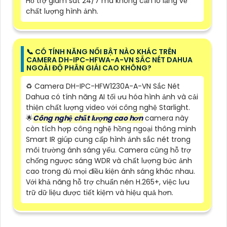
Hổ trợ giám sát 24/7 mà không cần lo lắng về
chất lượng hình ảnh.
📞 CÓ TÍNH NĂNG NỔI BẬT NÀO KHÁC TRÊN
CAMERA DH-IPC-HFWA-A-VN SẮC NÉT DAHUA
NGOÀI ĐỘ PHÂN GIẢI CAO KHÔNG?
♻️ Camera DH-IPC-HFW1230A-A-VN Sắc Nét
Dahua có tính năng AI tối ưu hóa hình ảnh và cải
thiện chất lượng video với công nghệ Starlight.
🌟
Công nghệ chất lượng cao hơn
camera này
còn tích hợp công nghệ hồng ngoại thông minh
Smart IR giúp cung cấp hình ảnh sắc nét trong
môi trường ánh sáng yếu. Camera cũng hỗ trợ
chống ngược sáng WDR và chất lượng bức ảnh
cao trong đủ mọi điều kiện ánh sáng khác nhau.
Với khả năng hỗ trợ chuẩn nén H.265+, việc lưu
trữ dữ liệu được tiết kiệm và hiệu quả hơn.