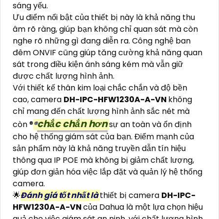
sáng yếu.
Ưu điểm nổi bật của thiết bị này là khả năng thu
âm rõ ràng, giúp bạn không chỉ quan sát mà còn
nghe rõ những gì đang diễn ra. Công nghệ ban
đêm ONVIF cũng giúp tăng cường khả năng quan
sát trong điều kiện ánh sáng kém mà vẫn giữ
được chất lượng hình ảnh.
Với thiết kế thân kim loại chắc chắn và độ bền
cao, camera
DH-IPC-HFW1230A-A-VN
không
chỉ mang đến chất lượng hình ảnh sắc nét mà
chắc chắn hơn
còn ®️
®️
sự an toàn và ổn định
cho hệ thống giám sát của bạn. Điểm mạnh của
sản phẩm này là khả năng truyền dẫn tín hiệu
thông qua IP POE mà không bị giảm chất lượng,
giúp đơn giản hóa việc lắp đặt và quản lý hệ thống
camera.
🌟
Đánh giá tốt nhất là
thiết bị camera
DH-IPC-
HFW1230A-A-VN
của Dahua là một lựa chọn hiệu
quả cho việc giám sát an ninh, với chất lượng hình