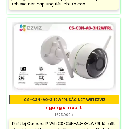
ảnh sắc nét, đáp ứng tiêu chuẩn cao
CS-C3N-A0-3H2WFRL SẮC NÉT WIFI EZVIZ
ngung s₫n xu₫t
1,675,000 ₫
Thiết bị Camera IP Wifi CS-C3N-A0-3H2WFRL là một