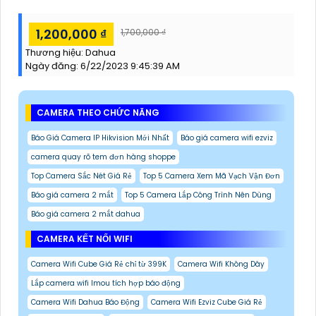
1,200,000 ₫
1,700,000 ₫
Thương hiệu:
Dahua
Ngày đăng:
6/22/2023 9:45:39 AM
CAMERA THEO CHỨC NĂNG
Báo Giá Camera IP Hikvision Mới Nhất
Báo giá camera wifi ezviz
camera quay rõ tem đơn hàng shoppe
Top Camera Sắc Nét Giá Rẻ
Top 5 Camera Xem Mã Vạch Vận Đơn
Báo giá camera 2 mắt
Top 5 Camera Lắp Công Trình Nên Dùng
Báo giá camera 2 mắt dahua
CAMERA KẾT NỐI WIFI
Camera Wifi Cube Giá Rẻ chỉ từ 399K
Camera Wifi Không Dây
Lắp camera wifi Imou tích hợp báo động
Camera Wifi Dahua Báo Động
Camera Wifi Ezviz Cube Giá Rẻ