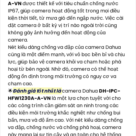
A-VN
được thiết kế với tiêu chuẩn chống nước
IP67, giúp camera hoạt động tốt trong mọi điều
kiện thời tiết, từ mưa gió đến ngập nước. Việc cài
đặt camera ở bất kỳ vị trí nào ngoài trời cũng
không gây ảnh hưởng đến hoạt động của
camera.
Nét kiểu dáng chống va đập của camera Dahua
cũng là một điểm mạnh, với vỏ bọc bền bỉ và chịu
lực, giúp bảo vệ camera khỏi va chạm hoặc phá
hoại từ bên ngoài. Nhờ đó, camera có thể hoạt
động ổn định trong môi trường có nguy cơ va
chạm cao.
🌟
Đánh giá tốt nhất là
camera Dahua
DH-IPC-
HFW1230A-A-VN
là một lựa chọn tuyệt vời cho
các công trình cần giám sát an ninh trong các
điều kiện môi trường khắc nghiệt như chống bụi
bẩn, mưa và độ ẩm cao. Với nét kiểu dáng chống
va đập, chống nước và chống phá hoại, camera
này mang lại sự tin cậy và an toàn cho hệ thống