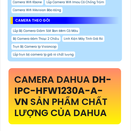
Camera Wifi Kbone
Lắp Camera Wifi Imou Có Chống Trộm
Camera Wifi Hikvision Báo Động
CAMERA THEO GÓI
Lắp Bộ Camera Giám Sát Ban Đêm Có Màu
Bộ Camera Đàm Thoại 2 Chiều
Linh Kiện Máy Tính Giá Rẻ
Trọn Bộ Camera Ip Visioncop
Lắp trọn bộ camera Ip giá rẻ chất lượng
CAMERA DAHUA
DH-
IPC-HFW1230A-A-
VN
SẢN PHẨM CHẤT
LƯỢNG CỦA DAHUA