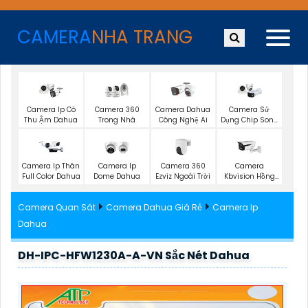
CAMERA
NHA TRANG
Camera Ip Có
Camera 360
Camera Dahua
Camera Sử
Thu Ậm Dahua
Trong Nhà
Công Nghệ Ai
Dụng Chip Sony
Dahua
Camera 360
Camera Ip Thân
Camera Ip
Camera
Ezviz Ngoài Trời
Full Color Dahua
Dome Dahua
Kbvision Hồng
Ngoại
Camera Quan Sát
Camera Dahua Giá Rẻ
Camera Ip
Dahua
DH-IPC-HFW1230A-A-VN Sắc Nét Dahua