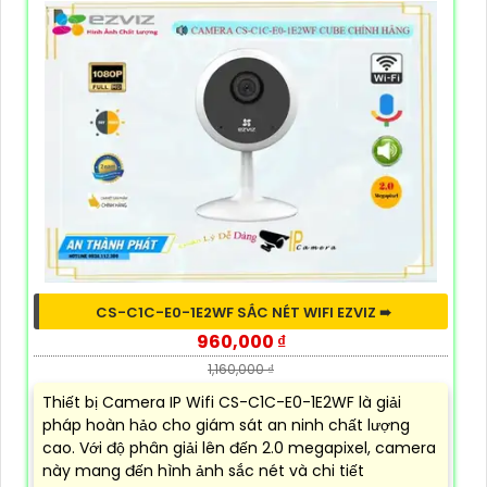
CS-C1C-E0-1E2WF SẮC NÉT WIFI EZVIZ ➠
960,000 ₫
1,160,000 ₫
Thiết bị Camera IP Wifi CS-C1C-E0-1E2WF là giải
pháp hoàn hảo cho giám sát an ninh chất lượng
cao. Với độ phân giải lên đến 2.0 megapixel, camera
này mang đến hình ảnh sắc nét và chi tiết