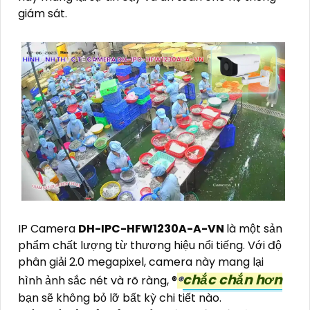
giám sát.
IP Camera
DH-IPC-HFW1230A-A-VN
là một sản
phẩm chất lượng từ thương hiệu nổi tiếng. Với độ
phân giải 2.0 megapixel, camera này mang lại
chắc chắn hơn
hình ảnh sắc nét và rõ ràng, ®️
®️
bạn sẽ không bỏ lỡ bất kỳ chi tiết nào.