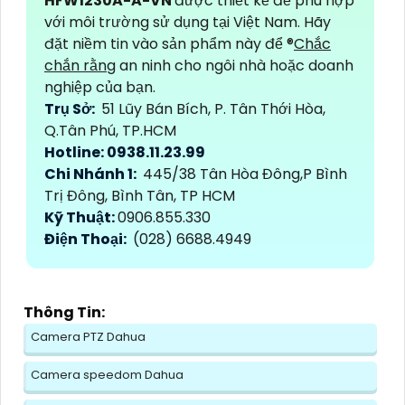
HFW1230A-A-VN
được thiết kế để phù hợp
với môi trường sử dụng tại Việt Nam. Hãy
đặt niềm tin vào sản phẩm này để ®️
Chắc
chắn rằng
an ninh cho ngôi nhà hoặc doanh
nghiệp của bạn.
Trụ Sở:
51 Lũy Bán Bích, P. Tân Thới Hòa,
Q.Tân Phú, TP.HCM
Hotline: 0938.11.23.99
Chi Nhánh 1:
445/38 Tân Hòa Đông,P Bình
Trị Đông, Bình Tân, TP HCM
Kỹ Thuật:
0906.855.330
Điện Thoại:
(028) 6688.4949
Thông Tin:
Camera PTZ Dahua
Camera speedom Dahua