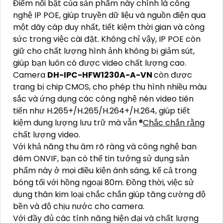
Điểm nổi bật của sản phẩm này chính là công
nghệ IP POE, giúp truyền dữ liệu và nguồn điện qua
một dây cáp duy nhất, tiết kiệm thời gian và công
sức trong việc cài đặt. Không chỉ vậy, IP POE còn
giữ cho chất lượng hình ảnh không bị giảm sút,
giúp bạn luôn có được video chất lượng cao.
Camera
DH-IPC-HFW1230A-A-VN
còn được
trang bị chip CMOS, cho phép thu hình nhiều màu
sắc và ứng dụng các công nghệ nén video tiên
tiến như H.265+/H.265/H.264+/H.264, giúp tiết
kiệm dung lượng lưu trữ mà vẫn ®️
Chắc chắn rằng
chất lượng video.
Với khả năng thu âm rõ ràng và công nghệ ban
đêm ONVIF, bạn có thể tin tưởng sử dụng sản
phẩm này ở mọi điều kiện ánh sáng, kể cả trong
bóng tối với hồng ngoại 80m. Đồng thời, việc sử
dụng thân kim loại chắc chắn giúp tăng cường độ
bền và độ chịu nước cho camera.
Với đầy đủ các tính năng hiện đại và chất lượng