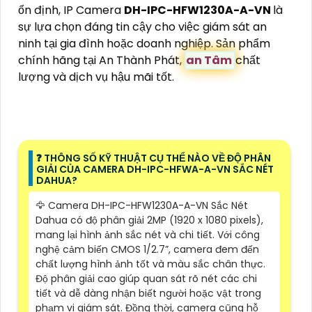
ổn định, IP Camera
DH-IPC-HFW1230A-A-VN
là
sự lựa chọn đáng tin cậy cho việc giám sát an
ninh tại gia đình hoặc doanh nghiệp. Sản phẩm
chính hãng tại An Thành Phát,
an Tâm
chất
lượng và dịch vụ hậu mãi tốt.
️❓ THÔNG SỐ KỸ THUẬT CỤ THỂ NÀO VỀ ĐỘ PHÂN
GIẢI CỦA CAMERA DH-IPC-HFWA-A-VN SẮC NÉT
DAHUA?
🦅 Camera DH-IPC-HFW1230A-A-VN Sắc Nét
Dahua có độ phân giải 2MP (1920 x 1080 pixels),
mang lại hình ảnh sắc nét và chi tiết. Với công
nghệ cảm biến CMOS 1/2.7”, camera đem đến
chất lượng hình ảnh tốt và màu sắc chân thực.
Độ phân giải cao giúp quan sát rõ nét các chi
tiết và dễ dàng nhận biết người hoặc vật trong
phạm vi giám sát. Đồng thời, camera cũng hỗ