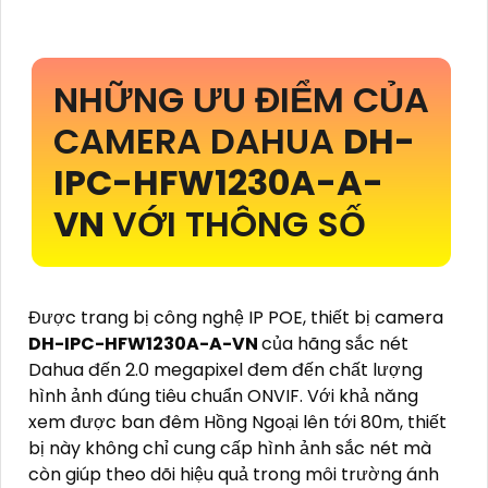
NHỮNG ƯU ĐIỂM CỦA
CAMERA DAHUA
DH-
IPC-HFW1230A-A-
VN
VỚI THÔNG SỐ
Được trang bị công nghệ IP POE, thiết bị camera
DH-IPC-HFW1230A-A-VN
của hãng sắc nét
Dahua đến 2.0 megapixel đem đến chất lượng
hình ảnh đúng tiêu chuẩn ONVIF. Với khả năng
xem được ban đêm Hồng Ngoại lên tới 80m, thiết
bị này không chỉ cung cấp hình ảnh sắc nét mà
còn giúp theo dõi hiệu quả trong môi trường ánh