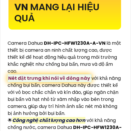
VN
MANG LẠI HIỆU
QUẢ
Camera Dahua
DH-IPC-HFW1230A-A-VN
là một
thiết bị camera an ninh chất lượng cao, được
thiết kế để hoạt động hiệu quả trong môi trường
khắc nghiệt như chống bụi bẩn, mưa và độ ẩm
cao.
Nét đặt trưng khi nói về dòng này
với khả năng
chống bụi bẩn, camera Dahua này được thiết kế
với vỏ bọc chắc chắn và kín đáo, giúp ngăn chặn
bụi bẩn và hạt nhỏ từ xâm nhập vào bên trong
camera, giúp duy trì hình ảnh sắc nét mà không
bị ảnh hưởng bởi bụi bẩn.
🌟
Công nghệ chất lượng cao hơn
với khả năng
chống nước, camera Dahua
DH-IPC-HFW1230A-