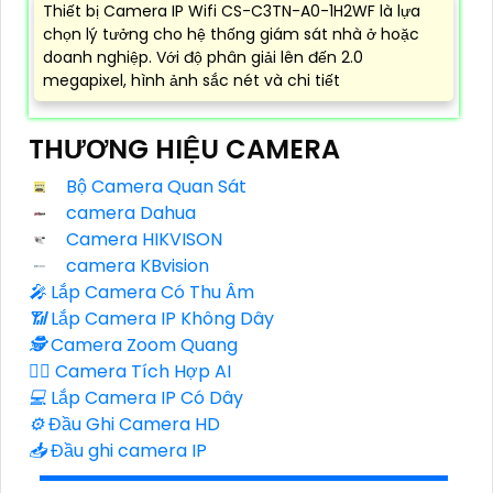
Thiết bị Camera IP Wifi CS-C3TN-A0-1H2WF là lựa
chọn lý tưởng cho hệ thống giám sát nhà ở hoặc
doanh nghiệp. Với độ phân giải lên đến 2.0
megapixel, hình ảnh sắc nét và chi tiết
THƯƠNG HIỆU CAMERA
Bộ Camera Quan Sát
camera Dahua
Camera HIKVISON
camera KBvision
️🎤️
Lắp Camera Có Thu Âm
📶
Lắp Camera IP Không Dây
🕵️
Camera Zoom Quang
🧛‍♀️
Camera Tích Hợp AI
💻
Lắp Camera IP Có Dây
⚙️
Đầu Ghi Camera HD
📥
Đầu ghi camera IP