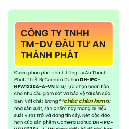
CÔNG TY TNHH
TM-DV ĐẦU TƯ AN
THÀNH PHÁT
Được phân phối chính hãng tại An Thành
Phát, Thiết Bị Camera Dahua
DH-IPC-
HFW1230A-A-VN
là sự lựa chọn hoàn hảo
cho nhu cầu giám sát và bảo vệ tài sản của
chắc chắn hơn
bạn. Với chất lượng ®️
®️
từ
nhà sản xuất, sản phẩm này mang lại hiệu
suất vượt trội và đáng tin cậy. Nét độc đáo
hơn của sản phẩm Camera Dahua
DH-IPC-