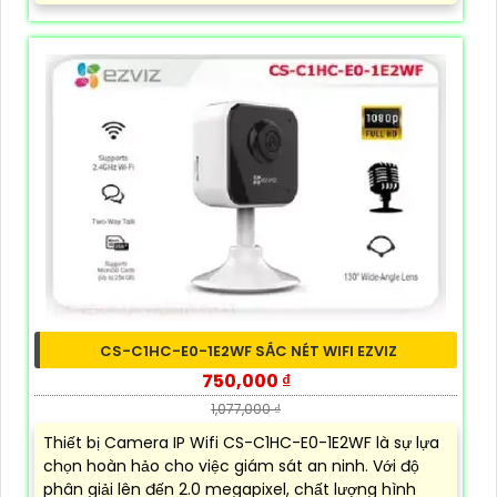
CS-C1HC-E0-1E2WF SẮC NÉT WIFI EZVIZ
750,000 ₫
1,077,000 ₫
Thiết bị Camera IP Wifi CS-C1HC-E0-1E2WF là sự lựa
chọn hoàn hảo cho việc giám sát an ninh. Với độ
phân giải lên đến 2.0 megapixel, chất lượng hình