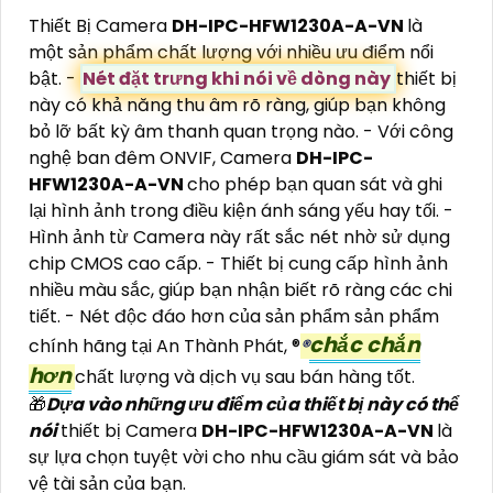
Thiết Bị Camera
DH-IPC-HFW1230A-A-VN
là
một sản phẩm chất lượng với nhiều ưu điểm nổi
bật. -
Nét đặt trưng khi nói về dòng này
thiết bị
này có khả năng thu âm rõ ràng, giúp bạn không
bỏ lỡ bất kỳ âm thanh quan trọng nào. - Với công
nghệ ban đêm ONVIF, Camera
DH-IPC-
HFW1230A-A-VN
cho phép bạn quan sát và ghi
lại hình ảnh trong điều kiện ánh sáng yếu hay tối. -
Hình ảnh từ Camera này rất sắc nét nhờ sử dụng
chip CMOS cao cấp. - Thiết bị cung cấp hình ảnh
nhiều màu sắc, giúp bạn nhận biết rõ ràng các chi
tiết. - Nét độc đáo hơn của sản phẩm sản phẩm
chắc chắn
chính hãng tại An Thành Phát, ®️
®️
hơn
chất lượng và dịch vụ sau bán hàng tốt.
🎁
Dựa vào những ưu điểm của thiết bị này có thể
nói
thiết bị Camera
DH-IPC-HFW1230A-A-VN
là
sự lựa chọn tuyệt vời cho nhu cầu giám sát và bảo
vệ tài sản của bạn.