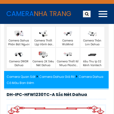
CAMERA
NHA TRANG
Camera Dahua
Camera Thiết
Camera
Camera Thân
Phân Biệt Người
Lập Vành Đai
WizMind
Lớn Dahua
Dahua
Camera DWDR
Camera 2K Siêu
Camera Thiết Kế
Đầu Thu Ip 32
Dahua
Nét Dahua
Nhựa Plastic
Kênh Vantech
Dahua
Camera Quan Sát
Camera Dahua Giá Rẻ
Camera Dahua
Có Màu Ban Đêm
DH-IPC-HFW1230TC-A Sắc Nét Dahua