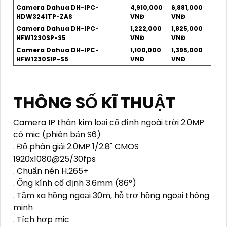
Camera Dahua DH-IPC-
4,910,000
6,881,000
HDW3241TP-ZAS
VNĐ
VNĐ
Camera Dahua DH-IPC-
1,222,000
1,825,000
HFW1230SP-S5
VNĐ
VNĐ
Camera Dahua DH-IPC-
1,100,000
1,395,000
HFW1230S1P-S5
VNĐ
VNĐ
THÔNG SỐ KĨ THUẬT
Camera IP thân kim loại cố định ngoài trời 2.0MP
có mic (phiên bản S6)
. Độ phân giải 2.0MP 1/2.8" CMOS
1920x1080@25/30fps
. Chuẩn nén H.265+
. Ống kính cố định 3.6mm (86°)
. Tầm xa hồng ngoại 30m, hỗ trợ hồng ngoại thông
minh
. Tích hợp mic