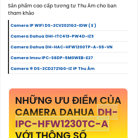
Sản phẩm cao cấp tương tự Thu Âm cho bạn
tham khảo
Camera IP WIFI DS-2CV2021G2-IDW ( E )
Camera Dahua DHI-ITC413-PW4D-IZ3
Camera Dahua DH-HAC-HFW1200TP-A-S5-VN
Camera Imou IPC-S6DP-5M0WEB-E27
Camera ✲ DS-2CD2721G0-IZ IP Thu Âm
NHỮNG ƯU ĐIỂM CỦA
CAMERA DAHUA
DH-
IPC-HFW1230TC-A
VỚI THÔNG SỐ