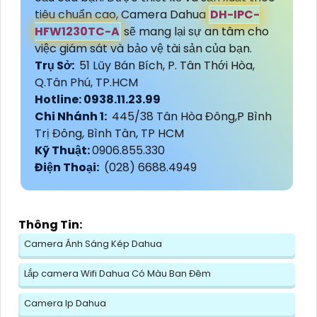
tiêu chuẩn cao, Camera Dahua
DH-IPC-
HFW1230TC-A
sẽ mang lại sự an tâm cho
việc giám sát và bảo vệ tài sản của bạn.
Trụ Sở:
51 Lũy Bán Bích, P. Tân Thới Hòa,
Q.Tân Phú, TP.HCM
Hotline: 0938.11.23.99
Chi Nhánh 1:
445/38 Tân Hòa Đông,P Bình
Trị Đông, Bình Tân, TP HCM
Kỹ Thuật:
0906.855.330
Điện Thoại:
(028) 6688.4949
Thông Tin:
Camera Ánh Sáng Kép Dahua
Lắp camera Wifi Dahua Có Màu Ban Đêm
Camera Ip Dahua