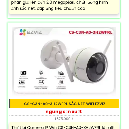
phân giải lên đến 2.0 megapixel, chất lượng hình
ảnh sắc nét, đáp ứng tiêu chuẩn cao
CS-C3N-A0-3H2WFRL SẮC NÉT WIFI EZVIZ
ngung s₫n xu₫t
1,675,000 ₫
Thiết bị Camera IP Wifi CS-C3N-A0-3H2WFRL là một