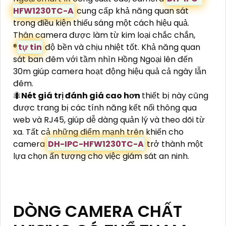
HFW1230TC-A
cung cấp khả năng quan sát
trong điều kiện thiếu sáng một cách hiệu quả.
Thân camera được làm từ kim loại chắc chắn,
®️
tự tin
độ bền và chịu nhiệt tốt. Khả năng quan
sát ban đêm với tầm nhìn Hồng Ngoại lên đến
30m giúp camera hoạt động hiệu quả cả ngày lẫn
đêm.
🐜
Nét giá trị đánh giá cao hơn
thiết bị này cũng
được trang bị các tính năng kết nối thông qua
web và RJ45, giúp dễ dàng quản lý và theo dõi từ
xa. Tất cả những điểm mạnh trên khiến cho
camera
DH-IPC-HFW1230TC-A
trở thành một
lựa chọn ấn tượng cho việc giám sát an ninh.
DÒNG CAMERA CHẤT