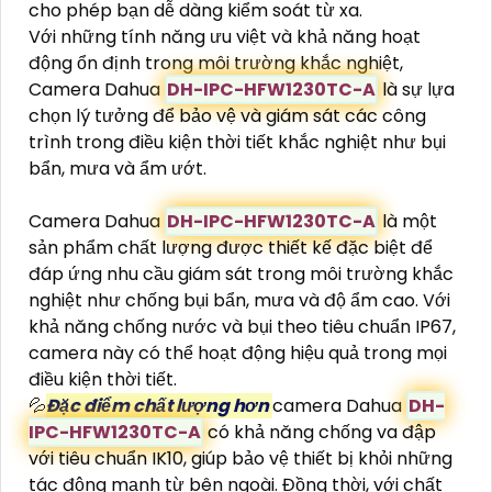
cho phép bạn dễ dàng kiểm soát từ xa.
Với những tính năng ưu việt và khả năng hoạt
động ổn định trong môi trường khắc nghiệt,
Camera Dahua
DH-IPC-HFW1230TC-A
là sự lựa
chọn lý tưởng để bảo vệ và giám sát các công
trình trong điều kiện thời tiết khắc nghiệt như bụi
bẩn, mưa và ẩm ướt.
Camera Dahua
DH-IPC-HFW1230TC-A
là một
sản phẩm chất lượng được thiết kế đặc biệt để
đáp ứng nhu cầu giám sát trong môi trường khắc
nghiệt như chống bụi bẩn, mưa và độ ẩm cao. Với
khả năng chống nước và bụi theo tiêu chuẩn IP67,
camera này có thể hoạt động hiệu quả trong mọi
điều kiện thời tiết.
💦
Đặc điểm chất lượng hơn
camera Dahua
DH-
IPC-HFW1230TC-A
có khả năng chống va đập
với tiêu chuẩn IK10, giúp bảo vệ thiết bị khỏi những
tác động mạnh từ bên ngoài. Đồng thời, với chất