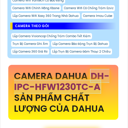
Camera Wifi Vantech Có Báo Động
Camera Wifi Chính Hãng Kbone
Camera Wifi Có Chống Trộm Ezviz
Lắp Camera Wifi Xoay 360 Trong Nhà Dahua
Camera Imou Cube
CAMERA THEO GÓI
Lắp Camera Visioncop Chống Trộm Combo Tiết Kiệm
Trọn Bộ Camera Ghi Âm
Lắp Camera Báo Động Trọn Bộ Dahua
Lắp Camera 360 Giá Rẻ
Lắp Trọn Bộ Camera Đàm Thoại 2 Chiều
CAMERA DAHUA
DH-
IPC-HFW1230TC-A
SẢN PHẨM CHẤT
LƯỢNG CỦA DAHUA