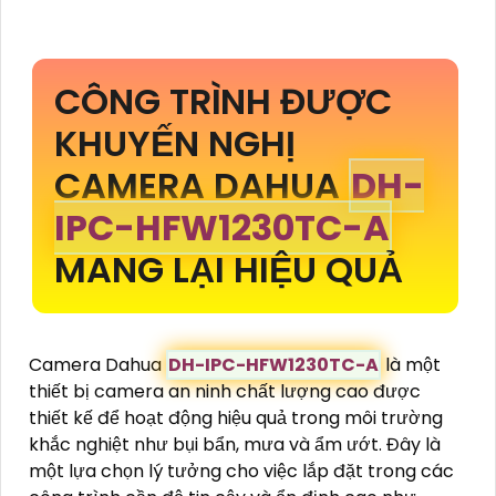
CÔNG TRÌNH ĐƯỢC
KHUYẾN NGHỊ
CAMERA DAHUA
DH-
IPC-HFW1230TC-A
MANG LẠI HIỆU QUẢ
Camera Dahua
DH-IPC-HFW1230TC-A
là một
thiết bị camera an ninh chất lượng cao được
thiết kế để hoạt động hiệu quả trong môi trường
khắc nghiệt như bụi bẩn, mưa và ẩm ướt. Đây là
một lựa chọn lý tưởng cho việc lắp đặt trong các