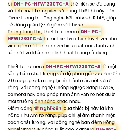
bị
DH-IPC-HFW1230TC-A
thể hiện sự đa dạng
và linh hoạt trong việc sử dụng. thiết bị này còn
được trang bị công nghệ kết nối web RJ45, giúp
dễ dàng quản lý và giám sát từ xa.
Trong tổng thể, thiết bị camera
DH-IPC-
HFW1230TC-A
là một sự lựa chọn tuyệt vời cho
việc giám sát an ninh với hiệu suất cao, hình ảnh
sắc nét và khả năng linh hoạt trong sử dụng.
Thiết bị camera
DH-IPC-HFW1230TC-A
là một
sản phẩm chất lượng với độ phân giải cao lên đến
2.0 megapixel, mang lại hình ảnh sắc nét và rõ
ràng. Với công nghệ Chống Ngược Sáng DWDR,
camera này cho phép hình ảnh vẫn rõ nét dù ở
môi trường ánh sáng khác nhau.
Điểm đáng
📽
nghĩ Đến
của thiết bị này là khả
năng Thu Âm rõ ràng, giúp ghi lại âm thanh một
cách chất lượng. Với công nghệ ban đêm Hồng
Ngoại Smart IR công suất cao, camera
DH-IPC-