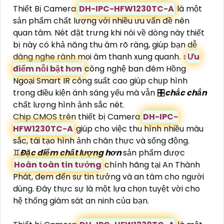
Thiết Bị Camera
DH-IPC-HFW1230TC-A
là một
sản phẩm chất lượng với nhiều ưu vấn đề nên
quan tâm. Nét đặt trưng khi nói về dòng này thiết
bị này có khả năng thu âm rõ ràng, giúp bạn dễ
dàng nghe rành mọi âm thanh xung quanh. ↕️
Ưu
điểm nỗi bật hơn
công nghệ ban đêm Hồng
Ngoại Smart IR công suất cao giúp chụp hình
trong điều kiện ánh sáng yếu mà vẫn 🎛
chắc chắn
chất lượng hình ảnh sắc nét.
Chip CMOS trên thiết bị Camera
DH-IPC-
HFW1230TC-A
giúp cho việc thu hình nhiều màu
sắc, tái tạo hình ảnh chân thực và sống động.
♊
Đặc điểm chất lượng hơn
sản phẩm được
Hoàn toàn tin tưởng
chính hãng tại An Thành
Phát, đem đến sự tin tưởng và an tâm cho người
dùng. Đây thực sự là một lựa chọn tuyệt vời cho
hệ thống giám sát an ninh của bạn.