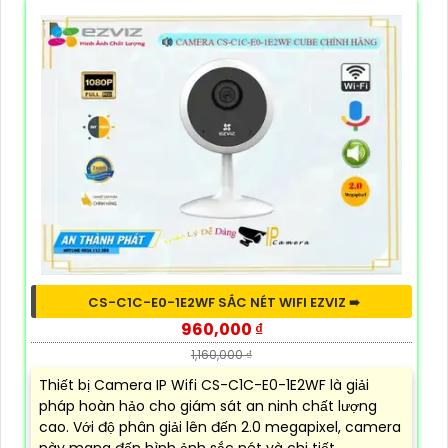
CS-C1C-E0-1E2WF SẮC NÉT WIFI EZVIZ ➠
960,000 ₫
1,160,000 ₫
Thiết bị Camera IP Wifi CS-C1C-E0-1E2WF là giải
pháp hoàn hảo cho giám sát an ninh chất lượng
cao. Với độ phân giải lên đến 2.0 megapixel, camera