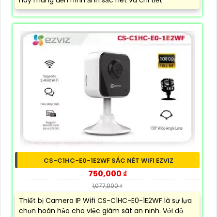
này mang đến hình ảnh sắc nét và chi tiết
CS-C1HC-E0-1E2WF SẮC NÉT WIFI EZVIZ
750,000 ₫
1,077,000 ₫
Thiết bị Camera IP Wifi CS-C1HC-E0-1E2WF là sự lựa
chọn hoàn hảo cho việc giám sát an ninh. Với độ