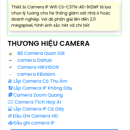
Thiết bị Camera IP Wifi CS-C3TN-A0-1H2WF là lựa
chọn lý tưởng cho hệ thống giám sát nhà ở hoặc
doanh nghiệp. Với độ phân giải lên đến 2.0
megapixel, hình ảnh sắc nét và chi tiết
THƯƠNG HIỆU CAMERA
Bộ Camera Quan Sát
camera Dahua
Camera HIKVISON
camera KBvision
️🎤️
Lắp Camera Có Thu Âm
📶
Lắp Camera IP Không Dây
🕵️
Camera Zoom Quang
🧛‍♀️
Camera Tích Hợp AI
💻
Lắp Camera IP Có Dây
⚙️
Đầu Ghi Camera HD
📥
Đầu ghi camera IP