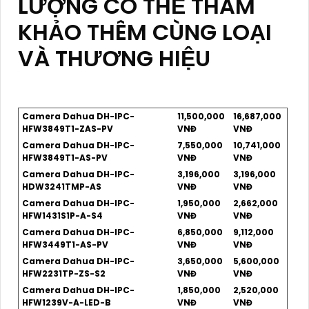
LƯỢNG CÓ THỂ THAM
KHẢO THÊM CÙNG LOẠI
VÀ THƯƠNG HIỆU
Camera Dahua DH-IPC-
11,500,000
16,687,000
HFW3849T1-ZAS-PV
VNĐ
VNĐ
Camera Dahua DH-IPC-
7,550,000
10,741,000
HFW3849T1-AS-PV
VNĐ
VNĐ
Camera Dahua DH-IPC-
3,196,000
3,196,000
HDW3241TMP-AS
VNĐ
VNĐ
Camera Dahua DH-IPC-
1,950,000
2,662,000
HFW1431S1P-A-S4
VNĐ
VNĐ
Camera Dahua DH-IPC-
6,850,000
9,112,000
HFW3449T1-AS-PV
VNĐ
VNĐ
Camera Dahua DH-IPC-
3,650,000
5,600,000
HFW2231TP-ZS-S2
VNĐ
VNĐ
Camera Dahua DH-IPC-
1,850,000
2,520,000
HFW1239V-A-LED-B
VNĐ
VNĐ