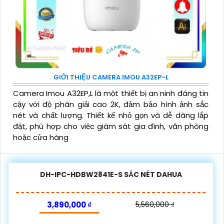
GIỚI THIỆU CAMERA IMOU A32EP-L
Camera Imou A32EP,L là một thiết bị an ninh đáng tin
cậy với độ phân giải cao 2K, đảm bảo hình ảnh sắc
nét và chất lượng. Thiết kế nhỏ gọn và dễ dàng lắp
đặt, phù hợp cho việc giám sát gia đình, văn phòng
hoặc cửa hàng
DH-IPC-HDBW2841E-S SẮC NÉT DAHUA
3,890,000 ₫
5,560,000 ₫