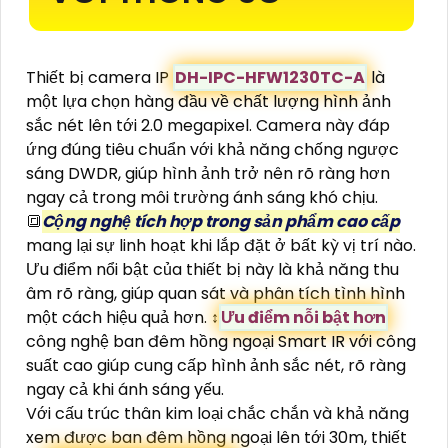
Thiết bị camera IP
DH-IPC-HFW1230TC-A
là
một lựa chọn hàng đầu về chất lượng hình ảnh
sắc nét lên tới 2.0 megapixel. Camera này đáp
ứng đúng tiêu chuẩn với khả năng chống ngược
sáng DWDR, giúp hình ảnh trở nên rõ ràng hơn
ngay cả trong môi trường ánh sáng khó chịu.
🔳
Cộng nghệ tích hợp trong sản phẩm cao cấp
mang lại sự linh hoạt khi lắp đặt ở bất kỳ vị trí nào.
Ưu điểm nổi bật của thiết bị này là khả năng thu
âm rõ ràng, giúp quan sát và phân tích tình hình
một cách hiệu quả hơn. ↕️
Ưu điểm nỗi bật hơn
công nghệ ban đêm hồng ngoại Smart IR với công
suất cao giúp cung cấp hình ảnh sắc nét, rõ ràng
ngay cả khi ánh sáng yếu.
Với cấu trúc thân kim loại chắc chắn và khả năng
xem được ban đêm hồng ngoại lên tới 30m, thiết