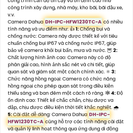
công trình cần độ tin cậy và ổn định cao như
công trình xây dựng, nhà máy, kho bãi, bãi đậu xe,
v.v.
Camera Dahua
DH-IPC-HFW1230TC-A
có nhiều
tính năng và ưu điểm như: 👍
1:
Chống bụi và
chống nước: Camera này được thiết kế với tiêu
chuẩn chống bụi IP67 và chống nước IP67, giúp
bảo vệ camera khỏi bụi bẩn, mưa và nước. 🦉
2:
Chất lượng hình ảnh cao: Camera này có độ
phân giải cao, hình ảnh sắc nét và chi tiết, giúp
quan sát và giám sát một cách chính xác. ⚛️
3:
Chức năng hồng ngoại: Camera có chức năng
hồng ngoại cho phép quan sát trong điều kiện
thiếu sáng và ban đêm một cách rõ ràng. 🕸️
4:
Độ
ổn định cao: Thiết kế chắc chắn, chịu được va
đập, chịu được điều kiện thời tiết khắc nghiệt. 🌧️
5:
Cài đặt dễ dàng: Camera Dahua
DH-IPC-
HFW1230TC-A
cũng hỗ trợ các tính năng cài đặt
và quản lý linh hoạt thông qua ứng dụng di động