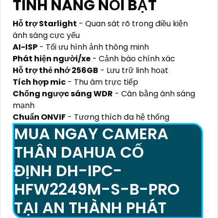
TÍNH NĂNG NỔI BẬT
Hỗ trợ Starlight
- Quan sát rõ trong điều kiện
ánh sáng cực yếu
AI-ISP
- Tối ưu hình ảnh thông minh
Phát hiện người/xe
- Cảnh báo chính xác
Hỗ trợ thẻ nhớ 256GB
- Lưu trữ linh hoạt
Tích hợp mic
- Thu âm trực tiếp
Chống ngược sáng WDR
- Cân bằng ánh sáng
mạnh
Chuẩn ONVIF
- Tương thích đa hệ thống
MUA NGAY CAMERA
THÂN DAHUA CỐ
ĐỊNH DH-IPC-
HFW2249M-S-B-PRO
TẠI AN THÀNH PHÁT