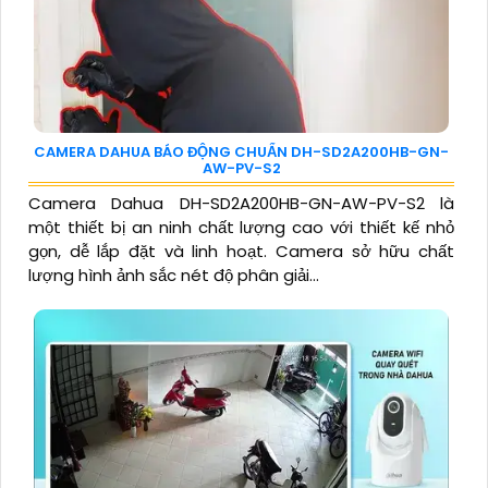
CAMERA DAHUA BÁO ĐỘNG CHUẨN DH-SD2A200HB-GN-
AW-PV-S2
Camera Dahua DH-SD2A200HB-GN-AW-PV-S2 là
một thiết bị an ninh chất lượng cao với thiết kế nhỏ
gọn, dễ lắp đặt và linh hoạt. Camera sở hữu chất
lượng hình ảnh sắc nét độ phân giải...