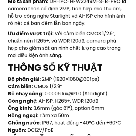
Mô tả sản phẩm:
DH-IPC-HFW2249M-S-B-PRO là
camera thân cố định 2MP, tích hợp mic thu âm,
hỗ trợ công nghệ Starlight và AI-ISP cho hình ảnh
rõ nét cả ban đêm lẫn ban ngày.
Ưu điểm vượt trội:
Với cảm biến CMOS 1/2.9”,
chuẩn nén H265+, và WDR 120dB, camera phù
hợp cho giám sát an ninh chất lượng cao trong
mọi điều kiện ánh sáng.
THÔNG SỐ KỸ THUẬT
Độ phân giải:
2MP (1920×1080@30fps)
Cảm biến:
CMOS 1/2.9”
Độ nhạy sáng:
0.0006 lux@F1.0 (Starlight)
Công nghệ:
AI-ISP, H265+, WDR 120dB
Ống kính:
3.6mm (góc 81°), option 6mm
Hồng ngoại:
Tầm xa 50m
Chống nước:
IP67, hoạt động -40°C đến +60°C
Nguồn:
DC12V/PoE