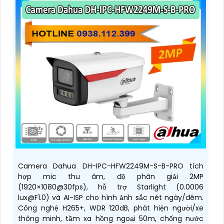
Camera Dahua DH-IPC-HFW2249M-S-B-PRO tích
hợp mic thu âm, độ phân giải 2MP
(1920×1080@30fps), hỗ trợ Starlight (0.0006
lux@F1.0) và AI-ISP cho hình ảnh sắc nét ngày/đêm.
Công nghệ H265+, WDR 120dB, phát hiện người/xe
thông minh, tầm xa hồng ngoại 50m, chống nước