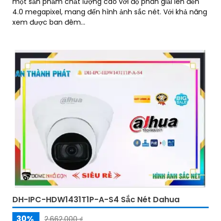
một sản phẩm chất lượng cao với độ phân giải lên đến
4.0 megapixel, mang đến hình ảnh sắc nét. Với khả năng
xem được ban đêm...
DH-IPC-HDW1431T1P-A-S4 Sắc Nét Dahua
30%
2,662,000 ₫