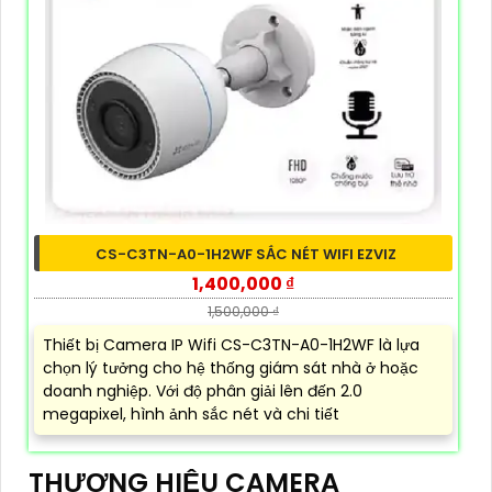
CS-C3TN-A0-1H2WF SẮC NÉT WIFI EZVIZ
1,400,000 ₫
1,500,000 ₫
Thiết bị Camera IP Wifi CS-C3TN-A0-1H2WF là lựa
chọn lý tưởng cho hệ thống giám sát nhà ở hoặc
doanh nghiệp. Với độ phân giải lên đến 2.0
megapixel, hình ảnh sắc nét và chi tiết
THƯƠNG HIỆU CAMERA