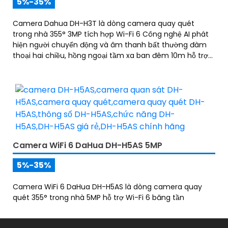
5%-35%
Camera Dahua DH-H3T là dòng camera quay quét
trong nhà 355° 3MP tích hợp Wi-Fi 6 Công nghệ AI phát
hiện người chuyển động và âm thanh bất thường đàm
thoại hai chiều, hồng ngoại tầm xa ban đêm 10m hỗ trợ
thẻ nhớ MicroSD 256GB ONVIF và điều khiển từ xa qua
ứng dụng DMSS
Camera WiFi 6 DaHua DH-H5AS 5MP
5%-35%
Camera WiFi 6 DaHua DH-H5AS là dòng camera quay
quét 355° trong nhà 5MP hỗ trợ Wi-Fi 6 băng tần