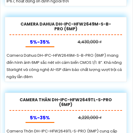
IP67, hoạt động ổn định ngoài trời
CAMERA DAHUA DH-IPC-HFW2649M-S-B-
PRO (6MP)
5%-35%
4,430,000 ₫
Camera Dahua DH-IPC-HFW2649M-S-B-PRO (6MP) mang
đến hình ảnh 6MP sắc nét với cảm biến CMOS 1/1. 8”. Khả năng
Starlight và công nghệ AI-ISP đảm bảo chất lượng vượt trội cả
ngày lẫn đêm
CAMERA THÂN DH-IPC-HFW2649TL-S-PRO
(6MP)
5%-35%
4,220,000 ₫
Camera Thân DH-IPC-HFW2649TL-S-PRO (6MP) cung cấp