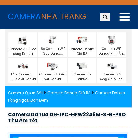
CAMERA
NHA TRANG
Lắp Camera Wifi
Camera Wifi
Camera 360 Bao
Camera Dahua
360 Dahua
Dahua Hình Ảnh
Động Dahua
Giá Rẻ
Ngoài Trời
3K
Lắp Camera Ip
Camera 2K Siêu
Camera Ip
Camera Sử
Full Color Dahua
Nét Dahua
Dahua
Dụng Chip Sony
Dahua
Camera Quan Sát
Camera Dahua Giá Rẻ
Camera Dahua
Hồng Ngoại Ban Đêm
Camera Dahua DH-IPC-HFW2249M-S-B-PRO
Thu Âm Tốt