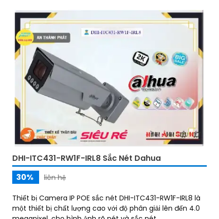
DHI-ITC431-RW1F-IRL8 Sắc Nét Dahua
30%
liên hệ
Thiết bị Camera IP POE sắc nét DHI-ITC431-RW1F-IRL8 là
một thiết bị chất lượng cao với độ phân giải lên đến 4.0
megapixel, cho hình ảnh rõ nét và sắc nét