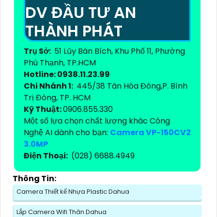
DV ĐẦU TƯ AN
THÀNH PHÁT
Trụ Sở:
51 Lũy Bán Bích, Khu Phố 11, Phường
Phú Thạnh, TP.HCM
Hotline: 0938.11.23.99
Chi Nhánh 1:
445/38 Tân Hòa Đông,P. Bình
Trị Đông, TP. HCM
Kỹ Thuật:
0906.855.330
Một số lựa chọn chất lượng khác Công
Nghệ AI dành cho bạn:
Camera VP-150CV2
3.0MP
Điện Thoại:
(028) 6688.4949
Thông Tin:
Camera Thiết kế Nhựa Plastic Dahua
Lắp Camera Wifi Thân Dahua