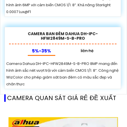
hình ảnh 6MP với cảm biến CMOS 1/1. 8”. Khả năng Starlight
0.0007 Lux@F1
CAMERA BAN ĐÊM DAHUA DH-IPC-
HFW2849M-S-B-PRO
5%-35%
liên hệ
Camera Dahua DH-IPC-HFW2849M-S-B-PRO 8MP mang đến
hình ảnh sắc nét vượt trội với cảm biến CMOS 1/1. 8”. Công nghệ
WizColor cho phép giám sát ban đêm có màu sắc đẹp và
chân thực
CAMERA QUAN SÁT GIÁ RẺ ĐỀ XUẤT