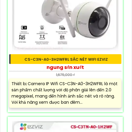
CS-C3N-A0-3H2WFRL SẮC NÉT WIFI EZVIZ
ngung s₫n xu₫t
1,675,000 ₫
Thiết bị Camera IP Wifi CS-C3N-A0-3H2WFRL là một
sản phẩm chất lượng với độ phân giải lên đến 2.0
megapixel, mang đến hình ảnh sắc nét và rõ ràng.
Với khả năng xem được ban đêm...