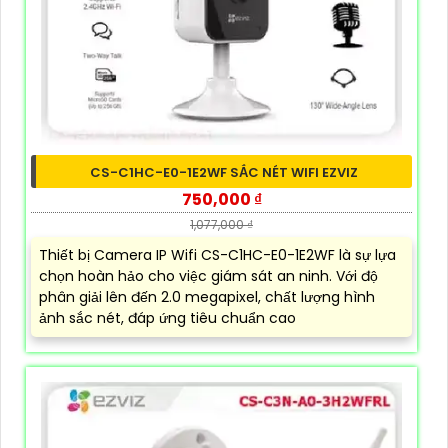
CS-C1HC-E0-1E2WF SẮC NÉT WIFI EZVIZ
750,000 ₫
1,077,000 ₫
Thiết bị Camera IP Wifi CS-C1HC-E0-1E2WF là sự lựa
chọn hoàn hảo cho việc giám sát an ninh. Với độ
phân giải lên đến 2.0 megapixel, chất lượng hình
ảnh sắc nét, đáp ứng tiêu chuẩn cao