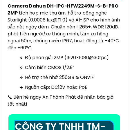
Camera Dahua DH-IPC-HFW2249M-S-B-PRO
2MP
tích hợp mic thu âm, hỗ trợ công nghệ
Starlight (0.0006 lux@F1.0) và AI-ISP cho hình ảnh
sắc nét ngày đêm. Chuẩn nén H265+, WDR 120dB,
phát hiện người/xe thông minh, tầm xa hồng
ngoại 50m, chống nước IP67, hoạt động từ -40°C
đến +60°C.
🔹 Độ phân giải 2MP (1920×1080@30fps)
🔹 Cảm biến CMOS 1/2.9”
🔹 Hỗ trợ thẻ nhớ 256GB & ONVIF
🔹 Nguồn cấp: DC12V hoặc PoE
📞 Liên hệ ngay An Thành Phát để nhận báo giá
tốt nhất!
CÔNG TY TNHH TM-