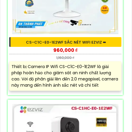
CS-C1C-E0-1E2WF SẮC NÉT WIFI EZVIZ ➠
960,000 ₫
1,160,000 ₫
Thiết bị Camera IP Wifi CS-C1C-E0-1E2WF là giải
pháp hoàn hảo cho giám sát an ninh chất lượng
cao. Với độ phân giải lên đến 2.0 megapixel, camera
này mang đến hình ảnh sắc nét và chi tiết