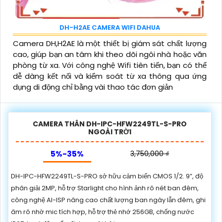
DH-H2AE CAMERA WIFI DAHUA
Camera DH,H2AE là một thiết bị giám sát chất lượng
cao, giúp bạn an tâm khi theo dõi ngôi nhà hoặc văn
phòng từ xa. Với công nghệ Wifi tiên tiến, bạn có thể
dễ dàng kết nối và kiểm soát từ xa thông qua ứng
dụng di động chỉ bằng vài thao tác đơn giản
CAMERA THÂN DH-IPC-HFW2249TL-S-PRO
NGOÀI TRỜI
5%-35%
3,750,000 ₫
DH-IPC-HFW2249TL-S-PRO sở hữu cảm biến CMOS 1/2. 9”, độ
phân giải 2MP, hỗ trợ Starlight cho hình ảnh rõ nét ban đêm,
công nghệ AI-ISP nâng cao chất lượng ban ngày lẫn đêm, ghi
âm rõ nhờ mic tích hợp, hỗ trợ thẻ nhớ 256GB, chống nước