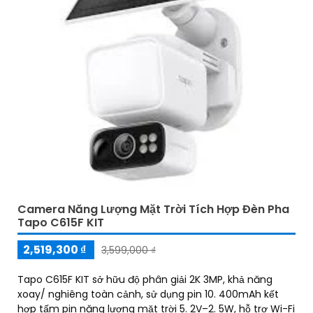
Camera Năng Lượng Mặt Trời Tích Hợp Đèn Pha
Tapo C615F KIT
2,519,300 ₫
3,599,000 ₫
Tapo C615F KIT sở hữu độ phân giải 2K 3MP, khả năng
xoay/ nghiêng toàn cảnh, sử dụng pin 10. 400mAh kết
hợp tấm pin năng lượng mặt trời 5. 2V–2. 5W, hỗ trợ Wi-Fi