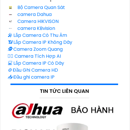
Bộ Camera Quan Sát
camera Dahua
Camera HIKVISON
camera KBvision
️🎤️
Lắp Camera Có Thu Âm
📶
Lắp Camera IP Không Dây
🕵️
Camera Zoom Quang
🧛‍♀️
Camera Tích Hợp AI
💻
Lắp Camera IP Có Dây
⚙️
Đầu Ghi Camera HD
📥
Đầu ghi camera IP
TIN TỨC LIÊN QUAN