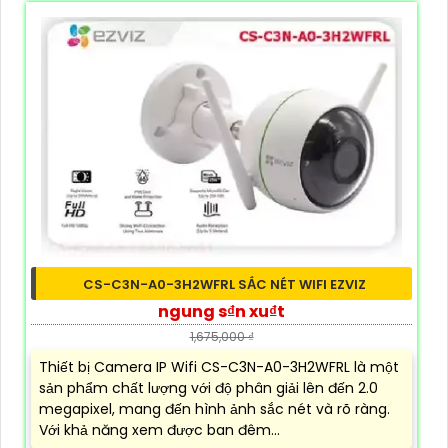
CS-C3N-A0-3H2WFRL SẮC NÉT WIFI EZVIZ
ngung s₫n xu₫t
1,675,000 ₫
Thiết bị Camera IP Wifi CS-C3N-A0-3H2WFRL là một
sản phẩm chất lượng với độ phân giải lên đến 2.0
megapixel, mang đến hình ảnh sắc nét và rõ ràng.
Với khả năng xem được ban đêm...