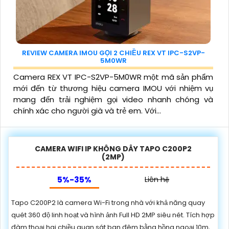
REVIEW CAMERA IMOU GỌI 2 CHIỀU REX VT IPC-S2VP-
5M0WR
Camera REX VT IPC-S2VP-5M0WR một mã sản phẩm
mới đến từ thương hiệu camera IMOU với nhiệm vụ
mang đến trải nghiệm gọi video nhanh chóng và
chính xác cho người già và trẻ em. Với...
CAMERA WIFI IP KHÔNG DÂY TAPO C200P2
(2MP)
5%-35%
Liên hệ
Tapo C200P2 là camera Wi-Fi trong nhà với khả năng quay
quét 360 độ linh hoạt và hình ảnh Full HD 2MP siêu nét. Tích hợp
đàm thoại hai chiều quan sát ban đêm bằng hồng ngoại 10m,