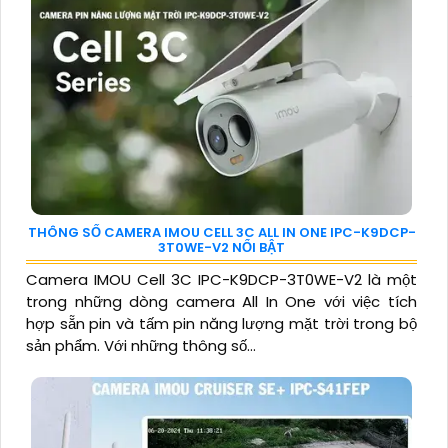
THÔNG SỐ CAMERA IMOU CELL 3C ALL IN ONE IPC-K9DCP-
3T0WE-V2 NỔI BẬT
Camera IMOU Cell 3C IPC-K9DCP-3T0WE-V2 là một
trong những dòng camera All In One với việc tích
hợp sẵn pin và tấm pin năng lượng mặt trời trong bộ
sản phẩm. Với những thông số...