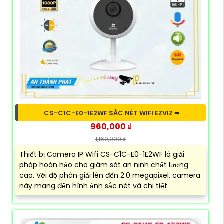
CS-C1C-E0-1E2WF SẮC NÉT WIFI EZVIZ ➠
960,000 ₫
1,160,000 ₫
Thiết bị Camera IP Wifi CS-C1C-E0-1E2WF là giải
pháp hoàn hảo cho giám sát an ninh chất lượng
cao. Với độ phân giải lên đến 2.0 megapixel, camera
này mang đến hình ảnh sắc nét và chi tiết