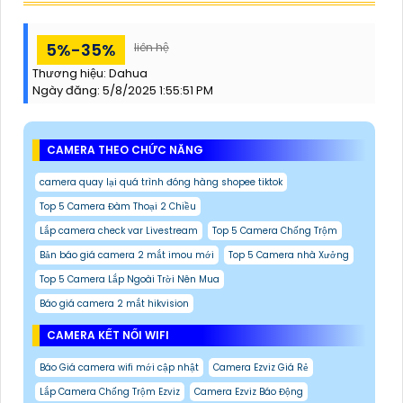
5%-35%
liên hệ
Thương hiệu:
Dahua
Ngày đăng:
5/8/2025 1:55:51 PM
CAMERA THEO CHỨC NĂNG
camera quay lại quá trình đóng hàng shopee tiktok
Top 5 Camera Đàm Thoại 2 Chiều
Lắp camera check var Livestream
Top 5 Camera Chống Trộm
Bản báo giá camera 2 mắt imou mới
Top 5 Camera nhà Xưởng
Top 5 Camera Lắp Ngoài Trời Nên Mua
Báo giá camera 2 mắt hikvision
CAMERA KẾT NỐI WIFI
Báo Giá camera wifi mới cập nhật
Camera Ezviz Giá Rẻ
Lắp Camera Chống Trộm Ezviz
Camera Ezviz Báo Động