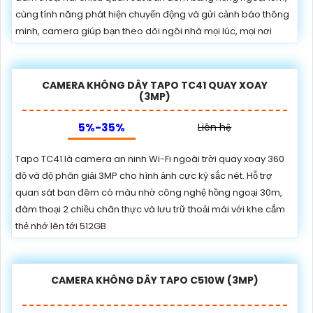
cùng tính năng phát hiện chuyển động và gửi cảnh báo thông
minh, camera giúp bạn theo dõi ngôi nhà mọi lúc, mọi nơi
CAMERA KHÔNG DÂY TAPO TC41 QUAY XOAY
(3MP)
5%-35%
Liên hệ
Tapo TC41 là camera an ninh Wi-Fi ngoài trời quay xoay 360
độ và độ phân giải 3MP cho hình ảnh cực kỳ sắc nét. Hỗ trợ
quan sát ban đêm có màu nhờ công nghệ hồng ngoại 30m,
đàm thoại 2 chiều chân thực và lưu trữ thoải mái với khe cắm
thẻ nhớ lên tới 512GB
CAMERA KHÔNG DÂY TAPO C510W (3MP)