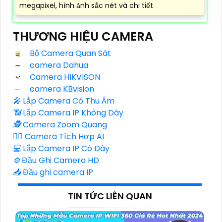
megapixel, hình ảnh sắc nét và chi tiết
THƯƠNG HIỆU CAMERA
Bộ Camera Quan Sát
camera Dahua
Camera HIKVISON
camera KBvision
️🎤️
Lắp Camera Có Thu Âm
📶
Lắp Camera IP Không Dây
🕵️
Camera Zoom Quang
🧛‍♀️
Camera Tích Hợp AI
💻
Lắp Camera IP Có Dây
⚙️
Đầu Ghi Camera HD
📥
Đầu ghi camera IP
TIN TỨC LIÊN QUAN