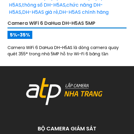
Camera WiFi 6 DaHua DH-H5AS 5MP
5%-35%
Camera WiFi 6 DaHua DH-H5AS là dòng camera quay
quét 355° trong nhà 5MP hỗ trợ Wi-Fi 6 băng tần
BỘ CAMERA GIÁM SÁT