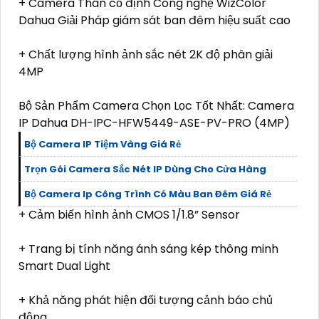
+ Camera Thân cố định Công nghệ WizColor
Dahua Giải Pháp giám sát ban đêm hiệu suất cao
+ Chất lượng hình ảnh sắc nét 2K độ phân giải
4MP
Bộ Sản Phẩm Camera Chọn Lọc Tốt Nhất: Camera
IP Dahua DH-IPC-HFW5449-ASE-PV-PRO (4MP)
Bộ Camera IP Tiệm Vàng Giá Rẻ
Trọn Gói Camera Sắc Nét IP Dùng Cho Cửa Hàng
Bộ Camera Ip Công Trình Có Màu Ban Đêm Giá Rẻ
+ Cảm biến hình ảnh CMOS 1/1.8” Sensor
+ Trang bị tính năng ánh sáng kép thông minh
Smart Dual Light
+ Khả năng phát hiện đối tượng cảnh báo chủ
động