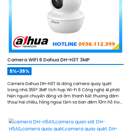
Camera WiFi 6 Dahua DH-H3T 3MP
5%-35%
Camera Dahua DH-H3T là dòng camera quay quét
trong nhà 355° 3MP tích hợp Wi-Fi 6 Công nghệ AI phát
hiện người chuyển động và âm thanh bất thường đàm
thoại hai chiều, hồng ngoại tầm xa ban đêm 10m hỗ trợ
thẻ nhớ MicroSD 256GB ONVIF và điều khiển từ xa qua
ứng dụng DMSS