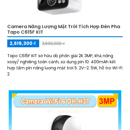
Camera Năng Lượng Mặt Trời Tích Hợp Đèn Pha
Tapo C615F KIT
2,519,300 ₫
3,599,000 ₫
Tapo C615F KIT sở hữu độ phân giải 2K 3MP, khả năng
xoay/ nghiêng toàn cảnh, sử dụng pin 10. 400mAh kết
hợp tấm pin năng lượng mặt trời 5. 2V–2. 5W, hỗ trợ Wi-Fi
2