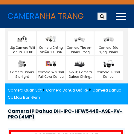
CAMERA
NHA TRANG
Lắp Camera Wifi
Camera Chống
Camera Thu Âm
Camera Báo
Dahua Full HD
Nhiễu 3D-DNR
Dahua Trong
Động Dahua
Dahua
Nhà
Trọn Bộ Camera
Camera Dahua
Camera Wifi 360
Camera IP 360
Dahua Chống
Starlight
Full Color Dahua
Dahua
Trộm
Camera Quan Sát
Camera Dahua Giá Rẻ
Camera Dahua
Có Màu Ban Đêm
Camera IP Dahua DH-IPC-HFW5449-ASE-PV-
PRO (4MP)