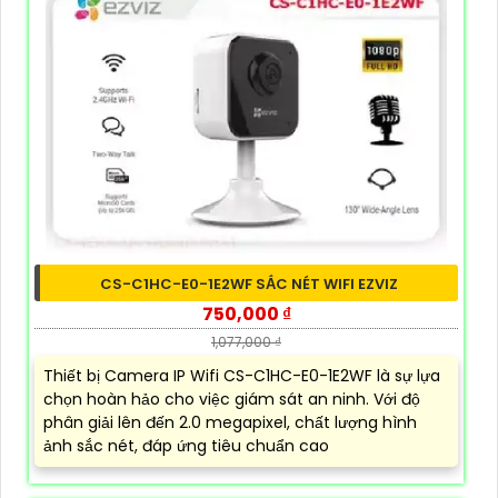
CS-C1HC-E0-1E2WF SẮC NÉT WIFI EZVIZ
750,000 ₫
1,077,000 ₫
Thiết bị Camera IP Wifi CS-C1HC-E0-1E2WF là sự lựa
chọn hoàn hảo cho việc giám sát an ninh. Với độ
phân giải lên đến 2.0 megapixel, chất lượng hình
ảnh sắc nét, đáp ứng tiêu chuẩn cao