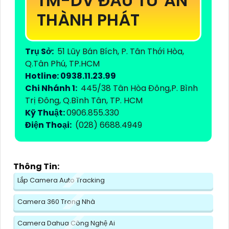
TM-DV ĐẦU TƯ AN
THÀNH PHÁT
Trụ Sở:
51 Lũy Bán Bích, P. Tân Thới Hòa,
Q.Tân Phú, TP.HCM
Hotline: 0938.11.23.99
Chi Nhánh 1:
445/38 Tân Hòa Đông,P. Bình
Trị Đông, Q.Bình Tân, TP. HCM
Kỹ Thuật:
0906.855.330
Điện Thoại:
(028) 6688.4949
Thông Tin:
Lắp Camera Auto Tracking
Camera 360 Trong Nhà
Camera Dahua Công Nghệ Ai