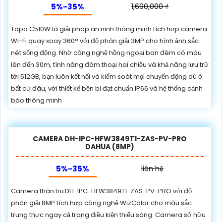
5%-35%
1,690,000 ₫
Tapo C510W là giải pháp an ninh thông minh tích hợp camera
Wi-Fi quay xoay 360° với độ phân giải 3MP cho hình ảnh sắc
nét sống động. Nhờ công nghệ hồng ngoại ban đêm có màu
lên đến 30m, tính năng đàm thoại hai chiều và khả năng lưu trữ
tới 512GB, bạn luôn kết nối và kiểm soát mọi chuyển động dù ở
bất cứ đâu, với thiết kế bền bỉ đạt chuẩn IP66 và hệ thống cảnh
báo thông minh
CAMERA DH-IPC-HFW3849T1-ZAS-PV-PRO
DAHUA (8MP)
5%-35%
liên hệ
Camera thân trụ DH-IPC-HFW3849T1-ZAS-PV-PRO với độ
phân giải 8MP tích hợp công nghệ WizColor cho màu sắc
trung thực ngay cả trong điều kiện thiếu sáng. Camera sở hữu