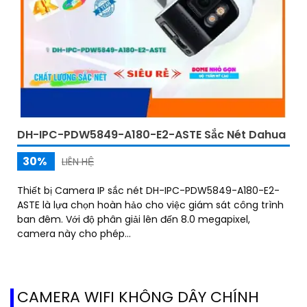
DH-IPC-PDW5849-A180-E2-ASTE Sắc Nét Dahua
30%
LIÊN HỆ
Thiết bị Camera IP sắc nét DH-IPC-PDW5849-A180-E2-
ASTE là lựa chọn hoàn hảo cho việc giám sát công trình
ban đêm. Với độ phân giải lên đến 8.0 megapixel,
camera này cho phép...
CAMERA WIFI KHÔNG DÂY CHÍNH