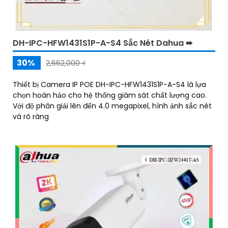
DH-IPC-HFW1431S1P-A-S4 Sắc Nét Dahua ➠
30%
2,662,000 ₫
Thiết bị Camera IP POE DH-IPC-HFW1431S1P-A-S4 là lựa
chọn hoàn hảo cho hệ thống giám sát chất lượng cao.
Với độ phân giải lên đến 4.0 megapixel, hình ảnh sắc nét
và rõ ràng