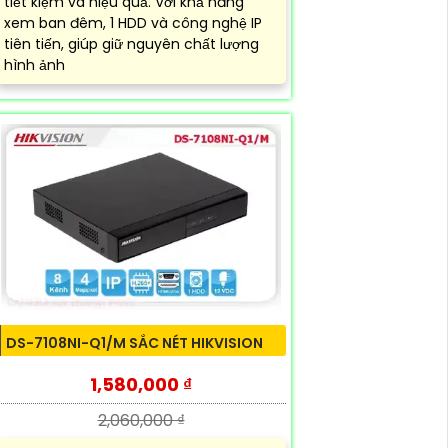
tiết kiệm và hiệu quả. Với khả năng
xem ban đêm, 1 HDD và công nghệ IP
tiên tiến, giúp giữ nguyên chất lượng
hình ảnh
DS-7108NI-Q1/M SẮC NÉT HIKVISION
1,580,000 ₫
2,060,000 ₫