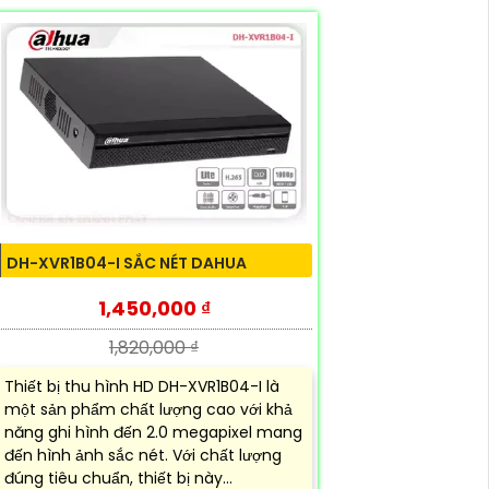
DH-XVR1B04-I SẮC NÉT DAHUA
1,450,000 ₫
1,820,000 ₫
Thiết bị thu hình HD DH-XVR1B04-I là
một sản phẩm chất lượng cao với khả
năng ghi hình đến 2.0 megapixel mang
đến hình ảnh sắc nét. Với chất lượng
đúng tiêu chuẩn, thiết bị này...