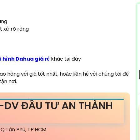
áng
t xứ rõ ràng
i hình Dahua giá rẻ
khác tại đây
hàng với giá tốt nhất, hoặc liên hệ với chúng tôi để
ận nơi.
-DV ĐẦU TƯ AN THÀNH
a, Q.Tân Phú, TP.HCM