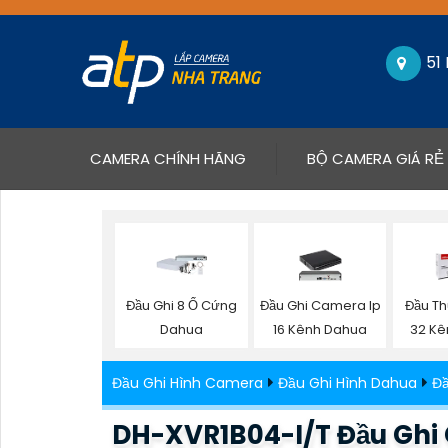
51
(CURRENT)
CAMERA CHÍNH HÃNG
BỘ CAMERA GIÁ RẺ
Đầu Ghi 8 Ổ Cứng
Đầu Ghi Camera Ip
Đầu T
Dahua
16 Kênh Dahua
32 Kê
Đầu Ghi Hình Camera
Đầu Ghi Hình Dahua
Đ
DH-XVR1B04-I/T Đầu Ghi