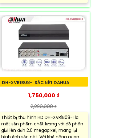
DH-XVR1B08-I SẮC NÉT DAHUA
1,750,000 ₫
2,220,000 ₫
Thiết bị thu hình HD DH-XVR1B08-I là
một sản phẩm chất lượng với độ phân
giải lên đến 2.0 megapixel, mang lại
hình ảnh sắc nét. Với khả năng quan