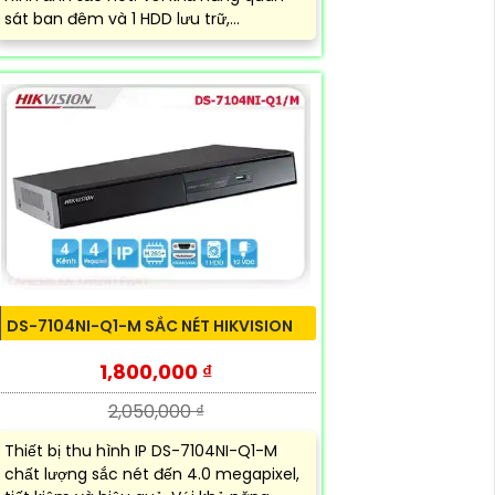
sát ban đêm và 1 HDD lưu trữ,...
DS-7104NI-Q1-M SẮC NÉT HIKVISION
1,800,000 ₫
2,050,000 ₫
Thiết bị thu hình IP DS-7104NI-Q1-M
chất lượng sắc nét đến 4.0 megapixel,