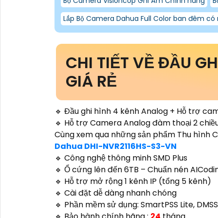
Bộ Camera Visioncop Ghi Âm Chính hãng
B
Lắp Bộ Camera Dahua Full Color ban đêm có
CHI TIẾT VỀ ĐẦU G
GIÁ RẺ
🔹 Đầu ghi hình 4 kênh Analog + Hỗ trợ ca
🔹 Hỗ trợ Camera Analog đàm thoại 2 chiề
Cùng xem qua những sản phẩm Thu hình C
Dahua DHI-NVR2116HS-S3-VN
🔹 Công nghệ thông minh SMD Plus
🔹 Ổ cứng lên đến 6TB – Chuẩn nén AICodin
🔹 Hỗ trợ mở rộng 1 kênh IP (tổng 5 kênh)
🔹 Cài đặt dễ dàng nhanh chóng
🔹 Phần mềm sử dụng: SmartPSS Lite, DMSS
🔹 Bảo hành chính hãng :
24
tháng