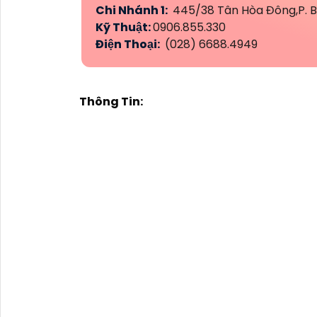
Chi Nhánh 1:
445/38 Tân Hòa Đông,P. Bì
Kỹ Thuật:
0906.855.330
Điện Thoại:
(028) 6688.4949
Thông Tin: