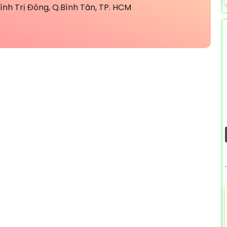
nh Trị Đông, Q.Bình Tân, TP. HCM