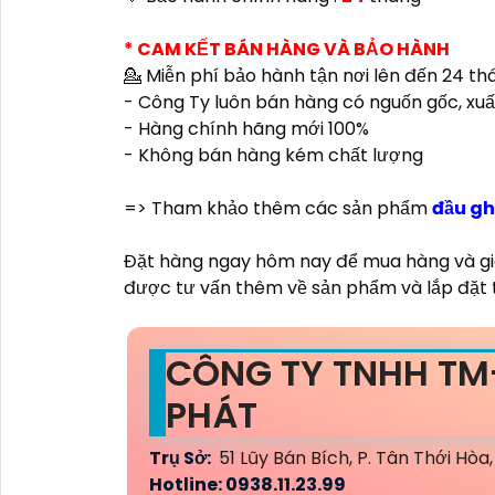
* CAM KẾT BÁN HÀNG VÀ BẢO HÀNH
💁 Miễn phí bảo hành tận nơi lên đến 24 th
- Công Ty luôn bán hàng có nguốn gốc, xuấ
- Hàng chính hãng mới 100%
- Không bán hàng kém chất lượng
=> Tham khảo thêm các sản phẩm
đầu gh
Đặt hàng ngay hôm nay để mua hàng và giao 
được tư vấn thêm về sản phẩm và lắp đặt t
CÔNG TY TNHH TM
PHÁT
Trụ Sở:
51 Lũy Bán Bích, P. Tân Thới Hò
Hotline: 0938.11.23.99