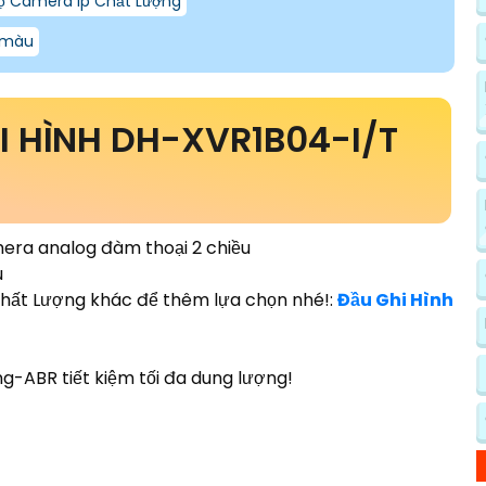
ộ Camera Ip Chất Lượng
 màu
HI HÌNH DH-XVR1B04-I/T
mera analog đàm thoại 2 chiều
u
hất Lượng khác để thêm lựa chọn nhé!:
Đầu Ghi Hình
g-ABR tiết kiệm tối đa dung lượng!