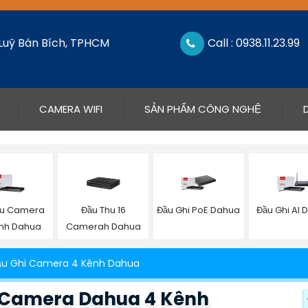
 Luỹ Bán Bích, TPHCM
Call : 0938.11.23.99
CAMERA WIFI
SẢN PHẨM CÔNG NGHỆ
hu Camera
Đầu Thu 16
Đầu Ghi PoE Dahua
Đầu Ghi AI
nh Dahua
Camerah Dahua
ầu Ghi Camera 4 Kênh Dahua
 Camera Dahua 4 Kênh