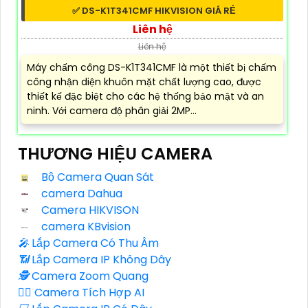
✅ DS-K1T341CMF HIKVISION GIÁ RẺ
Liên hệ
Liên hệ
Máy chấm công DS-K1T341CMF là một thiết bị chấm
công nhận diện khuôn mặt chất lượng cao, được
thiết kế đặc biệt cho các hệ thống bảo mật và an
ninh. Với camera độ phân giải 2MP...
THƯƠNG HIỆU CAMERA
Bộ Camera Quan Sát
camera Dahua
Camera HIKVISON
camera KBvision
️🎤️
Lắp Camera Có Thu Âm
📶
Lắp Camera IP Không Dây
🕵️
Camera Zoom Quang
🧛‍♀️
Camera Tích Hợp AI