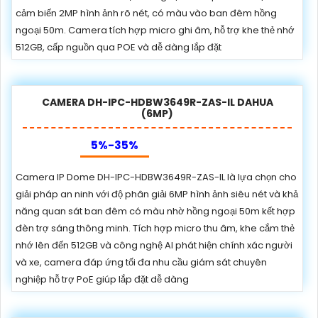
cảm biến 2MP hình ảnh rõ nét, có màu vào ban đêm hồng
ngoại 50m. Camera tích hợp micro ghi âm, hỗ trợ khe thẻ nhớ
512GB, cấp nguồn qua POE và dễ dàng lắp đặt
CAMERA DH-IPC-HDBW3649R-ZAS-IL DAHUA
(6MP)
5%-35%
Camera IP Dome DH-IPC-HDBW3649R-ZAS-IL là lựa chọn cho
giải pháp an ninh với độ phân giải 6MP hình ảnh siêu nét và khả
năng quan sát ban đêm có màu nhờ hồng ngoại 50m kết hợp
đèn trợ sáng thông minh. Tích hợp micro thu âm, khe cắm thẻ
nhớ lên đến 512GB và công nghệ AI phát hiện chính xác người
và xe, camera đáp ứng tối đa nhu cầu giám sát chuyên
nghiệp hỗ trợ PoE giúp lắp đặt dễ dàng