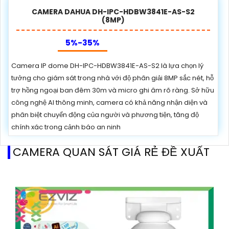
CAMERA DAHUA DH-IPC-HDBW3841E-AS-S2
(8MP)
5%-35%
Camera IP dome DH-IPC-HDBW3841E-AS-S2 là lựa chọn lý
tưởng cho giám sát trong nhà với độ phân giải 8MP sắc nét, hỗ
trợ hồng ngoại ban đêm 30m và micro ghi âm rõ ràng. Sở hữu
công nghệ AI thông minh, camera có khả năng nhận diện và
phân biệt chuyển động của người và phương tiện, tăng độ
chính xác trong cảnh báo an ninh
CAMERA QUAN SÁT GIÁ RẺ ĐỀ XUẤT