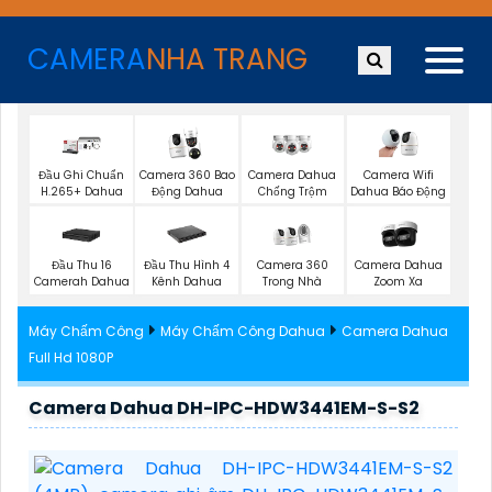
CAMERA
NHA TRANG
Đầu Ghi Chuẩn
Camera 360 Bao
Camera Dahua
Camera Wifi
H.265+ Dahua
Động Dahua
Chống Trộm
Dahua Báo Động
Đầu Thu 16
Đầu Thu Hình 4
Camera 360
Camera Dahua
Camerah Dahua
Kênh Dahua
Trong Nhà
Zoom Xa
Máy Chấm Công
Máy Chấm Công Dahua
Camera Dahua
Full Hd 1080P
Camera Dahua DH-IPC-HDW3441EM-S-S2