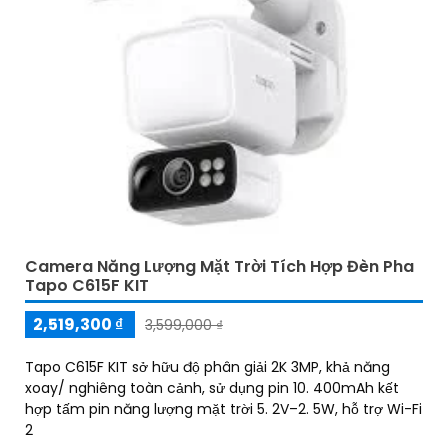
Camera Năng Lượng Mặt Trời Tích Hợp Đèn Pha
Tapo C615F KIT
2,519,300 ₫
3,599,000 ₫
Tapo C615F KIT sở hữu độ phân giải 2K 3MP, khả năng
xoay/ nghiêng toàn cảnh, sử dụng pin 10. 400mAh kết
hợp tấm pin năng lượng mặt trời 5. 2V–2. 5W, hỗ trợ Wi-Fi
2