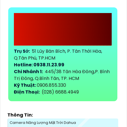
CÔNG TY TNHH TM-
DV ĐẦU TƯ AN
THÀNH PHÁT
Trụ Sở:
51 Lũy Bán Bích, P. Tân Thới Hòa,
Q.Tân Phú, TP.HCM
Hotline: 0938.11.23.99
Chi Nhánh 1:
445/38 Tân Hòa Đông,P. Bình
Trị Đông, Q.Bình Tân, TP. HCM
Kỹ Thuật:
0906.855.330
Điện Thoại:
(028) 6688.4949
Thông Tin:
Camera Năng Lượng Mặt Trời Dahua