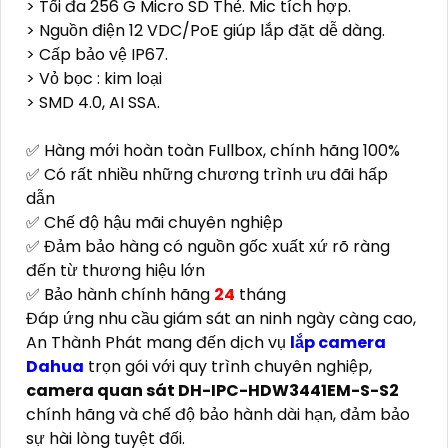
> Tối đa 256 G Micro SD Thẻ. Mic tích hợp.
> Nguồn điện 12 VDC/PoE giúp lắp đặt dễ dàng.
> Cấp bảo vệ IP67.
> Vỏ bọc : kim loại
> SMD 4.0, AI SSA.
✅ Hàng mới hoàn toàn Fullbox, chính hãng 100%
✅ Có rất nhiều những chương trình ưu đãi hấp
dẫn
✅ Chế độ hậu mãi chuyên nghiệp
✅ Đảm bảo hàng có nguồn gốc xuất xứ rõ ràng
đến từ thương hiệu lớn
✅ Bảo hành chính hãng
24
tháng
Đáp ứng nhu cầu giám sát an ninh ngày càng cao,
An Thành Phát mang đến dịch vụ
lắp camera
Dahua
trọn gói với quy trình chuyên nghiệp,
camera quan sát DH-IPC-HDW3441EM-S-S2
chính hãng và chế độ bảo hành dài hạn, đảm bảo
sự hài lòng tuyệt đối.