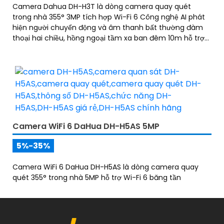
Camera Dahua DH-H3T là dòng camera quay quét
trong nhà 355° 3MP tích hợp Wi-Fi 6 Công nghệ AI phát
hiện người chuyển động và âm thanh bất thường đàm
thoại hai chiều, hồng ngoại tầm xa ban đêm 10m hỗ trợ
thẻ nhớ MicroSD 256GB ONVIF và điều khiển từ xa qua
ứng dụng DMSS
Camera WiFi 6 DaHua DH-H5AS 5MP
5%-35%
Camera WiFi 6 DaHua DH-H5AS là dòng camera quay
quét 355° trong nhà 5MP hỗ trợ Wi-Fi 6 băng tần