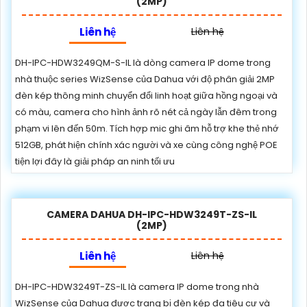
(2MP)
Liên hệ
Liên hệ
DH-IPC-HDW3249QM-S-IL là dòng camera IP dome trong
nhà thuộc series WizSense của Dahua với độ phân giải 2MP
đèn kép thông minh chuyển đổi linh hoạt giữa hồng ngoại và
có màu, camera cho hình ảnh rõ nét cả ngày lẫn đêm trong
phạm vi lên đến 50m. Tích hợp mic ghi âm hỗ trợ khe thẻ nhớ
512GB, phát hiện chính xác người và xe cùng công nghệ POE
tiện lợi đây là giải pháp an ninh tối ưu
CAMERA DAHUA DH-IPC-HDW3249T-ZS-IL
(2MP)
Liên hệ
Liên hệ
DH-IPC-HDW3249T-ZS-IL là camera IP dome trong nhà
WizSense của Dahua được trang bị đèn kép đa tiêu cự và