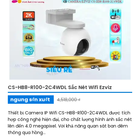
CS-HB8-R100-2C4WDL Sắc Nét Wifi Ezviz
ngung s₫n xu₫t
4,518,000 ₫
Thiết bị Camera IP Wifi CS-HB8-R100-2C4WDL được tích
hợp công nghệ hiện đại, cho chất lượng hình ảnh sắc nét
lên đến 4.0 megapixel. Với khả năng quan sát ban đêm
thông qua hồng...