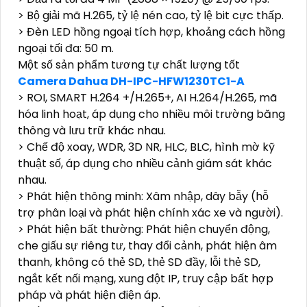
> Bộ giải mã H.265, tỷ lệ nén cao, tỷ lệ bit cực thấp.
> Đèn LED hồng ngoại tích hợp, khoảng cách hồng
ngoại tối đa: 50 m.
Một số sản phẩm tương tự chất lượng tốt
Camera Dahua DH-IPC-HFW1230TC1-A
> ROI, SMART H.264 +/H.265+, AI H.264/H.265, mã
hóa linh hoạt, áp dụng cho nhiều môi trường băng
thông và lưu trữ khác nhau.
> Chế độ xoay, WDR, 3D NR, HLC, BLC, hình mờ kỹ
thuật số, áp dụng cho nhiều cảnh giám sát khác
nhau.
> Phát hiện thông minh: Xâm nhập, dây bẫy (hỗ
trợ phân loại và phát hiện chính xác xe và người).
> Phát hiện bất thường: Phát hiện chuyển động,
che giấu sự riêng tư, thay đổi cảnh, phát hiện âm
thanh, không có thẻ SD, thẻ SD đầy, lỗi thẻ SD,
ngắt kết nối mạng, xung đột IP, truy cập bất hợp
pháp và phát hiện điện áp.