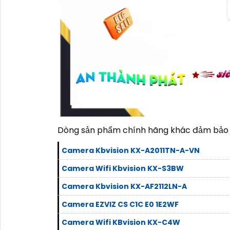
Dòng sản phẩm chính hãng khác đảm bảo 
Camera Kbvision KX-A2011TN-A-VN
Camera Wifi Kbvision KX-S3BW
Camera Kbvision KX-AF2112LN-A
Camera EZVIZ CS C1C E0 1E2WF
Camera Wifi KBvision KX-C4W