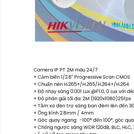
Camera IP PT 2M màu 24/7
+ Cảm biến 1/2.8" Progressive Scan CMOS
+ Chuẩn nén H.265+/H.265/H.264+/H.264
+ Độ nhạy sáng 0.001 Lux @F1.0, 0 Lux với đ
+ Độ phân giải tối đa: 2M (1920x1080)25fps
+ Tầm xa đèn trợ sáng ban đêm lên đến 
+ Ống kính 2.8mm / 4mm
+ Góc quay ngang: -100° đến 100°, góc quay
+ Chống ngược sáng WDR 120dB, BLC, HLC,