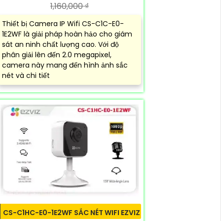
1,160,000 ₫
Thiết bị Camera IP Wifi CS-C1C-E0-
1E2WF là giải pháp hoàn hảo cho giám
sát an ninh chất lượng cao. Với độ
phân giải lên đến 2.0 megapixel,
camera này mang đến hình ảnh sắc
nét và chi tiết
CS-C1HC-E0-1E2WF SẮC NÉT WIFI EZVIZ