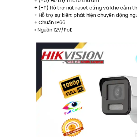
+ (-U) Hỗ trợ micro thu âm
+ (-F) Hỗ trợ nút reset cứng và khe cắm 
+ Hỗ trợ sự kiện: phát hiện chuyển động ngườ
+ Chuẩn IP66
• Nguồn 12V/PoE