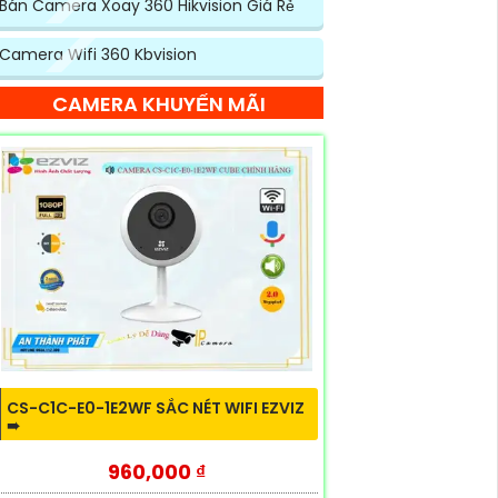
Bán Camera Xoay 360 Hikvision Giá Rẻ
Camera Wifi 360 Kbvision
CAMERA KHUYẾN MÃI
CS-C1C-E0-1E2WF SẮC NÉT WIFI EZVIZ
➠
960,000 ₫