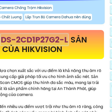
Camera Chống Trộm Hikvision
p Chất Lượng
Lắp Trọn Bộ Camera Dahua nên dùng
N
DS-2CD1P27G2-L
SẢN
CỦA HIKVISION
lựa chọn xuất sắc với ưu điểm là khả năng thu âm rõ
ng cấp giải pháp tối ưu cho hình ảnh sắc nét. Sản
Scan CMOS giúp thu hình đa sắc màu, mang lại trải
ất là sản phẩm chính hãng tại An Thành Phát, giúp
 động của camera.
n nhiều ưu điểm vượt trội như thu âm rõ ràng, công