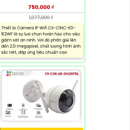
750,000 ₫
1,077,000 ₫
Thiết bị Camera IP Wifi CS-C1HC-E0-
1E2WF là sự lựa chọn hoàn hảo cho việc
giám sát an ninh. Với độ phân giải lên
đến 2.0 megapixel, chất lượng hình ảnh
sắc nét, đáp ứng tiêu chuẩn cao