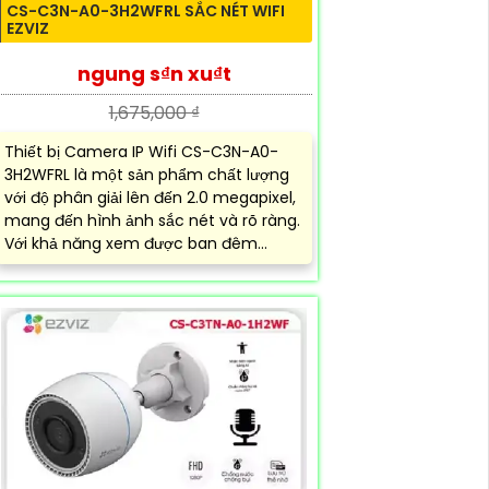
CS-C3N-A0-3H2WFRL SẮC NÉT WIFI
EZVIZ
ngung s₫n xu₫t
1,675,000 ₫
Thiết bị Camera IP Wifi CS-C3N-A0-
3H2WFRL là một sản phẩm chất lượng
với độ phân giải lên đến 2.0 megapixel,
mang đến hình ảnh sắc nét và rõ ràng.
Với khả năng xem được ban đêm...