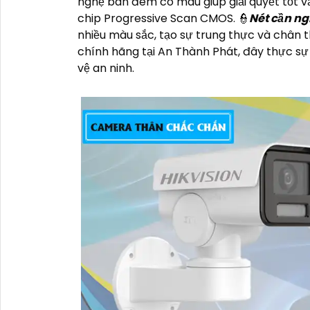
nghệ ban đêm có màu giúp giải quyết tốt v
chip Progressive Scan CMOS. 👮
Nét cần ng
nhiều màu sắc, tạo sự trung thực và chân 
chính hãng tại An Thành Phát, đây thực sự 
vệ an ninh.