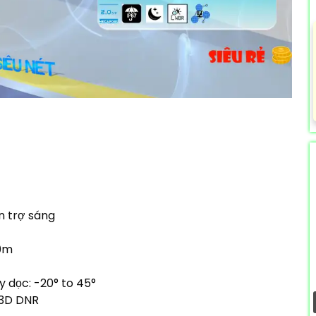
èn trợ sáng
30m
 dọc: -20° to 45°
 3D DNR