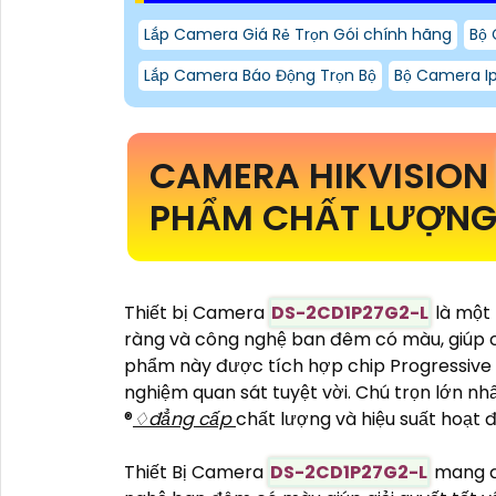
Lắp Camera Giá Rẻ Trọn Gói chính hãng
Bộ 
Lắp Camera Báo Động Trọn Bộ
Bộ Camera I
CAMERA HIKVISIO
PHẨM CHẤT LƯỢNG 
Thiết bị Camera
DS-2CD1P27G2-L
là một 
ràng và công nghệ ban đêm có màu, giúp cu
phẩm này được tích hợp chip Progressive 
nghiệm quan sát tuyệt vời. Chú trọn lớn nh
®️
♢
đẳng cấp
chất lượng và hiệu suất hoạt
Thiết Bị Camera
DS-2CD1P27G2-L
mang đế