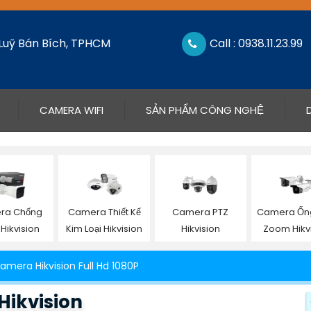
 Luỹ Bán Bích, TPHCM
Call : 0938.11.23.99
CAMERA WIFI
SẢN PHẨM CÔNG NGHỆ
ra Chống
Camera Thiết Kế
Camera PTZ
Camera Ống
Hikvision
Kim Loại Hikvision
Hikvision
Zoom Hikv
amera Hikvision Full Hd 1080P
Hikvision