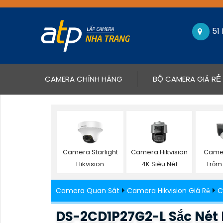
51
(CURRENT)
CAMERA CHÍNH HÃNG
BỘ CAMERA GIÁ RẺ
Camera Starlight
Camera Hikvision
Came
Hikvision
4K Siêu Nét
Trộm 
Camera Quan Sát
Camera Hikvision Giá Rẻ
C
DS-2CD1P27G2-L Sắc Nét 