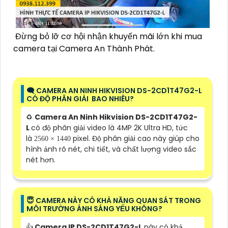
Đừng bỏ lỡ cơ hội nhận khuyến mãi lớn khi mua
camera tại Camera An Thành Phát.
🗨️ CAMERA AN NINH HIKVISION DS-2CD1T47G2-L
CÓ ĐỘ PHÂN GIẢI BAO NHIÊU?
♻️
Camera An Ninh Hikvision DS-2CD1T47G2-
L
có độ phân giải video là 4MP 2K Ultra HD, tức
là
pixel. Độ phân giải cao này giúp cho
2560 × 1440
hình ảnh rõ nét, chi tiết, và chất lượng video sắc
nét hơn.
😇 CAMERA NÀY CÓ KHẢ NĂNG QUAN SÁT TRONG
MÔI TRƯỜNG ÁNH SÁNG YẾU KHÔNG?
👍
Camera IP DS-2CD1T47G2-L
này có khả