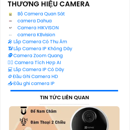
THƯƠNG HIỆU CAMERA
Bộ Camera Quan Sát
camera Dahua
Camera HIKVISON
camera KBvision
️🎤️
Lắp Camera Có Thu Âm
📶
Lắp Camera IP Không Dây
🕵️
Camera Zoom Quang
🧛‍♀️
Camera Tích Hợp AI
💻
Lắp Camera IP Có Dây
⚙️
Đầu Ghi Camera HD
📥
Đầu ghi camera IP
TIN TỨC LIÊN QUAN