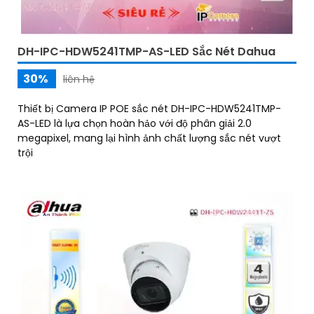
DH-IPC-HDW5241TMP-AS-LED Sắc Nét Dahua
30%
liên hệ
Thiết bị Camera IP POE sắc nét DH-IPC-HDW5241TMP-
AS-LED là lựa chọn hoàn hảo với độ phân giải 2.0
megapixel, mang lại hình ảnh chất lượng sắc nét vượt
trội