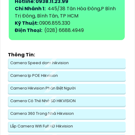
Hotline: 0938.11.23.99
Chi Nhánh 1:
445/38 Tân Hòa Đông,P Bình
Trị Đông, Bình Tân, TP HCM
Kỹ Thuật:
0906.855.330
Điện Thoại:
(028) 6688.4949
Thông Tin:
Camera Speed dom hikvision
Camera Ip POE Hikvision
Camera Hikvision Phân Biệt Người
Camera Có Thẻ Nhớ SD HIKVISION
Camera 360 Trong Nhà Hikvision
Lắp Camera Wifi Full HD Hikvision