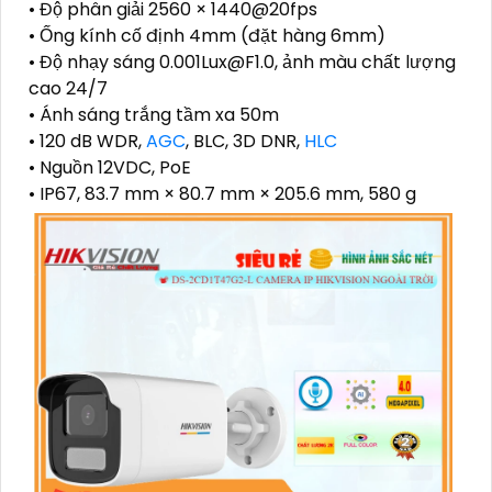
• Độ phân giải 2560 × 1440@20fps
• Ống kính cố định 4mm (đặt hàng 6mm)
• Độ nhạy sáng 0.001Lux@F1.0, ảnh màu chất lượng
cao 24/7
• Ánh sáng trắng tầm xa 50m
• 120 dB WDR,
AGC
, BLC, 3D DNR,
HLC
• Nguồn 12VDC, PoE
• IP67, 83.7 mm × 80.7 mm × 205.6 mm, 580 g