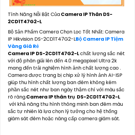
Tính Năng Nỗi Bật Của
Camera IP Thân DS-
2CD1T47G2-L
Bộ Sản Phẩm Camera Chọn Lọc Tốt Nhất: Camera
IP Hikvision DS-2CD1T47G2-L
Bộ Camera IP Tiệm
Vàng Giá Rẻ
Camera IP
DS-2CD1T47G2-L
chất lượng sắc nét
với độ phân giải lên đến 4.0 megapixel Ultra 2k
mang đến trải nghiệm hình ảnh chất lượng cao .
Camera được trang bị chip xử lý hình ảnh AI-ISP
giúp thu hình chất lượng ban đêm không kém
phần sắc nét như ban ngày thậm chí với màu sắc
rõ ràng.
Camera IP thân trụ
DS-2CD1T47G2-L
với khả năng thu hình thông minh ban đêm màu
sắc tự nhiên là lựa chọn lý tưởng cho hệ thống
giám sát đêm hoặc nâng cấp camera giám sát.