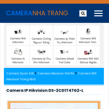
CAMERA
NHA TRANG
Camera Wifi
Camera Wifi
Camera Chống
Camera Ip Thân
Hikvision
Hikvision Trong
Ngược Sáng
Trụ Hikvision
Nhà
Hikvision
Camera Ai
Camera Ip Thu
Camera Hilook
Camera Wifi 360
Hikvision
Âm Hikvision
Full Color
Dahua Ngoài
Trời
Camera Quan Sát
Camera Hikvision Giá Rẻ
Camera Wifi
Hikvision Trong Nhà
Camera IP Hikvision DS-2CD1T47G2-L