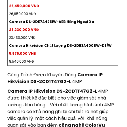
26,450,000 VNĐ
26,650,000 VNĐ
Camera DS-2DE7A425IW-AEB Hồng Ngoại Xa
23,230,000 VNĐ
23,430,000 VNĐ
Camera Hikvision Chất Lượng DS-2DE3A400BW-DE/W
5,975,000 VNĐ
8,540,000 VNĐ
Công Trình Được Khuyên Dùng
Camera IP
Hikvision
DS-2CD1T47G2-L
4MP
Camera IP Hikvision
DS-2CD1T47G2-L
4MP
được thiết kế đặc biệt cho việc giám sát nhà
xưởng , kho hàng ....Với chất lượng hình ảnh 4MP
camera có khả năng ghi lại chi tiết rõ nét giúp
việc quản lý một cách hiệu quả. với khả năng
quan sát vào ban đêm
công nghệ ColorVu