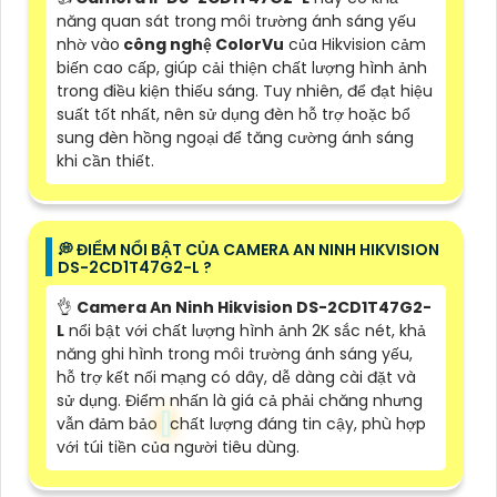
năng quan sát trong môi trường ánh sáng yếu
nhờ vào
công nghệ ColorVu
của Hikvision cảm
biến cao cấp, giúp cải thiện chất lượng hình ảnh
trong điều kiện thiếu sáng. Tuy nhiên, để đạt hiệu
suất tốt nhất, nên sử dụng đèn hỗ trợ hoặc bổ
sung đèn hồng ngoại để tăng cường ánh sáng
khi cần thiết.
️💭 ĐIỂM NỔI BẬT CỦA CAMERA AN NINH HIKVISION
DS-2CD1T47G2-L ?
👌
Camera An Ninh Hikvision DS-2CD1T47G2-
L
nổi bật với chất lượng hình ảnh 2K sắc nét, khả
năng ghi hình trong môi trường ánh sáng yếu,
hỗ trợ kết nối mạng có dây, dễ dàng cài đặt và
sử dụng. Điểm nhấn là giá cả phải chăng nhưng
vẫn đảm bảo
chất lượng đáng tin cậy, phù hợp
với túi tiền của người tiêu dùng.