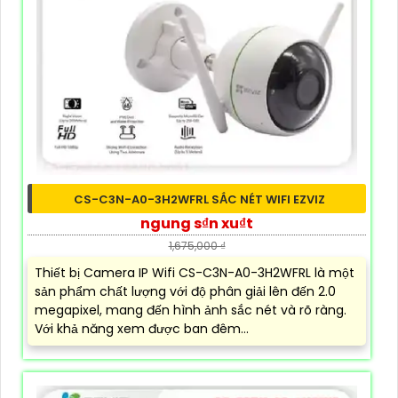
CS-C3N-A0-3H2WFRL SẮC NÉT WIFI EZVIZ
ngung s₫n xu₫t
1,675,000 ₫
Thiết bị Camera IP Wifi CS-C3N-A0-3H2WFRL là một
sản phẩm chất lượng với độ phân giải lên đến 2.0
megapixel, mang đến hình ảnh sắc nét và rõ ràng.
Với khả năng xem được ban đêm...