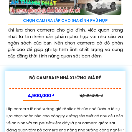
CHỌN CAMERA LẮP CHO GIA ĐÌNH PHÙ HỢP
Khi lựa chọn camera cho gia đình, việc quan trọng
nhất là tìm kiếm sản phẩm phù hợp với nhu cầu và
ngân sách của bạn. Nên chọn camera có độ phân
giải cao để giúp ghi lại hình ảnh chất lượng và cung
cấp đồng thời tính năng quan sát ban đêm
BỘ CAMERA IP NHÀ XƯỞNG GIÁ RẺ
4,900,000 ₫
8,200,000 ₫
Lắp camera IP nhà xưởng giá rẻ sắc nét của nhà Dahua là sự
lựa chọn hoàn hảo cho công ty xưởng sản xuất có nhu cầu bảo
vệ an ninh với chi phí tiết kiệm đây là gói camera giám sát
đáng quan tâm bộ camera kho hàng nhà xưởng công nghệ IP