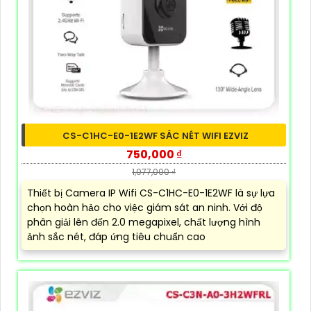
CS-C1HC-E0-1E2WF SẮC NÉT WIFI EZVIZ
750,000 ₫
1,077,000 ₫
Thiết bị Camera IP Wifi CS-C1HC-E0-1E2WF là sự lựa
chọn hoàn hảo cho việc giám sát an ninh. Với độ
phân giải lên đến 2.0 megapixel, chất lượng hình
ảnh sắc nét, đáp ứng tiêu chuẩn cao