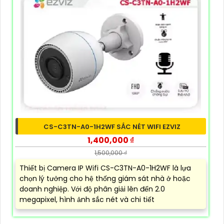
CS-C3TN-A0-1H2WF SẮC NÉT WIFI EZVIZ
1,400,000 ₫
1,500,000 ₫
Thiết bị Camera IP Wifi CS-C3TN-A0-1H2WF là lựa
chọn lý tưởng cho hệ thống giám sát nhà ở hoặc
doanh nghiệp. Với độ phân giải lên đến 2.0
megapixel, hình ảnh sắc nét và chi tiết