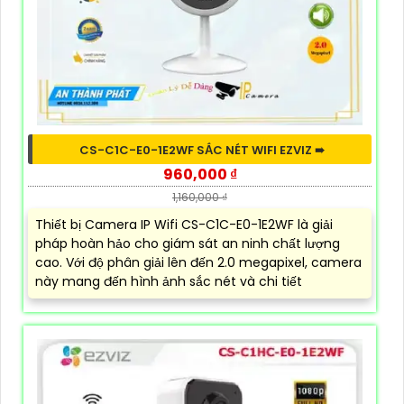
CS-C1C-E0-1E2WF SẮC NÉT WIFI EZVIZ ➠
960,000 ₫
1,160,000 ₫
Thiết bị Camera IP Wifi CS-C1C-E0-1E2WF là giải
pháp hoàn hảo cho giám sát an ninh chất lượng
cao. Với độ phân giải lên đến 2.0 megapixel, camera
này mang đến hình ảnh sắc nét và chi tiết