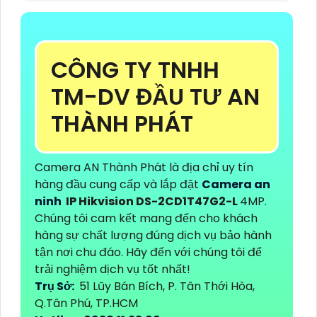
CÔNG TY TNHH
TM-DV ĐẦU TƯ AN
THÀNH PHÁT
Camera AN Thành Phát là địa chỉ uy tín
hàng đầu cung cấp và lắp đặt
Camera an
ninh
IP Hikvision
DS-2CD1T47G2-L
4MP.
Chúng tôi cam kết mang đến cho khách
hàng sự chất lượng đúng dịch vụ bảo hành
tận nơi chu đáo. Hãy đến với chúng tôi để
trải nghiệm dịch vụ tốt nhất!
Trụ Sở:
51 Lũy Bán Bích, P. Tân Thới Hòa,
Q.Tân Phú, TP.HCM