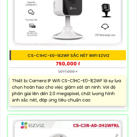
CS-C1HC-E0-1E2WF SẮC NÉT WIFI EZVIZ
750,000 ₫
1,077,000 ₫
Thiết bị Camera IP Wifi CS-C1HC-E0-1E2WF là sự lựa
chọn hoàn hảo cho việc giám sát an ninh. Với độ
phân giải lên đến 2.0 megapixel, chất lượng hình
ảnh sắc nét, đáp ứng tiêu chuẩn cao