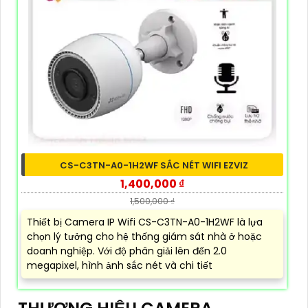
CS-C3TN-A0-1H2WF SẮC NÉT WIFI EZVIZ
1,400,000 ₫
1,500,000 ₫
Thiết bị Camera IP Wifi CS-C3TN-A0-1H2WF là lựa
chọn lý tưởng cho hệ thống giám sát nhà ở hoặc
doanh nghiệp. Với độ phân giải lên đến 2.0
megapixel, hình ảnh sắc nét và chi tiết