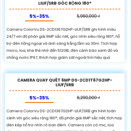
LIUF/SRB GÓC RỘNG 180°
5%-35%
5,960,000 ₫
Camera ColorVu DS-2CD1367G2HP-LIUF/SRB ghi hình màu
24/7 với độ phân giải 6MP sắc nét, góc nhìn siêu rộng 180°, hỗ
trợ đèn hồng ngoại và ánh sáng trắng tầm xa 30m. Tích hợp
micro, loa, khe thẻ nhớ đến 512GB, đèn cảnh báo xanh đỏ và
chống nước IP67, thích hợp giám sát ngoài trời hiệu quả
CAMERA QUAY QUÉT 6MP DS-2CD1T67G2HP-
LIUF/SRB
5%-35%
6,290,000 ₫
Camera ColorVu DS-2CD1367G2HP-LIUF/SRB ghi hình toàn
cảnh với góc siêu rộng 180°, độ phân giải 6MP sắc nét, tích hợp
đèn kép hỗ trợ nhìn rõ ban đêm. Camera còn có mic, loa