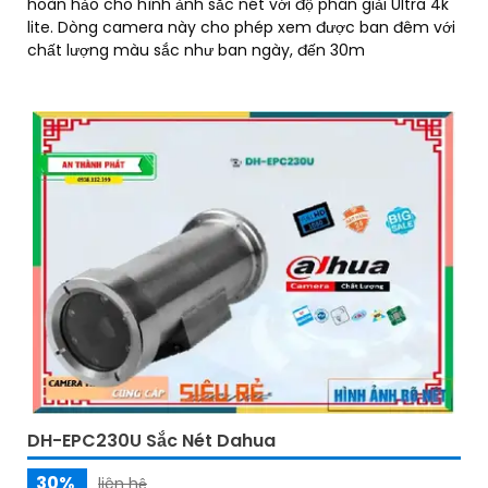
hoàn hảo cho hình ảnh sắc nét với độ phân giải Ultra 4k
lite. Dòng camera này cho phép xem được ban đêm với
chất lượng màu sắc như ban ngày, đến 30m
DH-EPC230U Sắc Nét Dahua
30%
liên hệ