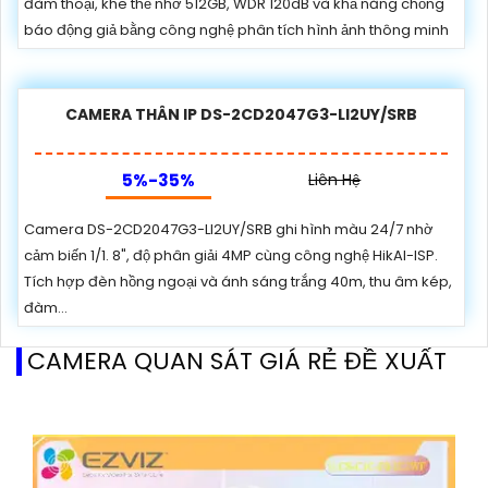
đàm thoại, khe thẻ nhớ 512GB, WDR 120dB và khả năng chống
báo động giả bằng công nghệ phân tích hình ảnh thông minh
CAMERA THÂN IP DS-2CD2047G3-LI2UY/SRB
5%-35%
Liên Hệ
Camera DS-2CD2047G3-LI2UY/SRB ghi hình màu 24/7 nhờ
cảm biến 1/1. 8", độ phân giải 4MP cùng công nghệ HikAI-ISP.
Tích hợp đèn hồng ngoại và ánh sáng trắng 40m, thu âm kép,
đàm...
CAMERA QUAN SÁT GIÁ RẺ ĐỀ XUẤT