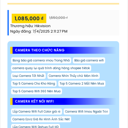
1,085,000 ₫
1,550,000 ₫
Thương hiệu:
Hikvision
Ngày đăng:
7/4/2025 2:11:27 PM
CAMERA THEO CHỨC NĂNG
Bảng báo giá camera imou Trong Nhà
Báo giá camera wifi
camera quay lại quá trình đóng hàng shopee tiktok
Loại Camera Tốt Nhất
Camera Nhìn Thấy chữ Màn Hình
Top 5 Camera Cho Kho Hàng
Top 5 Camera 2 Mắt Nên Mua
Top 5 Camera Wifi 360 Nên Mua
CAMERA KẾT NỐI WIFI
Lắp Camera Wifi Full Color giá rẻ
Camera Wifi Imou Ngoài Trời
Camera Ezviz Giá Rẻ Hình Ảnh Sắc Nét
Lắp Camera Wifi Dahua Full HD