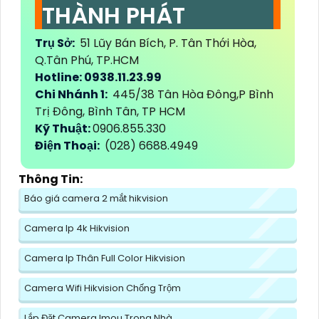
THÀNH PHÁT
Trụ Sở:
51 Lũy Bán Bích, P. Tân Thới Hòa,
Q.Tân Phú, TP.HCM
Hotline: 0938.11.23.99
Chi Nhánh 1:
445/38 Tân Hòa Đông,P Bình
Trị Đông, Bình Tân, TP HCM
Kỹ Thuật:
0906.855.330
Điện Thoại:
(028) 6688.4949
Thông Tin:
Báo giá camera 2 mắt hikvision
Camera Ip 4k Hikvision
Camera Ip Thân Full Color Hikvision
Camera Wifi Hikvision Chống Trộm
Lắp Đặt Camera Imou Trong Nhà