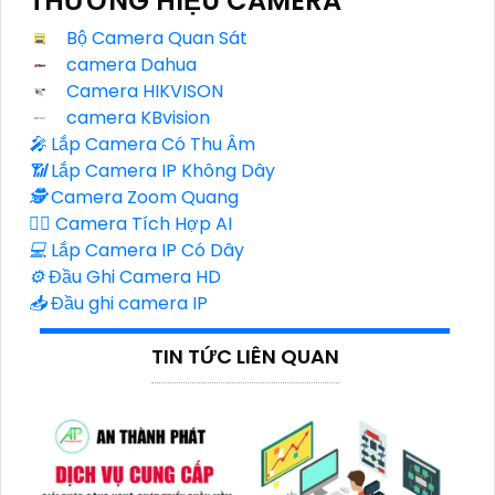
THƯƠNG HIỆU CAMERA
Bộ Camera Quan Sát
camera Dahua
Camera HIKVISON
camera KBvision
️🎤️
Lắp Camera Có Thu Âm
📶
Lắp Camera IP Không Dây
🕵️
Camera Zoom Quang
🧛‍♀️
Camera Tích Hợp AI
💻
Lắp Camera IP Có Dây
⚙️
Đầu Ghi Camera HD
📥
Đầu ghi camera IP
TIN TỨC LIÊN QUAN