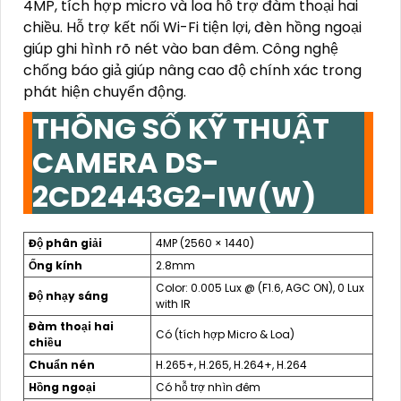
4MP, tích hợp micro và loa hỗ trợ đàm thoại hai
chiều. Hỗ trợ kết nối Wi-Fi tiện lợi, đèn hồng ngoại
giúp ghi hình rõ nét vào ban đêm. Công nghệ
chống báo giả giúp nâng cao độ chính xác trong
phát hiện chuyển động.
THÔNG SỐ KỸ THUẬT
CAMERA DS-
2CD2443G2-IW(W)
Độ phân giải
4MP (2560 × 1440)
Ống kính
2.8mm
Color: 0.005 Lux @ (F1.6, AGC ON), 0 Lux
Độ nhạy sáng
with IR
Đàm thoại hai
Có (tích hợp Micro & Loa)
chiều
Chuẩn nén
H.265+, H.265, H.264+, H.264
Hồng ngoại
Có hỗ trợ nhìn đêm