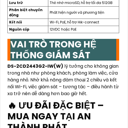
Lưu trữ
Thẻ nhớ microSD, hỗ trợ tối đa 512GB
Phân biệt chuyển
Phát hiện người và phương tiện
động
Kết nối
Wi-Fi, PoE, hỗ trợ Hik-connect
Nguồn cấp
12VDC hoặc PoE
VAI TRÒ TRONG HỆ
THỐNG GIÁM SÁT
DS-2CD2443G2-IW(W)
lý tưởng cho không gian
trong nhà như phòng khách, phòng làm việc, cửa
hàng nhỏ. Nhờ khả năng đàm thoại 2 chiều và kết
nối Wi-Fi, việc giám sát – tương tác – điều hành từ
xa trở nên dễ dàng hơn bao giờ hết.
🔥 ƯU ĐÃI ĐẶC BIỆT –
MUA NGAY TẠI AN
THÀNH PHÁT