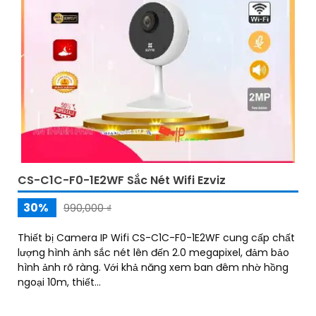
CS-C1C-F0-1E2WF Sắc Nét Wifi Ezviz
30%
990,000 ₫
Thiết bị Camera IP Wifi CS-C1C-F0-1E2WF cung cấp chất
lượng hình ảnh sắc nét lên đến 2.0 megapixel, đảm bảo
hình ảnh rõ ràng. Với khả năng xem ban đêm nhờ hồng
ngoại 10m, thiết...