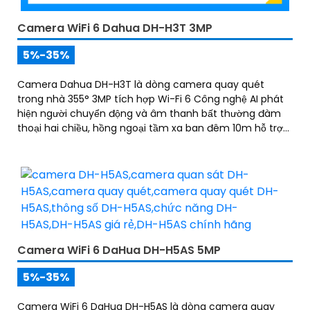
Camera WiFi 6 Dahua DH-H3T 3MP
5%-35%
Camera Dahua DH-H3T là dòng camera quay quét
trong nhà 355° 3MP tích hợp Wi-Fi 6 Công nghệ AI phát
hiện người chuyển động và âm thanh bất thường đàm
thoại hai chiều, hồng ngoại tầm xa ban đêm 10m hỗ trợ
thẻ nhớ MicroSD 256GB ONVIF và điều khiển từ xa qua
ứng dụng DMSS
Camera WiFi 6 DaHua DH-H5AS 5MP
5%-35%
Camera WiFi 6 DaHua DH-H5AS là dòng camera quay