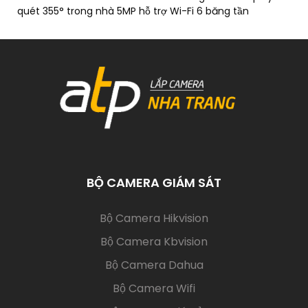
quét 355° trong nhà 5MP hỗ trợ Wi-Fi 6 băng tần
BỘ CAMERA GIÁM SÁT
(current)
Bộ Camera Hikvision
Bộ Camera Kbvision
Bộ Camera Dahua
Bộ Camera Wifi