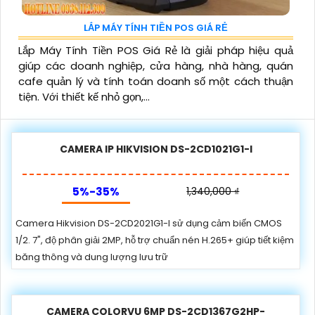
LẮP MÁY TÍNH TIỀN POS GIÁ RẺ
Lắp Máy Tính Tiền POS Giá Rẻ là giải pháp hiệu quả
giúp các doanh nghiệp, cửa hàng, nhà hàng, quán
cafe quản lý và tính toán doanh số một cách thuận
tiện. Với thiết kế nhỏ gọn,...
CAMERA IP HIKVISION DS-2CD1021G1-I
5%-35%
1,340,000 ₫
Camera Hikvision DS-2CD2021G1-I sử dụng cảm biến CMOS
1/2. 7", độ phân giải 2MP, hỗ trợ chuẩn nén H.265+ giúp tiết kiệm
băng thông và dung lượng lưu trữ
CAMERA COLORVU 6MP DS-2CD1367G2HP-