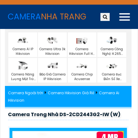
CAMERA
NHA TRANG
Camera AI IP
Camera Ultra 3k
Camera
Camera Công
Hikvision
Hikvision
Hikvision Full Hd
Nghệ H.265
1080P
Hikvision
Camera Năng
Camera Chip
Camera Đọc
Báo Giá Camera
Lượng Mặt Trời
Acusense
Biển Số Xe
IP Hikvision
Hikvision
Hikvision
Camera Ngoài trời
Camera Hikvision Giá Rẻ
Camera Ai
Hikvision
Camera Trong Nhà DS-2CD2443G2-IW (W)