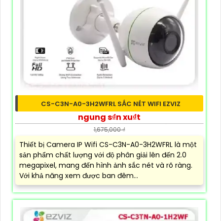
CS-C3N-A0-3H2WFRL SẮC NÉT WIFI EZVIZ
ngung s₫n xu₫t
1,675,000 ₫
Thiết bị Camera IP Wifi CS-C3N-A0-3H2WFRL là một
sản phẩm chất lượng với độ phân giải lên đến 2.0
megapixel, mang đến hình ảnh sắc nét và rõ ràng.
Với khả năng xem được ban đêm...