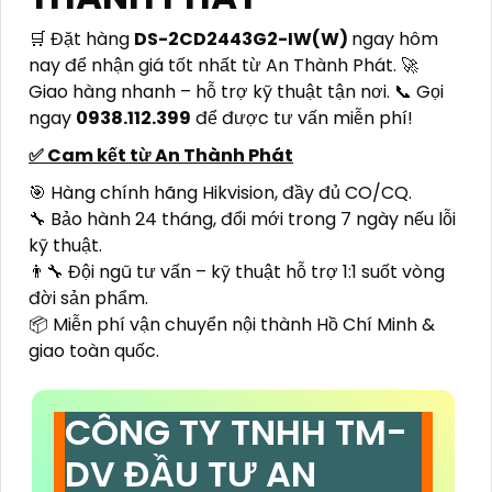
🛒 Đặt hàng
DS-2CD2443G2-IW(W)
ngay hôm
nay để nhận giá tốt nhất từ An Thành Phát. 🚀
Giao hàng nhanh – hỗ trợ kỹ thuật tận nơi. 📞 Gọi
ngay
0938.112.399
để được tư vấn miễn phí!
✅ Cam kết từ An Thành Phát
🎯 Hàng chính hãng Hikvision, đầy đủ CO/CQ.
🔧 Bảo hành 24 tháng, đổi mới trong 7 ngày nếu lỗi
kỹ thuật.
👨‍🔧 Đội ngũ tư vấn – kỹ thuật hỗ trợ 1:1 suốt vòng
đời sản phẩm.
📦 Miễn phí vận chuyển nội thành Hồ Chí Minh &
giao toàn quốc.
CÔNG TY TNHH TM-
DV ĐẦU TƯ AN