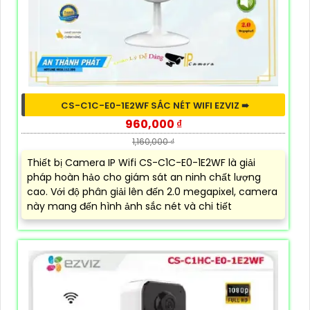
CS-C1C-E0-1E2WF SẮC NÉT WIFI EZVIZ ➠
960,000 ₫
1,160,000 ₫
Thiết bị Camera IP Wifi CS-C1C-E0-1E2WF là giải
pháp hoàn hảo cho giám sát an ninh chất lượng
cao. Với độ phân giải lên đến 2.0 megapixel, camera
này mang đến hình ảnh sắc nét và chi tiết