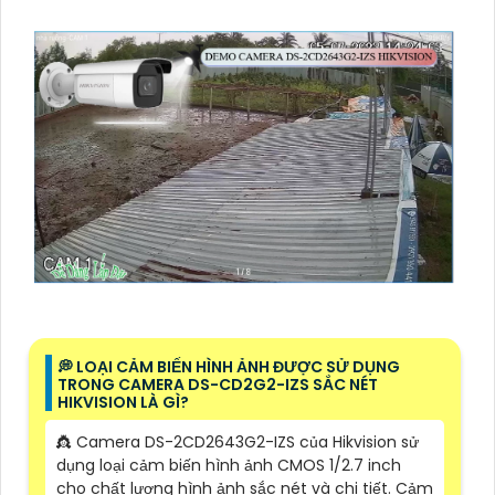
️💭 LOẠI CẢM BIẾN HÌNH ẢNH ĐƯỢC SỬ DỤNG
TRONG CAMERA DS-CD2G2-IZS SẮC NÉT
HIKVISION LÀ GÌ?
👸 Camera DS-2CD2643G2-IZS của Hikvision sử
dụng loại cảm biến hình ảnh CMOS 1/2.7 inch
cho chất lượng hình ảnh sắc nét và chi tiết. Cảm