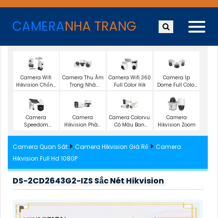
CAMERA
NHA TRANG
Camera Wifi
Camera Thu Âm
Camera Wifi 360
Camera Ip
Hikvision Chống
Trong Nhà
Full Color Hik
Dome Full Color
Trộm
Hikvision
Hik
Camera
Camera
Camera Colorvu
Camera
Speedom
Hikvision Phân
Có Màu Ban
Hikvision Zoom
Hikvision
Biệt Người
Đêm
Camera Quan Sát
Camera Hikvision Giá Rẻ
Camera
Hikvision Full Hd 1080P
DS-2CD2643G2-IZS Sắc Nét Hikvision