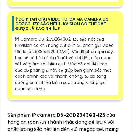
❓ ĐỘ PHÂN GIẢI VIDEO TỐI ĐA MÀ CAMERA DS-
CD2G2-IZS SẮC NÉT HIKVISION CÓ THỂ ĐẠT
ĐƯỢC LÀ BAO NHIÊU?
🦉 Camera DS-2CD2643G2-IZS sắc nét của
Hikvision có khả năng đạt đến độ phân giải video
tối đa là 2688 x 1520 (4MP). Với độ phân giải này,
bạn sẽ có hình ảnh rõ nét và chi tiết, giúp quan
sát và giám sát hiệu quả. Mức độ chi tiết cao
của độ phân giải này sẽ giúp bạn giám sát một
cách chính xác và nhanh chóng, từ đó tăng
cường an ninh và kiểm soát trong không gian
quan sát được.
Sản phẩm IP camera
DS-2CD2643G2-IZS
của
hãng an toàn An Thành Phát đáng để lưu ý với
chất lượng sắc nét lên đến 4.0 megapixel, mang