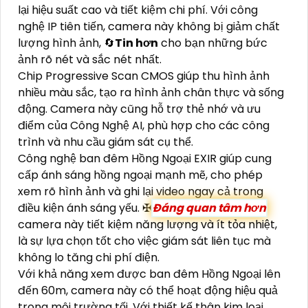
lại hiệu suất cao và tiết kiệm chi phí. Với công
nghệ IP tiên tiến, camera này không bị giảm chất
lượng hình ảnh, 🔄
Tin hơn
cho bạn những bức
ảnh rõ nét và sắc nét nhất.
Chip Progressive Scan CMOS giúp thu hình ảnh
nhiều màu sắc, tạo ra hình ảnh chân thực và sống
động. Camera này cũng hỗ trợ thẻ nhớ và ưu
điểm của Công Nghệ AI, phù hợp cho các công
trình và nhu cầu giám sát cụ thể.
Công nghệ ban đêm Hồng Ngoại EXIR giúp cung
cấp ánh sáng hồng ngoại mạnh mẽ, cho phép
xem rõ hình ảnh và ghi lại video ngay cả trong
điều kiện ánh sáng yếu. ✠
Đáng quan tâm hơn
camera này tiết kiệm năng lượng và ít tỏa nhiệt,
là sự lựa chọn tốt cho việc giám sát liên tục mà
không lo tăng chi phí điện.
Với khả năng xem được ban đêm Hồng Ngoại lên
đến 60m, camera này có thể hoạt động hiệu quả
trong môi trường tối. Với thiết kế thân kim loại