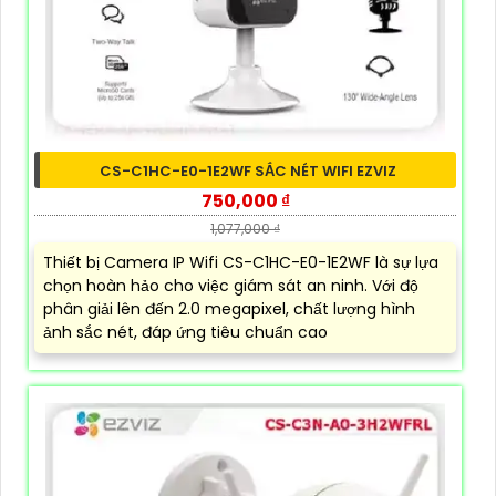
CS-C1HC-E0-1E2WF SẮC NÉT WIFI EZVIZ
750,000 ₫
1,077,000 ₫
Thiết bị Camera IP Wifi CS-C1HC-E0-1E2WF là sự lựa
chọn hoàn hảo cho việc giám sát an ninh. Với độ
phân giải lên đến 2.0 megapixel, chất lượng hình
ảnh sắc nét, đáp ứng tiêu chuẩn cao