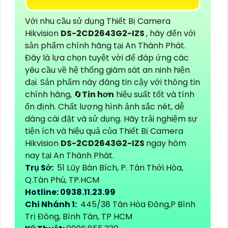
Với nhu cầu sử dụng Thiết Bị Camera
Hikvision
DS-2CD2643G2-IZS
, hãy đến với
sản phẩm chính hãng tại An Thành Phát.
Đây là lựa chọn tuyệt vời để đáp ứng các
yêu cầu về hệ thống giám sát an ninh hiện
đại. Sản phẩm này đáng tin cậy với thông tin
chính hãng, 🔄
Tin hơn
hiệu suất tốt và tính
ổn định. Chất lượng hình ảnh sắc nét, dễ
dàng cài đặt và sử dụng. Hãy trải nghiệm sự
tiện ích và hiệu quả của Thiết Bị Camera
Hikvision
DS-2CD2643G2-IZS
ngay hôm
nay tại An Thành Phát.
Trụ Sở:
51 Lũy Bán Bích, P. Tân Thới Hòa,
Q.Tân Phú, TP.HCM
Hotline: 0938.11.23.99
Chi Nhánh 1:
445/38 Tân Hòa Đông,P Bình
Trị Đông, Bình Tân, TP HCM