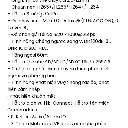
+ Ống kính có thể thay đổi 2.8~12mm
+ Chuẩn nén H.265+/H.265/H.264+/H.264
+ Hỗ trợ 3 luồng dữ liệu
+ Độ nhạy sáng Màu: 0.005 Lux @ (F1.6, AGC ON), 0
lux với IR ;
+ Độ phân giải tối đa 1920 × 1080@25fps
+ Tính năng Chống ngược sáng WDR 120dB; 3D
DNR; ICR; BLC; HLC.
+ Hồng ngoại 60m;
+ Hỗ trợ thẻ nhớ SD/SDHC/SDXC tối đa 256GB
+ Tính năng phát hiện chuyển động phân biệt
người và phương tiên
+ Tính năng Phát hiện vượt hàng rào ảo, phát
hiện xâm nhập
. Phát hiện khuôn mặt
+ Hỗ trợ dịch vụ Hik-Connect, Hỗ trợ tên miền
Cameraddns
- S: Kết nối Audio/Alarm IO
- Z: Thêm Motorized VF lens, zoom qua phần