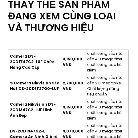
THAY THẾ SẢN PHẨM
ĐANG XEM CÙNG LOẠI
VÀ THƯƠNG HIỆU
chất lượng sắc nét
Camera DS-
3,150,000
đến 4.0 megapixel
2CD1T47G2-LUF Chức
VNĐ
chất lượng cao tiết
Năng Cao Cấp
kiệm
chất lượng sắc nét
✨ Camera Hikvision Sắc
2,730,000
đến 2.0 megapixel
Nét DS-2CD1T27G0-LUF
VNĐ
Chất lượng đúng
tiêu chuẩn
chất lượng sắc nét
Camera Hikvision DS-
3,150,000
đến 4.0 megapixel
2CD1347G2-LUF Hình
VNĐ
chất lượng cao tiết
Ảnh Đẹp
kiệm
chất lượng sắc nét
DS-2CD1347G2-L
3,070,000
đến 4.0 megapixel
Camera An Ninh Giá rẻ
VNĐ
chất lượng cao tiết