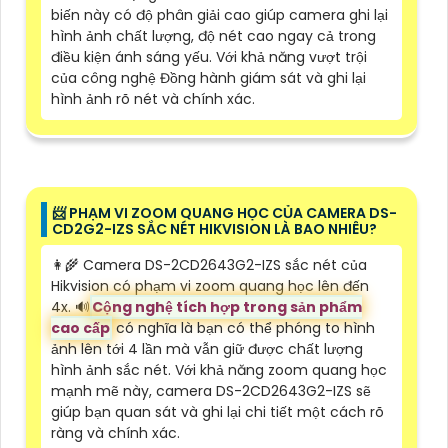
biến này có độ phân giải cao giúp camera ghi lại
hình ảnh chất lượng, độ nét cao ngay cả trong
điều kiện ánh sáng yếu. Với khả năng vượt trội
của công nghệ Đồng hành giám sát và ghi lại
hình ảnh rõ nét và chính xác.
📨 PHẠM VI ZOOM QUANG HỌC CỦA CAMERA DS-
CD2G2-IZS SẮC NÉT HIKVISION LÀ BAO NHIÊU?
👩‍🌾 Camera DS-2CD2643G2-IZS sắc nét của
Hikvision có phạm vi zoom quang học lên đến
4x. 🔊
Cộng nghệ tích hợp trong sản phẩm
cao cấp
có nghĩa là bạn có thể phóng to hình
ảnh lên tới 4 lần mà vẫn giữ được chất lượng
hình ảnh sắc nét. Với khả năng zoom quang học
mạnh mẽ này, camera DS-2CD2643G2-IZS sẽ
giúp bạn quan sát và ghi lại chi tiết một cách rõ
ràng và chính xác.