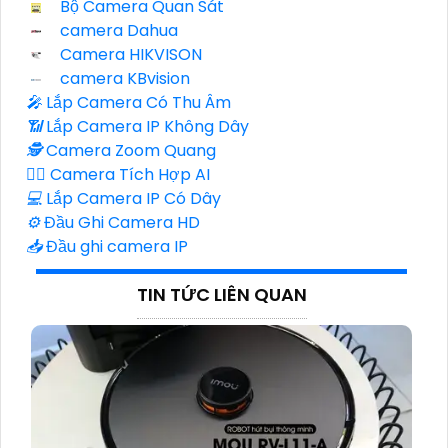
Bộ Camera Quan Sát
camera Dahua
Camera HIKVISON
camera KBvision
️🎤️
Lắp Camera Có Thu Âm
📶
Lắp Camera IP Không Dây
🕵️
Camera Zoom Quang
🧛‍♀️
Camera Tích Hợp AI
💻
Lắp Camera IP Có Dây
⚙️
Đầu Ghi Camera HD
📥
Đầu ghi camera IP
TIN TỨC LIÊN QUAN