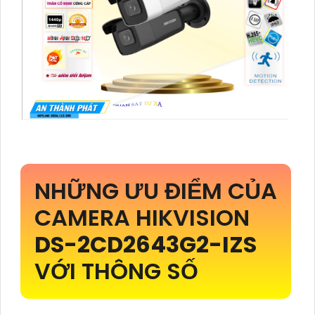
NHỮNG ƯU ĐIỂM CỦA
CAMERA HIKVISION
DS-2CD2643G2-IZS
VỚI THÔNG SỐ