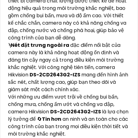
thiết bị camera chất lượng được thiết kế để hoạt
động hiệu quả trong môi trường khắc nghiệt, bao
gồm chống bụi bẩn, mưa và độ ẩm cao. Với thiết
kế chắc chắn, camera này có khả năng chống va
đập, chống nước và chống phá hoại, giúp bảo vệ
công trình của bạn dễ dàng.
ϡ
Nét đặt trưng ngoài ra
đặc điểm nổi bật của
camera này là khả năng hoạt động ổn định và
đáng tin cậy ngay cả trong điều kiện môi trường
khắc nghiệt. Với công nghệ tiên tiến, camera
Hikvision
DS-2CD2643G2-IZS
mang đến hình ảnh
sắc nét, chất lượng cao, giúp bạn theo dõi và
giám sát một cách chính xác.
Với những ưu điểm vượt trội về chống bụi bẩn,
chống mưa, chống ẩm ướt và chống va đập,
camera Hikvision
DS-2CD2643G2-IZS
là lựa chọn
lý tưởng để 🔄
Tin hơn
an ninh và an toàn cho các
công trình của bạn trong mọi điều kiện thời tiết và
môi trường khắc nghiệt.