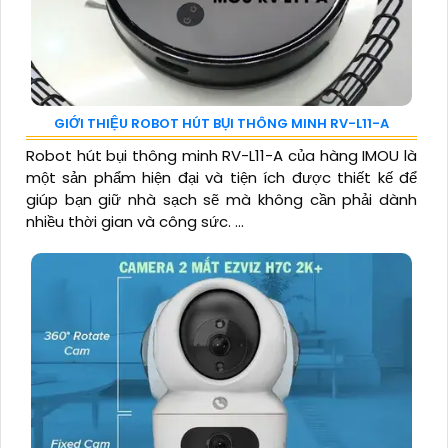
GIỚI THIỆU ROBOT HÚT BỤI THÔNG MINH RV-L11-A
Robot hút bụi thông minh RV-L11-A của hàng IMOU là
một sản phẩm hiện đại và tiện ích được thiết kế để
giúp bạn giữ nhà sạch sẽ mà không cần phải dành
nhiều thời gian và công sức. ...