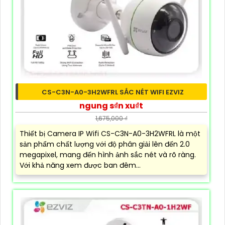
CS-C3N-A0-3H2WFRL SẮC NÉT WIFI EZVIZ
ngung s₫n xu₫t
1,675,000 ₫
Thiết bị Camera IP Wifi CS-C3N-A0-3H2WFRL là một
sản phẩm chất lượng với độ phân giải lên đến 2.0
megapixel, mang đến hình ảnh sắc nét và rõ ràng.
Với khả năng xem được ban đêm...