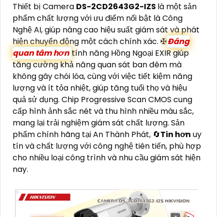
Thiết bị Camera
DS-2CD2643G2-IZS
là một sản
phẩm chất lượng với ưu điểm nổi bật là Công
Nghệ AI, giúp nâng cao hiệu suất giám sát và phát
hiện chuyển động một cách chính xác. ✠
Đáng
quan tâm hơn
tính năng Hồng Ngoại EXIR giúp
tăng cường khả năng quan sát ban đêm mà
không gây chói lóa, cùng với việc tiết kiệm năng
lượng và ít tỏa nhiệt, giúp tăng tuổi thọ và hiệu
quả sử dụng. Chip Progressive Scan CMOS cung
cấp hình ảnh sắc nét và thu hình nhiều màu sắc,
mang lại trải nghiệm giám sát chất lượng. Sản
phẩm chính hãng tại An Thành Phát, 🔄
Tin hơn
uy
tín và chất lượng với công nghệ tiên tiến, phù hợp
cho nhiều loại công trình và nhu cầu giám sát hiện
nay.