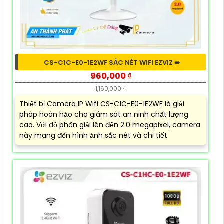
CS-C1C-E0-1E2WF SẮC NÉT WIFI EZVIZ ➠
960,000 ₫
1,160,000 ₫
Thiết bị Camera IP Wifi CS-C1C-E0-1E2WF là giải
pháp hoàn hảo cho giám sát an ninh chất lượng
cao. Với độ phân giải lên đến 2.0 megapixel, camera
này mang đến hình ảnh sắc nét và chi tiết