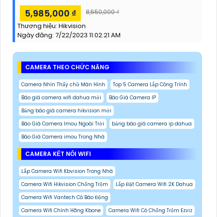
5,985,000 ₫
8,550,000 ₫
Thương hiệu:
Hikvision
Ngày đăng:
7/22/2023 11:02:21 AM
CAMERA THEO CHỨC NĂNG
Camera Nhìn Thấy chữ Màn Hình
Top 5 Camera Lắp Công Trình
Báo giá camera wifi dahua mới
Báo Giá Camera IP
Bảng báo giá camera hikvision mới
Báo Giá Camera Imou Ngoài Trời
bảng báo giá camera ip dahua
Báo Giá Camera imou Trong Nhà
CAMERA KẾT NỐI WIFI
Lắp Camera Wifi Kbvision Trong Nhà
Camera Wifi Hikvision Chống Trộm
Lắp Đặt Camera Wifi 2K Dahua
Camera Wifi Vantech Có Báo Động
Camera Wifi Chính Hãng Kbone
Camera Wifi Có Chống Trộm Ezviz