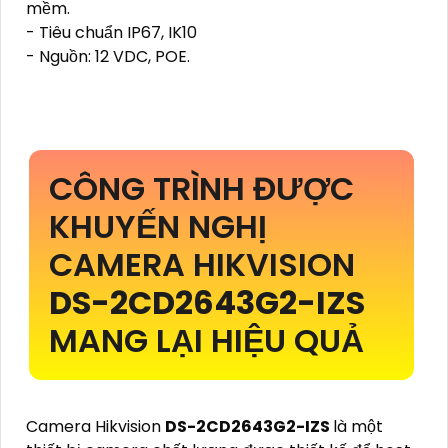
mềm.
- Tiêu chuẩn IP67, IK10
- Nguồn: 12 VDC, POE.
CÔNG TRÌNH ĐƯỢC
KHUYẾN NGHỊ
CAMERA HIKVISION
DS-2CD2643G2-IZS
MANG LẠI HIỆU QUẢ
Camera Hikvision
DS-2CD2643G2-IZS
là một