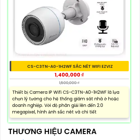
CS-C3TN-A0-1H2WF SẮC NÉT WIFI EZVIZ
1,400,000 ₫
1,500,000 ₫
Thiết bị Camera IP Wifi CS-C3TN-A0-1H2WF là lựa
chọn lý tưởng cho hệ thống giám sát nhà ở hoặc
doanh nghiệp. Với độ phân giải lên đến 2.0
megapixel, hình ảnh sắc nét và chi tiết
THƯƠNG HIỆU CAMERA