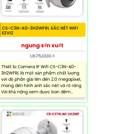
CS-C3N-A0-3H2WFRL SẮC NÉT WIFI
EZVIZ
ngung s₫n xu₫t
1,675,000 ₫
Thiết bị Camera IP Wifi CS-C3N-A0-
3H2WFRL là một sản phẩm chất lượng
với độ phân giải lên đến 2.0 megapixel,
mang đến hình ảnh sắc nét và rõ ràng.
Với khả năng xem được ban đêm...