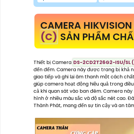
CAMERA HIKVISIO
(C)
SẢN PHẨM CHẤT
Thiết bị Camera
DS-2CD2T26G2-ISU/SL 
đến đểm. Camera này được trang bị khả nă
giao tiếp và ghi lại âm thanh một cách ch
giúp camera hoạt động hiệu quả trong điều 
cả khi quan sát vào ban đêm. Camera này 
hình ở nhiều màu sắc và độ sắc nét cao. Đ
Thành Phát, mang đến sự tin cậy và an tâ