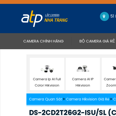
51
(CURRENT)
CAMERA CHÍNH HÃNG
BỘ CAMERA GIÁ RẺ
Camera Ip AI Full
Camera AI IP
Camera
Color Hikvision
Hikvision
Zoom 
Camera Quan Sát
Camera Hikvision Giá Rẻ
C
DS-2CD2T26G2-ISU/SL (C)