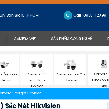
 Luỹ Bán Bích, TPHCM
Call : 0938.11.23.99
CAMERA WIFI
SẢN PHẨM CÔNG NGHỆ
Camera W
 Ống Kính
Camera 360
Camera Zoom 25x
Hikvision 
Hikvision
Trong Nhà
Hikvision
Nhà
Hikvision
amera Starlight Hikvision
 Sắc Nét Hikvision