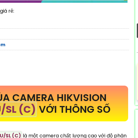
iá rẻ:
iệm
A CAMERA HIKVISION
/SL (C)
VỚI THÔNG SỐ
/SL (C)
là một camera chất lượng cao với độ phân