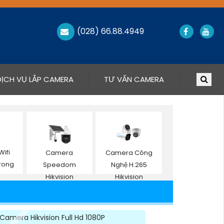
(028) 66.88.4949
DỊCH VỤ LẮP CAMERA
TƯ VẤN CAMERA
ifi
Camera
Camera Công
Trong
Speedom
Nghệ H.265
Hikvision
Hikvision
Camera Hikvision Full Hd 1080P