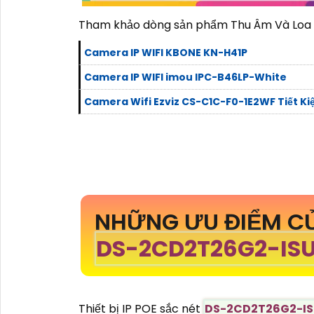
Tham khảo dòng sản phẩm Thu Âm Và Loa g
Camera IP WIFI KBONE KN-H41P
Camera IP WIFI imou IPC-B46LP-White
Camera Wifi Ezviz CS-C1C-F0-1E2WF Tiết K
NHỮNG ƯU ĐIỂM CỦ
DS-2CD2T26G2-ISU
Thiết bị IP POE sắc nét
DS-2CD2T26G2-ISU