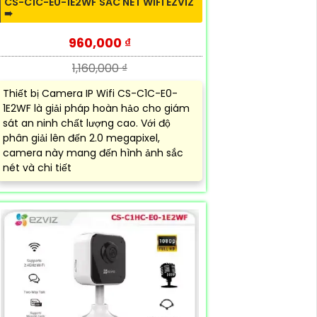
CS-C1C-E0-1E2WF SẮC NÉT WIFI EZVIZ
➠
960,000 ₫
1,160,000 ₫
Thiết bị Camera IP Wifi CS-C1C-E0-
1E2WF là giải pháp hoàn hảo cho giám
sát an ninh chất lượng cao. Với độ
phân giải lên đến 2.0 megapixel,
camera này mang đến hình ảnh sắc
nét và chi tiết