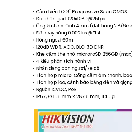
• Cảm biến 1/2.8" Progressive Scan CMOS
• Độ phân giải 1920x1080@25fps
• Ống kính cố định 4mm (đặt hàng 2.8/6
• Độ nhạy sáng 0.002Lux@F1.4
• Hồng ngoại 60m
• 120dB WDR, AGC, BLC, 3D DNR
• Khe cắm thẻ nhớ microroSD 256GB (max
• 4 kiểu phân tích hành vi
• Nhận dạng con người/xe cộ
• Tích hợp micro, Cổng cắm âm thanh, bá
• Tích hợp loa, cảnh báo bằng đèn và giọng
• Nguồn 12VDC, PoE
• IP67, Ø 105 mm × 287.6 mm, 1140 g