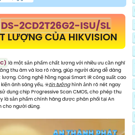
N
DS-2CD2T26G2-ISU/SL
 LƯỢNG CỦA HIKVISION
(C)
là một sản phẩm chất lượng với nhiều ưu cần nghĩ
ng thu âm và loa rõ ràng, giúp người dùng dễ dàng
ất lượng. Công nghệ hồng ngoại Smart IR công suất cao
kiện ánh sáng yếu, ☣️
tin tưởng
hình ảnh rõ nét ngay
sử dụng chip Progressive Scan CMOS, cho phép thu
ây là sản phẩm chính hãng được phân phối tại An
m cho người dùng.