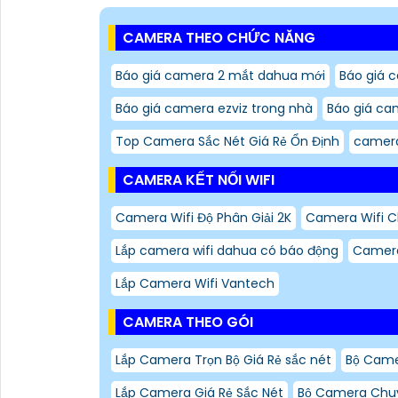
CAMERA THEO CHỨC NĂNG
Báo giá camera 2 mắt dahua mới
Báo giá c
Báo giá camera ezviz trong nhà
Báo giá ca
Top Camera Sắc Nét Giá Rẻ Ổn Định
camera
CAMERA KẾT NỐI WIFI
Camera Wifi Độ Phân Giải 2K
Camera Wifi 
Lắp camera wifi dahua có báo động
Camera
Lắp Camera Wifi Vantech
CAMERA THEO GÓI
Lắp Camera Trọn Bộ Giá Rẻ sắc nét
Bộ Cam
Lắp Camera Giá Rẻ Sắc Nét
Bộ Camera Chuy