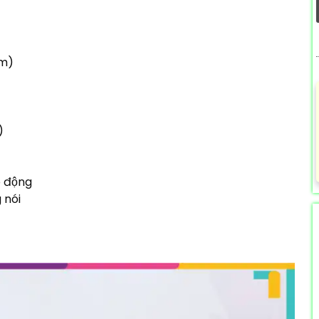
mm)
)
o động
 nói