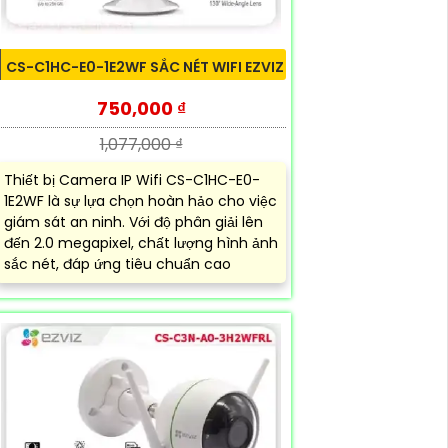
CS-C1HC-E0-1E2WF SẮC NÉT WIFI EZVIZ
750,000 ₫
1,077,000 ₫
Thiết bị Camera IP Wifi CS-C1HC-E0-
1E2WF là sự lựa chọn hoàn hảo cho việc
giám sát an ninh. Với độ phân giải lên
đến 2.0 megapixel, chất lượng hình ảnh
sắc nét, đáp ứng tiêu chuẩn cao