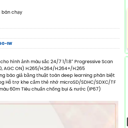
g bán chạy
1G0-IW
ho hình ảnh màu sắc 24/7 1/1.8″ Progressive Scan
.0, AGC ON) H.265/H.264/H.264+/H.265
 báo giả bằng thuật toán deep learning phân biệt
efog Hỗ trợ khe cắm thẻ nhớ microSD/SDHC/SDXC/TF
n màu 60m Tiêu chuẩn chống bụi & nước (IP67)