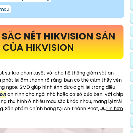
 màu
I
SẮC NÉT HIKVISION
SẢN
CỦA HIKVISION
ột sự lựa chọn tuyệt vời cho hệ thống giám sát an
à phát lại âm thanh rõ ràng, bạn có thể cảm thấy yên
ng ngoại SMD giúp hình ảnh được ghi lại trong điều
hơn
an ninh cho ngôi nhà hoặc cơ sở của bạn. Với chip
g thu hình ở nhiều màu sắc khác nhau, mang lại trải
g. Sản phẩm chính hãng tại An Thành Phát, ⁂
Tin hơn