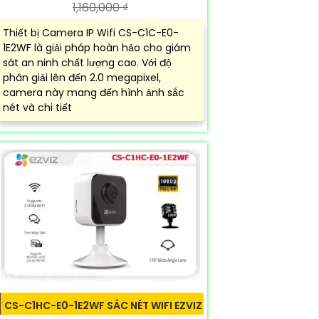
1,160,000 ₫
Thiết bị Camera IP Wifi CS-C1C-E0-
1E2WF là giải pháp hoàn hảo cho giám
sát an ninh chất lượng cao. Với độ
phân giải lên đến 2.0 megapixel,
camera này mang đến hình ảnh sắc
nét và chi tiết
CS-C1HC-E0-1E2WF SẮC NÉT WIFI EZVIZ