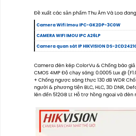
Đề xuất các sản phẩm Thu Âm Và Loa đan
Camera Wifi Imou IPC-GK2DP-3C0W
CAMERA WIFI IMOU IPC A26LP
Camera quan sát IP HIKVISION DS-2CD242
Camera đèn kép ColorVu & Chống báo giả c
CMOS 4MP Độ chạy sáng: 0.0005 Lux @ (F1
+ Chống ngược sáng thực 130 dB WDR Chống
người & phương tiện BLC, HLC, 3D DNR, D
lên đến 512GB LI: Hỗ trợ hồng ngoại và đè