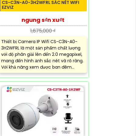
CS-C3N-A0-3H2WFRL SẮC NÉT WIFI
EZVIZ
ngung s₫n xu₫t
1,675,000 ₫
Thiết bị Camera IP Wifi CS-C3N-A0-
3H2WFRL là một sản phẩm chất lượng
với độ phân giải lên đến 2.0 megapixel,
mang đến hình ảnh sắc nét và rõ ràng.
Với khả năng xem được ban đêm...