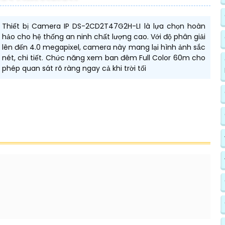
Thiết bị Camera IP DS-2CD2T47G2H-LI là lựa chọn hoàn
hảo cho hệ thống an ninh chất lượng cao. Với độ phân giải
lên đến 4.0 megapixel, camera này mang lại hình ảnh sắc
nét, chi tiết. Chức năng xem ban đêm Full Color 60m cho
phép quan sát rõ ràng ngay cả khi trời tối