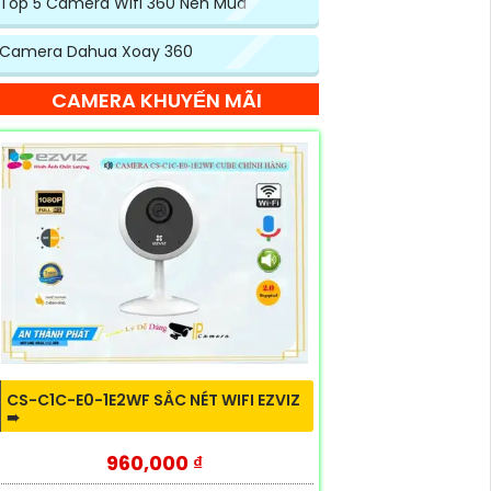
Top 5 Camera Wifi 360 Nên Mua
Camera Dahua Xoay 360
CAMERA KHUYẾN MÃI
CS-C1C-E0-1E2WF SẮC NÉT WIFI EZVIZ
➠
960,000 ₫