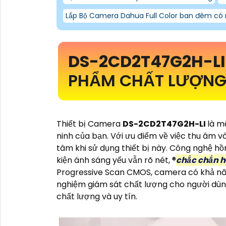
Lắp Bộ Camera Dahua Full Color ban đêm có
DS-2CD2T47G2H-L
PHẨM CHẤT LƯỢNG 
Thiết bị Camera
DS-2CD2T47G2H-LI
là m
ninh của bạn. Với ưu điểm về việc thu âm v
tâm khi sử dụng thiết bị này. Công nghệ hồ
kiện ánh sáng yếu vẫn rõ nét, ®️
chắc chắn 
Progressive Scan CMOS, camera có khả năn
nghiệm giám sát chất lượng cho người dùn
chất lượng và uy tín.