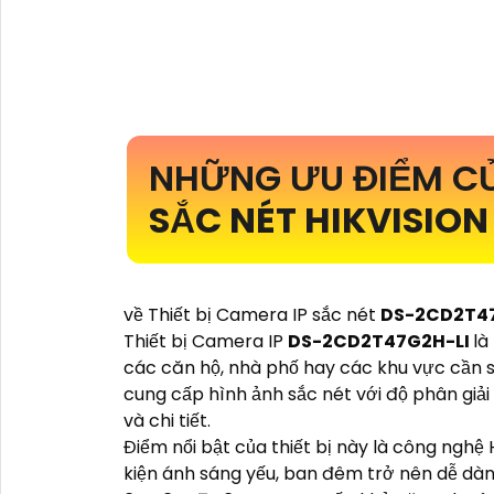
NHỮNG ƯU ĐIỂM C
SẮC NÉT HIKVISION
về Thiết bị Camera IP sắc nét
DS-2CD2T4
Thiết bị Camera IP
DS-2CD2T47G2H-LI
là
các căn hộ, nhà phố hay các khu vực cần 
cung cấp hình ảnh sắc nét với độ phân giải
và chi tiết.
Điểm nổi bật của thiết bị này là công nghệ
kiện ánh sáng yếu, ban đêm trở nên dễ dà