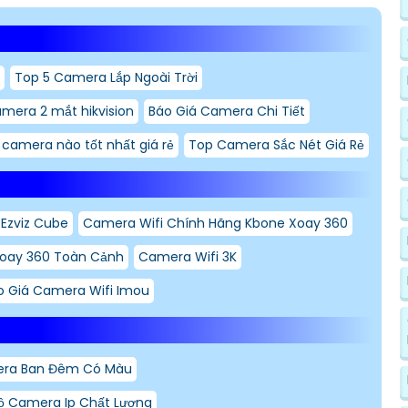
Top 5 Camera Lắp Ngoài Trời
amera 2 mắt hikvision
Báo Giá Camera Chi Tiết
i camera nào tốt nhất giá rẻ
Top Camera Sắc Nét Giá Rẻ
Ezviz Cube
Camera Wifi Chính Hãng Kbone Xoay 360
Xoay 360 Toàn Cảnh
Camera Wifi 3K
o Giá Camera Wifi Imou
era Ban Đêm Có Màu
ộ Camera Ip Chất Lượng