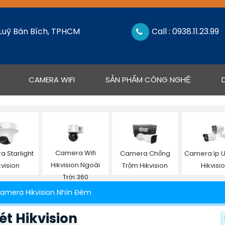
 Luỹ Bán Bích, TPHCM
Call : 0938.11.23.99
CAMERA WIFI
SẢN PHẨM CÔNG NGHỆ
Camera Wifi
 Starlight
Camera Chống
Camera Ip Ul
Hikvision Ngoài
kvision
Trộm Hikvision
Hikvisi
Trời 360
amera Hikvision Nhìn Đêm
t Hikvision