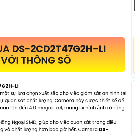
ỦA
DS-2CD2T47G2H-LI
VỚI THÔNG SỐ
7G2H-LI
:
 một sự lựa chọn xuất sắc cho việc giám sát an ninh tại
sự quan sát chất lượng. Camera này được thiết kế để
 cao lên đến 4.0 megapixel, mang lại hình ảnh rõ ràng
 Hồng Ngoại SMD, giúp cho việc quan sát trong điều
ng và chất lượng hơn bao giờ hết. Camera
DS-