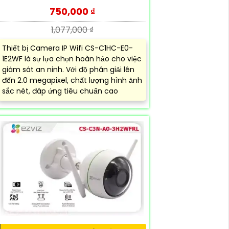
750,000 ₫
1,077,000 ₫
Thiết bị Camera IP Wifi CS-C1HC-E0-
1E2WF là sự lựa chọn hoàn hảo cho việc
giám sát an ninh. Với độ phân giải lên
đến 2.0 megapixel, chất lượng hình ảnh
sắc nét, đáp ứng tiêu chuẩn cao