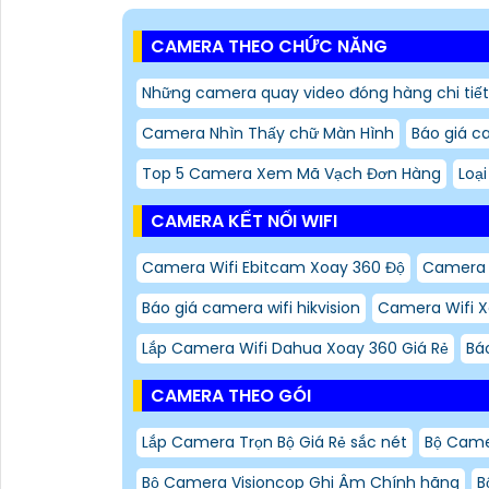
CAMERA THEO CHỨC NĂNG
Những camera quay video đóng hàng chi tiết
Camera Nhìn Thấy chữ Màn Hình
Báo giá c
Top 5 Camera Xem Mã Vạch Đơn Hàng
Loạ
CAMERA KẾT NỐI WIFI
Camera Wifi Ebitcam Xoay 360 Độ
Camera 
Báo giá camera wifi hikvision
Camera Wifi 
Lắp Camera Wifi Dahua Xoay 360 Giá Rẻ
Bá
CAMERA THEO GÓI
Lắp Camera Trọn Bộ Giá Rẻ sắc nét
Bộ Cam
Bộ Camera Visioncop Ghi Âm Chính hãng
B