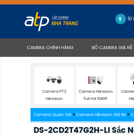
51
(CURRENT)
CAMERA CHÍNH HÃNG
BỘ CAMERA GIÁ RẺ
Camera PTZ
Camera Hikvision
Camera
Hikvision
Full Hd 1080P
Hi
Camera Quan Sát
Camera Hikvision Giá Rẻ
C
DS-2CD2T47G2H-LI Sắc Né