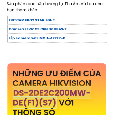
Sản phẩm cao cấp tương tự Thu Âm Và Loa cho
bạn tham khảo
EBITCAM EBO2 STARLIGHT
Camera EZVIZ CS C6N D0 8B4WF
Lắp camera wifi IMOU-A22EP-D
NHỮNG ƯU ĐIỂM CỦA
CAMERA HIKVISION
DS-2DE2C200MW-
DE(F1)(S7)
VỚI
THÔNG SỐ