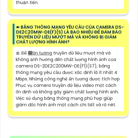
thuận tiện.
➽ BĂNG THÔNG MẠNG YÊU CẦU CỦA CAMERA DS-
DE2C20MW-DE(F)(S) LÀ BAO NHIÊU ĐỂ ĐẢM BẢO
TRUYỀN DỮ LIỆU MƯỢT MÀ VÀ KHÔNG BỊ GIẢM
CHẤT LƯỢNG HÌNH ẢNH?
🎀 Để 🎛
tin tưởng
truyền dữ liệu mượt mà và
không ảnh hưởng đến chất lượng hình ảnh của
camera DS-2DE2C200MW-DE(F1)(S7), băng
thông mạng yêu cầu được xác định là ít nhất 4
Mbps. Những công nghệ ấn tượng được tích hợp
Phục vụ camera truyền dữ liệu video một cách
ổn định và không gây giảm chất lượng hình ảnh.
Việc sử dụng băng thông mạng phù hợp giúp
giám đốc hình ảnh một cách chi tiết và rõ nét.