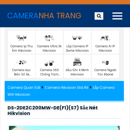
CAMERA
NHA TRANG
Camera Ip Thu
Camera Ultra 3k
Lắp Camera IP
Camera AI IP
Âm Hikvision
Hikvision
Dome Hikvision
Hikvision
Camera Ngoài
Camera Đọc
Camera 360
Đầu Ghi 4 Kênh
Trời Kbone
Biển Số Xe
Chống Trộm
Hikvision
Hikvision
Hikvision
Camera Quan Sát
Camera Hikvision Giá Rẻ
Lắp Camera
Wifi Hikvision
DS-2DE2C200MW-DE(F1)(S7) Sắc Nét
Hikvision