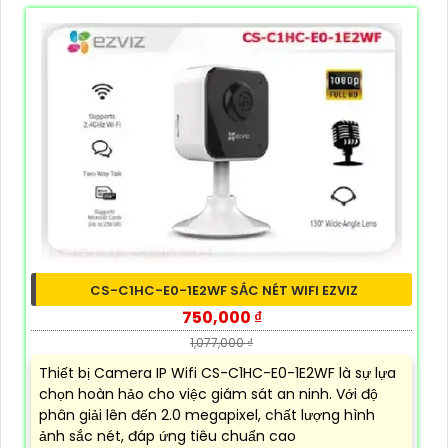
CS-C1HC-E0-1E2WF SẮC NÉT WIFI EZVIZ
750,000 ₫
1,077,000 ₫
Thiết bị Camera IP Wifi CS-C1HC-E0-1E2WF là sự lựa
chọn hoàn hảo cho việc giám sát an ninh. Với độ
phân giải lên đến 2.0 megapixel, chất lượng hình
ảnh sắc nét, đáp ứng tiêu chuẩn cao