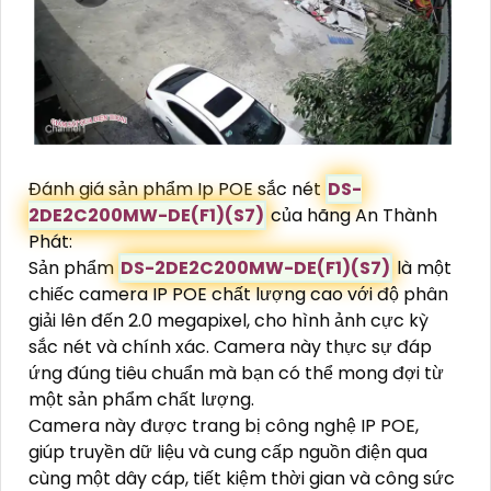
Đánh giá sản phẩm Ip POE sắc nét
DS-
2DE2C200MW-DE(F1)(S7)
của hãng An Thành
Phát:
Sản phẩm
DS-2DE2C200MW-DE(F1)(S7)
là một
chiếc camera IP POE chất lượng cao với độ phân
giải lên đến 2.0 megapixel, cho hình ảnh cực kỳ
sắc nét và chính xác. Camera này thực sự đáp
ứng đúng tiêu chuẩn mà bạn có thể mong đợi từ
một sản phẩm chất lượng.
Camera này được trang bị công nghệ IP POE,
giúp truyền dữ liệu và cung cấp nguồn điện qua
cùng một dây cáp, tiết kiệm thời gian và công sức