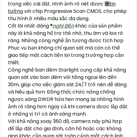
trong việc cài đặt. Hình ảnh rõ nét được 🎛
tin
tưởng
với chip Progressive Scan CMOS, cho phép
thu hình ở nhiều màu sắc đa dạng.
Cốt lõi nhất đáng ®️
nghĩ Đến
khác của sản phẩm
này là khả năng hổ trợ thẻ nhớ, thu âm và loa rõ
ràng. Những công nghệ ấn tượng được tích hợp
Phục vụ bạn không chỉ quan sát mà còn có thể
giao tiếp một cách tiện lợi trong trường hợp cần
thiết.
Công nghệ ban đêm Starlight cung cấp khả năng
quan sát vào ban đêm với hồng ngoại lên đến
30m, giúp cho việc giám sát 24/7 trở nên dễ dàng
và hiệu quả hơn. Đồng thời, chức năng chống
ngược sáng DWDR hứa hẹn mang lại những hình
ảnh rõ ràng hơn ngay cả khi camera được lắp đặt
ở những vị trí có ánh sáng mạnh.
Với khả năng xoay 360 độ, camera này phù hợp
để lắp đặt cho gia đình, căn hộ hoặc các không
gian khác cần quan sát toàn cảnh một cách linh