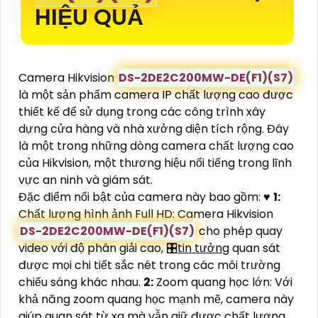
HIỆU QUẢ
Camera Hikvision
DS-2DE2C200MW-DE(F1)(S7)
là một sản phẩm camera IP chất lượng cao được
thiết kế để sử dụng trong các công trình xây
dựng cửa hàng và nhà xưởng diện tích rộng. Đây
là một trong những dòng camera chất lượng cao
của Hikvision, một thương hiệu nổi tiếng trong lĩnh
vực an ninh và giám sát.
Đặc điểm nổi bật của camera này bao gồm: ♥️
1:
Chất lượng hình ảnh Full HD: Camera Hikvision
DS-2DE2C200MW-DE(F1)(S7)
cho phép quay
video với độ phân giải cao, 🎛
tin tưởng
quan sát
được mọi chi tiết sắc nét trong các môi trường
chiếu sáng khác nhau.
2:
Zoom quang học lớn: Với
khả năng zoom quang học mạnh mẽ, camera này
giúp quan sát từ xa mà vẫn giữ được chất lượng