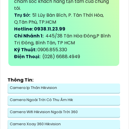
chăm sóc khách hàng tận tâm của chúng
tôi.
Trụ Sở:
51 Lũy Bán Bích, P. Tân Thới Hòa,
Q.Tân Phú, TP.HCM
Hotline: 0938.11.23.99
Chi Nhánh 1:
445/38 Tân Hòa Đông,P Bình
Trị Đông, Bình Tân, TP HCM
Kỹ Thuật:
0906.855.330
Điện Thoại:
(028) 6688.4949
Thông Tin:
Camera Ip Thân Hikvision
Camera Ngoài Trời Có Thu Âm Hik
Camera Wifi Hikvision Ngoài Trời 360
Camera Xoay 360 Hikvision