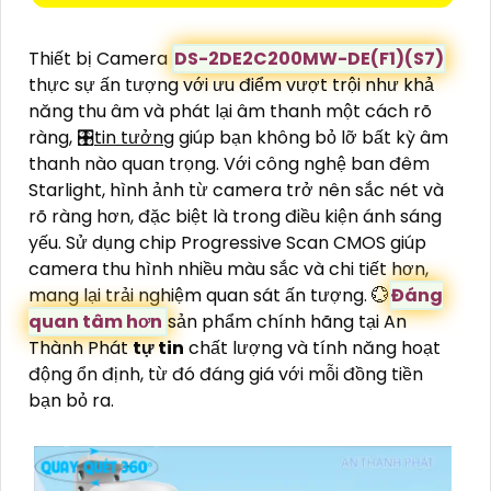
Thiết bị Camera
DS-2DE2C200MW-DE(F1)(S7)
thực sự ấn tượng với ưu điểm vượt trội như khả
năng thu âm và phát lại âm thanh một cách rõ
ràng, 🎛
tin tưởng
giúp bạn không bỏ lỡ bất kỳ âm
thanh nào quan trọng. Với công nghệ ban đêm
Starlight, hình ảnh từ camera trở nên sắc nét và
rõ ràng hơn, đặc biệt là trong điều kiện ánh sáng
yếu. Sử dụng chip Progressive Scan CMOS giúp
camera thu hình nhiều màu sắc và chi tiết hơn,
mang lại trải nghiệm quan sát ấn tượng. 💮
Đáng
quan tâm hơn
sản phẩm chính hãng tại An
Thành Phát
tự tin
chất lượng và tính năng hoạt
động ổn định, từ đó đáng giá với mỗi đồng tiền
bạn bỏ ra.