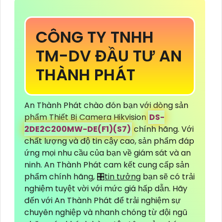
CÔNG TY TNHH
TM-DV ĐẦU TƯ AN
THÀNH PHÁT
An Thành Phát chào đón bạn với dòng sản
phẩm Thiết Bị Camera Hikvision
DS-
2DE2C200MW-DE(F1)(S7)
chính hãng. Với
chất lượng và độ tin cậy cao, sản phẩm đáp
ứng mọi nhu cầu của bạn về giám sát và an
ninh. An Thành Phát cam kết cung cấp sản
phẩm chính hãng, 🎛
tin tưởng
bạn sẽ có trải
nghiệm tuyệt vời với mức giá hấp dẫn. Hãy
đến với An Thành Phát để trải nghiệm sự
chuyên nghiệp và nhanh chóng từ đội ngũ