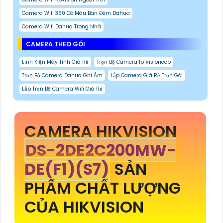
Camera Wifi 360 Có Màu Ban Đêm Dahua
Camera Wifi Dahua Trong Nhà
CAMERA THEO GÓI
Linh Kiện Máy Tính Giá Rẻ
Trọn Bộ Camera Ip Visioncop
Trọn Bộ Camera Dahua Ghi Âm
Lắp Camera Giá Rẻ Trọn Gói
Lắp Trọn Bộ Camera Wifi Giá Rẻ
CAMERA HIKVISION
DS-2DE2C200MW-
DE(F1)(S7)
SẢN
PHẨM CHẤT LƯỢNG
CỦA HIKVISION