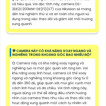
và hiệu quả. Với đặc tính này, camera DS-
2DE2C200MW-DE(F1)(S7) của Hikvision sẽ mang
đến trải nghiệm thú vị và an toàn cho người sử
dụng trong việc theo dõi và giám sát môi trường
xung quanh.
️💬 CAMERA NÀY CÓ KHẢ NĂNG XOAY NGANG VÀ
NGHIÊNG TRONG KHOẢNG GÓC BAO NHIÊU ĐỘ?
💞 Camera này có khả năng xoay ngang và
nghiêng tạo ra một góc quan sát rộng lớn. Với
khả năng xoay linh hoạt, camera có thể xoay
ngang và nghiêng trong khoảng góc rộng từ 0
độ đến 360 độ, giúp quan sát mọi góc cạnh một
cách linh hoạt và đa chiều. Với tính năng này,
người dùng có thể dễ dàng điều chỉnh hướng
nhìn của camera theo nhu cầu và theo dõi các
hoạt động xung quanh một cách tự nhiên và