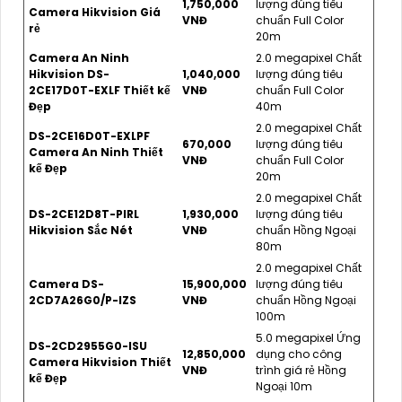
1,750,000
lượng đúng tiêu
Camera Hikvision Giá
VNĐ
chuẩn Full Color
rẻ
20m
Camera An Ninh
2.0 megapixel Chất
Hikvision DS-
1,040,000
lượng đúng tiêu
2CE17D0T-EXLF Thiết kế
VNĐ
chuẩn Full Color
Đẹp
40m
2.0 megapixel Chất
DS-2CE16D0T-EXLPF
670,000
lượng đúng tiêu
Camera An Ninh Thiết
VNĐ
chuẩn Full Color
kế Đẹp
20m
2.0 megapixel Chất
DS-2CE12D8T-PIRL
1,930,000
lượng đúng tiêu
Hikvision Sắc Nét
VNĐ
chuẩn Hồng Ngoại
80m
2.0 megapixel Chất
Camera DS-
15,900,000
lượng đúng tiêu
2CD7A26G0/P-IZS
VNĐ
chuẩn Hồng Ngoại
100m
5.0 megapixel Ứng
DS-2CD2955G0-ISU
12,850,000
dụng cho công
Camera Hikvision Thiết
VNĐ
trình giá rẻ Hồng
kế Đẹp
Ngoại 10m