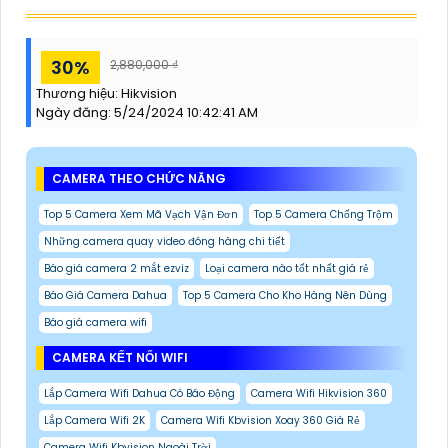
30%
2,880,000 ₫
Thương hiệu:
Hikvision
Ngày đăng:
5/24/2024 10:42:41 AM
CAMERA THEO CHỨC NĂNG
Top 5 Camera Xem Mã Vạch Vận Đơn
Top 5 Camera Chống Trộm
Những camera quay video đóng hàng chi tiết
Báo giá camera 2 mắt ezviz
Loại camera nào tốt nhất giá rẻ
Báo Giá Camera Dahua
Top 5 Camera Cho Kho Hàng Nên Dùng
Báo giá camera wifi
CAMERA KẾT NỐI WIFI
Lắp Camera Wifi Dahua Có Báo Động
Camera Wifi Hikvision 360
Lắp Camera Wifi 2K
Camera Wifi Kbvision Xoay 360 Giá Rẻ
Camera Wifi Kbvision Ngoài Trời