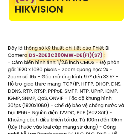
HIKVISION
Đây là thông số kỹ thuật chi tiết của Thiết Bị
Camera
DS-2DE2C200MW-DE(F1)(S7)
:
- Cảm biến hình ảnh: 1/2.8 inch CMOS - Độ phân
giải: 1920 x 1080 pixels - Zoom quang học: 2x -
Zoom số: 16x - Góc mở ống kính: 97° đến 33.5° -
Hỗ trợ giao thức mạng: TCP/IP, HTTP, DHCP, DNS,
DDNS, RTP, RTSP, PPPoE, SMTP, NTP, UPnP, ICMP,
IGMP, SNMP, QoS, ONVIF - Tốc độ khung hình:
30fps (1920x1080) - Chế độ bảo vệ chống nước và
bụi: IP66 - Nguồn điện: 12VDC, PoE (802.3at) -
Khoảng cách điều khiển tối đa: Từ 100m đến 10km
(tùy thuộc vào loại cáp mạng sử dụng) - Công