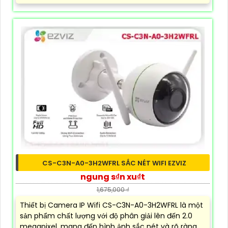
CS-C3N-A0-3H2WFRL SẮC NÉT WIFI EZVIZ
ngung s₫n xu₫t
1,675,000 ₫
Thiết bị Camera IP Wifi CS-C3N-A0-3H2WFRL là một
sản phẩm chất lượng với độ phân giải lên đến 2.0
megapixel, mang đến hình ảnh sắc nét và rõ ràng.