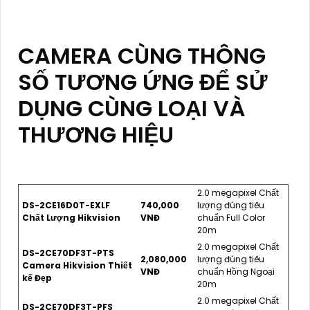
CAMERA CÙNG THÔNG
SỐ TƯƠNG ỨNG ĐỂ SỬ
DỤNG CÙNG LOẠI VÀ
THƯƠNG HIỆU
2.0 megapixel Chất
DS-2CE16D0T-EXLF
740,000
lượng đúng tiêu
Chất Lượng Hikvision
VNĐ
chuẩn Full Color
20m
2.0 megapixel Chất
DS-2CE70DF3T-PTS
2,080,000
lượng đúng tiêu
Camera Hikvision Thiết
VNĐ
chuẩn Hồng Ngoại
kế Đẹp
20m
2.0 megapixel Chất
DS-2CE70DF3T-PFS