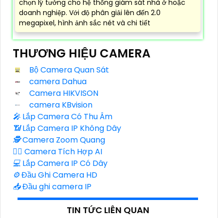
chọn lý tưởng cho hệ thống giám sát nhà ở hoặc
doanh nghiệp. Với độ phân giải lên đến 2.0
megapixel, hình ảnh sắc nét và chi tiết
THƯƠNG HIỆU CAMERA
Bộ Camera Quan Sát
camera Dahua
Camera HIKVISON
camera KBvision
️🎤️
Lắp Camera Có Thu Âm
📶
Lắp Camera IP Không Dây
🕵️
Camera Zoom Quang
🧛‍♀️
Camera Tích Hợp AI
💻
Lắp Camera IP Có Dây
⚙️
Đầu Ghi Camera HD
📥
Đầu ghi camera IP
TIN TỨC LIÊN QUAN