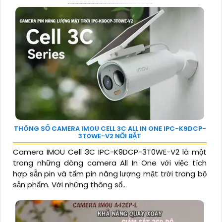
THÔNG SỐ CAMERA IMOU CELL 3C ALL IN ONE IPC-K9DCP-
3T0WE-V2 NỔI BẬT
Camera IMOU Cell 3C IPC-K9DCP-3T0WE-V2 là một
trong những dòng camera All In One với việc tích
hợp sẵn pin và tấm pin năng lượng mặt trời trong bộ
sản phẩm. Với những thông số...