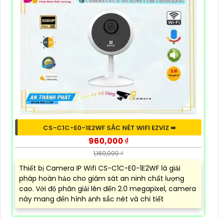
CS-C1C-E0-1E2WF SẮC NÉT WIFI EZVIZ ➠
960,000 ₫
1,160,000 ₫
Thiết bị Camera IP Wifi CS-C1C-E0-1E2WF là giải
pháp hoàn hảo cho giám sát an ninh chất lượng
cao. Với độ phân giải lên đến 2.0 megapixel, camera
này mang đến hình ảnh sắc nét và chi tiết