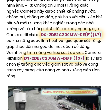
hình ảnh. 🦉
3:
Chống chịu môi trường khắc
nghiệt: Camera này được thiết kế chống nước,
chống bụi, chống va đập, phù hợp với điều kiện khí
hậu và môi trường khắc nghiệt trong các nhà
xưởng và cửa hàng. ⚛️
4:
Hỗ trợ xoay ngang/dọc:
Camera Hikvision
DS-2DE2C200MW-DE(F1)(S7)
có khả năng xoay linh hoạt với góc quan sát rộng,
giúp theo dõi mọi góc độ một cách dễ dàng.
Với những tính năng và hiệu suất ưu việt, Camera
Hikvision
DS-2DE2C200MW-DE(F1)(S7)
là sự lựa
chọn lý tưởng cho việc giám sát và bảo vệ công
trình xây dựng, cửa hàng và nhà xưởng diện tích
rộng.