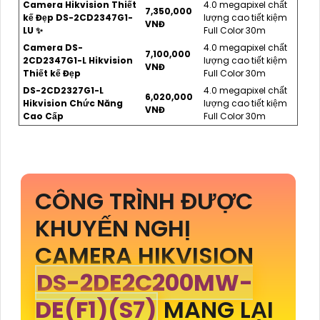
Camera Hikvision Thiết
4.0 megapixel chất
7,350,000
kế Đẹp DS-2CD2347G1-
lượng cao tiết kiệm
VNĐ
LU ✨
Full Color 30m
Camera DS-
4.0 megapixel chất
7,100,000
2CD2347G1-L Hikvision
lượng cao tiết kiệm
VNĐ
Thiết kế Đẹp
Full Color 30m
DS-2CD2327G1-L
4.0 megapixel chất
6,020,000
Hikvision Chức Năng
lượng cao tiết kiệm
VNĐ
Cao Cấp
Full Color 30m
CÔNG TRÌNH ĐƯỢC
KHUYẾN NGHỊ
CAMERA HIKVISION
DS-2DE2C200MW-
DE(F1)(S7)
MANG LẠI