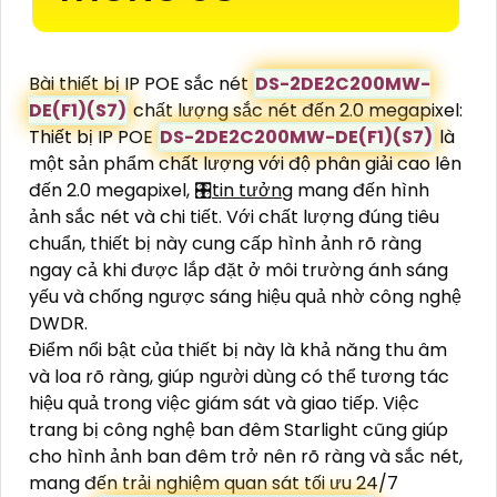
Bài thiết bị IP POE sắc nét
DS-2DE2C200MW-
DE(F1)(S7)
chất lượng sắc nét đến 2.0 megapixel:
Thiết bị IP POE
DS-2DE2C200MW-DE(F1)(S7)
là
một sản phẩm chất lượng với độ phân giải cao lên
đến 2.0 megapixel, 🎛
tin tưởng
mang đến hình
ảnh sắc nét và chi tiết. Với chất lượng đúng tiêu
chuẩn, thiết bị này cung cấp hình ảnh rõ ràng
ngay cả khi được lắp đặt ở môi trường ánh sáng
yếu và chống ngược sáng hiệu quả nhờ công nghệ
DWDR.
Điểm nổi bật của thiết bị này là khả năng thu âm
và loa rõ ràng, giúp người dùng có thể tương tác
hiệu quả trong việc giám sát và giao tiếp. Việc
trang bị công nghệ ban đêm Starlight cũng giúp
cho hình ảnh ban đêm trở nên rõ ràng và sắc nét,
mang đến trải nghiệm quan sát tối ưu 24/7