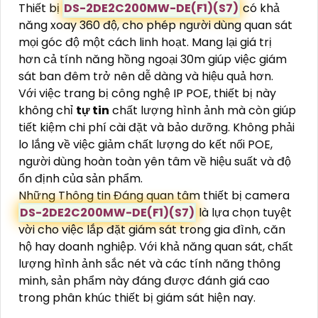
Thiết bị
DS-2DE2C200MW-DE(F1)(S7)
có khả
năng xoay 360 độ, cho phép người dùng quan sát
mọi góc độ một cách linh hoạt. Mang lại giá trị
hơn cả tính năng hồng ngoại 30m giúp việc giám
sát ban đêm trở nên dễ dàng và hiệu quả hơn.
Với việc trang bị công nghệ IP POE, thiết bị này
không chỉ
tự tin
chất lượng hình ảnh mà còn giúp
tiết kiệm chi phí cài đặt và bảo dưỡng. Không phải
lo lắng về việc giảm chất lượng do kết nối POE,
người dùng hoàn toàn yên tâm về hiệu suất và độ
ổn định của sản phẩm.
Những Thông tin Đáng quan tâm thiết bị camera
DS-2DE2C200MW-DE(F1)(S7)
là lựa chọn tuyệt
vời cho việc lắp đặt giám sát trong gia đình, căn
hộ hay doanh nghiệp. Với khả năng quan sát, chất
lượng hình ảnh sắc nét và các tính năng thông
minh, sản phẩm này đáng được đánh giá cao
trong phân khúc thiết bị giám sát hiện nay.