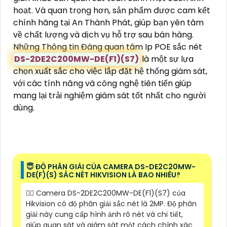
hoạt. Và quan trọng hơn, sản phẩm được cam kết
chính hãng tại An Thành Phát, giúp bạn yên tâm
về chất lượng và dịch vụ hỗ trợ sau bán hàng.
Những Thông tin Đáng quan tâm Ip POE sắc nét
DS-2DE2C200MW-DE(F1)(S7)
là một sự lựa
chọn xuất sắc cho việc lắp đặt hệ thống giám sát,
với các tính năng và công nghệ tiên tiến giúp
mang lại trải nghiệm giám sát tốt nhất cho người
dùng.
😇 ĐỘ PHÂN GIẢI CỦA CAMERA DS-DE2C20MW-
DE(F)(S) SẮC NÉT HIKVISION LÀ BAO NHIÊU?
❤️‍💋‍ Camera DS-2DE2C200MW-DE(F1)(S7) của
Hikvision có độ phân giải sắc nét là 2MP. Độ phân
giải này cung cấp hình ảnh rõ nét và chi tiết,
giúp quan sát và giám sát một cách chính xác