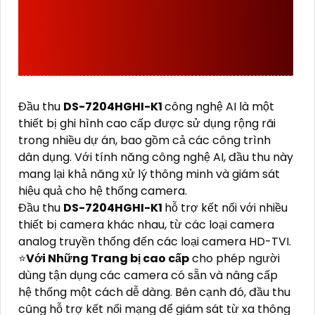
DS-7204HGHI-K1
THƯỚNG SỬ DỤNG Ở
ĐÂU
Đầu thu
DS-7204HGHI-K1
công nghệ AI là một
thiết bị ghi hình cao cấp được sử dụng rộng rãi
trong nhiều dự án, bao gồm cả các công trình
dân dụng. Với tính năng công nghệ AI, đầu thu này
mang lại khả năng xử lý thông minh và giám sát
hiệu quả cho hệ thống camera.
Đầu thu
DS-7204HGHI-K1
hỗ trợ kết nối với nhiều
thiết bị camera khác nhau, từ các loại camera
analog truyền thống đến các loại camera HD-TVI.
⭐
Với Những Trang bị cao cấp
cho phép người
dùng tận dụng các camera có sẵn và nâng cấp
hệ thống một cách dễ dàng. Bên cạnh đó, đầu thu
cũng hỗ trợ kết nối mạng để giám sát từ xa thông