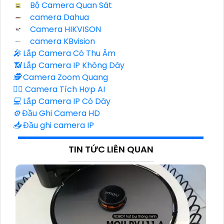
Bộ Camera Quan Sát
camera Dahua
Camera HIKVISON
camera KBvision
️🎤️
Lắp Camera Có Thu Âm
📶
Lắp Camera IP Không Dây
🕵️
Camera Zoom Quang
🧛‍♀️
Camera Tích Hợp AI
💻
Lắp Camera IP Có Dây
⚙️
Đầu Ghi Camera HD
📥
Đầu ghi camera IP
TIN TỨC LIÊN QUAN