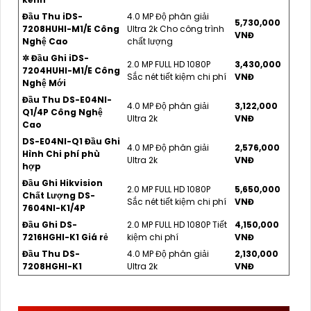
Đầu Thu iDS-
4.0 MP Độ phân giải
5,730,000
7208HUHI-M1/E Công
Ultra 2k Cho công trình
VNĐ
Nghệ Cao
chất lượng
✲ Đầu Ghi iDS-
2.0 MP FULL HD 1080P
3,430,000
7204HUHI-M1/E Công
Sắc nét tiết kiệm chi phí
VNĐ
Nghệ Mới
Đầu Thu DS-E04NI-
4.0 MP Độ phân giải
3,122,000
Q1/4P Công Nghệ
Ultra 2k
VNĐ
Cao
DS-E04NI-Q1 Đầu Ghi
4.0 MP Độ phân giải
2,576,000
Hình Chi phí phù
Ultra 2k
VNĐ
hợp
Đầu Ghi Hikvision
2.0 MP FULL HD 1080P
5,650,000
Chất Lượng DS-
Sắc nét tiết kiệm chi phí
VNĐ
7604NI-K1/4P
Đầu Ghi DS-
2.0 MP FULL HD 1080P Tiết
4,150,000
7216HGHI-K1 Giá rẻ
kiệm chi phí
VNĐ
Đầu Thu DS-
4.0 MP Độ phân giải
2,130,000
7208HGHI-K1
Ultra 2k
VNĐ