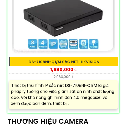
DS-7108NI-Q1/M SẮC NÉT HIKVISION
1,580,000 ₫
2,060,000 ₫
Thiết bị thu hình IP sắc nét DS-7108NI-Q1/M là giải
pháp lý tưởng cho việc giám sát an ninh chất lượng
cao. Với khả năng ghi hình đến 4.0 megapixel và
xem được ban đêm, thiết bị...
THƯƠNG HIỆU CAMERA