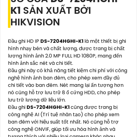
K1
SẢN XUẤT BỞI
HIKVISION
Đầu ghi HD IP
DS-7204HGHI-K1
là một thiết bị ghi
hình nhạy bén và chất lượng, được trang bị chất
lượng hình ảnh 2.0 MP FULL HD 1080P, mang đến
hình ảnh sắc nét và chi tiết.
Đầu ghi này có khả năng tiết kiệm chi phí với công
nghệ hình ảnh ban đêm, cho phép xem đầy đủ
chi tiết vào ban đêm. Nét mang lại ấn tượng hơn
nó cũng hỗ trợ lưu trữ 8 ổ cứng HDD, cho phép
lưu trữ lượng dữ liệu lớn.
Đầu ghi
DS-7204HGHI-K1
cũng được trang bị
công nghệ AI (Trí tuệ nhân tạo) cho phép xem
ban đêm với hiệu suất tốt nhất. Nó cũng hỗ trợ
công nghệ ONVIF, giúp tối ưu hóa hình ảnh và
tương thích với nhiều loại camera khác nhau.