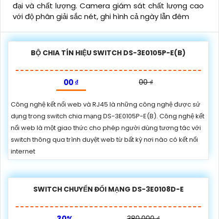
đại và chất lượng. Camera giám sát chất lượng cao
với độ phân giải sắc nét, ghi hình cả ngày lẫn đêm
BỘ CHIA TÍN HIỆU SWITCH DS-3E0105P-E(B)
00 ₫
00 ₫
Công nghệ kết nối web và RJ45 là những công nghệ được sử
dụng trong switch chia mạng DS-3E0105P-E(B). Công nghệ kết
nối web là một giao thức cho phép người dùng tương tác với
switch thông qua trình duyệt web từ bất kỳ nơi nào có kết nối
internet
SWITCH CHUYỂN ĐỔI MẠNG DS-3E0108D-E
30%
380,000 ₫