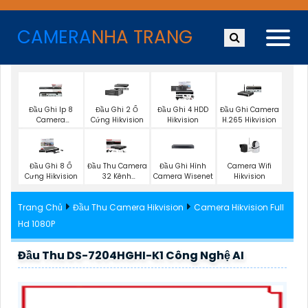
CAMERA
NHA TRANG
Đầu Ghi Ip 8
Đầu Ghi 2 Ổ
Đầu Ghi 4 HDD
Đầu Ghi Camera
Camera
Cứng Hikvision
Hikvision
H.265 Hikvision
Hikvision
Đầu Ghi Hình
Camera Wifi
Đầu Ghi 8 Ổ
Đầu Thu Camera
Camera Wisenet
Hikvision
Cưng Hikvision
32 Kênh
Hikvision
Trang Chủ
Đầu Thu Camera Hikvision
Camera Hikvision Full
Hd 1080P
Đầu Thu DS-7204HGHI-K1 Công Nghệ AI