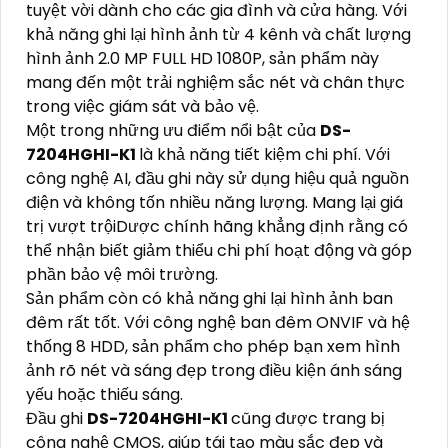
tuyệt vời dành cho các gia đình và cửa hàng. Với
khả năng ghi lại hình ảnh từ 4 kênh và chất lượng
hình ảnh 2.0 MP FULL HD 1080P, sản phẩm này
mang đến một trải nghiệm sắc nét và chân thực
trong việc giám sát và bảo vệ.
Một trong những ưu điểm nổi bật của
DS-
7204HGHI-K1
là khả năng tiết kiệm chi phí. Với
công nghệ AI, đầu ghi này sử dụng hiệu quả nguồn
điện và không tốn nhiều năng lượng. Mang lại giá
trị vượt trộiDược chính hãng khẳng định rằng có
thể nhận biết giảm thiểu chi phí hoạt động và góp
phần bảo vệ môi trường.
Sản phẩm còn có khả năng ghi lại hình ảnh ban
đêm rất tốt. Với công nghệ ban đêm ONVIF và hệ
thống 8 HDD, sản phẩm cho phép bạn xem hình
ảnh rõ nét và sáng đẹp trong điều kiện ánh sáng
yếu hoặc thiếu sáng.
Đầu ghi
DS-7204HGHI-K1
cũng được trang bị
công nghệ CMOS, giúp tái tạo màu sắc đẹp và