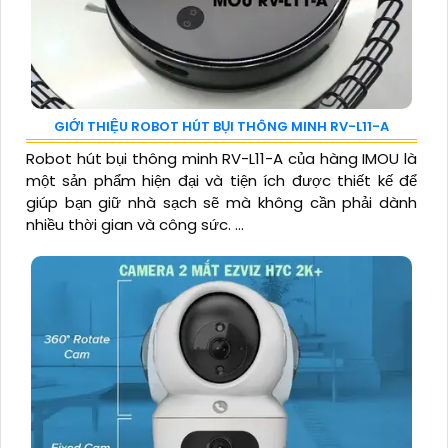
GIỚI THIỆU ROBOT HÚT BỤI THÔNG MINH RV-L11-A
Robot hút bụi thông minh RV-L11-A của hàng IMOU là
một sản phẩm hiện đại và tiện ích được thiết kế để
giúp bạn giữ nhà sạch sẽ mà không cần phải dành
nhiều thời gian và công sức. ...