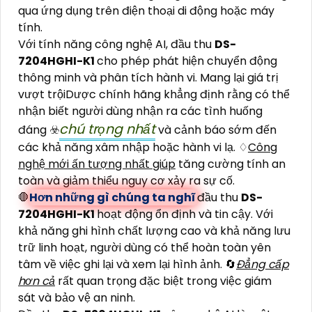
qua ứng dụng trên điện thoại di động hoặc máy
tính.
Với tính năng công nghệ AI, đầu thu
DS-
7204HGHI-K1
cho phép phát hiện chuyển động
thông minh và phân tích hành vi. Mang lại giá trị
vượt trộiDược chính hãng khẳng định rằng có thể
nhận biết người dùng nhận ra các tình huống
chú trọng nhất
đáng ☣️
và cảnh báo sớm đến
các khả năng xâm nhập hoặc hành vi lạ. ♢
Công
nghệ mới ấn tượng nhất giúp
tăng cường tính an
toàn và giảm thiểu nguy cơ xảy ra sự cố.
🛑
Hơn những gì chúng ta nghĩ
đầu thu
DS-
7204HGHI-K1
hoạt động ổn định và tin cậy. Với
khả năng ghi hình chất lượng cao và khả năng lưu
trữ linh hoạt, người dùng có thể hoàn toàn yên
tâm về việc ghi lại và xem lại hình ảnh. 🔄
Đẳng cấp
hơn cả
rất quan trọng đặc biệt trong việc giám
sát và bảo vệ an ninh.