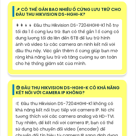
📌 CÓ THỂ GẮN BAO NHIÊU Ổ CỨNG LƯU TRỮ CHO
ĐẦU THU HIKVISION DS-HGHI-K?
👩‍👩‍👦‍👦 Đầu thu Hikvision DS-7204HGHI-K1 hỗ trợ
tối đa 1 ổ cứng lưu trữ. Bạn có thể gắn 1 ổ cứng có
dung lượng tối đa lên đến 6TB để lưu trữ hình
ảnh và video từ các camera an ninh kết nối với
đầu thu này. Việc gắn thêm ổ cứng giúp bạn mở
rộng khả năng lưu trữ và tăng cường sự an toàn
cho hệ thống giám sát của mình.
😓 ĐẦU THU HIKVISION DS-HGHI-K CÓ KHẢ NĂNG
KẾT NỐI VỚI CAMERA IP KHÔNG?
🤙 Đầu thu Hikvision DS-7204HGHI-K1 không có
khả năng kết nối trực tiếp với camera IP. Nó chỉ
tương thích với các camera analog và HD-TVI.
Tuy nhiên, để kết nối với camera IP, bạn có thể
sử dụng bộ chuyển đổi video (encoder) để
chuyển đổi tín hiệu từ camera IP sang định dạng