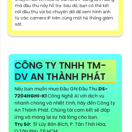
mà đầu thu này hỗ trợ. Sau đó, bạn có thể kết
nối đầu thu với bộ chuyển đổi để xem hình ảnh
từ các camera IP trên cùng một hệ thống giám
sát.
CÔNG TY TNHH TM-
DV AN THÀNH PHÁT
Nếu bạn muốn mua Đầu Ghi Đầu Thu
DS-
7204HGHI-K1
Công Nghệ AI với dịch vụ
nhanh chóng và nhiệt tình, hãy đến Công ty
An Thành Phát. Chúng tôi cam kết sẽ đáp
ứng và mang lại sự hài lòng cho bạn.
Trụ Sở:
51 Lũy Bán Bích, P. Tân Thới Hòa,
Q.Tân Phú, TP.HCM