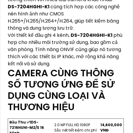
DS-7204HGHI-K1
cũng tích hợp các công nghệ
nén hình ảnh như CMOS
H.265+/H.265/H.264+/H.264, giúp tiết kiệm băng
thông và dung lượng lưu trữ.
Với thiết kế đầu ghi 4 kênh,
DS-7204HGHI-K1
phù
hợp cho nhiều môi trường sử dụng, bao gồm cả
văn phòng. Tính năng ONVIF cũng giúp nó tương
thích với các thiết bị IP khác, mở rộng khả năng
kết nối và sử dụng.
CAMERA CÙNG THÔNG
SỐ TƯƠNG ỨNG ĐỂ SỬ
DỤNG CÙNG LOẠI VÀ
THƯƠNG HIỆU
Đầu Thu ✅IDS-
2.0 MP FULL HD 1080P
14,600,000
7216HUHI-M2/S 16
Sắc nét tiết kiệm chi phí
VNĐ
kênh