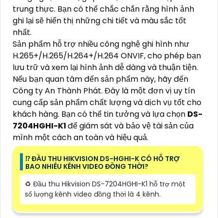
trung thực. Bạn có thể chắc chắn rằng hình ảnh
ghi lại sẽ hiển thị những chi tiết và màu sắc tốt
nhất.
Sản phẩm hỗ trợ nhiều công nghệ ghi hình như
H.265+/H.265/H.264+/H.264 ONVIF, cho phép bạn
lưu trữ và xem lại hình ảnh dễ dàng và thuận tiện.
Nếu bạn quan tâm đến sản phẩm này, hãy đến
Công ty An Thành Phát. Đây là một đơn vị uy tín
cung cấp sản phẩm chất lượng và dịch vụ tốt cho
khách hàng. Bạn có thể tin tưởng và lựa chọn
DS-
7204HGHI-K1
để giám sát và bảo vệ tài sản của
mình một cách an toàn và hiệu quả.
⁉️ ĐẦU THU HIKVISION DS-HGHI-K CÓ HỖ TRỢ
BAO NHIÊU KÊNH VIDEO ĐỒNG THỜI?
♻️ Đầu thu Hikvision DS-7204HGHI-K1 hỗ trợ một
số lượng kênh video đồng thời là 4 kênh.