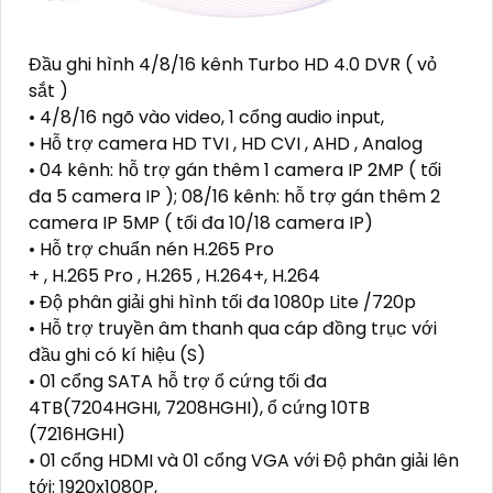
Đầu ghi hình 4/8/16 kênh Turbo HD 4.0 DVR ( vỏ
sắt )
• 4/8/16 ngõ vào video, 1 cổng audio input,
• Hỗ trợ camera HD TVI , HD CVI , AHD , Analog
• 04 kênh: hỗ trợ gán thêm 1 camera IP 2MP ( tối
đa 5 camera IP ); 08/16 kênh: hỗ trợ gán thêm 2
camera IP 5MP ( tối đa 10/18 camera IP)
• Hỗ trợ chuẩn nén H.265 Pro
+ , H.265 Pro , H.265 , H.264+, H.264
• Độ phân giải ghi hình tối đa 1080p Lite /720p
• Hỗ trợ truyền âm thanh qua cáp đồng trục với
đầu ghi có kí hiệu (S)
• 01 cổng SATA hỗ trợ ổ cứng tối đa
4TB(7204HGHI, 7208HGHI), ổ cứng 10TB
(7216HGHI)
• 01 cổng HDMI và 01 cổng VGA với Độ phân giải lên
tới: 1920x1080P,