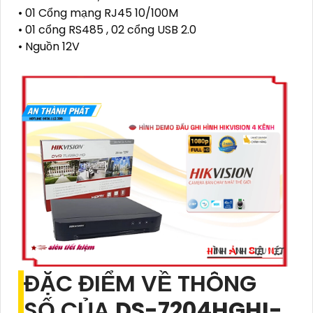
• 01 Cổng mạng RJ45 10/100M
• 01 cổng RS485 , 02 cổng USB 2.0
• Nguồn 12V
ĐẶC ĐIỂM VỀ THÔNG
SỐ CỦA
DS-7204HGHI-