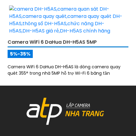
ứng dụng DMSS
Camera WiFi 6 DaHua DH-H5AS 5MP
5%-35%
Camera WiFi 6 DaHua DH-H5AS là dòng camera quay
quét 355° trong nhà 5MP hỗ trợ Wi-Fi 6 băng tần