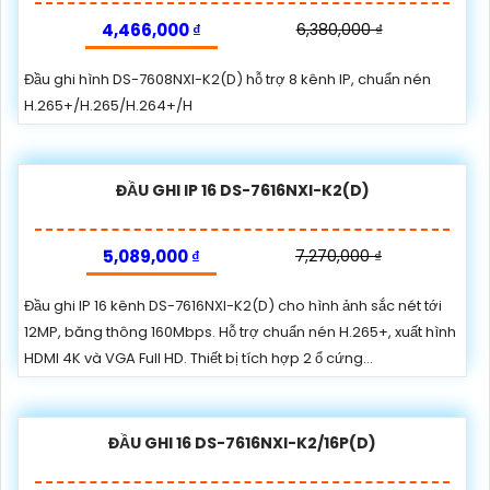
4,466,000 ₫
6,380,000 ₫
Đầu ghi hình DS-7608NXI-K2(D) hỗ trợ 8 kênh IP, chuẩn nén
H.265+/H.265/H.264+/H
ĐẦU GHI IP 16 DS-7616NXI-K2(D)
5,089,000 ₫
7,270,000 ₫
Đầu ghi IP 16 kênh DS-7616NXI-K2(D) cho hình ảnh sắc nét tới
12MP, băng thông 160Mbps. Hỗ trợ chuẩn nén H.265+, xuất hình
HDMI 4K và VGA Full HD. Thiết bị tích hợp 2 ổ cứng...
ĐẦU GHI 16 DS-7616NXI-K2/16P(D)