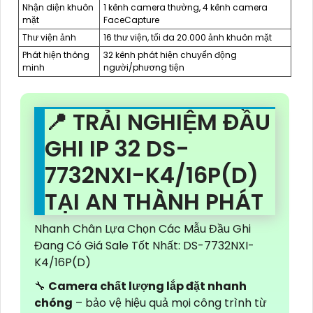
Nhận diện khuôn
1 kênh camera thường, 4 kênh camera
mặt
FaceCapture
Thư viện ảnh
16 thư viện, tối đa 20.000 ảnh khuôn mặt
Phát hiện thông
32 kênh phát hiện chuyển động
minh
người/phương tiện
📍 TRẢI NGHIỆM ĐẦU
GHI IP 32 DS-
7732NXI-K4/16P(D)
TẠI AN THÀNH PHÁT
Nhanh Chân Lựa Chọn Các Mẫu Đầu Ghi
Đang Có Giá Sale Tốt Nhất: DS-7732NXI-
K4/16P(D)
🔧
Camera chất lượng lắp đặt nhanh
chóng
– bảo vệ hiệu quả mọi công trình từ