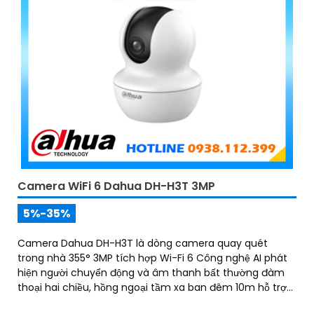
Camera WiFi 6 Dahua DH-H3T 3MP
5%-35%
Camera Dahua DH-H3T là dòng camera quay quét
trong nhà 355° 3MP tích hợp Wi-Fi 6 Công nghệ AI phát
hiện người chuyển động và âm thanh bất thường đàm
thoại hai chiều, hồng ngoại tầm xa ban đêm 10m hỗ trợ
thẻ nhớ MicroSD 256GB ONVIF và điều khiển từ xa qua