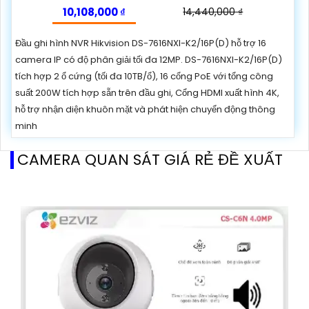
10,108,000 ₫
14,440,000 ₫
Đầu ghi hình NVR Hikvision DS-7616NXI-K2/16P(D) hỗ trợ 16
camera IP có độ phân giải tối đa 12MP. DS-7616NXI-K2/16P(D)
tích hợp 2 ổ cứng (tối đa 10TB/ổ), 16 cổng PoE với tổng công
suất 200W tích hợp sẵn trên đầu ghi, Cổng HDMI xuất hình 4K,
hỗ trợ nhận diện khuôn mặt và phát hiện chuyển động thông
minh
CAMERA QUAN SÁT GIÁ RẺ ĐỀ XUẤT