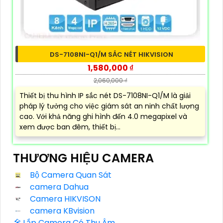
DS-7108NI-Q1/M SẮC NÉT HIKVISION
1,580,000 ₫
2,060,000 ₫
Thiết bị thu hình IP sắc nét DS-7108NI-Q1/M là giải
pháp lý tưởng cho việc giám sát an ninh chất lượng
cao. Với khả năng ghi hình đến 4.0 megapixel và
xem được ban đêm, thiết bị...
THƯƠNG HIỆU CAMERA
Bộ Camera Quan Sát
camera Dahua
Camera HIKVISON
camera KBvision
️🎤️
Lắp Camera Có Thu Âm