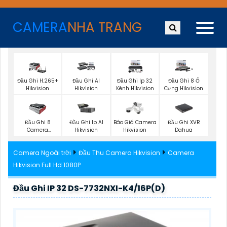
CAMERA
NHA TRANG
Đầu Ghi H.265+
Đầu Ghi AI
Đầu Ghi Ip 32
Đầu Ghi 8 Ổ
Hikvision
Hikvision
Kênh Hikvision
Cưng Hikvision
Đầu Ghi XVR
Đầu Ghi 8
Đầu Ghi Ip AI
Báo Giá Camera
Dahua
Camera
Hikvision
Hikvision
Hikvision
Camera Ngoài trời
Đầu Thu Camera Hikvision
Camera
Hikvision Full Hd 1080P
Đầu Ghi IP 32 DS-7732NXI-K4/16P(D)