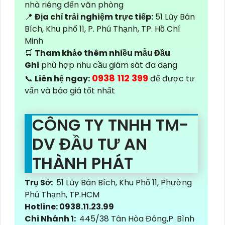
nhà riêng đến văn phòng
📍
Địa chỉ trải nghiệm trực tiếp:
51 Lũy Bán
Bích, Khu phố 11, P. Phú Thạnh, TP. Hồ Chí
Minh
🛒
Tham khảo thêm nhiều mẫu Đầu
Ghi
phù hợp nhu cầu giám sát đa dạng
0938 112 399
📞
Liên hệ ngay:
để được tư
vấn và báo giá tốt nhất
CÔNG TY TNHH TM-
DV ĐẦU TƯ AN
THÀNH PHÁT
Trụ Sở:
51 Lũy Bán Bích, Khu Phố 11, Phường
Phú Thạnh, TP.HCM
Hotline: 0938.11.23.99
Chi Nhánh 1:
445/38 Tân Hòa Đông,P. Bình