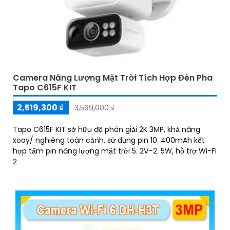
Camera Năng Lượng Mặt Trời Tích Hợp Đèn Pha
Tapo C615F KIT
2,519,300 ₫
3,599,000 ₫
Tapo C615F KIT sở hữu độ phân giải 2K 3MP, khả năng
xoay/ nghiêng toàn cảnh, sử dụng pin 10. 400mAh kết
hợp tấm pin năng lượng mặt trời 5. 2V–2. 5W, hỗ trợ Wi-Fi
2