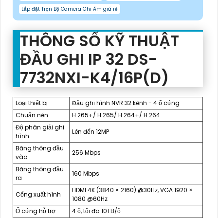
Lắp đặt Trọn Bộ Camera Ghi Âm giá rẻ
THÔNG SỐ KỸ THUẬT
ĐẦU GHI IP 32 DS-
7732NXI-K4/16P(D)
Loại thiết bị
Đầu ghi hình NVR 32 kênh - 4 ổ cứng
Chuẩn nén
H.265+/ H.265/ H.264+/ H.264
Độ phân giải ghi
Lên đến 12MP
hình
Băng thông đầu
256 Mbps
vào
Băng thông đầu
160 Mbps
ra
HDMI 4K (3840 × 2160) @30Hz, VGA 1920 ×
Cổng xuất hình
1080 @60Hz
Ổ cứng hỗ trợ
4 ổ, tối đa 10TB/ổ