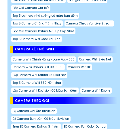
Bản báo giá camera hikvision mới
Báo giá camera kbvision
Báo Giá Camera Chi Tiết
Top 5 camera nhà xưởng có màu ban đêm
Top 5 Camera Chống Trộm Nhạy
Camera Check Var Live Stream
Báo Giá Camera Dahua Mới Up Cập Nhật
Top 5 Camera Wifi Cho Gia Đình
CAMERA KẾT NỐI WIFI
Camera Wifi Chính Hãng Kbone Xoay 360
Camera Wifi Siêu Nét
Camera Wifii Dahua Full HD 1080P
Camera Wifi 3K
Lắp Camera Wifi Dahua 3K Siêu Nét
Top 5 Camera Wifi 360 Nên Mua
Lắp Camera Wifi Kbvision Có Màu Ban Đêm
Camera Wifi Kbone
CAMERA THEO GÓI
Bộ Camera Ghi Âm Hikvision
Bộ Camera Ban Đêm Có Màu Kbvision
Trọn Bộ Camera Dahua Ghi Âm
Bộ Camera Full Color Dahua