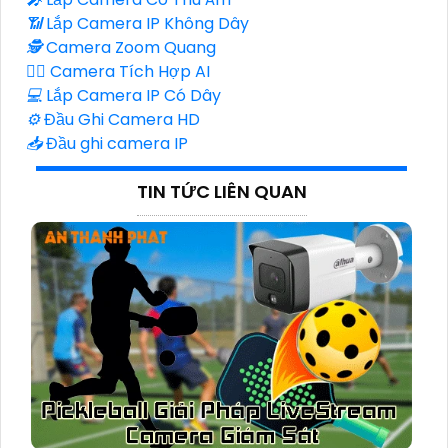
📶
Lắp Camera IP Không Dây
🕵️
Camera Zoom Quang
🧛‍♀️
Camera Tích Hợp AI
💻
Lắp Camera IP Có Dây
⚙️
Đầu Ghi Camera HD
📥
Đầu ghi camera IP
TIN TỨC LIÊN QUAN