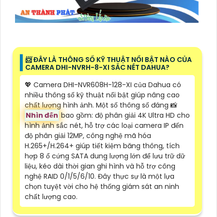
📨 ĐÂY LÀ THÔNG SỐ KỸ THUẬT NỔI BẬT NÀO CỦA
CAMERA DHI-NVRH-8-XI SẮC NÉT DAHUA?
💖 Camera DHI-NVR608H-128-XI của Dahua có
nhiều thông số kỹ thuật nổi bật giúp nâng cao
chất lượng hình ảnh. Một số thông số đáng 📸
Nhìn đến
bao gồm: độ phân giải 4K Ultra HD cho
hình ảnh sắc nét, hỗ trợ các loại camera IP đến
độ phân giải 12MP, công nghệ mã hóa
H.265+/H.264+ giúp tiết kiệm băng thông, tích
hợp 8 ổ cứng SATA dung lượng lớn để lưu trữ dữ
liệu, kéo dài thời gian ghi hình và hỗ trợ công
nghệ RAID 0/1/5/6/10. Đây thực sự là một lựa
chọn tuyệt vời cho hệ thống giám sát an ninh
chất lượng cao.