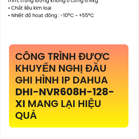
mm, trọng lượng không ổ cứng 6.4kg
• Chất liệu kim loại
• Nhiệt độ hoạt động : -10°C ~ +55°C
CÔNG TRÌNH ĐƯỢC
KHUYẾN NGHỊ ĐẦU
GHI HÌNH IP DAHUA
DHI-NVR608H-128-
XI
MANG LẠI HIỆU
QUẢ