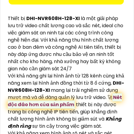
Thiết bị
DHI-NVR608H-128-XI
là một giải pháp
lưu trữ video chất lượng cao và sắc nét, ideal cho
việc giám sát an ninh tại các công trình công
nghệ hiện đại. Với khả năng thu hình chất lượng
cao ở ban đêm và công nghệ AI tiên tiến, thiết bị
này đáp ứng được nhu cầu bảo vệ an ninh tốt
nhất cho kho hàng, nhà xưởng hay bất kỳ không
gian nào cần giám sát 24/7
Với khả năng ghi lại hình ảnh từ 128 kênh cùng khả
năng xem lại hình ảnh đồng thời từ 8 ổ cứng,
DHI-
NVR608H-128-XI
mang lại trải nghiệm sử dụng
mượt mà và dễ dàng quản lý lưu trữ video. 🚀
Nét
độc đáo hơn của sản phẩm
thiết bị này được
trang bị công nghệ IP tiên tiến, giúp khẳng định
chất lượng hình ảnh không bị giảm sút và
Khẳng
định rằng
sự tin cậy trong việc giám sát.
Với khả năng xem hình ảnh rõ nét và sắc nét