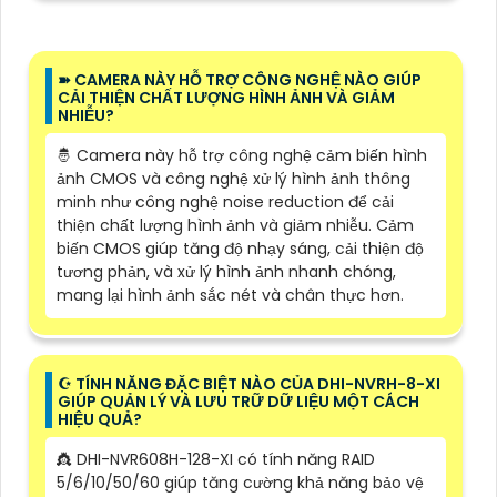
➽ CAMERA NÀY HỖ TRỢ CÔNG NGHỆ NÀO GIÚP
CẢI THIỆN CHẤT LƯỢNG HÌNH ẢNH VÀ GIẢM
NHIỄU?
🤴 Camera này hỗ trợ công nghệ cảm biến hình
ảnh CMOS và công nghệ xử lý hình ảnh thông
minh như công nghệ noise reduction để cải
thiện chất lượng hình ảnh và giảm nhiễu. Cảm
biến CMOS giúp tăng độ nhạy sáng, cải thiện độ
tương phản, và xử lý hình ảnh nhanh chóng,
mang lại hình ảnh sắc nét và chân thực hơn.
☪ TÍNH NĂNG ĐẶC BIỆT NÀO CỦA DHI-NVRH-8-XI
GIÚP QUẢN LÝ VÀ LƯU TRỮ DỮ LIỆU MỘT CÁCH
HIỆU QUẢ?
👸 DHI-NVR608H-128-XI có tính năng RAID
5/6/10/50/60 giúp tăng cường khả năng bảo vệ