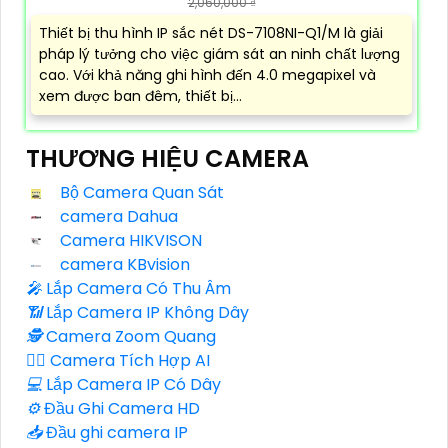
2,060,000 ₫
Thiết bị thu hình IP sắc nét DS-7108NI-Q1/M là giải
pháp lý tưởng cho việc giám sát an ninh chất lượng
cao. Với khả năng ghi hình đến 4.0 megapixel và
xem được ban đêm, thiết bị...
THƯƠNG HIỆU CAMERA
Bộ Camera Quan Sát
camera Dahua
Camera HIKVISON
camera KBvision
️🎤️
Lắp Camera Có Thu Âm
📶
Lắp Camera IP Không Dây
🕵️
Camera Zoom Quang
🧛‍♀️
Camera Tích Hợp AI
💻
Lắp Camera IP Có Dây
⚙️
Đầu Ghi Camera HD
📥
Đầu ghi camera IP