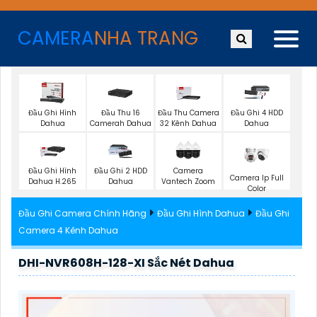
CAMERA
NHA TRANG
Đầu Ghi Hình
Đầu Thu 16
Đầu Thu Camera
Đầu Ghi 4 HDD
Dahua
Camerah Dahua
32 Kênh Dahua
Dahua
Đầu Ghi Hình
Đầu Ghi 2 HDD
Camera
Camera Ip Full
Dahua H.265
Dahua
Vantech Zoom
Color
Đầu Ghi Camera Chính Hãng
Đầu Ghi Hình Dahua
Đầu Ghi
Camera 4 Kênh Dahua
DHI-NVR608H-128-XI Sắc Nét Dahua