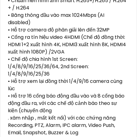
• Chuẩn nén hình ảnh Smart H.265+/H.265 / H.264
+ / H.264
• Băng thông đầu vào max 1024Mbps (AI
disabled)
• Hỗ trợ camera độ phân giải lên đến 32MP
• Cổng ra tín hiệu video 4HDMI (Chế độ đồng thời:
HDMI 1+2 xuất hình 4K, HDMI3 xuất hình 8K, HDMI4
xuất hình 1080P) /2VGA
• Chế độ chia hình 1st Screen:
1/4/8/9/16/25/36/64, 2nd Screen:
1/4/8/9/16/25/36
• Hỗ trợ xem lại đồng thời 1/4/9/16 camera cùng
lúc
• Hỗ trợ 16 cổng báo động đầu vào và 8 cổng báo
động đầu ra, với các chế độ cảnh báo theo sự
kiện (chuyển động
. xâm nhập , mất kết nối) với các chứng năng
Recording, PTZ, Alarm, IPC alarm, Video Push,
Email, Snapshot, Buzzer & Log