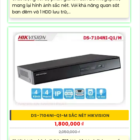
mang lại hình ảnh sắc nét. Với khả năng quan sát
ban đêm và 1 HDD lưu trữ,...
DS-7104NI-Q1-M SẮC NÉT HIKVISION
1,800,000 ₫
2,050,000 ₫