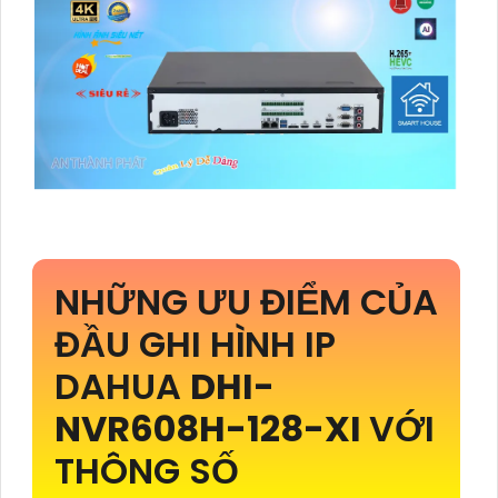
NHỮNG ƯU ĐIỂM CỦA
ĐẦU GHI HÌNH IP
DAHUA
DHI-
NVR608H-128-XI
VỚI
THÔNG SỐ