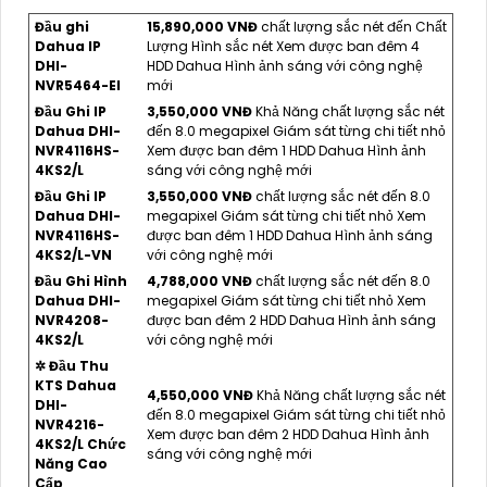
Đầu ghi
15,890,000 VNĐ
chất lượng sắc nét đến Chất
Dahua IP
Lượng Hình sắc nét Xem được ban đêm 4
DHI-
HDD Dahua Hình ảnh sáng với công nghệ
NVR5464-EI
mới
Đầu Ghi IP
3,550,000 VNĐ
Khả Năng chất lượng sắc nét
Dahua DHI-
đến 8.0 megapixel Giám sát từng chi tiết nhỏ
NVR4116HS-
Xem được ban đêm 1 HDD Dahua Hình ảnh
4KS2/L
sáng với công nghệ mới
Đầu Ghi IP
3,550,000 VNĐ
chất lượng sắc nét đến 8.0
Dahua DHI-
megapixel Giám sát từng chi tiết nhỏ Xem
NVR4116HS-
được ban đêm 1 HDD Dahua Hình ảnh sáng
4KS2/L-VN
với công nghệ mới
Đầu Ghi Hình
4,788,000 VNĐ
chất lượng sắc nét đến 8.0
Dahua DHI-
megapixel Giám sát từng chi tiết nhỏ Xem
NVR4208-
được ban đêm 2 HDD Dahua Hình ảnh sáng
4KS2/L
với công nghệ mới
✲ Đầu Thu
KTS Dahua
4,550,000 VNĐ
Khả Năng chất lượng sắc nét
DHI-
đến 8.0 megapixel Giám sát từng chi tiết nhỏ
NVR4216-
Xem được ban đêm 2 HDD Dahua Hình ảnh
4KS2/L Chức
sáng với công nghệ mới
Năng Cao
Cấp