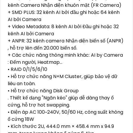
kênh Camera Nhận diện khuôn mặt (FR Camera)
+ SMD PLUS: 32 kênh AI bởi đầu ghi hoặc 64 kênh
AI bởi Camera
+ Video Metadata: 8 kênh AI bởi Đầu ghi hoặc 32
kênh AI bởi Camera
+ ANPR: 32 kênh camera Nhận diện biển số (ANPR)
, hỗ trợ lên đến 20.000 biển số.
+ Các chức năng thông minh khác: AI by Camera
: Đếm người, Heatmap...
• RAID 0/1/5/6/10
• Hỗ trợ chức năng N+M Cluster, giúp bảo vệ dữ
liêu an toàn.
• Hỗ trợ chức năng Disk Group
. Thiết kế dạng "Ngăn kéo" giúp dễ dàng thay ổ
cứng, hỗ trợ hot swapping.
• Điện áp AC 100~240V, 50/60 Hz, công suất không
ổ cứng 18W
• Kích thước 2U, 444.0 mm × 458.4 mm x 94.9