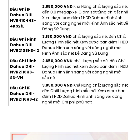
2,850,000 VNĐ
Khả Năng chất lượng sắc nét
Đầu Ghi IP
đến 8.0 megapixel Giám sát từng chi tiết nhỏ
Dahua DHI-
Xem được ban đêm 1 HDD Dahua Hình ảnh
NVR4104HS-
sáng với công nghệ mới Hình Ảnh sắc nét Dễ
4KS2/L
Dàng Sử Dụng
3,180,000 VNĐ
chất lượng sắc nét đến Chất
Đầu Ghi Hình
Lượng Hình sắc nét Xem được ban đêm 1 HDD
Dahua DHI-
Dahua Hình ảnh sáng với công nghệ mới
NVR2108HS-I2
Hình Ảnh sắc nét Dễ Dàng Sử Dụng
Đầu Ghi Hình
2,650,000 VNĐ
chất lượng sắc nét đến Chất
Dahua DHI-
Lượng Hình sắc nét Xem được ban đêm 1 HDD
NVR2116HS-
Dahua Hình ảnh sáng với công nghệ mới
S3-VN
sắc nét
3,850,000 VNĐ
Khả Năng chất lượng sắc nét
Đầu Ghi IP
đến Chất Lượng Hình sắc nét Xem được ban
Dahua DHI-
đêm 1 HDD Dahua Hình ảnh sáng với công
NVR2116HS-I2
nghệ mới Chi phí phù hợp