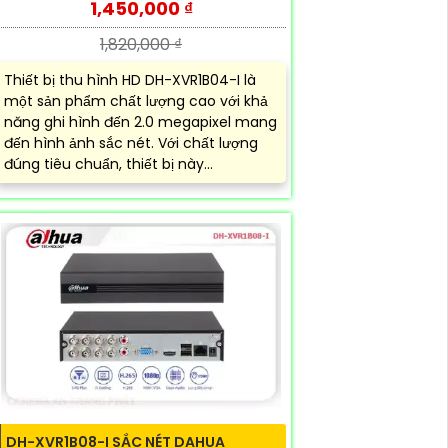
1,450,000 ₫
1,820,000 ₫
Thiết bị thu hình HD DH-XVR1B04-I là
một sản phẩm chất lượng cao với khả
năng ghi hình đến 2.0 megapixel mang
đến hình ảnh sắc nét. Với chất lượng
đúng tiêu chuẩn, thiết bị này...
DH-XVR1B08-I SẮC NÉT DAHUA