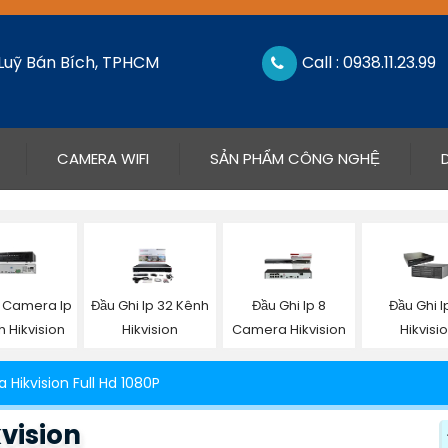
 Luỹ Bán Bích, TPHCM
Call : 0938.11.23.99
CAMERA WIFI
SẢN PHẨM CÔNG NGHỆ
i Camera Ip
Đầu Ghi Ip 32 Kênh
Đầu Ghi Ip 8
Đầu Ghi I
h Hikvision
Hikvision
Camera Hikvision
Hikvisi
Hikvision Full Hd 1080P
vision