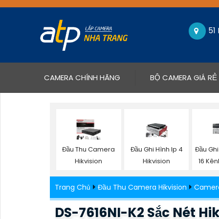
51
(CURRENT)
CAMERA CHÍNH HÃNG
BỘ CAMERA GIÁ RẺ
Đầu Thu Camera
Đầu Ghi Hình Ip 4
Đầu Gh
Hikvision
Hikvision
16 Kên
Trang Chủ
Đầu Thu Camera Hikvision
Camera 
DS-7616NI-K2 Sắc Nét Hik