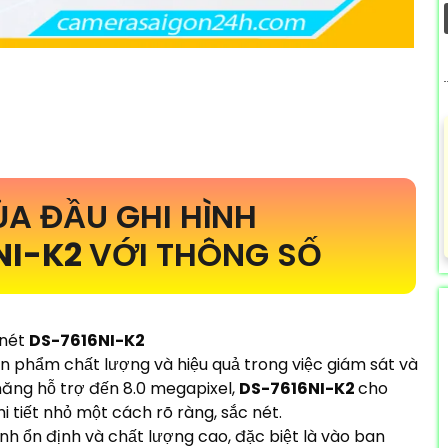
A ĐẦU GHI HÌNH
NI-K2
VỚI THÔNG SỐ
 nét
DS-7616NI-K2
ản phẩm chất lượng và hiệu quả trong việc giám sát và
 năng hỗ trợ đến 8.0 megapixel,
DS-7616NI-K2
cho
i tiết nhỏ một cách rõ ràng, sắc nét.
ình ổn định và chất lượng cao, đặc biệt là vào ban