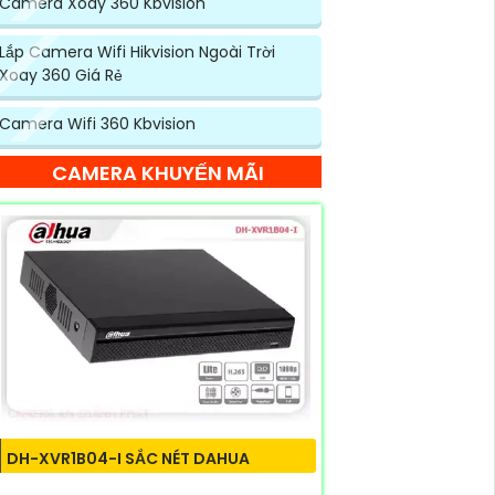
Camera Xoay 360 Kbvision
Lắp Camera Wifi Hikvision Ngoài Trời
Xoay 360 Giá Rẻ
Camera Wifi 360 Kbvision
CAMERA KHUYẾN MÃI
DH-XVR1B04-I SẮC NÉT DAHUA