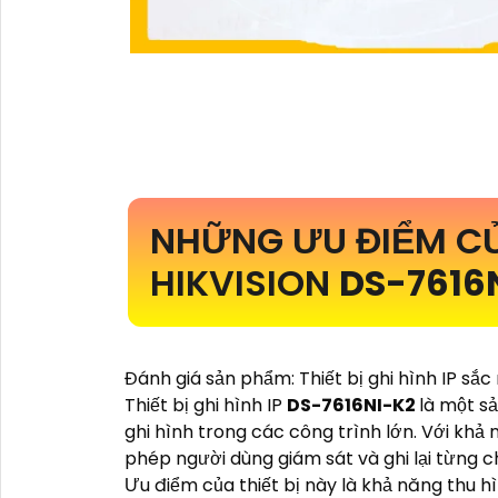
NHỮNG ƯU ĐIỂM CỦ
HIKVISION
DS-7616
Đánh giá sản phẩm: Thiết bị ghi hình IP sắc
Thiết bị ghi hình IP
DS-7616NI-K2
là một s
ghi hình trong các công trình lớn. Với khả
phép người dùng giám sát và ghi lại từng ch
Ưu điểm của thiết bị này là khả năng thu h