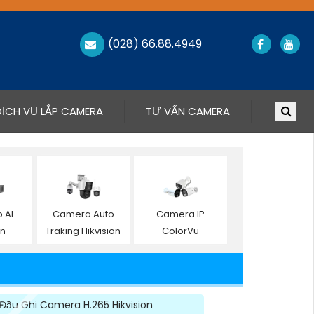
(028) 66.88.4949
DỊCH VỤ LẮP CAMERA
TƯ VẤN CAMERA
p AI
Camera Auto
Camera IP
on
Traking Hikvision
ColorVu
Đầu Ghi Camera H.265 Hikvision