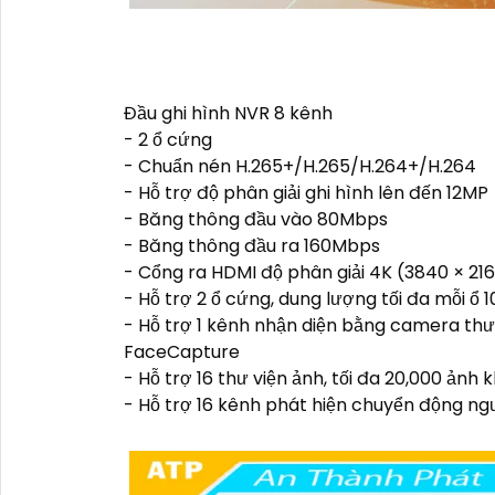
Đầu ghi hình NVR 8 kênh
- 2 ổ cứng
- Chuẩn nén H.265+/H.265/H.264+/H.264
- Hỗ trợ độ phân giải ghi hình lên đến 12MP
- Băng thông đầu vào 80Mbps
- Băng thông đầu ra 160Mbps
- Cổng ra HDMI độ phân giải 4K (3840 × 216
- Hỗ trợ 2 ổ cứng, dung lượng tối đa mỗi ổ 
- Hỗ trợ 1 kênh nhận diện bằng camera t
FaceCapture
- Hỗ trợ 16 thư viện ảnh, tối đa 20,000 ảnh
- Hỗ trợ 16 kênh phát hiện chuyển động ng