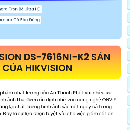
ra Trọn Bộ Ultra HD
amera Có Báo Đông
ISION
DS-7616NI-K2
SẢN
CỦA HIKVISION
 phẩm chất lượng của An Thành Phát với nhiều ưu
nh ảnh thu được ổn định nhờ vào công nghệ ONVIF
ng lại chất lượng hình ảnh sắc nét ngay cả trong
. Đây là sự lựa chọn tuyệt vời cho việc giám sát an