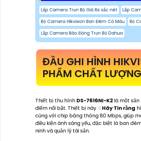
Lắp Camera Trọn Bộ Giá Rẻ sắc nét
Lắp Came
Bộ Camera Hikvision Ban Đêm Có Màu
Bộ C
Lắp Camera Báo Động Trọn Bộ Dahua
ĐẦU GHI HÌNH HIKV
PHẨM CHẤT LƯỢNG 
Thiết bị thu hình
DS-7616NI-K2
là một sản
điểm nổi bật. Thiết bị này ♢
Hãy Tin rằng
hì
cùng với chip băng thông 80 Mbps, giúp ma
điều kiện ánh sáng yếu, đặc biệt là ban đêm
ninh và quản lý tài sản.