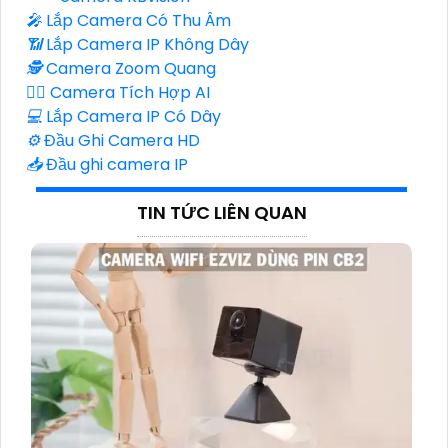
️🎤️
Lắp Camera Có Thu Âm
📶
Lắp Camera IP Không Dây
🕵️
Camera Zoom Quang
🧛‍♀️
Camera Tích Hợp AI
💻
Lắp Camera IP Có Dây
⚙️
Đầu Ghi Camera HD
📥
Đầu ghi camera IP
TIN TỨC LIÊN QUAN