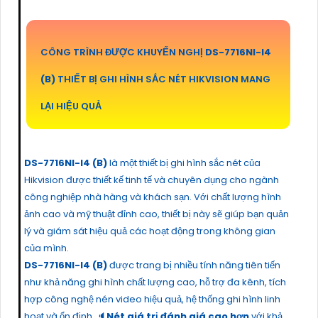
CÔNG TRÌNH ĐƯỢC KHUYẾN NGHỊ
DS-7716NI-I4
(B)
THIẾT BỊ GHI HÌNH SẮC NÉT HIKVISION MANG
LẠI HIỆU QUẢ
DS-7716NI-I4 (B)
là một thiết bị ghi hình sắc nét của
Hikvision được thiết kế tinh tế và chuyên dụng cho ngành
công nghiệp nhà hàng và khách sạn. Với chất lượng hình
ảnh cao và mỹ thuật đỉnh cao, thiết bị này sẽ giúp bạn quản
lý và giám sát hiệu quả các hoạt động trong không gian
của mình.
DS-7716NI-I4 (B)
được trang bị nhiều tính năng tiên tiến
như khả năng ghi hình chất lượng cao, hỗ trợ đa kênh, tích
hợp công nghệ nén video hiệu quả, hệ thống ghi hình linh
hoạt và ổn định. 🔈
Nét giá trị đánh giá cao hơn
với khả