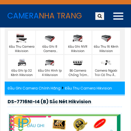
CAMERA
NHA TRANG
Đầu Thu Camera
Đầu Ghi 8
Đầu Ghi NVR
Đầu Thu 16 Kênh
Hikvision
Camera
Hikvision
Hikvision
Hikvision
Đầu Ghi Ip 32
Đầu Ghi Hình Ip
Bô Camera
Camera Ngoài
Kênh Hikvision
4 Hikvision
Chống Trộm
Trời Có Thu Âm
Hikvision
Hik
Đầu Ghi Camera Chính Hãng
Đầu Thu Camera Hikvision
DS-7716NI-I4 (B) Sắc Nét Hikvision