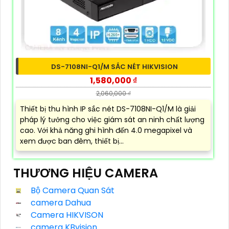
DS-7108NI-Q1/M SẮC NÉT HIKVISION
1,580,000 ₫
2,060,000 ₫
Thiết bị thu hình IP sắc nét DS-7108NI-Q1/M là giải
pháp lý tưởng cho việc giám sát an ninh chất lượng
cao. Với khả năng ghi hình đến 4.0 megapixel và
xem được ban đêm, thiết bị...
THƯƠNG HIỆU CAMERA
Bộ Camera Quan Sát
camera Dahua
Camera HIKVISON
camera KBvision