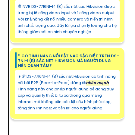
🤴 NVR DS-7716NI-I4 (B) sắc nét của Hikvision được
trang bị 16 cổng video input và 1 cổng video output.
Với khả năng kết nối nhiều camera và hiển thị hình
ảnh chất lượng cao, đây là lựa chọn lý tưởng cho hệ
thống giám sát an ninh chuyên nghiệp.
‼️ CÓ TÍNH NĂNG NỔI BẬT NÀO ĐẶC BIỆT TRÊN DS-
7NI-I (B) SẮC NÉT HIKVISION MÀ NGƯỜI DÙNG
NÊN QUAN TÂM?
👩‍🌾 DS-7716NI-I4 (B) sắc nét Hikvision có tính năng
nổi bật P2P (Peer-to-Peer) đáng 📸
nhấn mạnh
.
Tính năng này cho phép người dùng dễ dàng truy
cập và quản lý thiết bị từ xa thông qua mạng
internet mà không cần cài đặt cấu hình phức tạp,
tăng tính linh hoạt và tiện lợi cho người dùng.