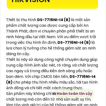
Thiết bị thu hình
DS-7716NI-I4 (B)
là một sản
phẩm chất lượng cao được cung cấp bởi An
Thành Phát, đơn vị chuyên phân phối thiết bị an
ninh hàng đầu tại Việt Nam. Với ưu điểm vượt trội
trong việc thu hình ổn định,
DS-7716NI-I4 (B)
là
lựa chọn lý tưởng cho hệ thống giám sát an ninh
đáng tin cậy.
Thiết bị này sử dụng công nghệ chuyên dụng giúp
cung cấp hình ảnh sắc nét, rõ ràng, và chất lượng
cao ngay cả trong điều kiện ánh sáng yếu hoặc
ban đêm. Với chip CMOS tiên tiến,
DS-7716NI-I4
(B)
cho phép thu hình nhiều màu sắc, tái tạo hình
ảnh động và chi tiết một cách trung thực.
Sản phẩm này không chỉ 📸
Hoàn toàn tin cậy
chất lượng mà còn đến từ nhà sản xuất uy tín,
làm tôn vinh giá trị của hệ thống giám sát an ninh.