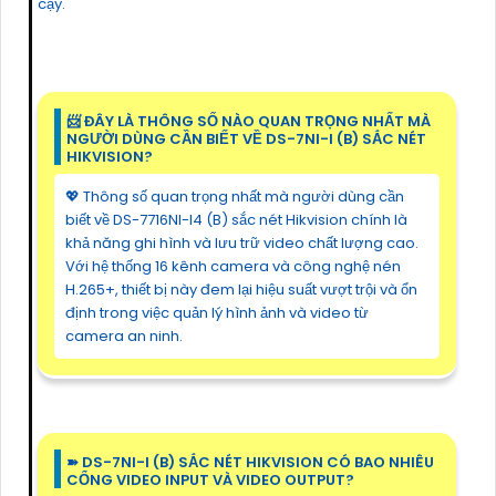
cậy.
📨 ĐÂY LÀ THÔNG SỐ NÀO QUAN TRỌNG NHẤT MÀ
NGƯỜI DÙNG CẦN BIẾT VỀ DS-7NI-I (B) SẮC NÉT
HIKVISION?
💖 Thông số quan trọng nhất mà người dùng cần
biết về DS-7716NI-I4 (B) sắc nét Hikvision chính là
khả năng ghi hình và lưu trữ video chất lượng cao.
Với hệ thống 16 kênh camera và công nghệ nén
H.265+, thiết bị này đem lại hiệu suất vượt trội và ổn
định trong việc quản lý hình ảnh và video từ
camera an ninh.
➽ DS-7NI-I (B) SẮC NÉT HIKVISION CÓ BAO NHIÊU
CỔNG VIDEO INPUT VÀ VIDEO OUTPUT?