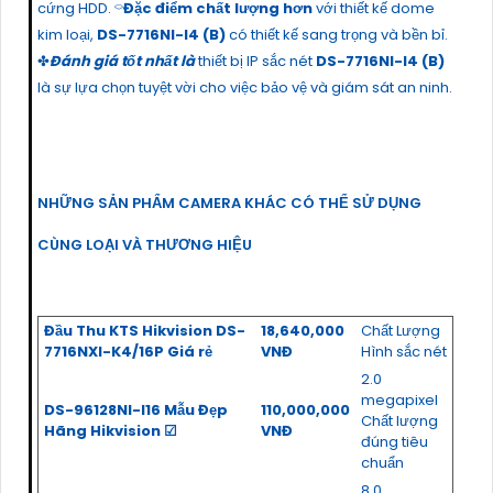
cứng HDD. ⌔
Đặc điểm chất lượng hơn
với thiết kế dome
kim loại,
DS-7716NI-I4 (B)
có thiết kế sang trọng và bền bỉ.
✤
Đánh giá tốt nhất là
thiết bị IP sắc nét
DS-7716NI-I4 (B)
là sự lựa chọn tuyệt vời cho việc bảo vệ và giám sát an ninh.
NHỮNG SẢN PHẨM CAMERA KHÁC CÓ THỂ SỬ DỤNG
CÙNG LOẠI VÀ THƯƠNG HIỆU
Đầu Thu KTS Hikvision DS-
18,640,000
Chất Lượng
7716NXI-K4/16P Giá rẻ
VNĐ
Hình sắc nét
2.0
megapixel
DS-96128NI-I16 Mẫu Đẹp
110,000,000
Chất lượng
Hãng Hikvision ☑
VNĐ
đúng tiêu
chuẩn
8.0