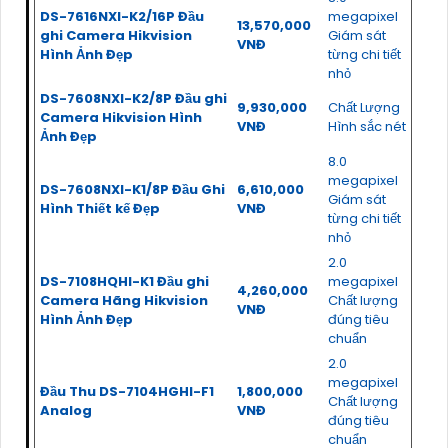
DS-7616NXI-K2/16P Đầu
megapixel
13,570,000
ghi Camera Hikvision
Giám sát
VNĐ
Hình Ảnh Đẹp
từng chi tiết
nhỏ
DS-7608NXI-K2/8P Đầu ghi
9,930,000
Chất Lượng
Camera Hikvision Hình
VNĐ
Hình sắc nét
Ảnh Đẹp
8.0
megapixel
DS-7608NXI-K1/8P Đầu Ghi
6,610,000
Giám sát
Hình Thiết kế Đẹp
VNĐ
từng chi tiết
nhỏ
2.0
DS-7108HQHI-K1 Đầu ghi
megapixel
4,260,000
Camera Hãng Hikvision
Chất lượng
VNĐ
Hình Ảnh Đẹp
đúng tiêu
chuẩn
2.0
megapixel
Đầu Thu DS-7104HGHI-F1
1,800,000
Chất lượng
Analog
VNĐ
đúng tiêu
chuẩn