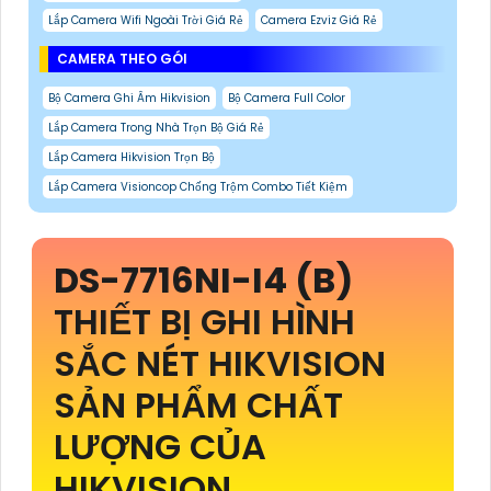
Lắp Camera Wifi Ngoài Trời Giá Rẻ
Camera Ezviz Giá Rẻ
CAMERA THEO GÓI
Bộ Camera Ghi Âm Hikvision
Bộ Camera Full Color
Lắp Camera Trong Nhà Trọn Bộ Giá Rẻ
Lắp Camera Hikvision Trọn Bộ
Lắp Camera Visioncop Chống Trộm Combo Tiết Kiệm
DS-7716NI-I4 (B)
THIẾT BỊ GHI HÌNH
SẮC NÉT HIKVISION
SẢN PHẨM CHẤT
LƯỢNG CỦA
HIKVISION