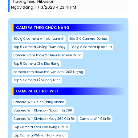
Thương hiệu:
Hikvision
Ngày đăng:
11/13/2023 4:23:41 PM
CAMERA THEO CHỨC NĂNG
Báo giá camera wifi dahua mới
Báo Giá Camera Dahua
Top 5 Camera Chống Trộm Nhạy
Báo giá camera ip dahua
Camera đàm thoại 2 chiều to rõ nên dùng
Top 5 Camera Cho Kho Hàng
camera xem được mã vận đơn Chất Lượng
Top 5 Camera Lắp Công Trình
CAMERA KẾT NỐI WIFI
Camera Wifi Chính Hãng Kbone
Camera Wifi Kbvision Ngoài Trời 360
Camera Wifi Kbvision Xoay 360 Giá Rẻ
Camera Wifi Giá Rẻ
Lắp Camera Ezviz Báo Động Giá Rẻ
Lắp Camera Wifi Full HD Hikvision