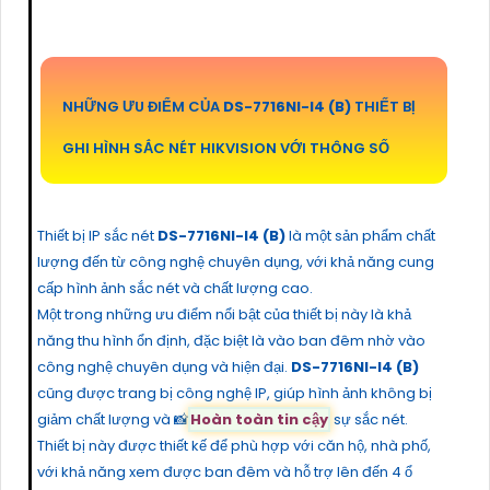
NHỮNG ƯU ĐIỂM CỦA
DS-7716NI-I4 (B)
THIẾT BỊ
GHI HÌNH SẮC NÉT HIKVISION VỚI THÔNG SỐ
Thiết bị IP sắc nét
DS-7716NI-I4 (B)
là một sản phẩm chất
lượng đến từ công nghệ chuyên dụng, với khả năng cung
cấp hình ảnh sắc nét và chất lượng cao.
Một trong những ưu điểm nổi bật của thiết bị này là khả
năng thu hình ổn định, đặc biệt là vào ban đêm nhờ vào
công nghệ chuyên dụng và hiện đại.
DS-7716NI-I4 (B)
cũng được trang bị công nghệ IP, giúp hình ảnh không bị
giảm chất lượng và 📸
Hoàn toàn tin cậy
sự sắc nét.
Thiết bị này được thiết kế để phù hợp với căn hộ, nhà phố,
với khả năng xem được ban đêm và hỗ trợ lên đến 4 ổ