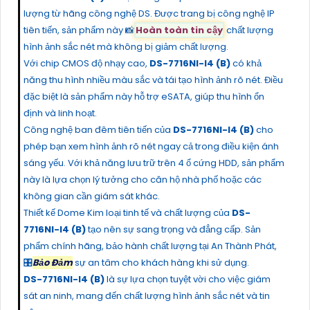
lượng từ hãng công nghệ DS. Được trang bị công nghệ IP
tiên tiến, sản phẩm này 📸
Hoàn toàn tin cậy
chất lượng
hình ảnh sắc nét mà không bị giảm chất lượng.
Với chip CMOS độ nhạy cao,
DS-7716NI-I4 (B)
có khả
năng thu hình nhiều màu sắc và tái tạo hình ảnh rõ nét. Điều
đặc biệt là sản phẩm này hỗ trợ eSATA, giúp thu hình ổn
định và linh hoạt.
Công nghệ ban đêm tiên tiến của
DS-7716NI-I4 (B)
cho
phép bạn xem hình ảnh rõ nét ngay cả trong điều kiện ánh
sáng yếu. Với khả năng lưu trữ trên 4 ổ cứng HDD, sản phẩm
này là lựa chọn lý tưởng cho căn hộ nhà phố hoặc các
không gian cần giám sát khác.
Thiết kế Dome Kim loại tinh tế và chất lượng của
DS-
7716NI-I4 (B)
tạo nên sự sang trọng và đẳng cấp. Sản
phẩm chính hãng, bảo hành chất lượng tại An Thành Phát,
🎛
Bảo Đảm
sự an tâm cho khách hàng khi sử dụng.
DS-7716NI-I4 (B)
là sự lựa chọn tuyệt vời cho việc giám
sát an ninh, mang đến chất lượng hình ảnh sắc nét và tin