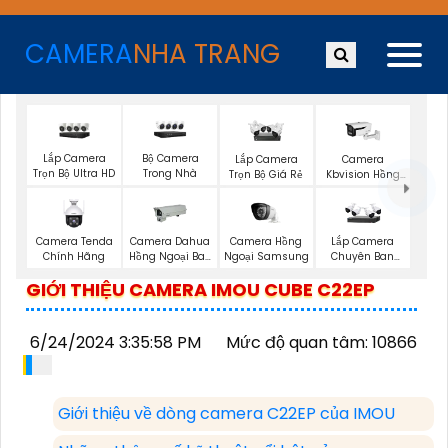
CAMERA
NHA TRANG
Lắp Camera
Bộ Camera
Lắp Camera
Camera
Trọn Bộ Ultra HD
Trong Nhà
Trọn Bộ Giá Rẻ
Kbvision Hồng
Ngoại
Camera Hồng
Camera Tenda
Camera Dahua
Lắp Camera
Ngoại Samsung
Chính Hãng
Hồng Ngoại Ban
Chuyên Ban
Đêm
Đêm
GIỚI THIỆU CAMERA IMOU CUBE C22EP
6/24/2024 3:35:58 PM
Mức độ quan tâm: 10866
Giới thiệu về dòng camera C22EP của IMOU