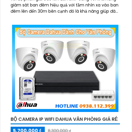
giám sát ban đêm hiệu quả với tầm nhìn xa vào ban
đêm lên đến 30m bên cạnh đó là khả năng giúp đàm
thoại âm thanh 2 chiều và báo động răng de chủ
động khi phát hiện xâm nhập
BỘ CAMERA IP WIFI DAHUA VĂN PHÒNG GIÁ RẺ
5,700,000 ₫
8,300,000 ₫