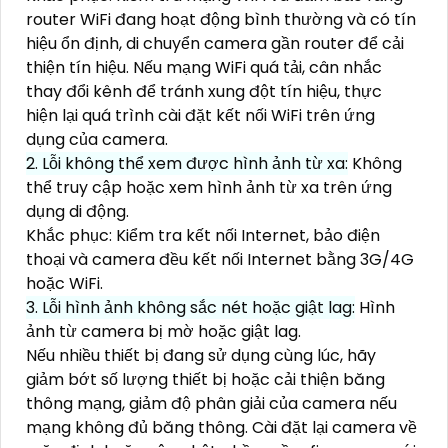
router WiFi đang hoạt động bình thường và có tín
hiệu ổn định, di chuyển camera gần router để cải
thiện tín hiệu. Nếu mạng WiFi quá tải, cân nhắc
thay đổi kênh để tránh xung đột tín hiệu, thực
hiện lại quá trình cài đặt kết nối WiFi trên ứng
dụng của camera.
2. Lỗi không thể xem được hình ảnh từ xa:
Không
thể truy cập hoặc xem hình ảnh từ xa trên ứng
dụng di động.
Khắc phục: Kiểm tra kết nối Internet, bảo điện
thoại và camera đều kết nối Internet bằng 3G/4G
hoặc WiFi.
3. Lỗi hình ảnh không sắc nét hoặc giật lag:
Hình
ảnh từ camera bị mờ hoặc giật lag.
Nếu nhiều thiết bị đang sử dụng cùng lúc, hãy
giảm bớt số lượng thiết bị hoặc cải thiện băng
thông mạng, giảm độ phân giải của camera nếu
mạng không đủ băng thông. Cài đặt lại camera về