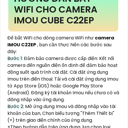
WIFI CHO CAMERA
IMOU CUBE C22EP
Để bắt WiFi cho dòng camera WiFi như
camera
IMOU C22EP
, bạn cần thực hiện các bước sau
đây:
Bước 1:
Đảm bảo camera được cấp điện: Kết nối
camera đến nguồn điện ổn định để đảm bảo hoạt
động suốt quá trình cài đặt. Cài đặt ứng dụng
Imou trên điện thoại: Tải và cài đặt ứng dụng Imou
từ App Store (iOS) hoặc Google Play Store
(Android). Đăng ký tài khoản Imou nếu chưa có và
đăng nhập vào ứng dụng.
Bước 2:
Mở ứng dụng Imou và đăng nhập vào tài
khoản của bạn, Chọn biểu tượng "Thêm Thiết bị"
(+) trên giao diện chính của ứng dụng.
+Theo hướng dẫn trên ứng dụng, lựa chọn loại