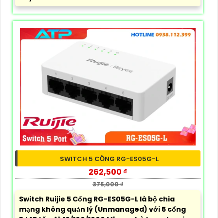
SWITCH 5 CỔNG RG-ES05G-L
262,500 ₫
375,000 ₫
Switch Ruijie 5 Cổng RG-ES05G-L là bộ chia
mạng không quản lý (Unmanaged) với 5 cổng