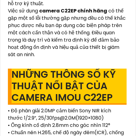
hỗ trợ kỹ thuật.
Việc sử dụng
camera C22EP chính hãng
có thể
gặp một số lỗi thường gặp nhưng đều có thể khắc
phục được nếu bạn áp dụng các biện pháp trên
một cách cẩn thận và có hệ thống. Điều quan
trọng là duy trì và kiểm tra định kỳ để đảm bảo
hoạt động ổn định và hiệu quả của thiết bị giám
sát an ninh.
NHỮNG THÔNG SỐ KỸ
THUẬT NỔI BẬT CỦA
CAMERA IMOU C22EP
• Độ phân giải 2.0MP cảm biến Sony NIR kích
thước 1/2.9”, 25/30fps@2.0M(1920×1080)
• Ống kính cố định 2.8mm cho góc nhìn 112°
• Chuẩn nén H.265, chế độ ngày đêm(ICR), chống