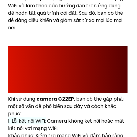
WiFi và làm theo các hướng dẫn trên ứng dụng
để hoàn tất quá trình cài đặt. Sau đó, bạn có thể
dễ dàng điều khiển và giám sát từ xa mọi lúc mọi
nơi.
NHỮNG LỖI CÓ THỂ GẶP
KHI SỬ DỤNG CAMERA
IMOU C22EP VÀ CÁCH
KHẮC PHỤC
Khi sử dụng
camera C22EP
, bạn có thể gặp phải
một số vấn đề phổ biến sau đây và cách khắc
phục:
1. Lỗi kết nối WiFi:
Camera không kết nối hoặc mất
kết nối với mạng WiFi.
Khắc phục: Kiểm tra mạng WiFi và đảm bảo rằng