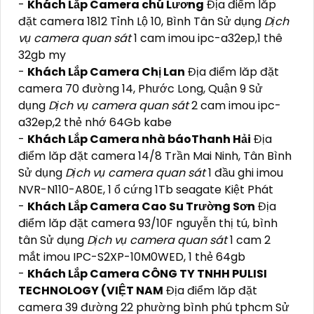
-
Khách Lắp Camera chú Lương
Địa điểm lăp
đặt camera 1812 Tỉnh Lộ 10, Bình Tân Sử dụng
Dịch
vụ camera quan sát
1 cam imou ipc-a32ep,1 thê
32gb my
-
Khách Lắp Camera Chị Lan
Địa điểm lăp đặt
camera 70 đường 14, Phước Long, Quận 9 Sử
dụng
Dịch vụ camera quan sát
2 cam imou ipc-
a32ep,2 thẻ nhớ 64Gb kabe
-
Khách Lắp Camera nhà báoThanh Hải
Địa
điểm lăp đặt camera 14/8 Trần Mai Ninh, Tân Bình
Sử dụng
Dịch vụ camera quan sát
1 đầu ghi imou
NVR-N110-A80E, 1 ổ cứng 1Tb seagate Kiệt Phát
-
Khách Lắp Camera Cao Su Trường Sơn
Địa
điểm lăp đặt camera 93/10F nguyễn thị tú, bình
tân Sử dụng
Dịch vụ camera quan sát
1 cam 2
mắt imou IPC-S2XP-10M0WED, 1 thẻ 64gb
-
Khách Lắp Camera CÔNG TY TNHH PULISI
TECHNOLOGY (VIỆT NAM
Địa điểm lăp đặt
camera 39 đường 22 phường bình phú tphcm Sử