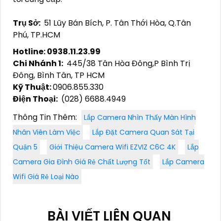
Trụ Sở:
51 Lũy Bán Bích, P. Tân Thới Hòa, Q.Tân
Phú, TP.HCM
Hotline: 0938.11.23.99
Chi Nhánh 1:
445/38 Tân Hòa Đông,P Bình Trị
Đông, Bình Tân, TP HCM
Kỹ Thuật:
0906.855.330
Điện Thoại:
(028) 6688.4949
Thông Tin Thêm:
Lắp Camera Nhìn Thấy Màn Hình
Nhân Viên Làm Việc
Lắp Đặt Camera Quan Sát Tại
Quận 5
Giới Thiệu Camera Wifi EZVIZ C6C 4K
Lắp
Camera Gia Đình Giá Rẻ Chất Lượng Tốt
Lắp Camera
Wifi Giá Rẻ Loại Nào
BÀI VIẾT LIÊN QUAN