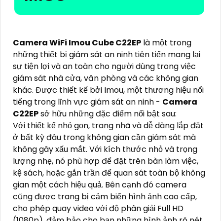
Camera WiFi Imou Cube C22EP
là một trong
những thiết bị giám sát an ninh tiên tiến mang lại
sự tiện lợi và an toàn cho người dùng trong việc
giám sát nhà cửa, văn phòng và các không gian
khác. Được thiết kế bởi Imou, một thương hiệu nổi
tiếng trong lĩnh vực giám sát an ninh -
Camera
C22EP
sở hữu những đặc điểm nổi bật sau:
Với thiết kế nhỏ gọn, trang nhã và dễ dàng lắp đặt
ở bất kỳ đâu trong không gian cần giám sát mà
không gây xấu mắt. Với kích thước nhỏ và trọng
lượng nhẹ, nó phù hợp để đặt trên bàn làm việc,
kệ sách, hoặc gắn trần để quan sát toàn bộ không
gian một cách hiệu quả. Bên cạnh đó camera
cũng được trang bị cảm biến hình ảnh cao cấp,
cho phép quay video với độ phân giải Full HD
(1080p), đảm bảo cho bạn những hình ảnh rõ nét