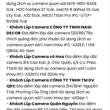
dụng
Dịch vụ camera quan sát
NVR-N110-8A0E
1cai , HDD toshiba 2T 1cai , swicht 8 dahua 1G cua
cty 1cai , A32 5cai , IMOU Titan Pro IPC-U7LP-
6V0NE 1cai
-
Khách Lắp Camera CÔNG TY TNHH NAGI
DECOR
Địa điểm lăp đặt camera 120/86/76c
thích quảng đức phú nhuận Sử dụng
Dịch vụ
camera quan sát
1 cam imou IPC-A32EP, 1 thẻ
128Gb 4S-Gen
-
Khách Lắp Camera cô Hoa
Địa điểm lăp đặt
camera 314 Cao Đạt, p. Chợ Quán, q.5 C.c Phúc
Thịnh Sử dụng
Dịch vụ camera quan sát
1 cam
imou IPC-A32EP,1 thẻ 32Gb my
-
Khách Lắp Camera CÔNG TY TNHH TM DV
QDC
Địa điểm lăp đặt camera 214/B14F Nguyễn
Trãi, Phường Cầu Ông Lãnh Sử dụng
Dịch vụ
camera quan sát
1 cam Imou ipc-a32ep-l
-
Khách Lắp Camera Quân Nguyễn
Địa điểm
lăp đặt camera 88 Tô Vĩnh Diện, Thủ Đức Sử dụng