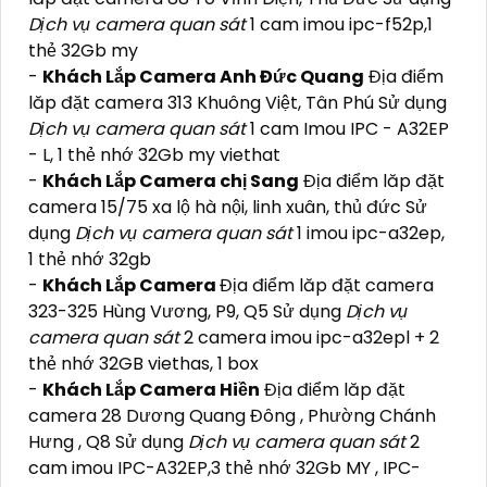
Dịch vụ camera quan sát
1 cam imou ipc-f52p,1
thẻ 32Gb my
-
Khách Lắp Camera Anh Đức Quang
Địa điểm
lăp đặt camera 313 Khuông Việt, Tân Phú Sử dụng
Dịch vụ camera quan sát
1 cam Imou IPC - A32EP
- L, 1 thẻ nhớ 32Gb my viethat
-
Khách Lắp Camera chị Sang
Địa điểm lăp đặt
camera 15/75 xa lộ hà nội, linh xuân, thủ đức Sử
dụng
Dịch vụ camera quan sát
1 imou ipc-a32ep,
1 thẻ nhớ 32gb
-
Khách Lắp Camera
Địa điểm lăp đặt camera
323-325 Hùng Vương, P9, Q5 Sử dụng
Dịch vụ
camera quan sát
2 camera imou ipc-a32epl + 2
thẻ nhớ 32GB viethas, 1 box
-
Khách Lắp Camera Hiền
Địa điểm lăp đặt
camera 28 Dương Quang Đông , Phường Chánh
Hưng , Q8 Sử dụng
Dịch vụ camera quan sát
2
cam imou IPC-A32EP,3 thẻ nhớ 32Gb MY , IPC-