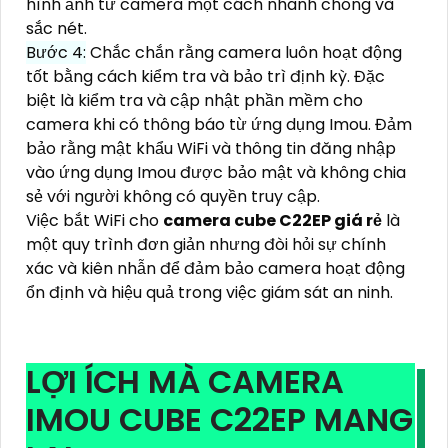
hình ảnh từ camera một cách nhanh chóng và
sắc nét.
Bước 4:
Chắc chắn rằng camera luôn hoạt động
tốt bằng cách kiểm tra và bảo trì định kỳ. Đặc
biệt là kiểm tra và cập nhật phần mềm cho
camera khi có thông báo từ ứng dụng Imou. Đảm
bảo rằng mật khẩu WiFi và thông tin đăng nhập
vào ứng dụng Imou được bảo mật và không chia
sẻ với người không có quyền truy cập.
Việc bắt WiFi cho
camera cube C22EP giá rẻ
là
một quy trình đơn giản nhưng đòi hỏi sự chính
xác và kiên nhẫn để đảm bảo camera hoạt động
ổn định và hiệu quả trong việc giám sát an ninh.
LỢI ÍCH MÀ CAMERA
IMOU CUBE C22EP MANG