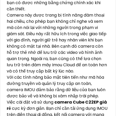
bạn có được những bằng chứng chính xác khi
cần thiết.
Camera này được trang bị tính năng đàm thoại
hai chiều, cho phép bạn không chỉ nghe và xem
mà còn nói lại với những người trong phạm vi
giám sát. Điều này rất hữu ích trong việc giao tiếp
với gia đình, người giữ trẻ hay nhân viên khi bạn
không có mặt tại nhà. Bên cạnh đó camera còn
hỗ trợ thẻ nhớ để lưu trữ các video và hình ảnh
quan trọng. Ngoài ra, bạn cũng có thể lựa chọn
lưu trữ trên đám mây Imou Cloud để an toàn hơn
và có thể truy cập bất kỳ lúc nào.
Với các tính năng bảo mật tiên tiến như mã hóa
đường truyền và quản lý truy cập an toàn,
camera IMOU đảm bảo rằng dữ liệu của bạn luôn
được bảo vệ và không bị xâm nhập trái phép.
Việc cài đặt và sử dụng
camera Cube C22EP giá
rẻ
cực kỳ đơn giản. Bạn chỉ cần tải ứng dụng IMOU
trên điện thoại di động, kết nối camera với mạng