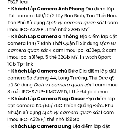
F52P 1cai
-
Khách Lắp Camera Anh Phong
Địa điểm lăp
đặt camera 149/10/2 Lũy Bán Bích, Tân Thới Hòa,
Tân Phú Sử dụng
Dịch vụ camera quan sát
1 cam
imou IPC-A32EP , 1 thẻ nhớ 32Gb MY''
-
Khách Lắp Camera a Thông
Địa điểm lăp đặt
camera 144/7 Bình Thới Quận 11 Sử dụng
Dịch vụ
camera quan sát
4 cam imou ipc-a32ep, 2 cam
imou ipc-s31fep, 5 thẻ 32Gb MY, 1 siwtch 8port
1Gb Tp-link
-
Khách Lắp Camera chú Đức
Địa điểm lăp đặt
camera 9a đường 44, Long Trường, Thủ Đức q9
cũ Sử dụng
Dịch vụ camera quan sát
1 cam imou
3 mắt IPC-S7UP-11MOWED, 1 thẻ 64gb dahua
-
Khách Lắp Camera Nagi Decor
Địa điểm lăp
đặt camera 120/86/76C Thích Quảng Đức, Phú
Nhuận Sử dụng
Dịch vụ camera quan sát
1 cam
imou IPC-A32EP,1 thẻ nhớ 128Gb
-
Khách Lắp Camera Dung
Địa điểm lăp đặt