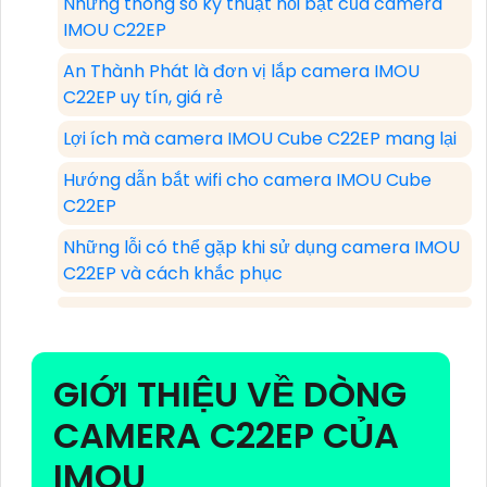
Những thông số kỹ thuật nổi bật của camera
IMOU C22EP
An Thành Phát là đơn vị lắp camera IMOU
C22EP uy tín, giá rẻ
Lợi ích mà camera IMOU Cube C22EP mang lại
Hướng dẫn bắt wifi cho camera IMOU Cube
C22EP
Những lỗi có thể gặp khi sử dụng camera IMOU
C22EP và cách khắc phục
GIỚI THIỆU VỀ DÒNG
CAMERA C22EP CỦA
IMOU