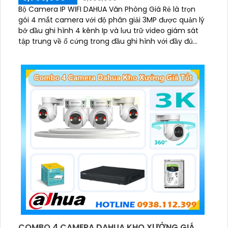
Bộ Camera IP WIFI DAHUA Văn Phòng Giá Rẻ là trọn
gói 4 mắt camera với độ phân giải 3MP được quản lý
bở đầu ghi hình 4 kênh Ip và lưu trữ video giám sát
tập trung về ổ cứng trong đầu ghi hình với đầy đủ
các chưc năng như AI Phát hiện chuyển động, đàm
thoại âm thanh 2 chiều và giám sát có màu vào ban
đêm
COMBO 4 CAMERA DAHUA KHO XƯỞNG GIÁ