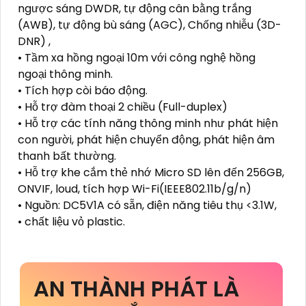
ngược sáng DWDR, tự động cân bằng trắng
(AWB), tự động bù sáng (AGC), Chống nhiễu (3D-
DNR) ,
• Tầm xa hồng ngoại 10m với công nghệ hồng
ngoại thông minh.
• Tích hợp còi báo động.
• Hỗ trợ đàm thoại 2 chiều (Full-duplex)
• Hỗ trợ các tính năng thông minh như phát hiện
con người, phát hiện chuyển động, phát hiện âm
thanh bất thường.
• Hỗ trợ khe cắm thẻ nhớ Micro SD lên đến 256GB,
ONVIF, loud, tích hợp Wi-Fi(IEEE802.11b/g/n)
• Nguồn: DC5V1A có sẵn, điện năng tiêu thụ <3.1W,
• chất liệu vỏ plastic.
AN THÀNH PHÁT LÀ