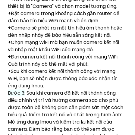
thiết bị là "Camera" và chọn model tương ứng.
+Đặt camera trong khoảng cách gần router để
đảm bảo tín hiệu WiFi mạnh và ổn định.
+Camera sẽ phát ra một tín hiệu âm thanh hoặc
đèn nhấp nháy để báo hiệu sẵn sàng kết nối.
+Chọn mạng WiFi mà bạn muốn camera kết nối
và nhập mật khẩu WiFi của mạng đó.
+Đợi camera kết nối thành công với mạng WiFi.
Quá trình này có thể mất vài phút.
+Sau khi camera kết nối thành công với mạng
WiFi, bạn sẽ nhận được thông báo xác nhận từ
ứng dụng Imou.
Bước 3:
Sau khi camera đã kết nối thành công,
điều chỉnh vị trí và hướng camera sao cho phủ
được toàn bộ không gian cần giám sát một cách
hiệu quả. Kiểm tra kết nối và chất lượng hình ảnh:
Mở ứng dụng Imou và kiểm tra lại kết nối của
camera. Đảm bảo rằng bạn có thể xem được