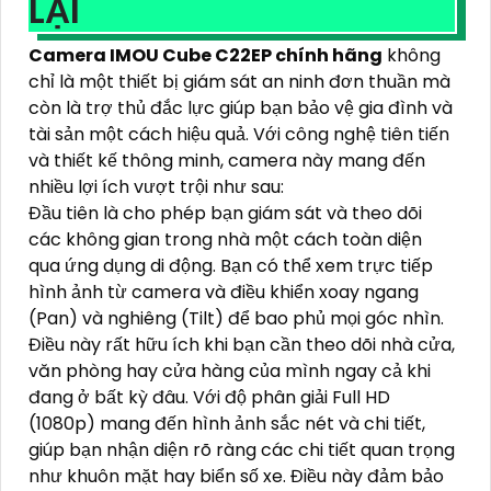
LẠI
Camera IMOU Cube C22EP chính hãng
không
chỉ là một thiết bị giám sát an ninh đơn thuần mà
còn là trợ thủ đắc lực giúp bạn bảo vệ gia đình và
tài sản một cách hiệu quả. Với công nghệ tiên tiến
và thiết kế thông minh, camera này mang đến
nhiều lợi ích vượt trội như sau:
Đầu tiên là cho phép bạn giám sát và theo dõi
các không gian trong nhà một cách toàn diện
qua ứng dụng di động. Bạn có thể xem trực tiếp
hình ảnh từ camera và điều khiển xoay ngang
(Pan) và nghiêng (Tilt) để bao phủ mọi góc nhìn.
Điều này rất hữu ích khi bạn cần theo dõi nhà cửa,
văn phòng hay cửa hàng của mình ngay cả khi
đang ở bất kỳ đâu. Với độ phân giải Full HD
(1080p) mang đến hình ảnh sắc nét và chi tiết,
giúp bạn nhận diện rõ ràng các chi tiết quan trọng
như khuôn mặt hay biển số xe. Điều này đảm bảo