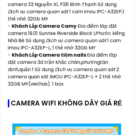
camera 33 Nguyễn Xí, P26 Bình Thạnh Sử dụng
Dịch vụ camera quan sát
1 cam imou IPC-A32EP,1
thẻ nhớ 32Gb MY
-
Khách Lắp Camera Camy
Địa điểm lăp đặt
camera 19.01 Sunrise Riverside Block I,Phước kiểng
Nhà Bè Sử dụng
Dịch vụ camera quan sát
1 cam
imou IPC-A32EP-L, 1 thẻ nhớ 32Gb MY
-
Khách Lắp Camera tiệm nails
Địa điểm lăp
đặt camera 3d trần khắc chân,phườngtân
định,quận 1 Sử dụng
Dịch vụ camera quan sát
2
camera quan sát IMOU IPC-A32EP-L + 2 thẻ nhớ
32GB MY(viethas). 1 box
CAMERA WIFI KHÔNG DÂY GIÁ RẺ