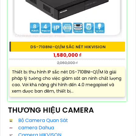
DS-7108NI-Q1/M SẮC NÉT HIKVISION
1,580,000 ₫
2,060,000 ₫
Thiết bị thu hình IP sắc nét DS-7108NI-Q1/M là giải
pháp lý tưởng cho việc giám sát an ninh chất lượng
cao. Với khả năng ghi hình đến 4.0 megapixel và
xem được ban đêm, thiết bị...
THƯƠNG HIỆU CAMERA
Bộ Camera Quan Sát
camera Dahua
Camera HIKVISON