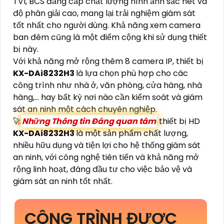
TVI, BCS đẳng cấp chất lượng hình ảnh sắc nét và
độ phân giải cao, mang lại trải nghiệm giám sát
tốt nhất cho người dùng. Khả năng xem camera
ban đêm cũng là một điểm cộng khi sử dụng thiết
bị này.
Với khả năng mở rộng thêm 8 camera IP, thiết bị
KX-DAi8232H3
là lựa chọn phù hợp cho các
công trình như nhà ở, văn phòng, cửa hàng, nhà
hàng,... hay bất kỳ nơi nào cần kiểm soát và giám
sát an ninh một cách chuyên nghiệp.
🚀
Những Thông tin Đáng quan tâm
thiết bị HD
KX-DAi8232H3
là một sản phẩm chất lượng,
nhiều hữu dụng và tiện lợi cho hệ thống giám sát
an ninh, với công nghệ tiên tiến và khả năng mở
rộng linh hoạt, đáng đầu tư cho việc bảo vệ và
giám sát an ninh tốt nhất.
CÔNG TRÌNH ĐƯỢC