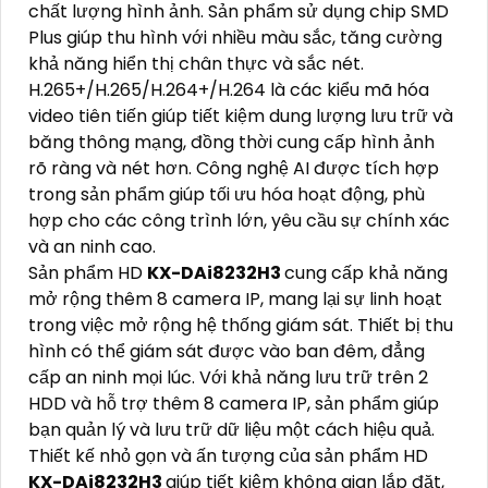
chất lượng hình ảnh. Sản phẩm sử dụng chip SMD
Plus giúp thu hình với nhiều màu sắc, tăng cường
khả năng hiển thị chân thực và sắc nét.
H.265+/H.265/H.264+/H.264 là các kiểu mã hóa
video tiên tiến giúp tiết kiệm dung lượng lưu trữ và
băng thông mạng, đồng thời cung cấp hình ảnh
rõ ràng và nét hơn. Công nghệ AI được tích hợp
trong sản phẩm giúp tối ưu hóa hoạt động, phù
hợp cho các công trình lớn, yêu cầu sự chính xác
và an ninh cao.
Sản phẩm HD
KX-DAi8232H3
cung cấp khả năng
mở rộng thêm 8 camera IP, mang lại sự linh hoạt
trong việc mở rộng hệ thống giám sát. Thiết bị thu
hình có thể giám sát được vào ban đêm, đẳng
cấp an ninh mọi lúc. Với khả năng lưu trữ trên 2
HDD và hỗ trợ thêm 8 camera IP, sản phẩm giúp
bạn quản lý và lưu trữ dữ liệu một cách hiệu quả.
Thiết kế nhỏ gọn và ấn tượng của sản phẩm HD
KX-DAi8232H3
giúp tiết kiệm không gian lắp đặt,