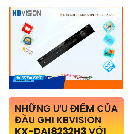
NHỮNG ƯU ĐIỂM CỦA
ĐẦU GHI KBVISION
KX-DAI8232H3
VỚI