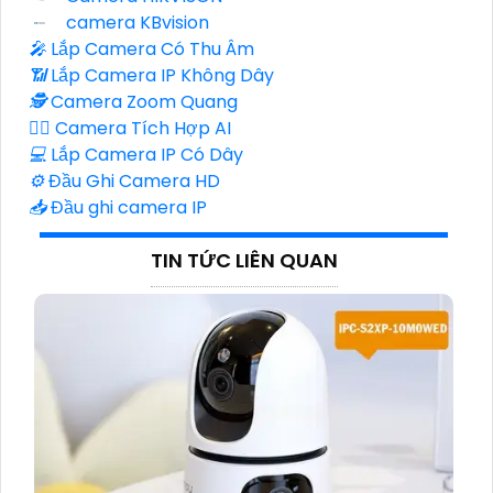
camera KBvision
️🎤️
Lắp Camera Có Thu Âm
📶
Lắp Camera IP Không Dây
🕵️
Camera Zoom Quang
🧛‍♀️
Camera Tích Hợp AI
💻
Lắp Camera IP Có Dây
⚙️
Đầu Ghi Camera HD
📥
Đầu ghi camera IP
TIN TỨC LIÊN QUAN