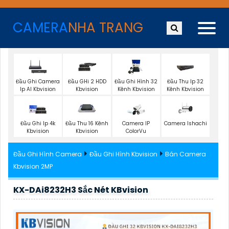
CAMERA
NHA TRANG
Đầu Ghi Camera
Đầu GHi 2 HDD
Đầu Ghi Hình 32
Đầu Thu Ip 32
Ip AI Kbvision
Kbvision
Kênh Kbvision
Kênh Kbvision
Camera Ishachi
Đầu Ghi Ip 4k
Đầu Thu 16 Kênh
Camera IP
Kbvision
Kbvision
ColorVu
Đầu Ghi Hình Camera
Đầu Ghi Hình Kbvision
Bán Camera
Kbvision 2MP
KX-DAi8232H3 Sắc Nét KBvision