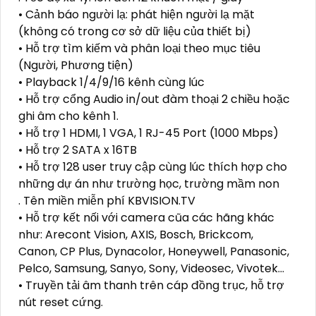
• Cảnh báo người lạ: phát hiện người lạ mặt
(không có trong cơ sở dữ liệu của thiết bị)
• Hỗ trợ tìm kiếm và phân loại theo mục tiêu
(Người, Phương tiện)
• Playback 1/4/9/16 kênh cùng lúc
• Hỗ trợ cổng Audio in/out đàm thoại 2 chiều hoặc
ghi âm cho kênh 1.
• Hỗ trợ 1 HDMI, 1 VGA, 1 RJ-45 Port (1000 Mbps)
• Hỗ trợ 2 SATA x 16TB
• Hỗ trợ 128 user truy cập cùng lúc thích hợp cho
những dự án như trường học, trường mầm non
. Tên miền miễn phí KBVISION.TV
• Hỗ trợ kết nối với camera cũa các hãng khác
như: Arecont Vision, AXIS, Bosch, Brickcom,
Canon, CP Plus, Dynacolor, Honeywell, Panasonic,
Pelco, Samsung, Sanyo, Sony, Videosec, Vivotek...
• Truyền tải âm thanh trên cáp đồng trục, hỗ trợ
nút reset cứng.