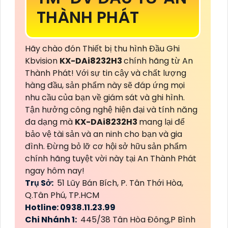
THÀNH PHÁT
Hãy chào đón Thiết bị thu hình Đầu Ghi
Kbvision
KX-DAi8232H3
chính hãng từ An
Thành Phát! Với sự tin cậy và chất lượng
hàng đầu, sản phẩm này sẽ đáp ứng mọi
nhu cầu của bạn về giám sát và ghi hình.
Tận hưởng công nghệ hiện đại và tính năng
đa dạng mà
KX-DAi8232H3
mang lại để
bảo vệ tài sản và an ninh cho bạn và gia
đình. Đừng bỏ lỡ cơ hội sở hữu sản phẩm
chính hãng tuyệt vời này tại An Thành Phát
ngay hôm nay!
Trụ Sở:
51 Lũy Bán Bích, P. Tân Thới Hòa,
Q.Tân Phú, TP.HCM
Hotline: 0938.11.23.99
Chi Nhánh 1:
445/38 Tân Hòa Đông,P Bình