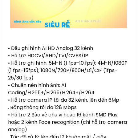
• Đầu ghi hình AI HD Analog 32 kênh
• Hỗ trợ HDCVI/AHD/TVI/CVBS/IP
• Hỗ trợ ghi hình: 5M-N (1 fps–10 fps); 4M-N/1080P
(1 fps–15fps); 1080N/720P/960H/D1/CIF (1fps–
25/30 fps)
• Chuẩn nén hình ảnh: AI
Coding/H.265+/H.265/H.264+/H.264
• Hỗ trợ camera IP tối đa 32 kênh, lên đến 6Mp
. Băng thông tối đa 128 Mbps
• Hỗ trợ 2 Bảo vệ chu vi hoặc 16 kênh SMD Plus
hoặc 2 kênh Face recognition (chỉ hỗ trợ camera
analog)
. Tốc độ xử lý: lên đến 12 khuôn mặt / giây