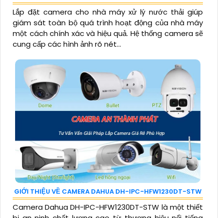
Lắp đặt camera cho nhà máy xử lý nước thải giúp
giám sát toàn bộ quá trình hoạt động của nhà máy
một cách chính xác và hiệu quả. Hệ thống camera sẽ
cung cấp các hình ảnh rõ nét...
GIỚI THIỆU VỀ CAMERA DAHUA DH-IPC-HFW1230DT-STW
Camera Dahua DH-IPC-HFW1230DT-STW là một thiết
bị an ninh chất lượng cao từ thương hiệu nổi tiếng