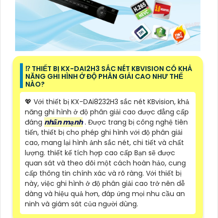
⁉️ THIẾT BỊ KX-DAI2H3 SẮC NÉT KBVISION CÓ KHẢ
NĂNG GHI HÌNH Ở ĐỘ PHÂN GIẢI CAO NHƯ THẾ
NÀO?
💖 Với thiết bị KX-DAi8232H3 sắc nét KBvision, khả
năng ghi hình ở độ phân giải cao được đẳng cấp
đáng
nhấn mạnh
. Được trang bị công nghệ tiên
tiến, thiết bị cho phép ghi hình với độ phân giải
cao, mang lại hình ảnh sắc nét, chi tiết và chất
lượng. thiết kế tích hợp cao cấp Bạn sẽ được
quan sát và theo dõi một cách hoàn hảo, cung
cấp thông tin chính xác và rõ ràng. Với thiết bị
này, việc ghi hình ở độ phân giải cao trở nên dễ
dàng và hiệu quả hơn, đáp ứng mọi nhu cầu an
ninh và giám sát của người dùng.