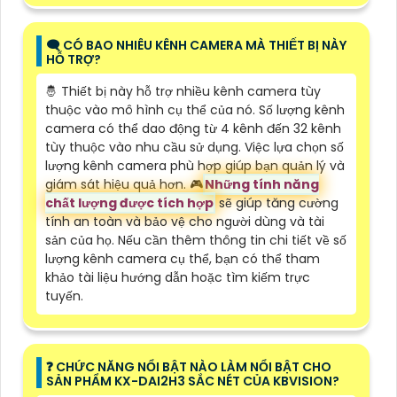
🗨️ CÓ BAO NHIÊU KÊNH CAMERA MÀ THIẾT BỊ NÀY
HỖ TRỢ?
🤴 Thiết bị này hỗ trợ nhiều kênh camera tùy
thuộc vào mô hình cụ thể của nó. Số lượng kênh
camera có thể dao động từ 4 kênh đến 32 kênh
tùy thuộc vào nhu cầu sử dụng. Việc lựa chọn số
lượng kênh camera phù hợp giúp bạn quản lý và
giám sát hiệu quả hơn. 🎮
Những tính năng
chất lượng được tích hợp
sẽ giúp tăng cường
tính an toàn và bảo vệ cho người dùng và tài
sản của họ. Nếu cần thêm thông tin chi tiết về số
lượng kênh camera cụ thể, bạn có thể tham
khảo tài liệu hướng dẫn hoặc tìm kiếm trực
tuyến.
️❓ CHỨC NĂNG NỔI BẬT NÀO LÀM NỔI BẬT CHO
SẢN PHẨM KX-DAI2H3 SẮC NÉT CỦA KBVISION?