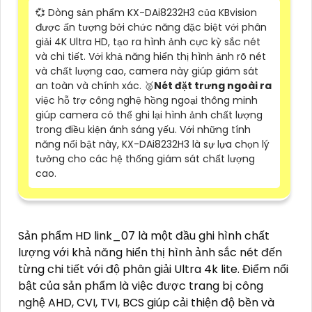
💞 Dòng sản phẩm KX-DAi8232H3 của KBvision
được ấn tượng bởi chức năng đặc biệt với phân
giải 4K Ultra HD, tạo ra hình ảnh cực kỳ sắc nét
và chi tiết. Với khả năng hiển thị hình ảnh rõ nét
và chất lượng cao, camera này giúp giám sát
an toàn và chính xác. 🥈️
Nét đặt trưng ngoài ra
việc hỗ trợ công nghệ hồng ngoại thông minh
giúp camera có thể ghi lại hình ảnh chất lượng
trong điều kiện ánh sáng yếu. Với những tính
năng nổi bật này, KX-DAi8232H3 là sự lựa chọn lý
tưởng cho các hệ thống giám sát chất lượng
cao.
Sản phẩm HD link_07 là một đầu ghi hình chất
lượng với khả năng hiển thị hình ảnh sắc nét đến
từng chi tiết với độ phân giải Ultra 4k lite. Điểm nổi
bật của sản phẩm là việc được trang bị công
nghệ AHD, CVI, TVI, BCS giúp cải thiện độ bền và