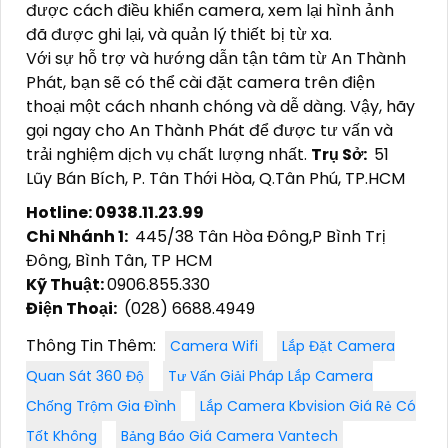
được cách điều khiển camera, xem lại hình ảnh
đã được ghi lại, và quản lý thiết bị từ xa.
Với sự hỗ trợ và hướng dẫn tận tâm từ An Thành
Phát, bạn sẽ có thể cài đặt camera trên điện
thoại một cách nhanh chóng và dễ dàng. Vậy, hãy
gọi ngay cho An Thành Phát để được tư vấn và
trải nghiệm dịch vụ chất lượng nhất.
Trụ Sở:
51
Lũy Bán Bích, P. Tân Thới Hòa, Q.Tân Phú, TP.HCM
Hotline: 0938.11.23.99
Chi Nhánh 1:
445/38 Tân Hòa Đông,P Bình Trị
Đông, Bình Tân, TP HCM
Kỹ Thuật:
0906.855.330
Điện Thoại:
(028) 6688.4949
Thông Tin Thêm:
Camera Wifi
Lắp Đặt Camera
Quan Sát 360 Độ
Tư Vấn Giải Pháp Lắp Camera
Chống Trộm Gia Đình
Lắp Camera Kbvision Giá Rẻ Có
Tốt Không
Bảng Báo Giá Camera Vantech