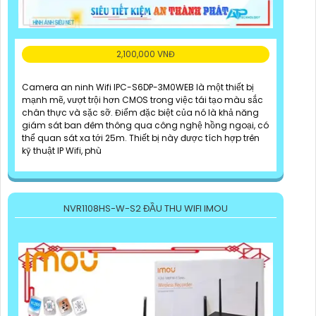
2,100,000 VNĐ
Camera an ninh Wifi IPC-S6DP-3M0WEB là một thiết bị
mạnh mẽ, vượt trội hơn CMOS trong việc tái tạo màu sắc
chân thực và sặc sỡ. Điểm đặc biệt của nó là khả năng
giám sát ban đêm thông qua công nghệ hồng ngoại, có
thể quan sát xa tới 25m. Thiết bị này được tích hợp trên
kỹ thuật IP Wifi, phù
NVR1108HS-W-S2 ĐẦU THU WIFI IMOU