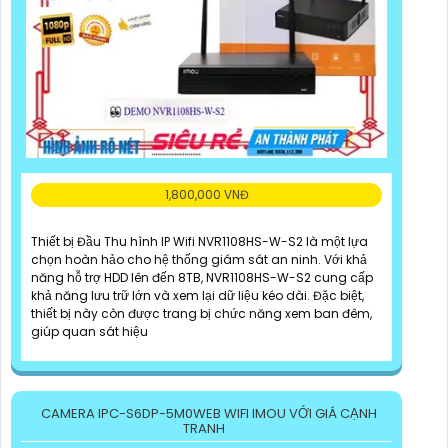
1,800,000 VNĐ
Thiết bị Đầu Thu hình IP Wifi NVR1108HS-W-S2 là một lựa
chọn hoàn hảo cho hệ thống giám sát an ninh. Với khả
năng hỗ trợ HDD lên đến 8TB, NVR1108HS-W-S2 cung cấp
khả năng lưu trữ lớn và xem lại dữ liệu kéo dài. Đặc biệt,
thiết bị này còn được trang bị chức năng xem ban đêm,
giúp quan sát hiệu
CAMERA IPC-S6DP-5M0WEB WIFI IMOU VỚI GIÁ CẠNH
TRANH