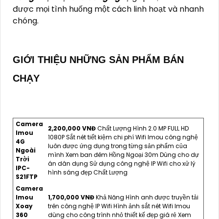
được mọi tình huống một cách linh hoạt và nhanh
chóng.
GIỚI THIỆU NHỮNG SẢN PHẨM BÁN
CHẠY
Camera
2,200,000 VNĐ
Chất Lượng Hình 2.0 MP FULL HD
Imou
1080P Sắt nét tiết kiệm chi phí Wifi Imou công nghệ
4G
luôn được ứng dụng trong từng sản phẩm của
Ngoài
mình Xem ban đêm Hồng Ngoại 30m Dùng cho dự
Trời
án dân dụng Sử dụng công nghệ IP Wifi cho xử lý
IPC-
hình sáng đẹp Chất Lượng
S21FTP
Camera
Imou
1,700,000 VNĐ
Khả Năng Hình anh được truyền tải
Xoay
trên công nghệ IP Wifi Hình ảnh sắt nét Wifi Imou
360
dùng cho công trình nhỏ thiết kế đẹp giá rẻ Xem