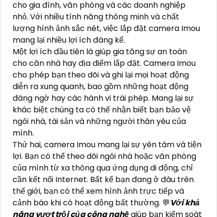
cho gia đình, văn phòng và các doanh nghiệp
nhỏ. Với nhiều tính năng thông minh và chất
lượng hình ảnh sắc nét, việc lắp đặt camera Imou
mang lại nhiều lợi ích đáng kể.
Một lợi ích đầu tiên là giúp gia tăng sự an toàn
cho căn nhà hay địa điểm lắp đặt. Camera Imou
cho phép bạn theo dõi và ghi lại mọi hoạt động
diễn ra xung quanh, bao gồm những hoạt động
đáng ngờ hay các hành vi trái phép. Mang lại sự
khác biệt chúng ta có thể nhận biết bạn bảo vệ
ngôi nhà, tài sản và những người thân yêu của
mình.
Thứ hai, camera Imou mang lại sự yên tâm và tiện
lợi. Bạn có thể theo dõi ngôi nhà hoặc văn phòng
của mình từ xa thông qua ứng dụng di động, chỉ
cần kết nối Internet. Bất kể bạn đang ở đâu trên
thế giới, bạn có thể xem hình ảnh trực tiếp và
cảnh báo khi có hoạt động bất thường. 💬
Với khả
năng vượt trội của công nghệ
giúp bạn kiểm soát