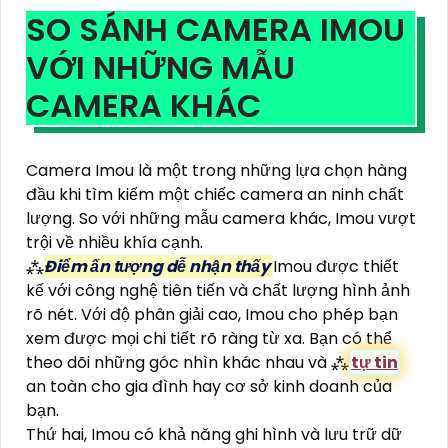
SO SÁNH CAMERA IMOU
VỚI NHỮNG MẪU
CAMERA KHÁC
Camera Imou là một trong những lựa chọn hàng
đầu khi tìm kiếm một chiếc camera an ninh chất
lượng. So với những mẫu camera khác, Imou vượt
trội về nhiều khía cạnh.
⁂
Điểm ấn tượng dễ nhận thấy
Imou được thiết
kế với công nghệ tiên tiến và chất lượng hình ảnh
rõ nét. Với độ phân giải cao, Imou cho phép bạn
xem được mọi chi tiết rõ ràng từ xa. Bạn có thể
theo dõi những góc nhìn khác nhau và ⁂
tự tin
an toàn cho gia đình hay cơ sở kinh doanh của
bạn.
Thứ hai, Imou có khả năng ghi hình và lưu trữ dữ