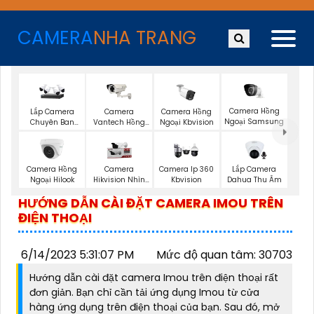
CAMERA
NHA TRANG
Camera Hồng
Lắp Camera
Camera
Camera Hồng
Ngoại Samsung
Chuyên Ban
Vantech Hồng
Ngoại Kbvision
Đêm
Ngoại
Lắp Camera
Camera Hồng
Camera
Camera Ip 360
Dahua Thu Âm
Ngoại Hilook
Hikvision Nhìn
Kbvision
Đêm
HƯỚNG DẪN CÀI ĐẶT CAMERA IMOU TRÊN
ĐIỆN THOẠI
6/14/2023 5:31:07 PM
Mức độ quan tâm: 30703
Hướng dẫn cài đặt camera Imou trên điện thoại rất
đơn giản. Bạn chỉ cần tải ứng dụng Imou từ cửa
hàng ứng dụng trên điện thoại của bạn. Sau đó, mở