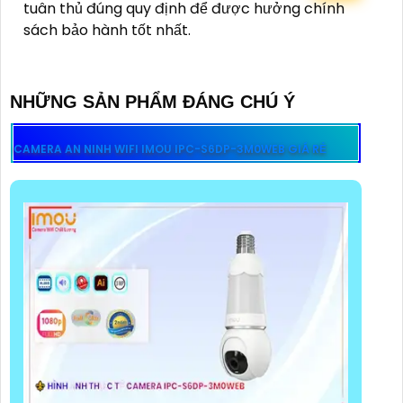
tuân thủ đúng quy định để được hưởng chính
sách bảo hành tốt nhất.
NHỮNG SẢN PHẨM ĐÁNG CHÚ Ý
CAMERA AN NINH WIFI IMOU IPC-S6DP-3M0WEB GIÁ RẺ