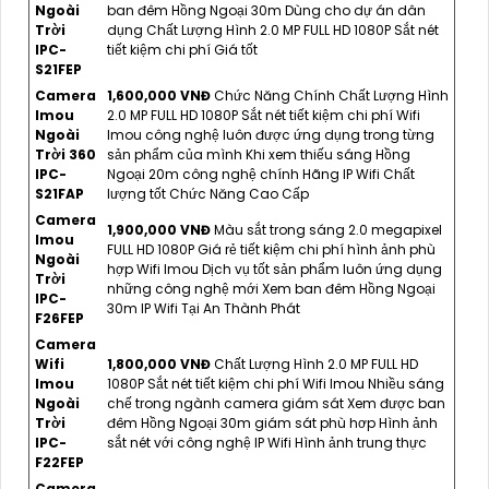
Ngoài
ban đêm Hồng Ngoại 30m Dùng cho dự án dân
Trời
dụng Chất Lượng Hình 2.0 MP FULL HD 1080P Sắt nét
IPC-
tiết kiệm chi phí Giá tốt
S21FEP
Camera
1,600,000 VNĐ
Chức Năng Chính Chất Lượng Hình
Imou
2.0 MP FULL HD 1080P Sắt nét tiết kiệm chi phí Wifi
Ngoài
Imou công nghệ luôn được ứng dụng trong từng
Trời 360
sản phẩm của mình Khi xem thiếu sáng Hồng
IPC-
Ngoại 20m công nghệ chính Hãng IP Wifi Chất
S21FAP
lượng tốt Chức Năng Cao Cấp
Camera
1,900,000 VNĐ
Màu sắt trong sáng 2.0 megapixel
Imou
FULL HD 1080P Giá rẻ tiết kiệm chi phí hình ảnh phù
Ngoài
hợp Wifi Imou Dịch vụ tốt sản phẩm luôn ứng dụng
Trời
những công nghệ mới Xem ban đêm Hồng Ngoại
IPC-
30m IP Wifi Tại An Thành Phát
F26FEP
Camera
Wifi
1,800,000 VNĐ
Chất Lượng Hình 2.0 MP FULL HD
Imou
1080P Sắt nét tiết kiệm chi phí Wifi Imou Nhiều sáng
Ngoài
chế trong ngành camera giám sát Xem được ban
Trời
đêm Hồng Ngoại 30m giám sát phù hơp Hình ảnh
IPC-
sắt nét với công nghệ IP Wifi Hình ảnh trung thực
F22FEP
Camera