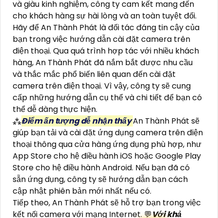
và giàu kinh nghiệm, công ty cam kết mang đến
cho khách hàng sự hài lòng và an toàn tuyệt đối.
Hãy để An Thành Phát là đối tác đáng tin cậy của
bạn trong việc hướng dẫn cài đặt camera trên
điện thoại. Qua quá trình hợp tác với nhiều khách
hàng, An Thành Phát đã nắm bắt được nhu cầu
và thắc mắc phổ biến liên quan đến cài đặt
camera trên điện thoại. Vì vậy, công ty sẽ cung
cấp những hướng dẫn cụ thể và chi tiết để bạn có
thể dễ dàng thực hiện.
⁂
Điểm ấn tượng dễ nhận thấy
An Thành Phát sẽ
giúp bạn tải và cài đặt ứng dụng camera trên điện
thoại thông qua cửa hàng ứng dụng phù hợp, như
App Store cho hệ điều hành iOS hoặc Google Play
Store cho hệ điều hành Android. Nếu bạn đã có
sẵn ứng dụng, công ty sẽ hướng dẫn bạn cách
cập nhật phiên bản mới nhất nếu có.
Tiếp theo, An Thành Phát sẽ hỗ trợ bạn trong việc
kết nối camera với mạng Internet. 💬
Với khả