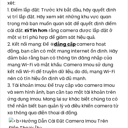
xét:
1. Điểm lắp đặt: Trước khi bắt đầu, hãy quyết định
vị trí lắp đặt. Hãy xem xét những khu vực quan
trọng mà bạn muốn quan sát để quyết định điểm
cài đặt. 📸
Tin hơn
rằng camera được lắp đặt ở
một vị trí phù hợp để giám sát hiệu quả.
2. Kết nối mạng: Để ☣️
đẳng cấp
camera hoạt
động, bạn cần có một mạng internet ổn định. Hãy
đảm bảo rằng bạn có thông tin đăng nhập của
mạng Wi-Fi và mật khẩu. Camera Imou sử dụng
kết nối Wi-Fi để truyền dữ liệu, do đó, mạng Wi-Fi
nên có tín hiệu ổn định và đủ mạnh.
3. Tài khoản Imou: Để truy cập vào camera Imou
và xem hình ảnh, bạn cần tạo một tài khoản trên
ứng dụng Imou. Mang lại sự khác biệt chúng ta có
thể nhận biết bạn quản lý và điều khiển camera từ
xa thông qua điện thoại di động.