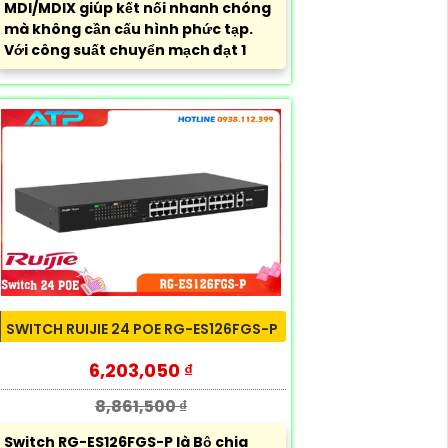
MDI/MDIX giúp kết nối nhanh chóng
mà không cần cấu hình phức tạp.
Với công suất chuyển mạch đạt 1
SWITCH RUIJIE 24 POE RG-ES126FGS-P
6,203,050 ₫
8,861,500 ₫
Switch RG-ES126FGS-P là Bộ chia