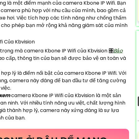
ũng là một điểm mạnh của camera Kbone IP Wifi. Bạn
i camera phù hợp với nhu cầu của mình, bao gồm cả
 xe hơi. Việc tích hợp các tính năng như chống thấm
g cho phép bạn mở rộng khả năng giám sát của mình
 trọng mà camera Kbone IP Wifi của Kbvision 🎛
Bảo
o cấp, thông tin của bạn sẽ được bảo vệ an toàn và
 hợp lý là điểm nổi bật của camera Kbone IP Wifi. Với
hăng, camera này đáng để bạn đầu tư để tăng cường
việc.
ể xem
camera Kbone IP Wifi của Kbvision là một sản
n ninh. Với nhiều tính năng ưu việt, chất lượng hình
giá thành hợp lý, camera này xứng đáng là sự lựa
nh của bạn.