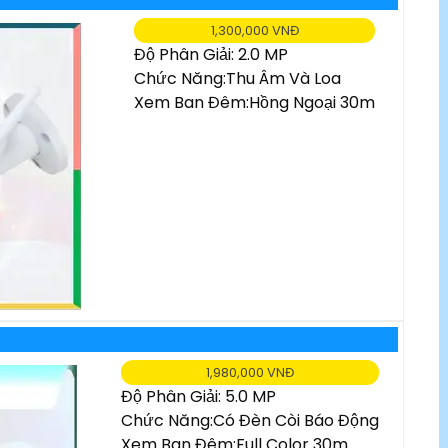
1,300,000 VNĐ
Độ Phân Giải: 2.0 MP
Chức Năng:Thu Âm Và Loa
Xem Ban Đêm:Hồng Ngoại 30m
1,980,000 VNĐ
Độ Phân Giải: 5.0 MP
Chức Năng:Có Đèn Còi Báo Động
Xem Ban Đêm:Full Color 30m