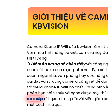
GIỚI THIỆU VỀ CAM
KBVISION
Camera Kbone IP Wifi của Kbvision là một c
Với nhiều tính năng ưu việt, camera này đ
thị trường.
🔄
Điểm ấn tượng dễ nhận thấy
với công ng
quan sát từ xa qua mạng internet. Bạn có 
quanh ngôi nhà, văn phòng hay cửa hàng củ
cài đặt và sử dụng camera cũng rất dễ dàng
Camera Kbone IP Wifi có chất lượng hình ả
phép bạn nhìn thấy và nghe được mọi thứ m
cao cấp
rất quan trọng đối với việc giám sá
một cách hiệu quả.