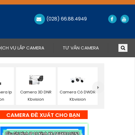
(028) 66.88.4949
DỊCH VỤ LẮP CAMERA
TƯ VẤN CAMERA
era Ip
Camera 3D DNR
Camera Có DWDR
ion
Kbvision
Kbvision
CAMERA ĐỀ XUẤT CHO BẠN