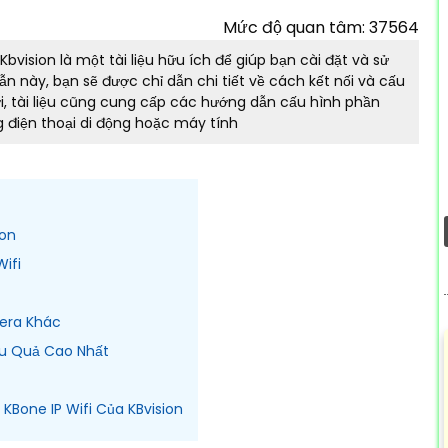
Mức độ quan tâm: 37564
vision là một tài liệu hữu ích để giúp bạn cài đặt và sử
này, bạn sẽ được chỉ dẫn chi tiết về cách kết nối và cấu
i, tài liệu cũng cung cấp các hướng dẫn cấu hình phần
 điện thoại di động hoặc máy tính
ion
ifi
era Khác
ệu Quả Cao Nhất
Bone IP Wifi Của KBvision