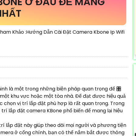
BONE Ở ĐÂU ĐỂ MANG
NHẤT
Tham Khảo :Hướng Dẫn Cài Đặt Camera Kbone Ip Wifi
inh là một trong những biện pháp quan trọng để 🎛
 một khu vực hoặc một tòa nhà. Để đạt được hiệu quả
 chọn vị trí lắp đặt phù hợp là rất quan trọng. Trong
ị trí lắp đặt camera KBone phổ biến để mang lại hiệu
trí lắp đặt này giúp theo dõi mọi người và phương tiện
 camera ở cổng chính, bạn có thể nắm bắt được thông