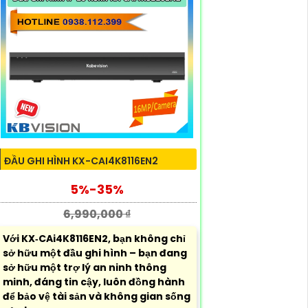
ĐẦU GHI HÌNH KX-CAI4K8116EN2
5%-35%
6,990,000 ₫
Với KX‑CAi4K8116EN2, bạn không chỉ
sở hữu một đầu ghi hình – bạn đang
sở hữu một trợ lý an ninh thông
minh, đáng tin cậy, luôn đồng hành
để bảo vệ tài sản và không gian sống