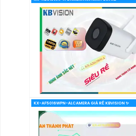
KX-AF5016WPN-ALCAMERA GIÁ RẺ KBVISION ✨