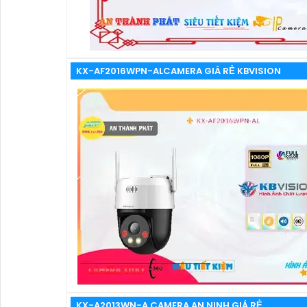
KX-AF2016WPN-ALCAMERA GIÁ RẺ KBVISION
KX-A2013WN-A CAMERA AN NINH GIÁ RẺ