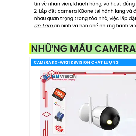
tin về nhân viên, khách hàng, và hoạt động
2. Lắp đặt camera KBone tại hành lang và 
nhau quan trọng trong tòa nhà, việc lắp đặ
an Tâm
an ninh và hạn chế những hành vi
NHỮNG MẪU CAMERA
CAMERA KX-WF21 KBVISION CHẤT LƯỢNG