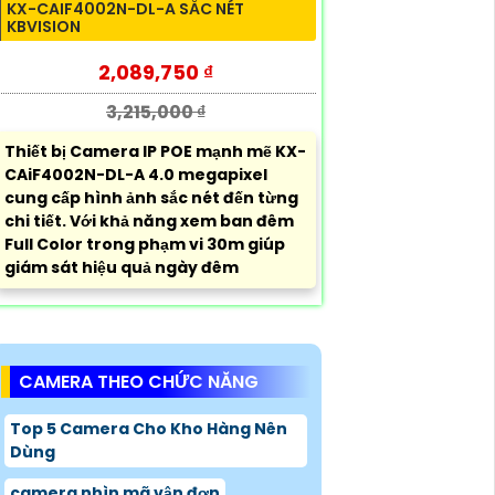
KX-CAIF4002N-DL-A SẮC NÉT
KBVISION
2,089,750 ₫
3,215,000 ₫
Thiết bị Camera IP POE mạnh mẽ KX-
CAiF4002N-DL-A 4.0 megapixel
cung cấp hình ảnh sắc nét đến từng
chi tiết. Với khả năng xem ban đêm
Full Color trong phạm vi 30m giúp
giám sát hiệu quả ngày đêm
CAMERA THEO CHỨC NĂNG
Top 5 Camera Cho Kho Hàng Nên
Dùng
camera nhìn mã vận đơn