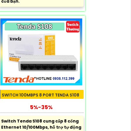
của bạn.
SWITCH 100MBPS 8 PORT TENDA S108
5%-35%
Switch Tenda S108 cung cấp 8 cổng
Ethernet 10/100Mbps, hỗ trợ tự động