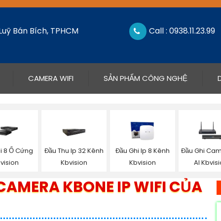
 Luỹ Bán Bích, TPHCM
Call : 0938.11.23.99
CAMERA WIFI
SẢN PHẨM CÔNG NGHỆ
i 8 Ổ Cứng
Đầu Thu Ip 32 Kênh
Đầu Ghi Ip 8 Kênh
Đầu Ghi Cam
vision
Kbvision
Kbvision
AI Kbvis
CAMERA KBONE IP WIFI CỦA