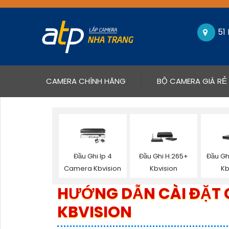
51
(CURRENT)
CAMERA CHÍNH HÃNG
BỘ CAMERA GIÁ RẺ
Đầu Ghi Ip 4
Đầu Ghi H.265+
Đầu Gh
Camera Kbvision
Kbvision
Kb
HƯỚNG DẪN CÀI ĐẶT 
KBVISION