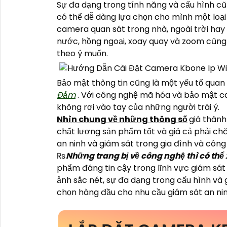
Sự đa dạng trong tính năng và cấu hình c
có thể dễ dàng lựa chọn cho mình một loạ
camera quan sát trong nhà, ngoài trời hay
nước, hồng ngoại, xoay quay và zoom cũn
theo ý muốn.
Bảo mật thông tin cũng là một yếu tố quan
Đảm
. Với công nghệ mã hóa và bảo mật ca
không rơi vào tay của những người trái ý.
Nhìn chung về những thông số
giá thành
chất lượng sản phẩm tốt và giá cả phải c
an ninh và giám sát trong gia đình và công 
₨
Những trang bị về công nghệ thì có th
phẩm đáng tin cậy trong lĩnh vực giám sát a
ảnh sắc nét, sự đa dạng trong cấu hình và 
chọn hàng đầu cho nhu cầu giám sát an ni