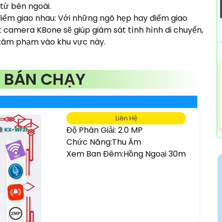
 từ bên ngoài.
điểm giao nhau: Với những ngõ hẹp hay điểm giao
t camera KBone sẽ giúp giám sát tình hình di chuyển,
 xâm phạm vào khu vực này.
 BÁN CHẠY
Liên Hệ
Độ Phân Giải: 2.0 MP
Chức Năng:Thu Âm
Xem Ban Đêm:Hồng Ngoại 30m