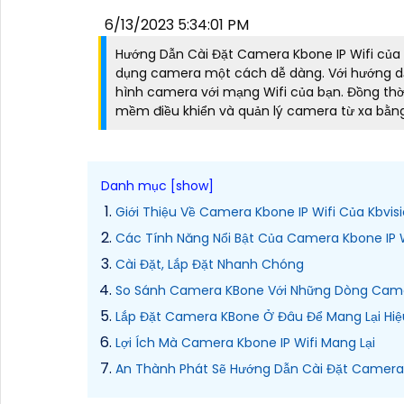
6/13/2023 5:34:01 PM
Hướng Dẫn Cài Đặt Camera Kbone IP Wifi của Kb
dụng camera một cách dễ dàng. Với hướng dẫn 
hình camera với mạng Wifi của bạn. Đồng thờ
mềm điều khiển và quản lý camera từ xa bằng
Giới Thiệu Về Camera Kbone IP Wifi Của Kbvis
Các Tính Năng Nổi Bật Của Camera Kbone IP W
Cài Đặt, Lắp Đặt Nhanh Chóng
So Sánh Camera KBone Với Những Dòng Cam
Lắp Đặt Camera KBone Ở Đâu Để Mang Lại Hi
Lợi Ích Mà Camera Kbone IP Wifi Mang Lại
An Thành Phát Sẽ Hướng Dẫn Cài Đặt Camera K