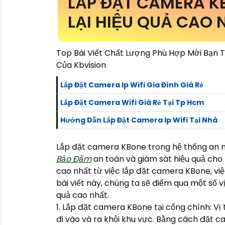
LẮP ĐẶT CAMERA K
LẠI HIỆU QUẢ CAO 
Top Bài Viết Chất Lượng Phù Hợp Mời Bạn 
Của Kbvision
Lắp Đặt Camera Ip Wifi Gia Đình Giá Rẻ
Lắp Đặt Camera Wifi Giá Rẻ Tại Tp Hcm
Hướng Dẫn Lắp Đặt Camera Ip Wifi Tại Nhà
Lắp đặt camera KBone trong hệ thống an n
Bảo Đảm
an toàn và giám sát hiệu quả cho
cao nhất từ việc lắp đặt camera KBone, việc
bài viết này, chúng ta sẽ điểm qua một số v
quả cao nhất.
1. Lắp đặt camera KBone tại cổng chính: Vị 
đi vào và ra khỏi khu vực. Bằng cách đặt