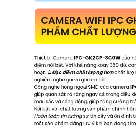
CAMERA WIFI IPC 
PHẨM CHẤT LƯỢNG 
Thiết bị Camera
IPC-GK2CP-3C0W
của h
điểm nổi bật. Với khả năng xoay 360 độ, c
hoạt. 🔮
Đặc điểm chất lượng hơn
chất lượ
nghiệm nghe gọi và ghi âm tốt.
Công nghệ hồng ngoại SMD của camera
I
giúp quan sát rõ ràng ngay cả trong điều 
màu sắc và sống động, giúp tăng cường trả
Nổi bật với chất lượng sản phẩm chính hãng
Hoàn toàn tin tưởng
sự tin cậy và ổn định 
một sản phẩm đáng lưu ý khi bạn đang tìm k