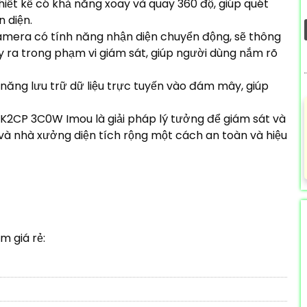
iết kế có khả năng xoay và quay 360 độ, giúp quét
 diện.
era có tính năng nhận diện chuyển động, sẽ thông
y ra trong phạm vi giám sát, giúp người dùng nắm rõ
ăng lưu trữ dữ liệu trực tuyến vào đám mây, giúp
K2CP 3C0W Imou là giải pháp lý tưởng để giám sát và
và nhà xưởng diện tích rộng một cách an toàn và hiệu
 giá rẻ: