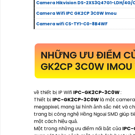
Camera Hikvision DS-2XS3Q47G1-LDH/4G/
Camera Wifi IPC GK2CP 3C0W Imou
Camera wifi CS-TY1-C0-8B4WF
NHỮNG ƯU ĐIỂM CỦ
GK2CP 3C0W IMOU 
về thiết bị IP Wifi
IPC-GK2CP-3C0W
:
Thiết bị
IPC-GK2CP-3C0W
là một camera I
megapixel, mang lại hình ảnh sắc nét và chi 
trang bị công nghệ Hồng Ngoại SMD giúp t
một cách hiệu quả.
Một trong những ưu điểm nổi bật của
IPC