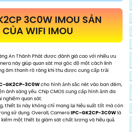
GK2CP 3C0W IMOU SẢN
CỦA WIFI IMOU
ãng An Thành Phát được đánh giá cao với nhiều ưu
amera này giúp quan sát mọi góc độ một cách linh
ng âm thanh rõ ràng khi thu được cung cấp trải
PC-GK2CP-3C0W
cho hình ảnh sắc nét vào ban đêm,
kiện ánh sáng yếu. Chip CMOS cung cấp hình ảnh đa
i nghiệm quan sát.
, thiết bị này không chỉ mang lại hiệu suất tốt mà còn
trong sử dụng. Overall, Camera
IPC-GK2CP-3C0W
là
iếm một thiết bị giám sát chất lượng và hiệu quả.