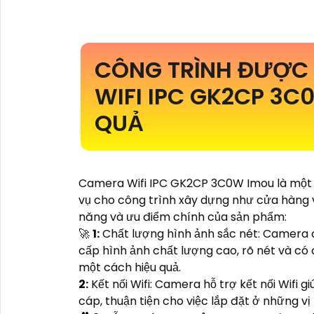
CÔNG TRÌNH ĐƯỢC
WIFI IPC GK2CP 3C
QUẢ
Camera Wifi IPC GK2CP 3C0W Imou là một 
vụ cho công trình xây dựng như cửa hàng v
năng và ưu điểm chính của sản phẩm:
️🚀
1:
Chất lượng hình ảnh sắc nét: Camera 
cấp hình ảnh chất lượng cao, rõ nét và có đ
một cách hiệu quả.
2:
Kết nối Wifi: Camera hỗ trợ kết nối Wifi
cáp, thuận tiện cho việc lắp đặt ở những vị 