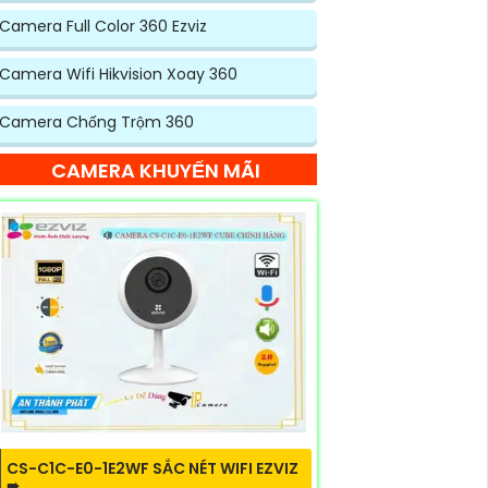
Camera Full Color 360 Ezviz
Camera Wifi Hikvision Xoay 360
Camera Chống Trộm 360
CAMERA KHUYẾN MÃI
CS-C1C-E0-1E2WF SẮC NÉT WIFI EZVIZ
➠