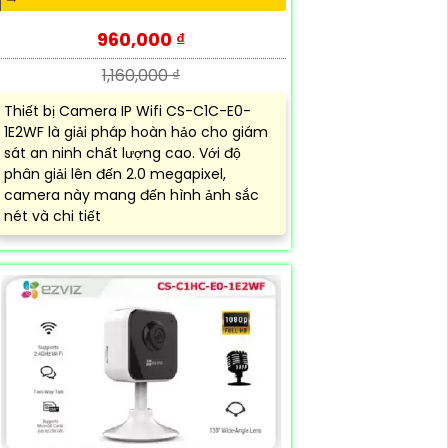
960,000 ₫
1,160,000 ₫
Thiết bị Camera IP Wifi CS-C1C-E0-
1E2WF là giải pháp hoàn hảo cho giám
sát an ninh chất lượng cao. Với độ
phân giải lên đến 2.0 megapixel,
camera này mang đến hình ảnh sắc
nét và chi tiết