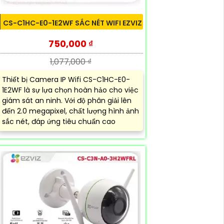
CS-C1HC-E0-1E2WF SẮC NÉT WIFI EZVIZ
750,000 ₫
1,077,000 ₫
Thiết bị Camera IP Wifi CS-C1HC-E0-
1E2WF là sự lựa chọn hoàn hảo cho việc
giám sát an ninh. Với độ phân giải lên
đến 2.0 megapixel, chất lượng hình ảnh
sắc nét, đáp ứng tiêu chuẩn cao