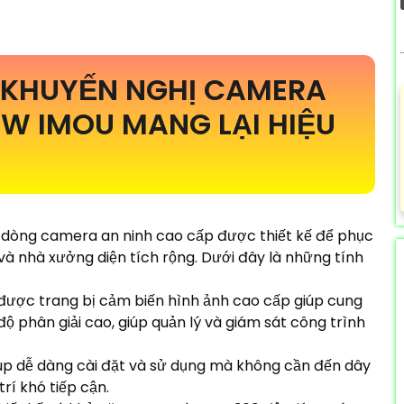
 KHUYẾN NGHỊ CAMERA
0W IMOU MANG LẠI HIỆU
dòng camera an ninh cao cấp được thiết kế để phục
à nhà xưởng diện tích rộng. Dưới đây là những tính
được trang bị cảm biến hình ảnh cao cấp giúp cung
ộ phân giải cao, giúp quản lý và giám sát công trình
 giúp dễ dàng cài đặt và sử dụng mà không cần đến dây
trí khó tiếp cận.