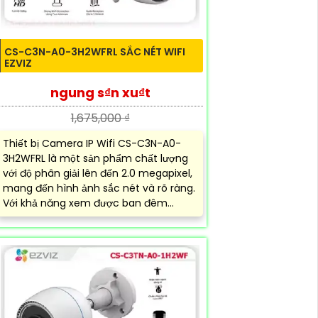
CS-C3N-A0-3H2WFRL SẮC NÉT WIFI
EZVIZ
ngung s₫n xu₫t
1,675,000 ₫
Thiết bị Camera IP Wifi CS-C3N-A0-
3H2WFRL là một sản phẩm chất lượng
với độ phân giải lên đến 2.0 megapixel,
mang đến hình ảnh sắc nét và rõ ràng.
Với khả năng xem được ban đêm...