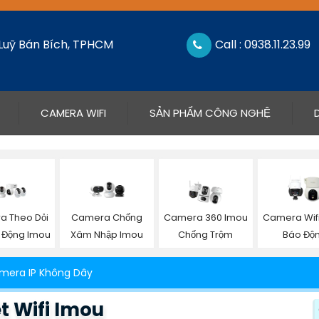
 Luỹ Bán Bích, TPHCM
Call : 0938.11.23.99
CAMERA WIFI
SẢN PHẨM CÔNG NGHỆ
 Theo Dỏi
Camera Chống
Camera 360 Imou
Camera Wif
 Động Imou
Xâm Nhập Imou
Chống Trộm
Báo Độ
mera IP Không Dây
 Wifi Imou