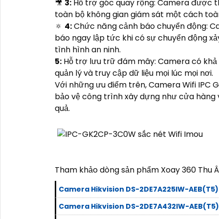
🎥
3:
Hỗ trợ góc quay rộng: Camera được th
toàn bộ không gian giám sát một cách toàn
🔅
4:
Chức năng cảnh báo chuyển động: Cam
báo ngay lập tức khi có sự chuyển động xả
tình hình an ninh.
5:
Hỗ trợ lưu trữ đám mây: Camera có khả n
quản lý và truy cập dữ liệu mọi lúc mọi nơi.
Với những ưu điểm trên, Camera Wifi IPC G
bảo vệ công trình xây dựng như cửa hàng 
quả.
Tham khảo dòng sản phẩm Xoay 360 Thu Âm
Camera Hikvision DS-2DE7A225IW-AEB(T5)
Camera Hikvision DS-2DE7A432IW-AEB(T5)