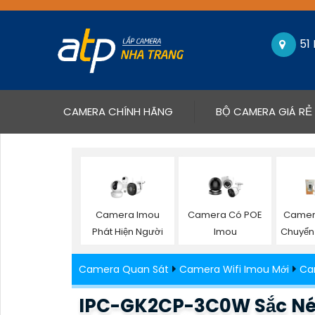
51
(CURRENT)
CAMERA CHÍNH HÃNG
BỘ CAMERA GIÁ RẺ
Camera Imou
Camera Có POE
Camera
Phát Hiện Người
Imou
Chuyển
Camera Quan Sát
Camera Wifi Imou Mới
Ca
IPC-GK2CP-3C0W Sắc Nét