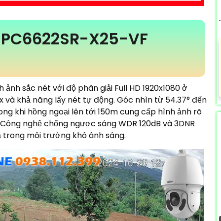
IPC6622SR-X25-VF
 ảnh sắc nét với độ phân giải Full HD 1920x1080 ở
x và khả năng lấy nét tự động. Góc nhìn từ 54.37° đến
rong khi hồng ngoại lên tới 150m cung cấp hình ảnh rõ
ếu. Công nghệ chống ngược sáng WDR 120dB và 3DNR
cả trong môi trường khó ánh sáng.