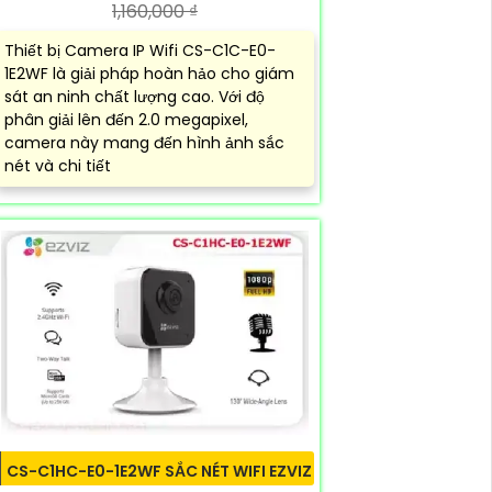
1,160,000 ₫
Thiết bị Camera IP Wifi CS-C1C-E0-
1E2WF là giải pháp hoàn hảo cho giám
sát an ninh chất lượng cao. Với độ
phân giải lên đến 2.0 megapixel,
camera này mang đến hình ảnh sắc
nét và chi tiết
CS-C1HC-E0-1E2WF SẮC NÉT WIFI EZVIZ