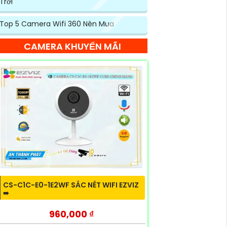
Trời
Top 5 Camera Wifi 360 Nên Mua
CAMERA KHUYẾN MÃI
CS-C1C-E0-1E2WF SẮC NÉT WIFI EZVIZ
➠
960,000 ₫