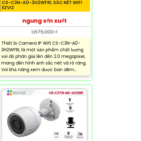
CS-C3N-A0-3H2WFRL SẮC NÉT WIFI
EZVIZ
ngung s₫n xu₫t
1,675,000 ₫
Thiết bị Camera IP Wifi CS-C3N-A0-
3H2WFRL là một sản phẩm chất lượng
với độ phân giải lên đến 2.0 megapixel,
mang đến hình ảnh sắc nét và rõ ràng.
Với khả năng xem được ban đêm...