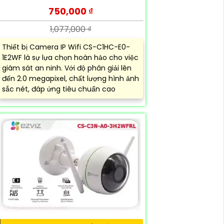
750,000 ₫
1,077,000 ₫
Thiết bị Camera IP Wifi CS-C1HC-E0-
1E2WF là sự lựa chọn hoàn hảo cho việc
giám sát an ninh. Với độ phân giải lên
đến 2.0 megapixel, chất lượng hình ảnh
sắc nét, đáp ứng tiêu chuẩn cao