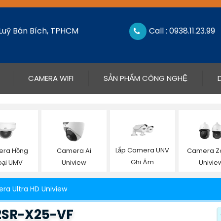
 Luỹ Bán Bích, TPHCM
Call : 0938.11.23.99
CAMERA WIFI
SẢN PHẨM CÔNG NGHỆ
Lắp Camera UNV
ra Hồng
Camera Ai
Camera 
Ghi Âm
ại UMV
Uniview
Univie
ra Ultra HD Uniview
2SR-X25-VF