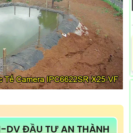
M-DV ĐẦU TƯ AN THÀNH