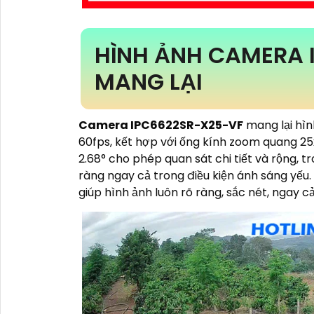
HÌNH ẢNH CAMERA 
MANG LẠI
Camera IPC6622SR-X25-VF
mang lại hình
60fps, kết hợp với ống kính zoom quang 25
2.68° cho phép quan sát chi tiết và rộng, t
ràng ngay cả trong điều kiện ánh sáng y
giúp hình ảnh luôn rõ ràng, sắc nét, ngay 