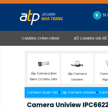
51
(CURRENT)
CAMERA CHÍNH HÃNG
BỘ CAMERA GIÁ RẺ
Lắp Camera Ban
Lắp Camera
Came
Đêm Có Màu UNV
Uniview
Ngo
Camera Quan Sát
Lắp Camera Uniview
Came
Camera Uniview IPC662