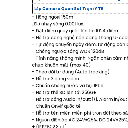
Lắp Camera Quan Sát Trạm Y Tế
- Hồng ngoại 150m
. Độ nhạy sáng 0.001 lux.
- Đặt điểm quay quét lên tới 1024 điểm
- Hỗ trợ công nghệ nén băng thông U-cod
- Tự động chuyển ngày đêm, tự động cân 
- Chống ngược sáng WDR 120dB
- Tính năng thông minh: Ngăn chặn xâm n
chụp khuôn mặt (max 40)
- Theo dõi tự động (Auto tracking)
- Hỗ trợ 3 dòng video
- Chuẩn chống nước và bụi IP66
- Hỗ trợ thẻ SD lên tới 256GB
- Hỗ trợ cổng Audio in/out: 1/1, Alarm in/out
- Chuẩn Onvif quốc tế
- Hỗ trợ tên miền miễn phí trọn đời theo s
- Nguồn điện áp AC 24V±25%, DC 24V±25%,
+ (IEEE802.3 at)