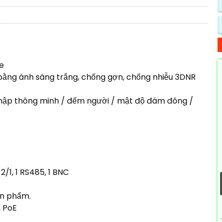
e
bằng ánh sáng trắng, chống gợn, chống nhiễu 3DNR
hập thông minh / đếm người / mật độ đám đông /
 2/1, 1 RS485, 1 BNC
ản phẩm.
 PoE