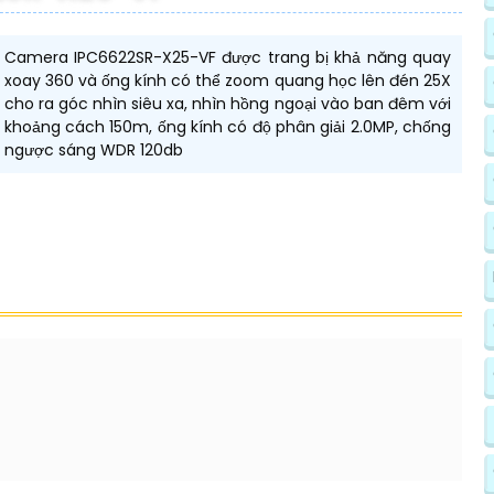
Camera IPC6622SR-X25-VF được trang bị khả năng quay
xoay 360 và ống kính có thể zoom quang học lên đén 25X
cho ra góc nhìn siêu xa, nhìn hồng ngoại vào ban đêm với
khoảng cách 150m, ống kính có độ phân giải 2.0MP, chống
ngược sáng WDR 120db