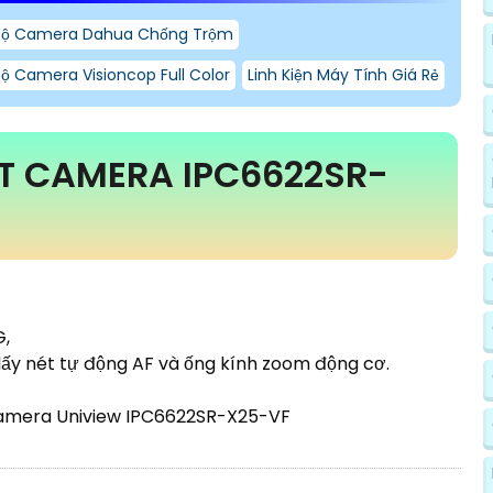
Bộ Camera Dahua Chống Trộm
Bộ Camera Visioncop Full Color
Linh Kiện Máy Tính Giá Rẻ
T CAMERA IPC6622SR-
G,
lấy nét tự động AF và ống kính zoom động cơ.
Camera Uniview IPC6622SR-X25-VF