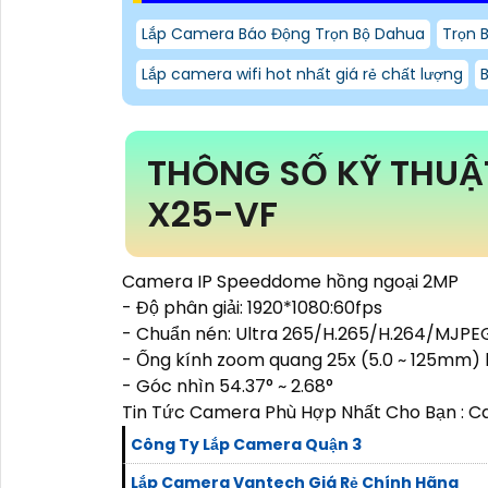
Lắp Camera Báo Động Trọn Bộ Dahua
Trọn 
Lắp camera wifi hot nhất giá rẻ chất lượng
THÔNG SỐ KỸ THUẬ
X25-VF
Camera IP Speeddome hồng ngoại 2MP
- Độ phân giải: 1920*1080:60fps
- Chuẩn nén: Ultra 265/H.265/H.264/MJPE
- Ống kính zoom quang 25x (5.0 ~ 125mm) 
- Góc nhìn 54.37° ~ 2.68°
Tin Tức Camera Phù Hợp Nhất Cho Bạn : 
Công Ty Lắp Camera Quận 3
Lắp Camera Vantech Giá Rẻ Chính Hãng