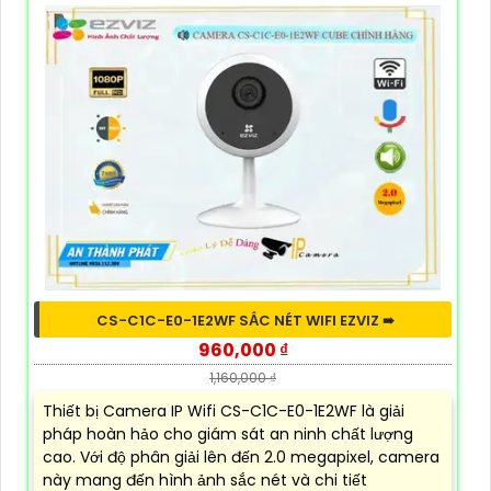
CS-C1C-E0-1E2WF SẮC NÉT WIFI EZVIZ ➠
960,000 ₫
1,160,000 ₫
Thiết bị Camera IP Wifi CS-C1C-E0-1E2WF là giải
pháp hoàn hảo cho giám sát an ninh chất lượng
cao. Với độ phân giải lên đến 2.0 megapixel, camera
này mang đến hình ảnh sắc nét và chi tiết