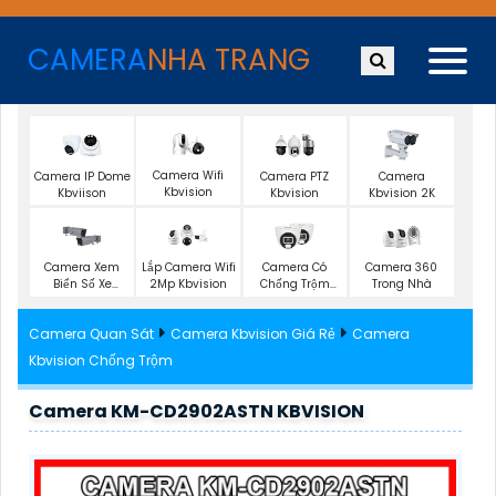
CAMERA
NHA TRANG
Camera Wifi
Camera IP Dome
Camera PTZ
Camera
Kbvision
Kbviison
Kbvision
Kbvision 2K
Camera Xem
Lắp Camera Wifi
Camera Có
Camera 360
Biển Số Xe
2Mp Kbvision
Chống Trộm
Trong Nhà
Kbvision
Vantech
Camera Quan Sát
Camera Kbvision Giá Rẻ
Camera
Kbvision Chống Trộm
Camera KM-CD2902ASTN KBVISION