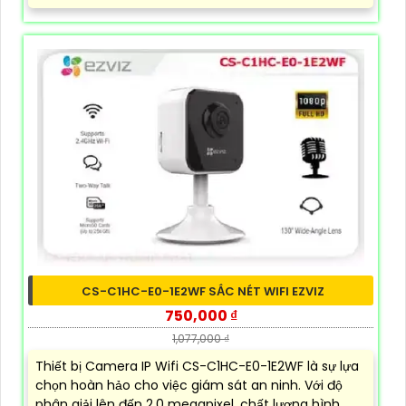
CS-C1HC-E0-1E2WF SẮC NÉT WIFI EZVIZ
750,000 ₫
1,077,000 ₫
Thiết bị Camera IP Wifi CS-C1HC-E0-1E2WF là sự lựa
chọn hoàn hảo cho việc giám sát an ninh. Với độ
phân giải lên đến 2.0 megapixel, chất lượng hình