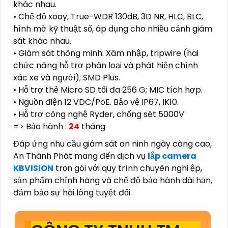
khác nhau.
• Chế độ xoay, True-WDR 130dB, 3D NR, HLC, BLC,
hình mờ kỹ thuật số, áp dụng cho nhiều cảnh giám
sát khác nhau.
• Giám sát thông minh: Xâm nhập, tripwire (hai
chức năng hỗ trợ phân loại và phát hiện chính
xác xe và người); SMD Plus.
• Hỗ trợ thẻ Micro SD tối đa 256 G; MIC tích hợp.
• Nguồn điện 12 VDC/PoE. Bảo vệ IP67, IK10.
• Hỗ trợ công nghệ Ryder, chống sét 5000V
=> Bảo hành :
24
tháng
Đáp ứng nhu cầu giám sát an ninh ngày càng cao,
An Thành Phát mang đến dịch vụ
lắp camera
KBVISION
trọn gói với quy trình chuyên nghi ệp,
sản phẩm chính hãng và chế độ bảo hành dài hạn,
đảm bảo sự hài lòng tuyệt đối.