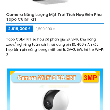
Camera Năng Lượng Mặt Trời Tích Hợp Đèn Pha
Tapo C615F KIT
2,519,300 ₫
3,599,000 ₫
Tapo C615F KIT sở hữu độ phân giải 2K 3MP, khả năng
xoay/ nghiêng toàn cảnh, sử dụng pin 10. 400mAh kết
hợp tấm pin năng lượng mặt trời 5. 2V–2. 5W, hỗ trợ Wi-Fi
2