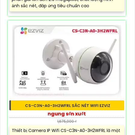
ảnh sắc nét, đáp ứng tiêu chuẩn cao
CS-C3N-A0-3H2WFRL SẮC NÉT WIFI EZVIZ
ngung s₫n xu₫t
1,675,000 ₫
Thiết bị Camera IP Wifi CS-C3N-A0-3H2WFRL là một