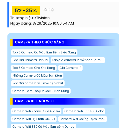
5%-35%
liên hệ
Thương hiệu:
KBvision
Ngày đăng:
3/29/2025 10:50:54 AM
CAMERA THEO CHỨC NĂNG
Top 5 Camera Có Màu Ban Đêm Siêu Sáng
Báo Giá Camera Dahua
Báo giá camera 2 mắt dahua mới
Top 5 Camera Cho Kho Hàng
Gía Camera IP
Những Camera Có Màu Ban Đêm
Báo Giá camera wifi mới cập nhật
Camera Đàm Thoại 2 Chiều Nên Dùng
CAMERA KẾT NỐI WIFI
Camera Wifi Kbone Cube Giá Rẻ
Camera Wifi 360 Full Color
Camera Wifi Độ Phân Giải 2K
Camera Wifi Chống Trộm Imou
Camera Wifi 360 Có Màu Ban Đêm Dahua