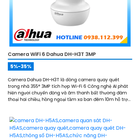
Camera WiFi 6 Dahua DH-H3T 3MP
5%-35%
Camera Dahua DH-H3T là dòng camera quay quét
trong nhà 355° 3MP tích hợp Wi-Fi 6 Công nghệ AI phát
hiện người chuyển động và âm thanh bất thường đàm
thoại hai chiều, hồng ngoại tầm xa ban đêm 10m hỗ trợ
thẻ nhớ MicroSD 256GB ONVIF và điều khiển từ xa qua
ứng dụng DMSS