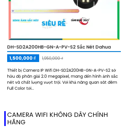
DH-SD2A200HB-GN-A-PV-S2 Sắc Nét Dahua
1,500,000 ₫
1,950,000 ₫
Thiết bị Camera IP Wifi DH-SD2A200HB-GN-A-PV-S2 sở
hữu độ phân giải 2.0 megapixel, mang đến hình ảnh sắc
nét và chất lượng vượt trội. Với khả năng quan sát đêm
Full Color tới...
CAMERA WIFI KHÔNG DÂY CHÍNH
HÃNG