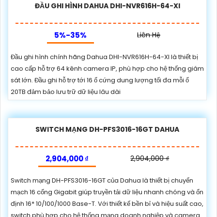
ĐẦU GHI HÌNH DAHUA DHI-NVR616H-64-XI
5%-35%
Liên Hệ
Đầu ghi hình chính hãng Dahua DHI-NVR616H-64-XI là thiết bị
cao cấp hỗ trợ 64 kênh camera IP, phù hợp cho hệ thống giám
sát lớn. Đầu ghi hỗ trợ tới 16 ổ cứng dung lượng tối đa mỗi ổ
20TB đảm bảo lưu trữ dữ liệu lâu dài
SWITCH MẠNG DH-PFS3016-16GT DAHUA
2,904,000 ₫
2,904,000 ₫
Switch mạng DH-PFS3016-16GT của Dahua là thiết bị chuyển
mạch 16 cổng Gigabit giúp truyền tải dữ liệu nhanh chóng và ổn
định 16* 10/100/1000 Base-T. Với thiết kế bền bỉ và hiệu suất cao,
switch phù hợp cho hệ thống mạng doanh nghiệp và camera