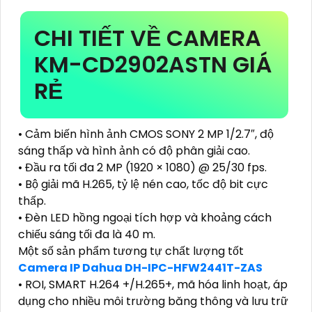
CHI TIẾT VỀ CAMERA
KM-CD2902ASTN GIÁ
RẺ
• Cảm biến hình ảnh CMOS SONY 2 MP 1/2.7″, độ
sáng thấp và hình ảnh có độ phân giải cao.
• Đầu ra tối đa 2 MP (1920 × 1080) @ 25/30 fps.
• Bộ giải mã H.265, tỷ lệ nén cao, tốc độ bit cực
thấp.
• Đèn LED hồng ngoại tích hợp và khoảng cách
chiếu sáng tối đa là 40 m.
Một số sản phẩm tương tự chất lượng tốt
Camera IP Dahua DH-IPC-HFW2441T-ZAS
• ROI, SMART H.264 +/H.265+, mã hóa linh hoạt, áp
dụng cho nhiều môi trường băng thông và lưu trữ