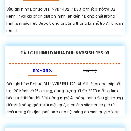
Đầu ghi hình Dahua DHI-NVR4432-4KS3 là thiết bị hỗ trợ 32
kênh IP với độ phân giải ghi hình lên đến 4K cho chất lượng
hình ảnh sắc nét. Được trang bị băng thông lớn hỗ trợ AI, chuẩn
nén H
ĐẦU GHI HÌNH DAHUA DHI-NVR616H-128-XI
5%-35%
Liên Hệ
Đầu ghi hình Dahua DHI-NVR616H-128-XI là thiết bị cao cấp hỗ
trợ 128 kênh và 16 ổ cứng, dung lượng tối đa 20TB mỗi ổ, đảm
bảo lưu trữ lâu dài. Với công nghệ AI thông minh đầu ghi mang
đến khả năng giám sát hiệu quả, hình ảnh sắc nét có giá rẻ,
chất lượng ổn định, phù hợp cho hệ thống an ninh quy mô lớn