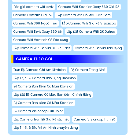
Báo giá camera wifi ezviz
Camera Wifi Kbvision Xoay 360 Giá Rẻ
Camera Ebitcam Giá Rẻ
Lắp Camera Wifi Có Màu Ban Đêm
Camera Wifi 360 Ngoài Trời
Lắp Camera Wifi Giá Rẻ Visioncop
Camera Wifi Ezviz Xoay 360 Độ
Lắp Đặt Camera Wifi 2K Dahua
Camera Wifi Vantech Có Báo Động
Lắp Camera Wifi Dahua 3K Siêu Nét
Camera Wifi Dahua Báo Động
CAMERA THEO GÓI
Trọn Bộ Camera Ghi Âm Kbvision
Bộ Camera Trong Nhà
Lắp Trọn Bộ Camera Báo Động Hikvision
Bộ Camera Ban Đêm Có Màu Kbvision
Lắp Đặt Bộ Camera Có Màu Ban Đêm Chính Hãng
Bộ Camera Ban Đêm Có Màu Kbvision
Bộ Camera Visioncop Full Color
Lắp Camera Trọn Bộ Giá Rẻ sắc nét
Camera Visioncop Trọn Bộ
Lắp Thiết Bị Bảo Vệ An Ninh chuyên dụng