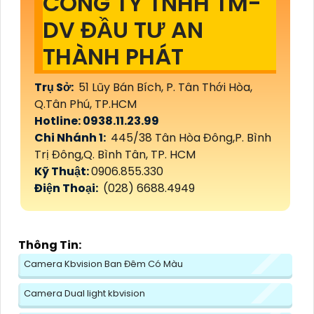
CÔNG TY TNHH TM-
DV ĐẦU TƯ AN
THÀNH PHÁT
Trụ Sở:
51 Lũy Bán Bích, P. Tân Thới Hòa,
Q.Tân Phú, TP.HCM
Hotline: 0938.11.23.99
Chi Nhánh 1:
445/38 Tân Hòa Đông,P. Bình
Trị Đông,Q. Bình Tân, TP. HCM
Kỹ Thuật:
0906.855.330
Điện Thoại:
(028) 6688.4949
Thông Tin:
Camera Kbvision Ban Đêm Có Màu
Camera Dual light kbvision