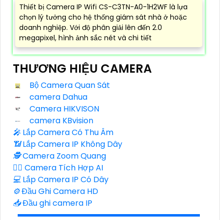
Thiết bị Camera IP Wifi CS-C3TN-A0-1H2WF là lựa
chọn lý tưởng cho hệ thống giám sát nhà ở hoặc
doanh nghiệp. Với độ phân giải lên đến 2.0
megapixel, hình ảnh sắc nét và chi tiết
THƯƠNG HIỆU CAMERA
Bộ Camera Quan Sát
camera Dahua
Camera HIKVISON
camera KBvision
️🎤️
Lắp Camera Có Thu Âm
📶
Lắp Camera IP Không Dây
🕵️
Camera Zoom Quang
🧛‍♀️
Camera Tích Hợp AI
💻
Lắp Camera IP Có Dây
⚙️
Đầu Ghi Camera HD
📥
Đầu ghi camera IP