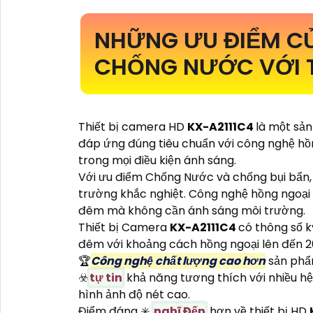
NHỮNG ƯU ĐIỂM C
CHỐNG NƯỚC VỚI 
Thiết bị camera HD
KX-A2111C4
là một sả
đáp ứng đúng tiêu chuẩn với công nghệ hồn
trong mọi điều kiện ánh sáng.
Với ưu điểm Chống Nước và chống bụi bẩn, t
trường khắc nghiệt. Công nghệ hồng ngoại
đêm mà không cần ánh sáng môi trường.
Thiết bị Camera
KX-A2111C4
có thông số k
đêm với khoảng cách hồng ngoại lên đến 20
️🏆
Công nghệ chất lượng cao hơn
sản phẩm
☣️
tự tin
khả năng tương thích với nhiều h
hình ảnh độ nét cao.
Điểm đáng ✳️
nghĩ Đến
hơn về thiết bị HD