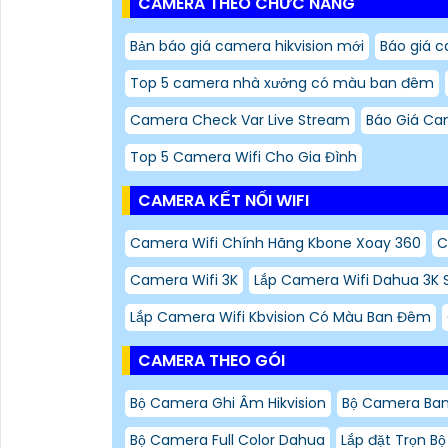
CAMERA THEO CHỨC NĂNG
Bản báo giá camera hikvision mới
Báo giá c
Top 5 camera nhà xưởng có màu ban đêm
Camera Check Var Live Stream
Báo Giá Ca
Top 5 Camera Wifi Cho Gia Đình
CAMERA KẾT NỐI WIFI
Camera Wifi Chính Hãng Kbone Xoay 360
C
Camera Wifi 3K
Lắp Camera Wifi Dahua 3K S
Lắp Camera Wifi Kbvision Có Màu Ban Đêm
CAMERA THEO GÓI
Bộ Camera Ghi Âm Hikvision
Bộ Camera Ban
Bộ Camera Full Color Dahua
Lắp đặt Trọn B