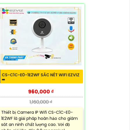
CS-C1C-E0-1E2WF SẮC NÉT WIFI EZVIZ
➠
960,000 ₫
1,160,000 ₫
Thiết bị Camera IP Wifi CS-C1C-E0-
1E2WF là giải pháp hoàn hảo cho giám
sát an ninh chất lượng cao. Với độ