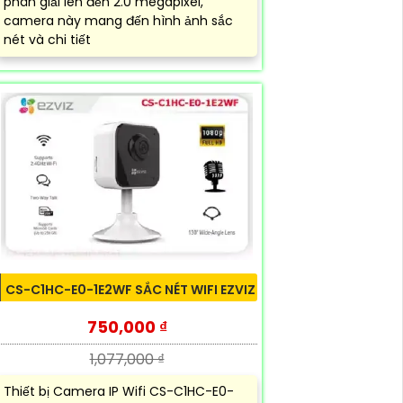
phân giải lên đến 2.0 megapixel,
camera này mang đến hình ảnh sắc
nét và chi tiết
CS-C1HC-E0-1E2WF SẮC NÉT WIFI EZVIZ
750,000 ₫
1,077,000 ₫
Thiết bị Camera IP Wifi CS-C1HC-E0-