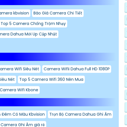
amera kbvision
Báo Giá Camera Chi Tiết
Top 5 Camera Chống Trộm Nhạy
mera Dahua Mới Up Cập Nhật
amera Wifi Siêu Nét
Camera Wifii Dahua Full HD 1080P
iêu Nét
Top 5 Camera Wifi 360 Nên Mua
Camera Wifi Kbone
 Đêm Có Màu Kbvision
Trọn Bộ Camera Dahua Ghi Âm
ộ Camera Ghi Âm giá rẻ