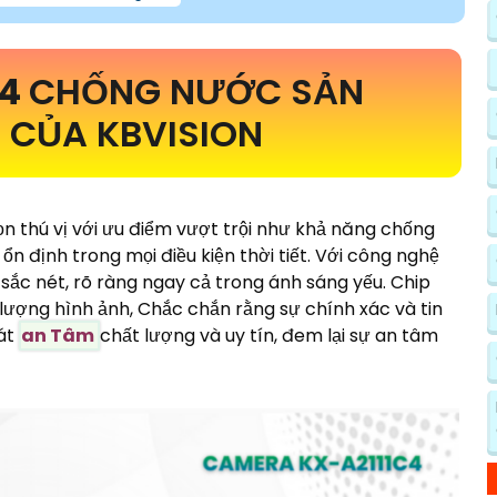
C4
CHỐNG NƯỚC SẢN
 CỦA KBVISION
ọn thú vị với ưu điểm vượt trội như khả năng chống
ổn định trong mọi điều kiện thời tiết. Với công nghệ
ắc nét, rõ ràng ngay cả trong ánh sáng yếu. Chip
 lượng hình ảnh, Chắc chắn rằng sự chính xác và tin
hát
an Tâm
chất lượng và uy tín, đem lại sự an tâm