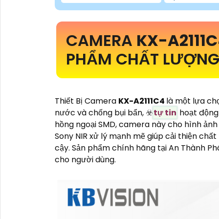
CAMERA
KX-A2111
PHẨM CHẤT LƯỢNG
Thiết Bị Camera
KX-A2111C4
là một lựa ch
nước và chống bụi bẩn, ☣️
tự tin
hoạt động 
hồng ngoại SMD, camera này cho hình ảnh s
Sony NIR xử lý mạnh mẽ giúp cải thiện chất
cậy. Sản phẩm chính hãng tại An Thành P
cho người dùng.