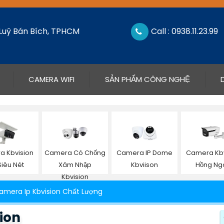
 Luỹ Bán Bích, TPHCM
Call : 0938.11.23.99
CAMERA WIFI
SẢN PHẨM CÔNG NGHỆ
 Kbvision
Camera Có Chống
Camera IP Dome
Camera Kbv
Siêu Nét
Xâm Nhập
Kbviison
Hồng Ng
Kbvision
amera Ip Kbvision Chất Lượng
ion