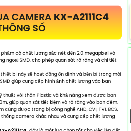
ỦA CAMERA
KX-A2111C4
THÔNG SỐ
n phẩm có chất lượng sắc nét đến 2.0 megapixel và
g ngoại SMD, cho phép quan sát rõ ràng và chi tiết
hiết bị này sẽ hoạt động ổn định và bền bỉ trong môi
 SMD giúp cung cấp hình ảnh chất lượng vào ban
ỹ thuật với thân Plastic và khả năng xem được ban
m, giúp quan sát tiết kiệm và rõ ràng vào ban đêm.
 cũng được trang bị công nghệ AHD, CVI, TVI, BCS,
ệ thống camera khác nhau và cung cấp chất lượng
KX-A2111C4
, đây là một lựa chọn tốt cho việc lắp đặt