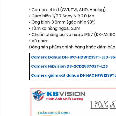
• Camera 4 in 1 (CVI, TVI, AHD, Analog)
• Cảm biến: 1/2.7 Sony NIR 2.0 Mp
• Ống kính: 3.6mm (góc nhìn 93°)
• Tầm xa hồng ngoại: 20m
• Chuẩn chống bụi và nước IP67 (KX-A2111
• Vỏ nhựa
Dòng sản phẩm chính hãng khác đảm bảo 
Camera Dahua DH-IPC-HDW1239T1-LED-S5
Camera Hikvision DS-2CD2687G2T-LZS
Camera giám sát dahua DH HAC HFW1239TL