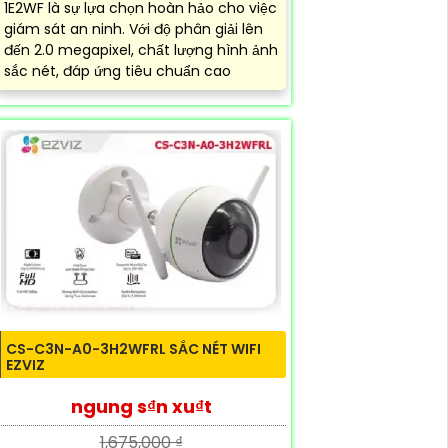
1E2WF là sự lựa chọn hoàn hảo cho việc
giám sát an ninh. Với độ phân giải lên
đến 2.0 megapixel, chất lượng hình ảnh
sắc nét, đáp ứng tiêu chuẩn cao
CS-C3N-A0-3H2WFRL SẮC NÉT WIFI
EZVIZ
ngung s₫n xu₫t
1,675,000 ₫