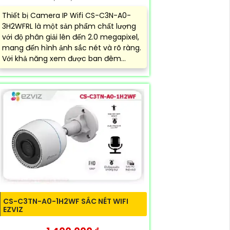
Thiết bị Camera IP Wifi CS-C3N-A0-
3H2WFRL là một sản phẩm chất lượng
với độ phân giải lên đến 2.0 megapixel,
mang đến hình ảnh sắc nét và rõ ràng.
Với khả năng xem được ban đêm...
CS-C3TN-A0-1H2WF SẮC NÉT WIFI
EZVIZ