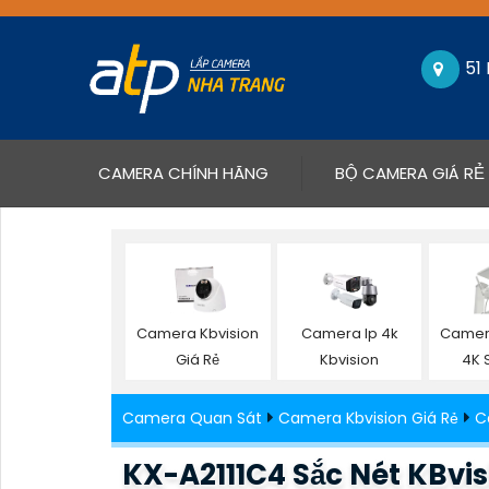
51
(CURRENT)
CAMERA CHÍNH HÃNG
BỘ CAMERA GIÁ RẺ
Camera Kbvision
Camera Ip 4k
Camera
Giá Rẻ
Kbvision
4K 
Camera Quan Sát
Camera Kbvision Giá Rẻ
C
KX-A2111C4 Sắc Nét KBvis