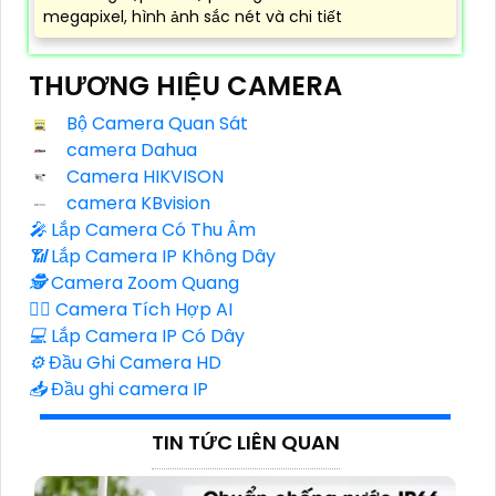
megapixel, hình ảnh sắc nét và chi tiết
THƯƠNG HIỆU CAMERA
Bộ Camera Quan Sát
camera Dahua
Camera HIKVISON
camera KBvision
️🎤️
Lắp Camera Có Thu Âm
📶
Lắp Camera IP Không Dây
🕵️
Camera Zoom Quang
🧛‍♀️
Camera Tích Hợp AI
💻
Lắp Camera IP Có Dây
⚙️
Đầu Ghi Camera HD
📥
Đầu ghi camera IP
TIN TỨC LIÊN QUAN