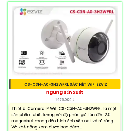
CS-C3N-A0-3H2WFRL SẮC NÉT WIFI EZVIZ
ngung s₫n xu₫t
1,675,000 ₫
Thiết bị Camera IP Wifi CS-C3N-A0-3H2WFRL là một
sản phẩm chất lượng với độ phân giải lên đến 2.0
megapixel, mang đến hình ảnh sắc nét và rõ ràng.
Với khả năng xem được ban đêm...