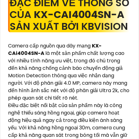
ĐẶC ĐIỂM VỀ THÔNG SỐ
CỦA
KX-CAI4004SN-A
SẢN XUẤT BỞI KBVISION
Camera cấp nguồn qua dây mạng
KX-
CAi4004SN-A
là một sản phẩm chất lượng cao
với nhiều tính năng ưu việt, trong đó chú trọng
đến khả năng chống cảnh báo chuyển động giả
Motion Detection thông qua việc nhận dạng
người. Với độ phân giải 4.0 MP, camera này mang
đến hình ảnh sắc nét với độ phân giải Ultra 2k, cho
phép quan sát chi tiết rõ nét.
Điều đặc biệt nổi bật của sản phẩm này là công
nghệ thiếu sáng hồng ngoại, giúp camera hoạt
động hiệu quả ngay cả trong điều kiện ánh sáng
yếu. Với khả năng hồng ngoại 30m, camera cung
cấp khả năng quan sát trong bóng tối mà vẫn giữ