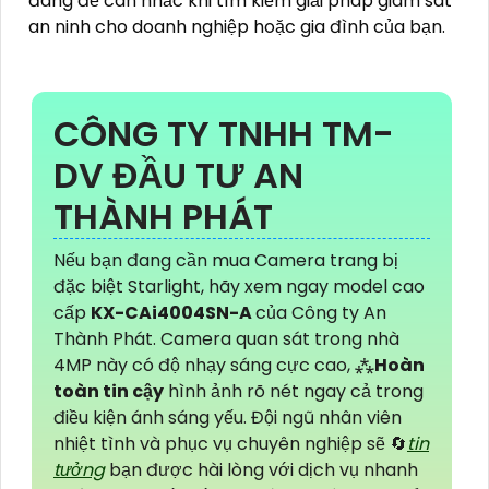
đáng để cân nhắc khi tìm kiếm giải pháp giám sát
an ninh cho doanh nghiệp hoặc gia đình của bạn.
CÔNG TY TNHH TM-
DV ĐẦU TƯ AN
THÀNH PHÁT
Nếu bạn đang cần mua Camera trang bị
đặc biệt Starlight, hãy xem ngay model cao
cấp
KX-CAi4004SN-A
của Công ty An
Thành Phát. Camera quan sát trong nhà
4MP này có độ nhạy sáng cực cao, ⁂
Hoàn
toàn tin cậy
hình ảnh rõ nét ngay cả trong
điều kiện ánh sáng yếu. Đội ngũ nhân viên
nhiệt tình và phục vụ chuyên nghiệp sẽ 🔄
tin
tưởng
bạn được hài lòng với dịch vụ nhanh