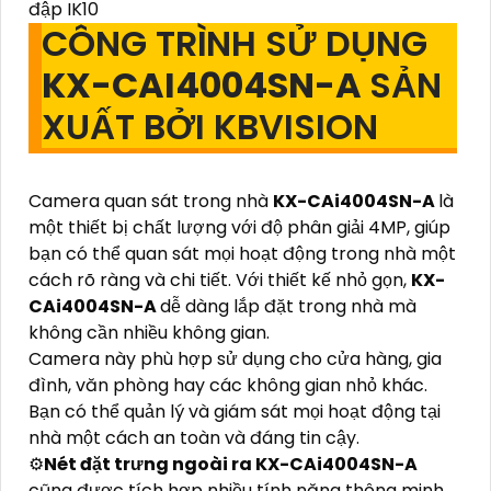
đập IK10
CÔNG TRÌNH SỬ DỤNG
KX-CAI4004SN-A
SẢN
XUẤT BỞI KBVISION
Camera quan sát trong nhà
KX-CAi4004SN-A
là
một thiết bị chất lượng với độ phân giải 4MP, giúp
bạn có thể quan sát mọi hoạt động trong nhà một
cách rõ ràng và chi tiết. Với thiết kế nhỏ gọn,
KX-
CAi4004SN-A
dễ dàng lắp đặt trong nhà mà
không cần nhiều không gian.
Camera này phù hợp sử dụng cho cửa hàng, gia
đình, văn phòng hay các không gian nhỏ khác.
Bạn có thể quản lý và giám sát mọi hoạt động tại
nhà một cách an toàn và đáng tin cậy.
⚙
Nét đặt trưng ngoài ra
KX-CAi4004SN-A
cũng được tích hợp nhiều tính năng thông minh