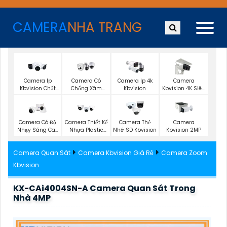
CAMERA
NHA TRANG
Camera Ip
Camera Có
Camera Ip 4k
Camera
Kbvision Chất
Chống Xâm
Kbvision
Kbvision 4K Siêu
Lượng
Nhập Kbvision
Nét
Camera Có Độ
Camera Thiết Kế
Camera Thẻ
Camera
Nhạy Sáng Cao
Nhựa Plastic
Nhớ SD Kbvision
Kbvision 2MP
Kbvision
Kbvision
Camera Quan Sát
Camera Kbvision Giá Rẻ
Camera Zoom
Kbvision
KX-CAi4004SN-A Camera Quan Sát Trong
Nhà 4MP