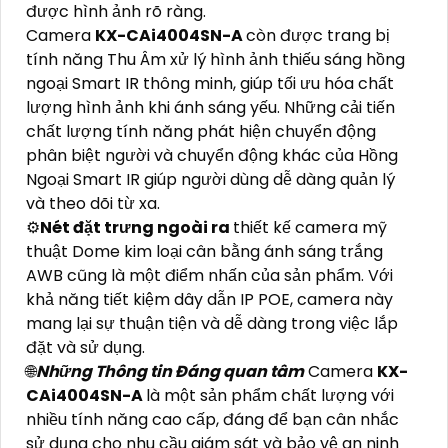
được hình ảnh rõ ràng.
Camera
KX-CAi4004SN-A
còn được trang bị
tính năng Thu Âm xử lý hình ảnh thiếu sáng hồng
ngoại Smart IR thông minh, giúp tối ưu hóa chất
lượng hình ảnh khi ánh sáng yếu. Những cải tiến
chất lượng tính năng phát hiện chuyển động
phân biệt người và chuyển động khác của Hồng
Ngoại Smart IR giúp người dùng dễ dàng quản lý
và theo dõi từ xa.
⚙
Nét đặt trưng ngoài ra
thiết kế camera mỹ
thuật Dome kim loại cân bằng ánh sáng trắng
AWB cũng là một điểm nhấn của sản phẩm. Với
khả năng tiết kiệm dây dẫn IP POE, camera này
mang lại sự thuận tiện và dễ dàng trong việc lắp
đặt và sử dụng.
🌐
Những Thông tin Đáng quan tâm
Camera
KX-
CAi4004SN-A
là một sản phẩm chất lượng với
nhiều tính năng cao cấp, đáng để bạn cân nhắc
sử dụng cho nhu cầu giám sát và bảo vệ an ninh