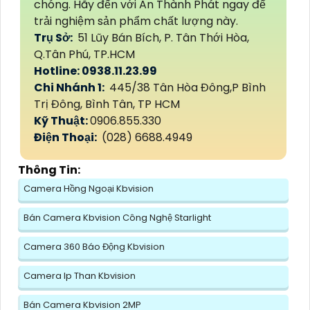
chóng. Hãy đến với An Thành Phát ngay để
trải nghiệm sản phẩm chất lượng này.
Trụ Sở:
51 Lũy Bán Bích, P. Tân Thới Hòa,
Q.Tân Phú, TP.HCM
Hotline: 0938.11.23.99
Chi Nhánh 1:
445/38 Tân Hòa Đông,P Bình
Trị Đông, Bình Tân, TP HCM
Kỹ Thuật:
0906.855.330
Điện Thoại:
(028) 6688.4949
Thông Tin:
Camera Hồng Ngoại Kbvision
Bán Camera Kbvision Công Nghệ Starlight
Camera 360 Báo Động Kbvision
Camera Ip Than Kbvision
Bán Camera Kbvision 2MP