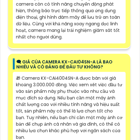
camera còn có tính năng chuyển động phát
hiện, thông báo trực tiếp thông qua ứng dụng
điện thoại, ghi hình đám mây để lưu trữ an toàn
dữ liệu. Cùng với khả năng xoay ngang dọc linh
hoạt, camera mang lại trải nghiệm giám sát tốt
nhất cho người dùng.
🗨️ GIÁ CỦA CAMERA KX-CAI04SN-A LÀ BAO
NHIÊU VÀ CÓ ĐÁNG ĐỂ ĐẦU TƯ KHÔNG?
🎁 Camera KX-CAi4004SN-A được bán với giá
khoảng 3.000.000 đồng. Việc xem xét việc đầu tư
vào sản phẩm này phụ thuộc vào nhu cầu và
mục đích sử dụng. Nếu bạn cần một máy ảnh
chất lượng cao với nhiều tính năng và hiệu suất
tốt, sản phẩm này có thể là lựa chọn tốt cho
bạn. Tuy nhiên, nếu bạn chỉ cần một máy ảnh cơ
bản để chụp ảnh cá nhân và gia đình, có thể có
nhiều lựa chọn khác phù hợp với ngân sách của
bạn.