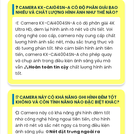
❓ CAMERA KX-CAI04SN-A CÓ ĐỘ PHÂN GIẢI BAO
NHIÊU VÀ CHẤT LƯỢNG HÌNH ẢNH NHƯ THẾ NÀO?
🤙 Camera KX-CAi4004SN-A có độ phân giải 4K
Ultra HD, đem lại hình ảnh rõ nét và chi tiết. Với
công nghệ cao cấp, camera này cung cấp chất
lượng hình ảnh sắc nét, màu sắc trung thực và
độ tương phản tốt. Nhờ cảm biến hình ảnh tiên
tiến, camera KX-CAi4004SN-A cho phép quay
và chụp ảnh trong điều kiện ánh sáng yếu mà
vẫn ⁂
Hoàn toàn tin cậy
chất lượng hình ảnh
tốt.
⁉️ CAMERA NÀY CÓ KHẢ NĂNG GHI HÌNH ĐÊM TỐT
KHÔNG VÀ CÒN TÍNH NĂNG NÀO ĐẶC BIỆT KHÁC?
💞 Camera này có khả năng ghi hình đêm tốt
nhờ công nghệ hồng ngoại tiên tiến, cho hình
ảnh rõ nét và sắc nét ngay cả trong điều kiện
ánh sáng yếu. ⚙
Nét đặt trưng ngoài ra