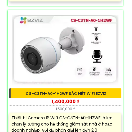
CS-C3TN-A0-1H2WF SẮC NÉT WIFI EZVIZ
1,400,000 ₫
1,500,000 ₫
Thiết bị Camera IP Wifi CS-C3TN-A0-1H2WF là lựa
chọn lý tưởng cho hệ thống giám sát nhà ở hoặc
doanh nghiệp. Với độ phân giải lên đến 2.0