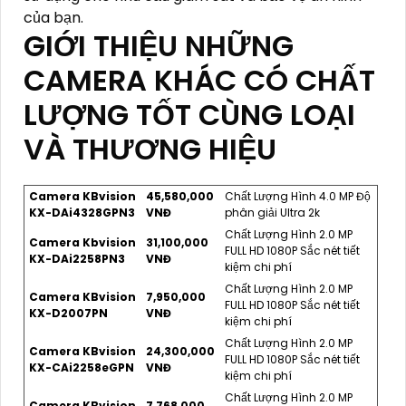
của bạn.
GIỚI THIỆU NHỮNG
CAMERA KHÁC CÓ CHẤT
LƯỢNG TỐT CÙNG LOẠI
VÀ THƯƠNG HIỆU
Camera KBvision
45,580,000
Chất Lượng Hình 4.0 MP Độ
KX-DAi4328GPN3
VNĐ
phân giải Ultra 2k
Chất Lượng Hình 2.0 MP
Camera Kbvision
31,100,000
FULL HD 1080P Sắc nét tiết
KX-DAi2258PN3
VNĐ
kiệm chi phí
Chất Lượng Hình 2.0 MP
Camera KBvision
7,950,000
FULL HD 1080P Sắc nét tiết
KX-D2007PN
VNĐ
kiệm chi phí
Chất Lượng Hình 2.0 MP
Camera KBvision
24,300,000
FULL HD 1080P Sắc nét tiết
KX-CAi2258eGPN
VNĐ
kiệm chi phí
Chất Lượng Hình 2.0 MP
Camera KBvision
7,768,000