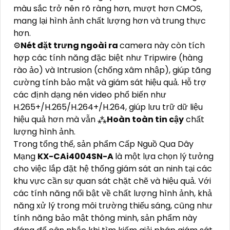
màu sắc trở nên rõ ràng hơn, mượt hơn CMOS,
mang lại hình ảnh chất lượng hơn và trung thực
hơn.
⚙
Nét đặt trưng ngoài ra
camera này còn tích
hợp các tính năng đặc biệt như Tripwire (hàng
rào ảo) và Intrusion (chống xâm nhập), giúp tăng
cường tính bảo mật và giám sát hiệu quả. Hỗ trợ
các định dạng nén video phổ biến như
H.265+/H.265/H.264+/H.264, giúp lưu trữ dữ liệu
hiệu quả hơn mà vẫn ⁂
Hoàn toàn tin cậy
chất
lượng hình ảnh.
Trong tổng thể, sản phẩm Cấp Nguồ Qua Dây
Mạng
KX-CAi4004SN-A
là một lựa chọn lý tưởng
cho việc lắp đặt hệ thống giám sát an ninh tại các
khu vực cần sự quan sát chặt chẽ và hiệu quả. Với
các tính năng nổi bật về chất lượng hình ảnh, khả
năng xử lý trong môi trường thiếu sáng, cũng như
tính năng bảo mật thông minh, sản phẩm này