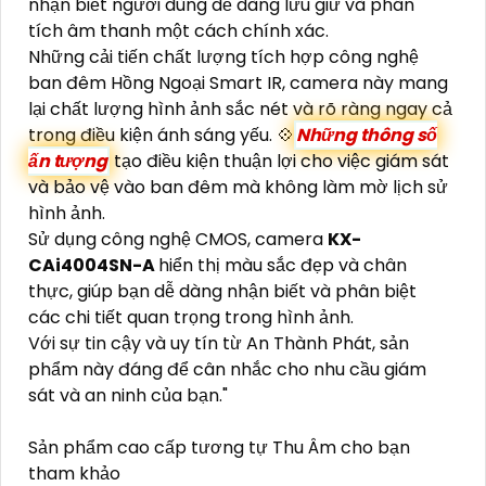
nhận biết người dùng dễ dàng lưu giữ và phân
tích âm thanh một cách chính xác.
Những cải tiến chất lượng tích hợp công nghệ
ban đêm Hồng Ngoại Smart IR, camera này mang
lại chất lượng hình ảnh sắc nét và rõ ràng ngay cả
trong điều kiện ánh sáng yếu. 💠
Những thông số
ấn tượng
tạo điều kiện thuận lợi cho việc giám sát
và bảo vệ vào ban đêm mà không làm mờ lịch sử
hình ảnh.
Sử dụng công nghệ CMOS, camera
KX-
CAi4004SN-A
hiển thị màu sắc đẹp và chân
thực, giúp bạn dễ dàng nhận biết và phân biệt
các chi tiết quan trọng trong hình ảnh.
Với sự tin cậy và uy tín từ An Thành Phát, sản
phẩm này đáng để cân nhắc cho nhu cầu giám
sát và an ninh của bạn."
Sản phẩm cao cấp tương tự Thu Âm cho bạn
tham khảo