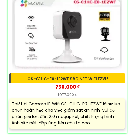
CS-C1HC-E0-1E2WF SẮC NÉT WIFI EZVIZ
750,000 ₫
1,077,000 ₫
Thiết bị Camera IP Wifi CS-C1HC-E0-1E2WF là sự lựa
chọn hoàn hảo cho việc giám sát an ninh. Với độ
phân giải lên đến 2.0 megapixel, chất lượng hình
ảnh sắc nét, đáp ứng tiêu chuẩn cao