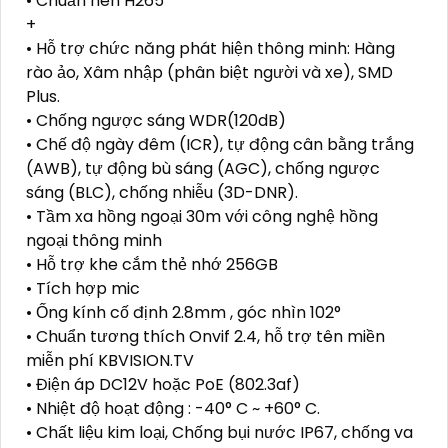
• Chuẩn nén H265
+
• Hỗ trợ chức năng phát hiện thông minh: Hàng
rào ảo, Xâm nhập (phân biệt người và xe), SMD
Plus.
• Chống ngược sáng WDR(120dB)
• Chế độ ngày đêm (ICR), tự động cân bằng trắng
(AWB), tự động bù sáng (AGC), chống ngược
sáng (BLC), chống nhiễu (3D-DNR).
• Tầm xa hồng ngoại 30m với công nghệ hồng
ngoại thông minh
• Hỗ trợ khe cắm thẻ nhớ 256GB
• Tích hợp mic
• Ống kính cố định 2.8mm , góc nhìn 102°
• Chuẩn tương thích Onvif 2.4, hỗ trợ tên miền
miễn phí KBVISION.TV
• Điện áp DC12V hoặc PoE (802.3af)
• Nhiệt độ hoạt động : -40° C ~ +60° C.
• Chất liệu kim loại, Chống bụi nước IP67, chống va