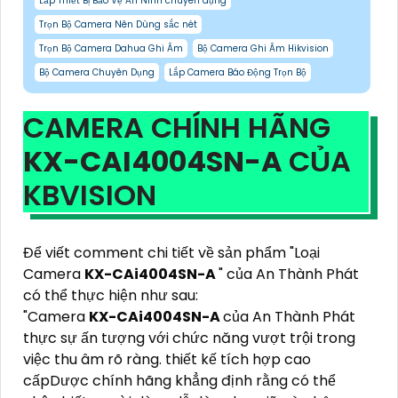
Lắp Thiết Bị Bảo Vệ An Ninh chuyên dụng
Trọn Bộ Camera Nên Dùng sắc nét
Trọn Bộ Camera Dahua Ghi Âm
Bộ Camera Ghi Âm Hikvision
Bộ Camera Chuyên Dụng
Lắp Camera Báo Động Trọn Bộ
CAMERA CHÍNH HÃNG
KX-CAI4004SN-A
CỦA
KBVISION
Để viết comment chi tiết về sản phẩm "Loại
Camera
KX-CAi4004SN-A
" của An Thành Phát
có thể thực hiện như sau:
"Camera
KX-CAi4004SN-A
của An Thành Phát
thực sự ấn tượng với chức năng vượt trội trong
việc thu âm rõ ràng. thiết kế tích hợp cao
cấpDược chính hãng khẳng định rằng có thể