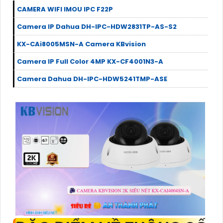
CAMERA WIFI IMOU IPC F22P
Camera IP Dahua DH-IPC-HDW2831TP-AS-S2
KX-CAi8005MSN-A Camera KBvision
Camera IP Full Color 4MP KX-CF4001N3-A
Camera Dahua DH-IPC-HDW5241TMP-ASE