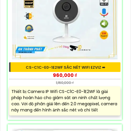
CS-C1C-E0-1E2WF SẮC NÉT WIFI EZVIZ ➠
960,000 ₫
1,160,000 ₫
Thiết bị Camera IP Wifi CS-C1C-E0-1E2WF là giải
pháp hoàn hảo cho giám sát an ninh chất lượng
cao. Với độ phân giải lên đến 2.0 megapixel, camera
này mang đến hình ảnh sắc nét và chi tiết