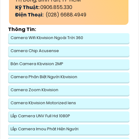
Kỹ Thuật:
0906.855.330
Điện Thoại:
(028) 6688.4949
Thông Tin:
Camera Wifi Kbvision Ngoài Trời 360
Camera Chip Acusense
Bán Camera Kbvision 2MP
Camera Phân Biệt Người Kbvision
Camera Zoom Kbvision
Camera Kbvision Motorized lens
Lắp Camera UNV Full Hd 1080P
Lắp Camera Imou Phát Hiện Người