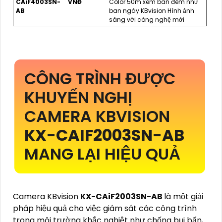
CAiF4003SN-
VNĐ
Color 50m xem ban đêm như
AB
ban ngày KBvision Hình ảnh
sáng với công nghệ mới
CÔNG TRÌNH ĐƯỢC
KHUYẾN NGHỊ
CAMERA KBVISION
KX-CAIF2003SN-AB
MANG LẠI HIỆU QUẢ
Camera KBvision
KX-CAiF2003SN-AB
là một giải
pháp hiệu quả cho việc giám sát các công trình
trong môi trường khắc nghiệt như chống bụi bẩn,