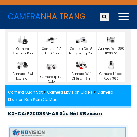
CAMERA
NHA TRANG
Camera Wifi 360
Camera
Camera IP AI
Camera Có Độ
Kbvision
Kbvision Ban
Full Color
Nhạy Sáng Cao
Đêm Có Màu
Kbvision
Kbvision
Camera IP AI
Camera Wifi
Camera Hilook
Camera Ip Full
Kbvision
Chống Trộm
Xoay 360
Color
Camera Quan Sát
Camera Kbvision Giá Rẻ
Camera
Kbvision Ban Đêm Có Màu
KX-CAiF2003SN-AB Sắc Nét KBvision