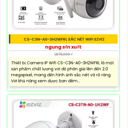
CS-C3N-A0-3H2WFRL SẮC NÉT WIFI EZVIZ
ngung s₫n xu₫t
1,675,000 ₫
Thiết bị Camera IP Wifi CS-C3N-A0-3H2WFRL là một
sản phẩm chất lượng với độ phân giải lên đến 2.0
megapixel, mang đến hình ảnh sắc nét và rõ ràng.
Với khả năng xem được ban đêm...