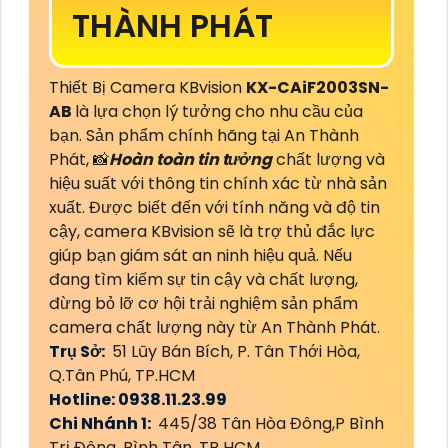
THÀNH PHÁT
Thiết Bị Camera KBvision
KX-CAiF2003SN-
AB
là lựa chọn lý tưởng cho nhu cầu của
bạn. Sản phẩm chính hãng tại An Thành
Phát, 📸
Hoàn toàn tin tưởng
chất lượng và
hiệu suất với thông tin chính xác từ nhà sản
xuất. Được biết đến với tính năng và độ tin
cậy, camera KBvision sẽ là trợ thủ đắc lực
giúp bạn giám sát an ninh hiệu quả. Nếu
đang tìm kiếm sự tin cậy và chất lượng,
đừng bỏ lỡ cơ hội trải nghiệm sản phẩm
camera chất lượng này từ An Thành Phát.
Trụ Sở:
51 Lũy Bán Bích, P. Tân Thới Hòa,
Q.Tân Phú, TP.HCM
Hotline: 0938.11.23.99
Chi Nhánh 1:
445/38 Tân Hòa Đông,P Bình
Trị Đông, Bình Tân, TP HCM