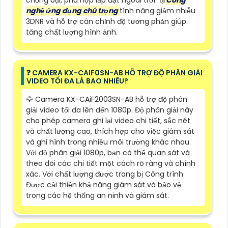
nghệ ứng dụng chú trọng
tính năng giảm nhiễu
3DNR và hỗ trợ cân chỉnh độ tương phản giúp
tăng chất lượng hình ảnh.
️❓ CAMERA KX-CAIF0SN-AB HỖ TRỢ ĐỘ PHÂN GIẢI
VIDEO TỐI ĐA LÀ BAO NHIÊU?
🦅 Camera KX-CAiF2003SN-AB hỗ trợ độ phân
giải video tối đa lên đến 1080p. Độ phân giải này
cho phép camera ghi lại video chi tiết, sắc nét
và chất lượng cao, thích hợp cho việc giám sát
và ghi hình trong nhiều môi trường khác nhau.
Với độ phân giải 1080p, bạn có thể quan sát và
theo dõi các chi tiết một cách rõ ràng và chính
xác. Với chất lượng được trang bị Công trình
Được cải thiện khả năng giám sát và bảo vệ
trong các hệ thống an ninh và giám sát.