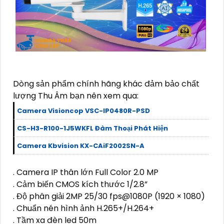
Dòng sản phẩm chính hãng khác đảm bảo chất
lượng Thu Âm bạn nên xem qua:
Camera Visioncop VSC-IP0480R-PSD
CS-H3-R100-1J5WKFL Đàm Thoại Phát Hiện
Camera Kbvision KX-CAiF2002SN-A
. Camera IP thân lớn Full Color 2.0 MP
. Cảm biến CMOS kích thước 1/2.8”
. Độ phân giải 2MP 25/30 fps@1080P (1920 × 1080)
. Chuẩn nén hình ảnh H.265+/H.264+
. Tầm xa đèn led 50m