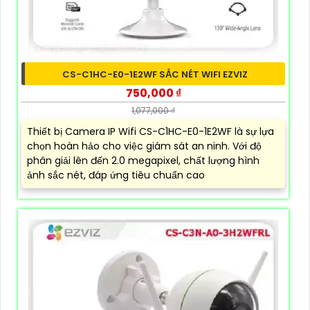
CS-C1HC-E0-1E2WF SẮC NÉT WIFI EZVIZ
750,000 ₫
1,077,000 ₫
Thiết bị Camera IP Wifi CS-C1HC-E0-1E2WF là sự lựa
chọn hoàn hảo cho việc giám sát an ninh. Với độ
phân giải lên đến 2.0 megapixel, chất lượng hình
ảnh sắc nét, đáp ứng tiêu chuẩn cao