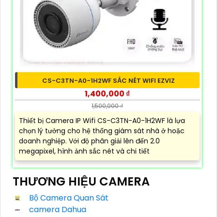
CS-C3TN-A0-1H2WF SẮC NÉT WIFI EZVIZ
1,400,000 ₫
1,500,000 ₫
Thiết bị Camera IP Wifi CS-C3TN-A0-1H2WF là lựa
chọn lý tưởng cho hệ thống giám sát nhà ở hoặc
doanh nghiệp. Với độ phân giải lên đến 2.0
megapixel, hình ảnh sắc nét và chi tiết
THƯƠNG HIỆU CAMERA
Bộ Camera Quan Sát
camera Dahua