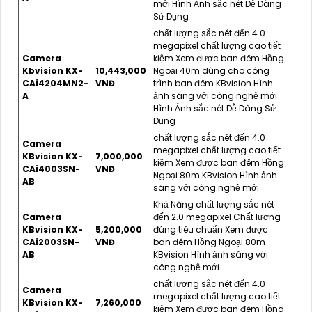
mới Hình Ảnh sắc nét Dễ Dàng
Sử Dụng
chất lượng sắc nét đến 4.0
megapixel chất lượng cao tiết
Camera
kiệm Xem được ban đêm Hồng
Kbvision KX-
10,443,000
Ngoại 40m dùng cho công
CAi4204MN2-
VNĐ
trình ban đêm KBvision Hình
A
ảnh sáng với công nghệ mới
Hình Ảnh sắc nét Dễ Dàng Sử
Dụng
chất lượng sắc nét đến 4.0
Camera
megapixel chất lượng cao tiết
KBvision KX-
7,000,000
kiệm Xem được ban đêm Hồng
CAi4003SN-
VNĐ
Ngoại 80m KBvision Hình ảnh
AB
sáng với công nghệ mới
Khả Năng chất lượng sắc nét
Camera
đến 2.0 megapixel Chất lượng
KBvision KX-
5,200,000
đúng tiêu chuẩn Xem được
CAi2003SN-
VNĐ
ban đêm Hồng Ngoại 80m
AB
KBvision Hình ảnh sáng với
công nghệ mới
chất lượng sắc nét đến 4.0
Camera
megapixel chất lượng cao tiết
KBvision KX-
7,260,000
kiệm Xem được ban đêm Hồng