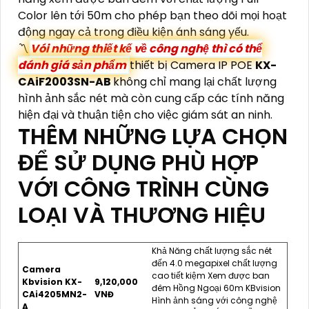
Color lên tới 50m cho phép bạn theo dõi mọi hoạt
động ngay cả trong điều kiện ánh sáng yếu.
〽
Vói những thiết kế về công nghệ thì có thể
đánh giá sản phẩm
thiết bị Camera IP POE
KX-
CAiF2003SN-AB
không chỉ mang lại chất lượng
hình ảnh sắc nét mà còn cung cấp các tính năng
hiện đại và thuận tiện cho việc giám sát an ninh.
THÊM NHỮNG LỰA CHỌN
ĐỂ SỬ DỤNG PHÙ HỢP
VỚI CÔNG TRÌNH CÙNG
LOẠI VÀ THƯƠNG HIỆU
Khả Năng chất lượng sắc nét
đến 4.0 megapixel chất lượng
Camera
cao tiết kiệm Xem được ban
Kbvision KX-
9,120,000
đêm Hồng Ngoại 60m KBvision
CAi4205MN2-
VNĐ
Hình ảnh sáng với công nghệ
A