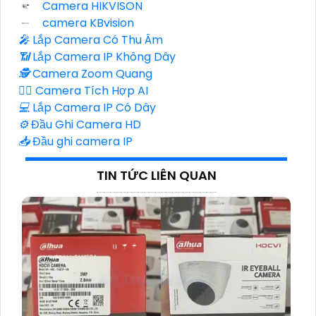
Camera HIKVISON
camera KBvision
️🎤️
Lắp Camera Có Thu Âm
📶
Lắp Camera IP Không Dây
🕵️
Camera Zoom Quang
🧛‍♀️
Camera Tích Hợp AI
💻
Lắp Camera IP Có Dây
⚙️
Đầu Ghi Camera HD
📥
Đầu ghi camera IP
TIN TỨC LIÊN QUAN