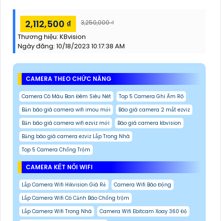
2,112,500 ₫
3,250,000 ₫
Thương hiệu:
KBvision
Ngày đăng:
10/18/2023 10:17:38 AM
CAMERA THEO CHỨC NĂNG
Camera Có Màu Ban Đêm Siêu Nét
Top 5 Camera Ghi Âm Rõ
Bản báo giá camera wifi imou mới
Báo giá camera 2 mắt ezviz
Bản báo giá camera wifi ezviz mới
Báo giá camera kbvision
Bảng báo giá camera ezviz Lắp Trong Nhà
Top 5 Camera Chống Trộm
CAMERA KẾT NỐI WIFI
Lắp Camera Wifi Hikvision Giá Rẻ
Camera Wifi Báo Động
Lắp Camera Wifi Có Cảnh Báo Chống trộm
Lắp Camera Wifi Trong Nhà
Camera Wifi Ebitcam Xoay 360 Độ