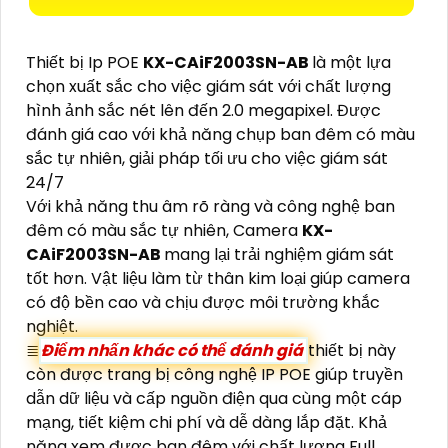
Thiết bị Ip POE
KX-CAiF2003SN-AB
là một lựa
chọn xuất sắc cho việc giám sát với chất lượng
hình ảnh sắc nét lên đến 2.0 megapixel. Được
đánh giá cao với khả năng chụp ban đêm có màu
sắc tự nhiên, giải pháp tối ưu cho việc giám sát
24/7
Với khả năng thu âm rõ ràng và công nghệ ban
đêm có màu sắc tự nhiên, Camera
KX-
CAiF2003SN-AB
mang lại trải nghiệm giám sát
tốt hơn. Vật liệu làm từ thân kim loại giúp camera
có độ bền cao và chịu được môi trường khắc
nghiệt.
≣
Điểm nhấn khác có thể đánh giá
thiết bị này
còn được trang bị công nghệ IP POE giúp truyền
dẫn dữ liệu và cấp nguồn điện qua cùng một cáp
mạng, tiết kiệm chi phí và dễ dàng lắp đặt. Khả
năng xem được ban đêm với chất lượng Full