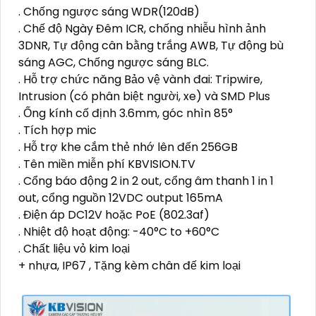
. Chống ngược sáng WDR(120dB)
. Chế độ Ngày Đêm ICR, chống nhiễu hình ảnh
3DNR, Tự động cân bằng trắng AWB, Tự động bù
sáng AGC, Chống ngược sáng BLC.
. Hỗ trợ chức năng Bảo vệ vành đai: Tripwire,
Intrusion (có phân biệt người, xe) và SMD Plus
. Ống kính cố định 3.6mm, góc nhìn 85°
. Tích hợp mic
. Hỗ trợ khe cắm thẻ nhớ lên đến 256GB
. Tên miền miễn phí KBVISION.TV
. Cổng báo động 2 in 2 out, cổng âm thanh 1 in 1
out, cổng nguồn 12VDC output 165mA
. Điện áp DC12V hoặc PoE (802.3af)
. Nhiệt độ hoạt động: -40°C to +60°C
. Chất liệu vỏ kim loại
+ nhựa, IP67 , Tặng kèm chân đế kim loại