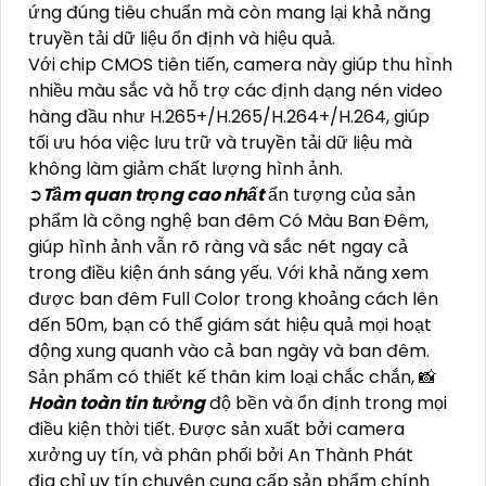
ứng đúng tiêu chuẩn mà còn mang lại khả năng
truyền tải dữ liệu ổn định và hiệu quả.
Với chip CMOS tiên tiến, camera này giúp thu hình
nhiều màu sắc và hỗ trợ các định dạng nén video
hàng đầu như H.265+/H.265/H.264+/H.264, giúp
tối ưu hóa việc lưu trữ và truyền tải dữ liệu mà
không làm giảm chất lượng hình ảnh.
➲
Tầm quan trọng cao nhất
ấn tượng của sản
phẩm là công nghệ ban đêm Có Màu Ban Đêm,
giúp hình ảnh vẫn rõ ràng và sắc nét ngay cả
trong điều kiện ánh sáng yếu. Với khả năng xem
được ban đêm Full Color trong khoảng cách lên
đến 50m, bạn có thể giám sát hiệu quả mọi hoạt
động xung quanh vào cả ban ngày và ban đêm.
Sản phẩm có thiết kế thân kim loại chắc chắn, 📸
Hoàn toàn tin tưởng
độ bền và ổn định trong mọi
điều kiện thời tiết. Được sản xuất bởi camera
xưởng uy tín, và phân phối bởi An Thành Phát
địa chỉ uy tín chuyên cung cấp sản phẩm chính