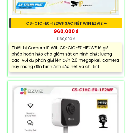
CS-C1C-E0-1E2WF SẮC NÉT WIFI EZVIZ ➠
960,000 ₫
1,160,000 ₫
Thiết bị Camera IP Wifi CS-C1C-E0-1E2WF là giải
pháp hoàn hảo cho giám sát an ninh chất lượng
cao. Với độ phân giải lên đến 2.0 megapixel, camera
này mang đến hình ảnh sắc nét và chi tiết