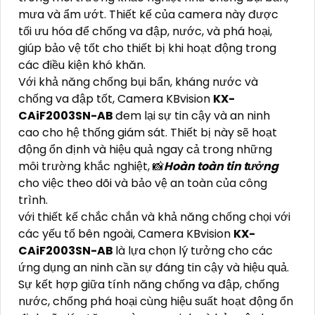
mưa và ẩm ướt. Thiết kế của camera này được
tối ưu hóa để chống va đập, nước, và phá hoại,
giúp bảo vệ tốt cho thiết bị khi hoạt động trong
các điều kiện khó khăn.
Với khả năng chống bụi bẩn, kháng nước và
chống va đập tốt, Camera KBvision
KX-
CAiF2003SN-AB
đem lại sự tin cậy và an ninh
cao cho hệ thống giám sát. Thiết bị này sẽ hoạt
động ổn định và hiệu quả ngay cả trong những
môi trường khắc nghiệt, 📸
Hoàn toàn tin tưởng
cho việc theo dõi và bảo vệ an toàn của công
trình.
với thiết kế chắc chắn và khả năng chống chọi với
các yếu tố bên ngoài, Camera KBvision
KX-
CAiF2003SN-AB
là lựa chọn lý tưởng cho các
ứng dụng an ninh cần sự đáng tin cậy và hiệu quả.
Sự kết hợp giữa tính năng chống va đập, chống
nước, chống phá hoại cùng hiệu suất hoạt động ổn