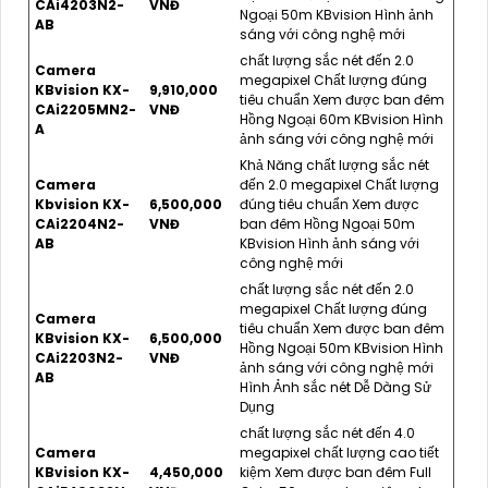
CAi4203N2-
VNĐ
Ngoại 50m KBvision Hình ảnh
AB
sáng với công nghệ mới
chất lượng sắc nét đến 2.0
Camera
megapixel Chất lượng đúng
KBvision KX-
9,910,000
tiêu chuẩn Xem được ban đêm
CAi2205MN2-
VNĐ
Hồng Ngoại 60m KBvision Hình
A
ảnh sáng với công nghệ mới
Khả Năng chất lượng sắc nét
Camera
đến 2.0 megapixel Chất lượng
Kbvision KX-
6,500,000
đúng tiêu chuẩn Xem được
CAi2204N2-
VNĐ
ban đêm Hồng Ngoại 50m
AB
KBvision Hình ảnh sáng với
công nghệ mới
chất lượng sắc nét đến 2.0
megapixel Chất lượng đúng
Camera
tiêu chuẩn Xem được ban đêm
KBvision KX-
6,500,000
Hồng Ngoại 50m KBvision Hình
CAi2203N2-
VNĐ
ảnh sáng với công nghệ mới
AB
Hình Ảnh sắc nét Dễ Dàng Sử
Dụng
chất lượng sắc nét đến 4.0
Camera
megapixel chất lượng cao tiết
KBvision KX-
4,450,000
kiệm Xem được ban đêm Full