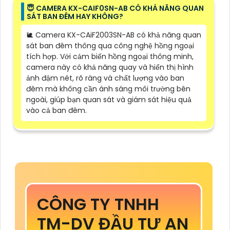
😇 CAMERA KX-CAIF0SN-AB CÓ KHẢ NĂNG QUAN
SÁT BAN ĐÊM HAY KHÔNG?
🐌 Camera KX-CAiF2003SN-AB có khả năng quan
sát ban đêm thông qua công nghệ hồng ngoại
tích hợp. Với cảm biến hồng ngoại thông minh,
camera này có khả năng quay và hiển thị hình
ảnh đậm nét, rõ ràng và chất lượng vào ban
đêm mà không cần ánh sáng môi trường bên
ngoài, giúp bạn quan sát và giám sát hiệu quả
vào cả ban đêm.
CÔNG TY TNHH
TM-DV ĐẦU TƯ AN