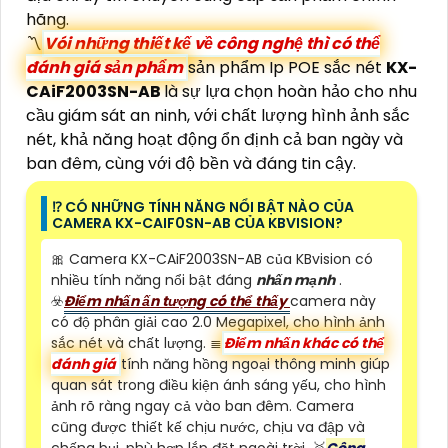
hãng.
〽
Vói những thiết kế về công nghệ thì có thể
đánh giá sản phẩm
sản phẩm Ip POE sắc nét
KX-
CAiF2003SN-AB
là sự lựa chọn hoàn hảo cho nhu
cầu giám sát an ninh, với chất lượng hình ảnh sắc
nét, khả năng hoạt động ổn định cả ban ngày và
ban đêm, cùng với độ bền và đáng tin cậy.
⁉️ CÓ NHỮNG TÍNH NĂNG NỔI BẬT NÀO CỦA
CAMERA KX-CAIF0SN-AB CỦA KBVISION?
🎀 Camera KX-CAiF2003SN-AB của KBvision có
nhiều tính năng nổi bật đáng
nhấn mạnh
.
☣️
Điểm nhấn ấn tượng có thể thấy
camera này
có độ phân giải cao 2.0 Megapixel, cho hình ảnh
sắc nét và chất lượng. ≣
Điểm nhấn khác có thể
đánh giá
tính năng hồng ngoại thông minh giúp
quan sát trong điều kiện ánh sáng yếu, cho hình
ảnh rõ ràng ngay cả vào ban đêm. Camera
cũng được thiết kế chịu nước, chịu va đập và
chống bụi, phù hợp lắp đặt ngoài trời. ️🥈
Công