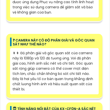
được ứng dụng Phục vụ nâng cao tính linh hoạt
trong việc sử dụng camera để giám sát và bảo
vệ không gian của bạn.
️❓ CAMERA NÀY CÓ ĐỘ PHÂN GIẢI VÀ GÓC QUAN
SÁT NHƯ THẾ NÀO?
️👩‍👩 Độ phân giải và góc quan sát của camera
này là 1080p và 120 độ tương ứng. Với độ phân
giải cao, hình ảnh sắc nét và chi tiết. Góc quan
sát rộng giúp camera có thể cover một diện
tích lớn, chắc chắn không bỏ sót chi tiết nào.
Đây là hai yếu tố cơ bản quan trọng khẳng định
chất lượng hình ảnh và hiệu suất quan sát của
thiết bị.
😇 TÍNH NĂNG NỔI BẬT CỦA KX-CF0N-A SẮC NÉT