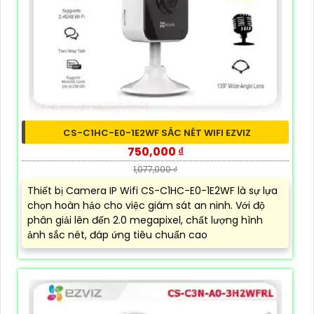
CS-C1HC-E0-1E2WF SẮC NÉT WIFI EZVIZ
750,000 ₫
1,077,000 ₫
Thiết bị Camera IP Wifi CS-C1HC-E0-1E2WF là sự lựa
chọn hoàn hảo cho việc giám sát an ninh. Với độ
phân giải lên đến 2.0 megapixel, chất lượng hình
ảnh sắc nét, đáp ứng tiêu chuẩn cao