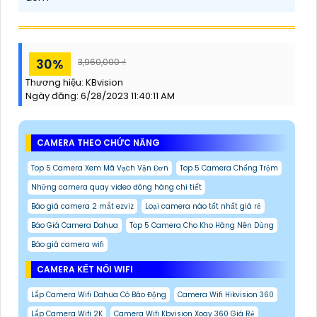
30%
3,960,000 ₫
Thương hiệu:
KBvision
Ngày đăng:
6/28/2023 11:40:11 AM
CAMERA THEO CHỨC NĂNG
Top 5 Camera Xem Mã Vạch Vận Đơn
Top 5 Camera Chống Trộm
Những camera quay video đóng hàng chi tiết
Báo giá camera 2 mắt ezviz
Loại camera nào tốt nhất giá rẻ
Báo Giá Camera Dahua
Top 5 Camera Cho Kho Hàng Nên Dùng
Báo giá camera wifi
CAMERA KẾT NỐI WIFI
Lắp Camera Wifi Dahua Có Báo Động
Camera Wifi Hikvision 360
Lắp Camera Wifi 2K
Camera Wifi Kbvision Xoay 360 Giá Rẻ