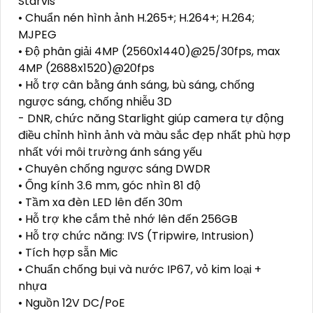
Starvis
• Chuẩn nén hình ảnh H.265+; H.264+; H.264;
MJPEG
• Độ phân giải 4MP (2560x1440)@25/30fps, max
4MP (2688x1520)@20fps
• Hỗ trợ cân bằng ánh sáng, bù sáng, chống
ngược sáng, chống nhiễu 3D
- DNR, chức năng Starlight giúp camera tự động
điều chỉnh hình ảnh và màu sắc đẹp nhất phù hợp
nhất với môi trường ánh sáng yếu
• Chuyên chống ngược sáng DWDR
• Ống kính 3.6 mm, góc nhìn 81 độ
• Tầm xa đèn LED lên đến 30m
• Hỗ trợ khe cắm thẻ nhớ lên đến 256GB
• Hỗ trợ chức năng: IVS (Tripwire, Intrusion)
• Tích hợp sẵn Mic
• Chuẩn chống bụi và nước IP67, vỏ kim loại +
nhựa
• Nguồn 12V DC/PoE