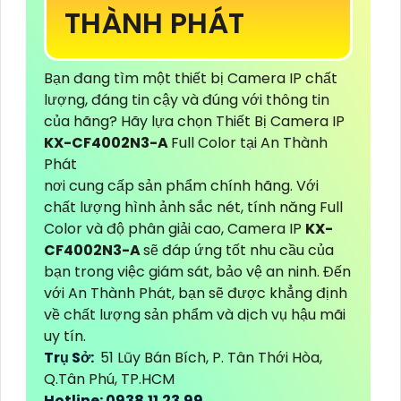
THÀNH PHÁT
Bạn đang tìm một thiết bị Camera IP chất
lượng, đáng tin cậy và đúng với thông tin
của hãng? Hãy lựa chọn Thiết Bị Camera IP
KX-CF4002N3-A
Full Color tại An Thành
Phát
nơi cung cấp sản phẩm chính hãng. Với
chất lượng hình ảnh sắc nét, tính năng Full
Color và độ phân giải cao, Camera IP
KX-
CF4002N3-A
sẽ đáp ứng tốt nhu cầu của
bạn trong việc giám sát, bảo vệ an ninh. Đến
với An Thành Phát, bạn sẽ được khẳng định
về chất lượng sản phẩm và dịch vụ hậu mãi
uy tín.
Trụ Sở:
51 Lũy Bán Bích, P. Tân Thới Hòa,
Q.Tân Phú, TP.HCM
Hotline: 0938.11.23.99