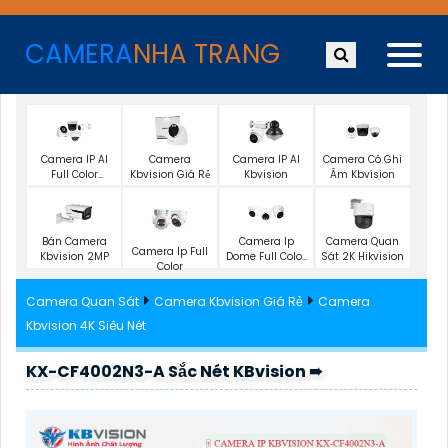
CAMERA
NHA TRANG
Camera IP AI
Camera
Camera IP AI
Camera Có Ghi
Full Color
Kbvision Giá Rẻ
Kbvision
Âm Kbvision
Kbvision
Bán Camera
Camera Ip
Camera Quan
Camera Ip Full
Kbvision 2MP
Dome Full Color
Sát 2K Hikvision
Color
Kbvision
Camera Quan Sát
Camera Kbvision Giá Rẻ
Camera
Kbvision 4K Siêu Nét
KX-CF4002N3-A Sắc Nét KBvision ➠