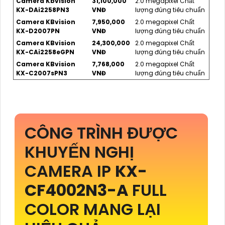
Camera Kbvision
31,100,000
2.0 megapixel Chất
KX-DAi2258PN3
VNĐ
lượng đúng tiêu chuẩn
Camera KBvision
7,950,000
2.0 megapixel Chất
KX-D2007PN
VNĐ
lượng đúng tiêu chuẩn
Camera KBvision
24,300,000
2.0 megapixel Chất
KX-CAi2258eGPN
VNĐ
lượng đúng tiêu chuẩn
Camera KBvision
7,768,000
2.0 megapixel Chất
KX-C2007sPN3
VNĐ
lượng đúng tiêu chuẩn
CÔNG TRÌNH ĐƯỢC
KHUYẾN NGHỊ
CAMERA IP
KX-
CF4002N3-A
FULL
COLOR MANG LẠI