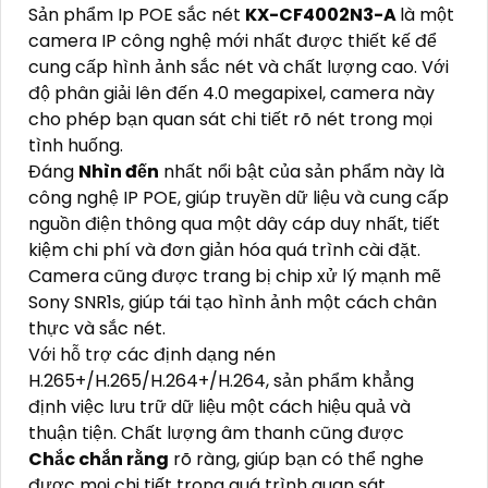
Sản phẩm Ip POE sắc nét
KX-CF4002N3-A
là một
camera IP công nghệ mới nhất được thiết kế để
cung cấp hình ảnh sắc nét và chất lượng cao. Với
độ phân giải lên đến 4.0 megapixel, camera này
cho phép bạn quan sát chi tiết rõ nét trong mọi
tình huống.
Đáng
Nhìn đến
nhất nổi bật của sản phẩm này là
công nghệ IP POE, giúp truyền dữ liệu và cung cấp
nguồn điện thông qua một dây cáp duy nhất, tiết
kiệm chi phí và đơn giản hóa quá trình cài đặt.
Camera cũng được trang bị chip xử lý mạnh mẽ
Sony SNR1s, giúp tái tạo hình ảnh một cách chân
thực và sắc nét.
Với hỗ trợ các định dạng nén
H.265+/H.265/H.264+/H.264, sản phẩm khẳng
định việc lưu trữ dữ liệu một cách hiệu quả và
thuận tiện. Chất lượng âm thanh cũng được
Chắc chắn rằng
rõ ràng, giúp bạn có thể nghe
được mọi chi tiết trong quá trình quan sát.