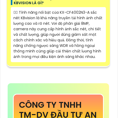
KBVISION LÀ GÌ?
❤️‍💋‍ Tính năng nổi bật của KX-CF4002N3-A sắc
nét KBvision là khả năng truyền tải hình ảnh chất
lượng cao và rõ nét. Với độ phân giải 8MP,
camera này cung cấp hình ảnh sắc nét, chi tiết
và chất lượng, giúp người dùng giám sát một
cách chính xác và hiệu quả. Đồng thời, tính
năng chống ngược sáng WDR và hồng ngoại
thông minh cũng giúp cải thiện chất lượng hình
ảnh trong mọi điều kiện ánh sáng khác nhau.
CÔNG TY TNHH
TM-DV ĐẦU TƯ AN