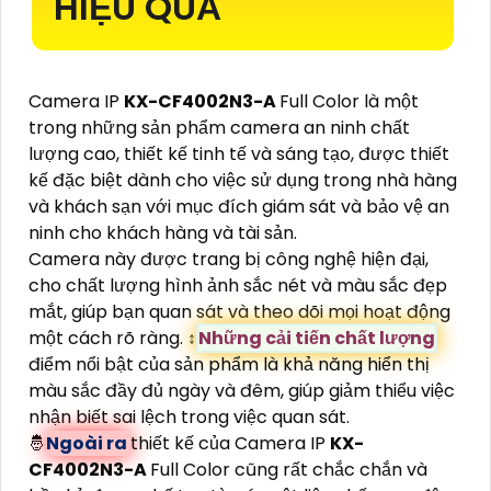
HIỆU QUẢ
Camera IP
KX-CF4002N3-A
Full Color là một
trong những sản phẩm camera an ninh chất
lượng cao, thiết kế tinh tế và sáng tạo, được thiết
kế đặc biệt dành cho việc sử dụng trong nhà hàng
và khách sạn với mục đích giám sát và bảo vệ an
ninh cho khách hàng và tài sản.
Camera này được trang bị công nghệ hiện đại,
cho chất lượng hình ảnh sắc nét và màu sắc đẹp
mắt, giúp bạn quan sát và theo dõi mọi hoạt động
một cách rõ ràng. ↕️
Những cải tiến chất lượng
điểm nổi bật của sản phẩm là khả năng hiển thị
màu sắc đầy đủ ngày và đêm, giúp giảm thiểu việc
nhận biết sai lệch trong việc quan sát.
🤴
Ngoài ra
thiết kế của Camera IP
KX-
CF4002N3-A
Full Color cũng rất chắc chắn và