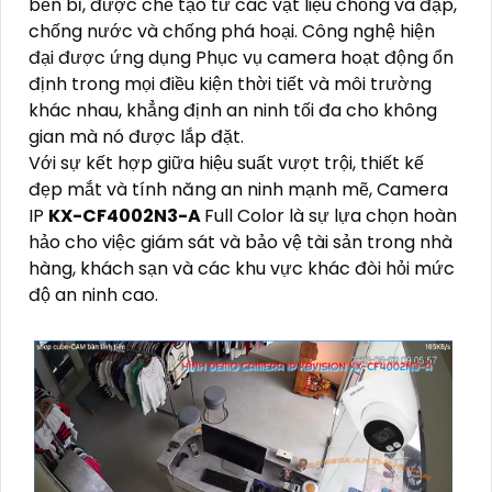
bền bỉ, được chế tạo từ các vật liệu chống va đập,
chống nước và chống phá hoại. Công nghệ hiện
đại được ứng dụng Phục vụ camera hoạt động ổn
định trong mọi điều kiện thời tiết và môi trường
khác nhau, khẳng định an ninh tối đa cho không
gian mà nó được lắp đặt.
Với sự kết hợp giữa hiệu suất vượt trội, thiết kế
đẹp mắt và tính năng an ninh mạnh mẽ, Camera
IP
KX-CF4002N3-A
Full Color là sự lựa chọn hoàn
hảo cho việc giám sát và bảo vệ tài sản trong nhà
hàng, khách sạn và các khu vực khác đòi hỏi mức
độ an ninh cao.