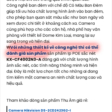
Công nghệ ban đêm với chế độ Có Màu Ban Đêm
giúp tối ưu hóa chất lượng hình ảnh vào ban đêm,
cho phép bạn quan sát màu sắc như ban ngày và
xem được chi tiết ở khoảng cách xa. Camera
cũng phù hợp cho các căn hộ, nhà phố hay văn
phòng với thiết kế Dome Kim Loại, mang lại sự
sang trọng và hiện đại.
₩
Vói những thiết kế về công nghệ thì có thể
đánh giá sản phẩm
sản phẩm Ip POE sắc nét
KX-CF4002N3-A
đáng giá với chất lượng hình
ảnh sắc nét, các tính năng thông minh và hiện
đại. Đây là một lựa chọn tốt cho những ai đang
tìm kiếm một camera an ninh chất lượng cao và
hiệu quả.
Tham khảo dòng sản phẩm Thu Âm giá rẻ:
Camera Hikvision DS-2CD2423G2-I