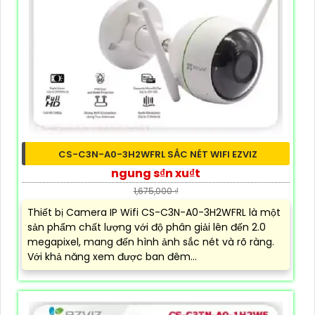
CS-C3N-A0-3H2WFRL SẮC NÉT WIFI EZVIZ
ngung s₫n xu₫t
1,675,000 ₫
Thiết bị Camera IP Wifi CS-C3N-A0-3H2WFRL là một
sản phẩm chất lượng với độ phân giải lên đến 2.0
megapixel, mang đến hình ảnh sắc nét và rõ ràng.
Với khả năng xem được ban đêm...