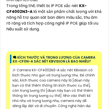
Trong tổng thể, thiết bị IP POE sắc nét
KX-
CF4002N3-A
là một sản phẩm chất lượng với khả
năng hỗ trợ quan sát ban đêm màu sắc, thu âm
rõ ràng và tích hợp công nghệ IP POE giúp tối ưu
hiệu suất sử dụng.
🗨️ KÍCH THƯỚC VÀ TRỌNG LƯỢNG CỦA CAMERA
KX-CF0N-A SẮC NÉT KBVISION LÀ BAO NHIÊU?
️🎉 Camera KX-CF4002N3-A sắc nét KBvision có
kích thước nhỏ gọn và trọng lượng nhẹ. Để chính
xác, kích thước của camera này là [đoạn này
bạn có thể thêm thông tin kích thước cụ thể],
còn trọng lượng thì [đoạn này bạn có thể thêm
thông tin trọng lượng cụ thể]. Nhờ vào thiết kế
nhỏ nhẹ và trọng lượng nhẹ, camera này dễ
dàng lắp đặt và di chuyển. Công nghệ hiện đại