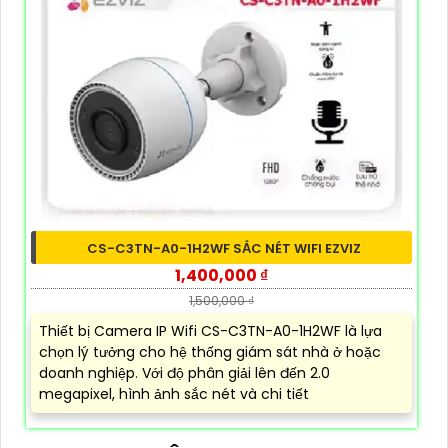
CS-C3TN-A0-1H2WF SẮC NÉT WIFI EZVIZ
1,400,000 ₫
1,500,000 ₫
Thiết bị Camera IP Wifi CS-C3TN-A0-1H2WF là lựa
chọn lý tưởng cho hệ thống giám sát nhà ở hoặc
doanh nghiệp. Với độ phân giải lên đến 2.0
megapixel, hình ảnh sắc nét và chi tiết