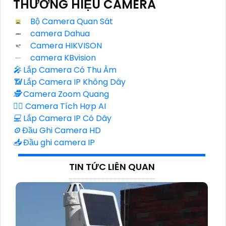
THƯƠNG HIỆU CAMERA
Bộ Camera Quan Sát
camera Dahua
Camera HIKVISON
camera KBvision
️🎤️
Lắp Camera Có Thu Âm
📶
Lắp Camera IP Không Dây
🕵️
Camera Zoom Quang
🧛‍♀️
Camera Tích Hợp AI
💻
Lắp Camera IP Có Dây
⚙️
Đầu Ghi Camera HD
📥
Đầu ghi camera IP
TIN TỨC LIÊN QUAN