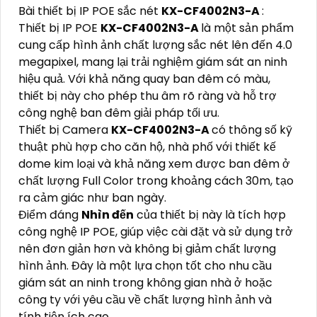
Bài thiết bị IP POE sắc nét
KX-CF4002N3-A
:
Thiết bị IP POE
KX-CF4002N3-A
là một sản phẩm
cung cấp hình ảnh chất lượng sắc nét lên đến 4.0
megapixel, mang lại trải nghiệm giám sát an ninh
hiệu quả. Với khả năng quay ban đêm có màu,
thiết bị này cho phép thu âm rõ ràng và hỗ trợ
công nghệ ban đêm giải pháp tối ưu.
Thiết bị Camera
KX-CF4002N3-A
có thông số kỹ
thuật phù hợp cho căn hộ, nhà phố với thiết kế
dome kim loại và khả năng xem được ban đêm ở
chất lượng Full Color trong khoảng cách 30m, tạo
ra cảm giác như ban ngày.
Điểm đáng
Nhìn đến
của thiết bị này là tích hợp
công nghệ IP POE, giúp việc cài đặt và sử dụng trở
nên đơn giản hơn và không bị giảm chất lượng
hình ảnh. Đây là một lựa chọn tốt cho nhu cầu
giám sát an ninh trong không gian nhà ở hoặc
công ty với yêu cầu về chất lượng hình ảnh và
tính tiện ích cao.