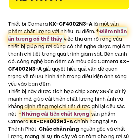
Thiết bị Camera
KX-CF4002N3-A
là một sản
phẩm chất lượng với nhiều ưu điểm. ®️
Điểm nhấn
ấn tượng có thể thấy
việc thu âm rõ ràng của
thiết bị giúp người dùng có thể nghe được mọi âm
thanh chi tiết trong quá trình giám sát. Bên cạnh
đó, công nghệ ban đêm có màu của Camera
KX-
CF4002N3-A
giải quyết hiệu quả vấn đề quan
trọng về tối ưu hình ảnh trong điều kiện ánh sáng
yếu vào ban đêm.
Thiết bị này được tích hợp chip Sony SNR1s xử lý
mạnh mẽ, giúp cải thiện chất lượng hình ảnh và
khẳng định rằng mọi chi tiết được ghi lại đều sắc
nét. ↕️
Những cải tiến chất lượng
sản phẩm
Camera
KX-CF4002N3-A
chính hãng tại An
Thành Phát,
Chắc chắn rằng
nguồn gốc và chất
lượng, mang lại sự tin cậy và an tâm cho người sử