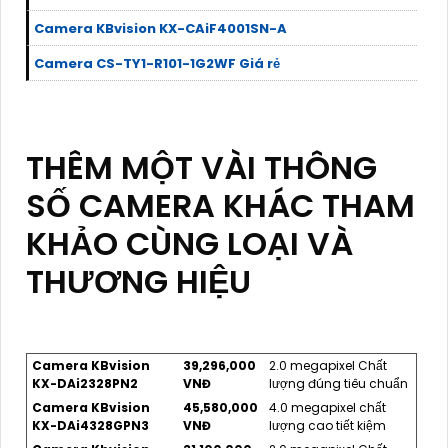
Camera KBvision KX-CAiF4001SN-A
Camera CS-TY1-R101-1G2WF Giá rẻ
THÊM MỘT VÀI THÔNG
SỐ CAMERA KHÁC THAM
KHẢO CÙNG LOẠI VÀ
THƯƠNG HIỆU
Camera KBvision
39,296,000
2.0 megapixel Chất
KX-DAi2328PN2
VNĐ
lượng đúng tiêu chuẩn
Camera KBvision
45,580,000
4.0 megapixel chất
KX-DAi4328GPN3
VNĐ
lượng cao tiết kiệm