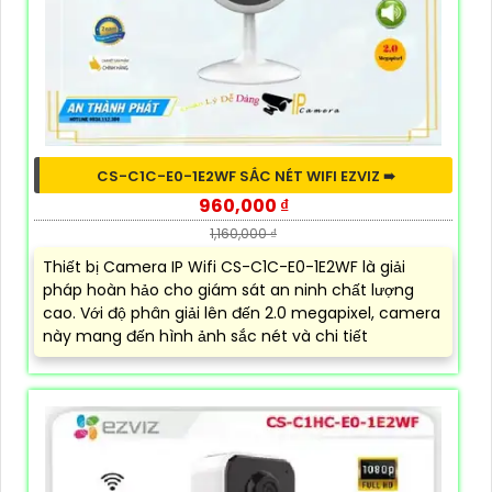
CS-C1C-E0-1E2WF SẮC NÉT WIFI EZVIZ ➠
960,000 ₫
1,160,000 ₫
Thiết bị Camera IP Wifi CS-C1C-E0-1E2WF là giải
pháp hoàn hảo cho giám sát an ninh chất lượng
cao. Với độ phân giải lên đến 2.0 megapixel, camera
này mang đến hình ảnh sắc nét và chi tiết