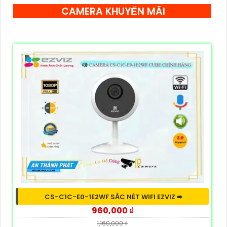
CAMERA KHUYẾN MÃI
CS-C1C-E0-1E2WF SẮC NÉT WIFI EZVIZ ➠
960,000 ₫
1,160,000 ₫