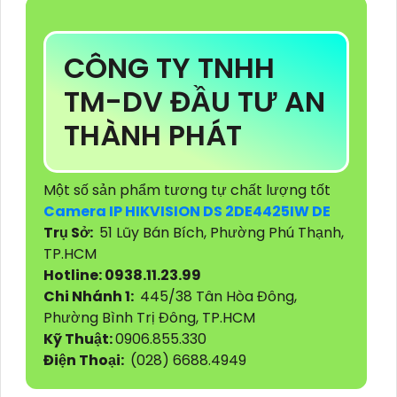
CÔNG TY TNHH
TM-DV ĐẦU TƯ AN
THÀNH PHÁT
Một số sản phẩm tương tự chất lượng tốt
Camera IP HIKVISION DS 2DE4425IW DE
Trụ Sở:
51 Lũy Bán Bích, Phường Phú Thạnh,
TP.HCM
Hotline: 0938.11.23.99
Chi Nhánh 1:
445/38 Tân Hòa Đông,
Phường Bình Trị Đông, TP.HCM
Kỹ Thuật:
0906.855.330
Điện Thoại:
(028) 6688.4949