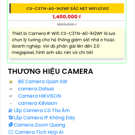
CS-C3TN-A0-1H2WF SẮC NÉT WIFI EZVIZ
1,400,000 ₫
1,500,000 ₫
Thiết bị Camera IP Wifi CS-C3TN-A0-1H2WF là lựa
chọn lý tưởng cho hệ thống giám sát nhà ở hoặc
doanh nghiệp. Với độ phân giải lên đến 2.0
megapixel, hình ảnh sắc nét và chi tiết
THƯƠNG HIỆU CAMERA
Bộ Camera Quan Sát
camera Dahua
Camera HIKVISON
camera KBvision
️🎤️
Lắp Camera Có Thu Âm
📶
Lắp Camera IP Không Dây
🕵️
Camera Zoom Quang
🧛‍♀️
Camera Tích Hợp AI