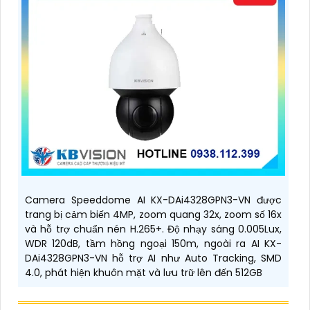
Camera Speeddome AI KX-DAi4328GPN3-VN được
trang bị cảm biến 4MP, zoom quang 32x, zoom số 16x
và hỗ trợ chuẩn nén H.265+. Độ nhạy sáng 0.005Lux,
WDR 120dB, tầm hồng ngoại 150m, ngoài ra AI KX-
DAi4328GPN3-VN hỗ trợ AI như Auto Tracking, SMD
4.0, phát hiện khuôn mặt và lưu trữ lên đến 512GB