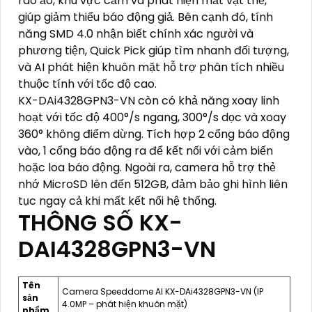
rào ảo, khu vực cấm và phát hiện mất vật thể,
giúp giảm thiểu báo động giả. Bên cạnh đó, tính
năng SMD 4.0 nhận biết chính xác người và
phương tiện, Quick Pick giúp tìm nhanh đối tượng,
và AI phát hiện khuôn mặt hỗ trợ phân tích nhiều
thuộc tính với tốc độ cao.
KX-DAi4328GPN3-VN còn có khả năng xoay linh
hoạt với tốc độ 400°/s ngang, 300°/s dọc và xoay
360° không điểm dừng. Tích hợp 2 cổng báo động
vào, 1 cổng báo động ra để kết nối với cảm biến
hoặc loa báo động. Ngoài ra, camera hỗ trợ thẻ
nhớ MicroSD lên đến 512GB, đảm bảo ghi hình liên
tục ngay cả khi mất kết nối hệ thống.
THÔNG SỐ KX-
DAI4328GPN3-VN
Tên
Camera Speeddome AI KX-DAi4328GPN3-VN (IP
sản
4.0MP – phát hiện khuôn mặt)
phẩm