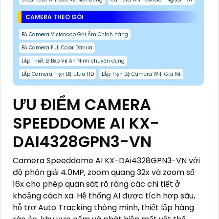
CAMERA THEO GÓI
Bộ Camera Visioncop Ghi Âm Chính hãng
Bộ Camera Full Color Dahua
Lắp Thiết Bị Bảo Vệ An Ninh chuyên dụng
Lắp Camera Trọn Bộ Ultra HD
Lắp Trọn Bộ Camera Wifi Giá Rẻ
ƯU ĐIỂM CAMERA
SPEEDDOME AI KX-
DAI4328GPN3-VN
Camera Speeddome AI KX-DAi4328GPN3-VN với
độ phân giải 4.0MP, zoom quang 32x và zoom số
16x cho phép quan sát rõ ràng các chi tiết ở
khoảng cách xa. Hệ thống AI được tích hợp sâu,
hỗ trợ Auto Tracking thông minh, thiết lập hàng