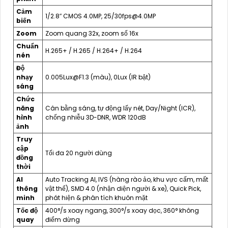
Cảm
1/2.8″ CMOS 4.0MP, 25/30fps@4.0MP
biến
Zoom
Zoom quang 32x, zoom số 16x
Chuẩn
H.265+ / H.265 / H.264+ / H.264
nén
Độ
nhạy
0.005Lux@F1.3 (màu), 0Lux (IR bật)
sáng
Chức
năng
Cân bằng sáng, tự động lấy nét, Day/Night (ICR),
hình
chống nhiễu 3D-DNR, WDR 120dB
ảnh
Truy
cập
Tối đa 20 người dùng
đồng
thời
AI
Auto Tracking AI, IVS (hàng rào ảo, khu vực cấm, mất
thông
vật thể), SMD 4.0 (nhận diện người & xe), Quick Pick,
minh
phát hiện & phân tích khuôn mặt
Tốc độ
400°/s xoay ngang, 300°/s xoay dọc, 360° không
quay
điểm dừng