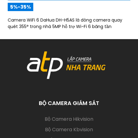
5%-35%
Camera WiFi 6 DaHua DH-H5AS là dòng camera quay
quét 355° trong nhà 5MP hỗ trợ Wi-Fi 6 băng tần
BỘ CAMERA GIÁM SÁT
(current)
Bộ Camera Hikvision
Bộ Camera Kbvision