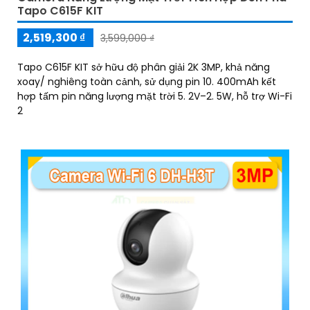
Tapo C615F KIT
2,519,300 ₫
3,599,000 ₫
Tapo C615F KIT sở hữu độ phân giải 2K 3MP, khả năng
xoay/ nghiêng toàn cảnh, sử dụng pin 10. 400mAh kết
hợp tấm pin năng lượng mặt trời 5. 2V–2. 5W, hỗ trợ Wi-Fi
2