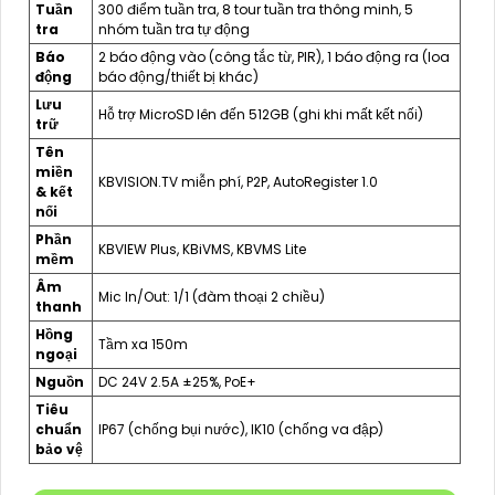
Tuần
300 điểm tuần tra, 8 tour tuần tra thông minh, 5
tra
nhóm tuần tra tự động
Báo
2 báo động vào (công tắc từ, PIR), 1 báo động ra (loa
động
báo động/thiết bị khác)
Lưu
Hỗ trợ MicroSD lên đến 512GB (ghi khi mất kết nối)
trữ
Tên
miền
KBVISION.TV miễn phí, P2P, AutoRegister 1.0
& kết
nối
Phần
KBVIEW Plus, KBiVMS, KBVMS Lite
mềm
Âm
Mic In/Out: 1/1 (đàm thoại 2 chiều)
thanh
Hồng
Tầm xa 150m
ngoại
Nguồn
DC 24V 2.5A ±25%, PoE+
Tiêu
chuẩn
IP67 (chống bụi nước), IK10 (chống va đập)
bảo vệ