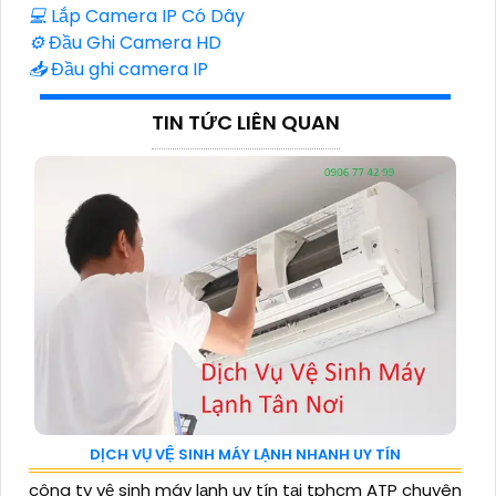
💻
Lắp Camera IP Có Dây
⚙️
Đầu Ghi Camera HD
📥
Đầu ghi camera IP
TIN TỨC LIÊN QUAN
DỊCH VỤ VỆ SINH MÁY LẠNH NHANH UY TÍN
công ty vệ sinh máy lạnh uy tín tại tphcm ATP chuyên