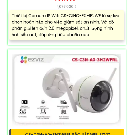
1,077,000 ₫
Thiết bị Camera IP Wifi CS-C1HC-E0-1E2WF là sự lựa
chọn hoàn hảo cho việc giám sát an ninh. Với độ
phân giải lên đến 2.0 megapixel, chất lượng hình
ảnh sắc nét, đáp ứng tiêu chuẩn cao
CS-C3N-A0-3H2WFRL SẮC NÉT WIFI EZVIZ