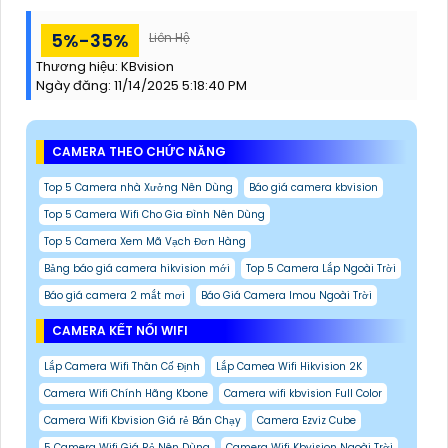
5%-35%
Liên Hệ
Thương hiệu:
KBvision
Ngày đăng:
11/14/2025 5:18:40 PM
CAMERA THEO CHỨC NĂNG
Top 5 Camera nhà Xưởng Nên Dùng
Báo giá camera kbvision
Top 5 Camera Wifi Cho Gia Đình Nên Dùng
Top 5 Camera Xem Mã Vạch Đơn Hàng
Bảng báo giá camera hikvision mới
Top 5 Camera Lắp Ngoài Trời
Báo giá camera 2 mắt mơi
Báo Giá Camera Imou Ngoài Trời
CAMERA KẾT NỐI WIFI
Lắp Camera Wifi Thân Cố Định
Lắp Camea Wifi Hikvision 2K
Camera Wifi Chính Hãng Kbone
Camera wifi kbvision Full Color
Camera Wifi Kbvision Giá rẻ Bán Chạy
Camera Ezviz Cube
5 Camera Wifi Giá Rẻ Nên Dùng
Camera Wifi Kbvision Ngoài Trời