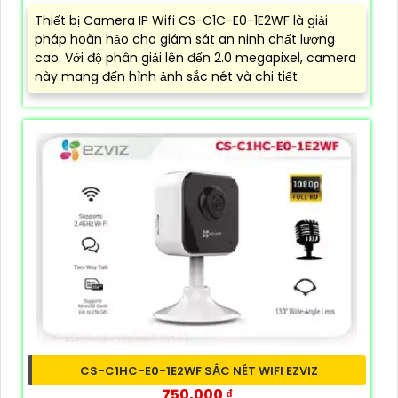
Thiết bị Camera IP Wifi CS-C1C-E0-1E2WF là giải
pháp hoàn hảo cho giám sát an ninh chất lượng
cao. Với độ phân giải lên đến 2.0 megapixel, camera
này mang đến hình ảnh sắc nét và chi tiết
CS-C1HC-E0-1E2WF SẮC NÉT WIFI EZVIZ
750,000 ₫