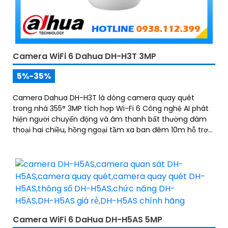
Camera WiFi 6 Dahua DH-H3T 3MP
5%-35%
Camera Dahua DH-H3T là dòng camera quay quét
trong nhà 355° 3MP tích hợp Wi-Fi 6 Công nghệ AI phát
hiện người chuyển động và âm thanh bất thường đàm
thoại hai chiều, hồng ngoại tầm xa ban đêm 10m hỗ trợ
thẻ nhớ MicroSD 256GB ONVIF và điều khiển từ xa qua
ứng dụng DMSS
Camera WiFi 6 DaHua DH-H5AS 5MP