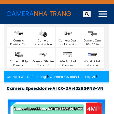
CAMERA
NHA TRANG
Camera
Camera
Camera Dual
Camera Xem
Kbvision Tích
Kbvision Ban
Light Kbvision
Biển Số Xe
Hợp Ai
Đêm Có Màu
Kbvision
Camera 2k Ip
Camera Ghi Âm
Đầu Ghi Ip 4
Đầu Ghi PoE
Kbvision
Ngoài Trời
Camera
Kbvision
Kbvision
Kbvision
Camera Wifi Chính Hãng
Camera Kbvision Tích Hợp Ai
Camera Speeddome AI KX-DAi4328GPN3-VN