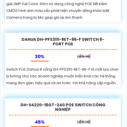
giải 2MP Full Color 40m sử dụng công nghệ POE tiết kiệm
CMOS hình ảnh màu sắc phát hiện chuyển động khác biệt.
Camera trang bị Mic giúp ghi lại âm thanh
DAHUA DH-PFS3111-8ET-96-F SWITCH 8-
PORT POE
30%
LIÊN HỆ
Switch PoE Dahua 8 cổng DH-PFS3111-8ET-96-F là một lựa chọn
lý tưởng cho các doanh nghiệp muốn triển khai các hệ thống
mạng đơn giản, hiệu quả và an toàn. Với khả năng cấp nguồn...
DH-S4220-16GT-240 POE SWITCH CÔNG
NGHIỆP
45%
LIÊN HỆ