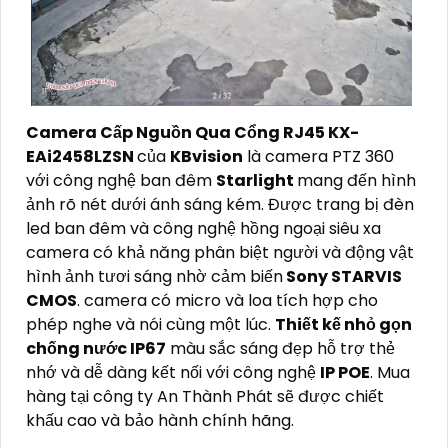
Camera Cấp Nguồn Qua Cổng RJ45 KX-
EAi2458LZSN
của
KBvision
là camera PTZ 360
với công nghệ ban đêm
Starlight
mang đến hình
ảnh rõ nét dưới ánh sáng kém. Được trang bị đèn
led ban đêm và công nghệ hồng ngoại siêu xa
camera có khả năng phân biệt người và động vật
hình ảnh tươi sáng nhờ cảm biến
Sony STARVIS
CMOS
. camera có micro và loa tích hợp cho
phép nghe và nói cùng một lúc.
Thiết kế nhỏ gọn
chống nước IP67
màu sắc sáng đẹp hỗ trợ thẻ
nhớ và dễ dàng kết nối với công nghệ
IP POE
. Mua
hàng tại công ty An Thành Phát sẽ được chiết
khấu cao và bảo hành chính hãng.