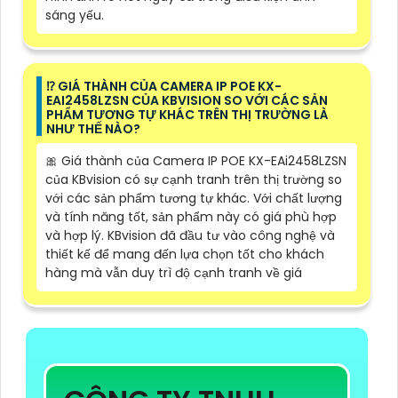
sáng yếu.
⁉️ GIÁ THÀNH CỦA CAMERA IP POE KX-
EAI2458LZSN CỦA KBVISION SO VỚI CÁC SẢN
PHẨM TƯƠNG TỰ KHÁC TRÊN THỊ TRƯỜNG LÀ
NHƯ THẾ NÀO?
🎀 Giá thành của Camera IP POE KX-EAi2458LZSN
của KBvision có sự cạnh tranh trên thị trường so
với các sản phẩm tương tự khác. Với chất lượng
và tính năng tốt, sản phẩm này có giá phù hợp
và hợp lý. KBvision đã đầu tư vào công nghệ và
thiết kế để mang đến lựa chọn tốt cho khách
hàng mà vẫn duy trì độ cạnh tranh về giá