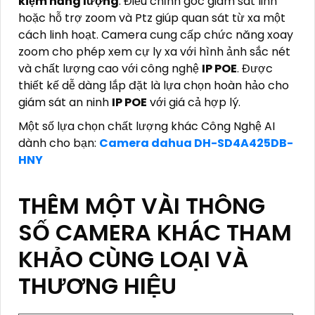
kiệm năng lượng
. Điều chỉnh góc giám sát linh
hoặc hỗ trợ zoom và Ptz giúp quan sát từ xa một
cách linh hoạt. Camera cung cấp chức năng xoay
zoom cho phép xem cự ly xa với hình ảnh sắc nét
và chất lượng cao với công nghệ
IP POE
. Được
thiết kế dễ dàng lắp đặt là lựa chọn hoàn hảo cho
giám sát an ninh
IP POE
với giá cả hợp lý.
Một số lựa chọn chất lượng khác Công Nghệ AI
dành cho bạn:
Camera dahua DH-SD4A425DB-
HNY
THÊM MỘT VÀI THÔNG
SỐ CAMERA KHÁC THAM
KHẢO CÙNG LOẠI VÀ
THƯƠNG HIỆU