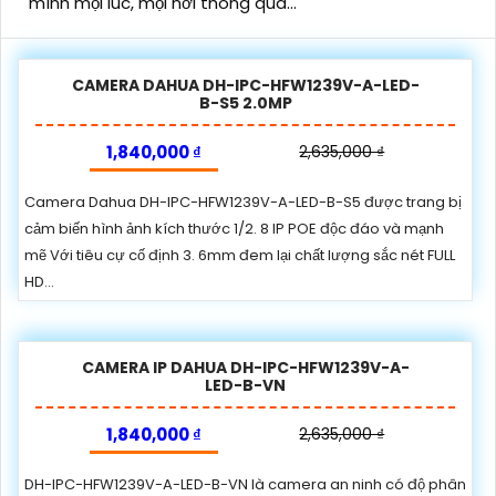
mình mọi lúc, mọi nơi thông qua...
CAMERA DAHUA DH-IPC-HFW1239V-A-LED-
B-S5 2.0MP
1,840,000 ₫
2,635,000 ₫
Camera Dahua DH-IPC-HFW1239V-A-LED-B-S5 được trang bị
cảm biến hình ảnh kích thước 1/2. 8 IP POE độc đáo và mạnh
mẽ Với tiêu cự cố định 3. 6mm đem lại chất lượng sắc nét FULL
HD...
CAMERA IP DAHUA DH-IPC-HFW1239V-A-
LED-B-VN
1,840,000 ₫
2,635,000 ₫
DH-IPC-HFW1239V-A-LED-B-VN là camera an ninh có độ phân