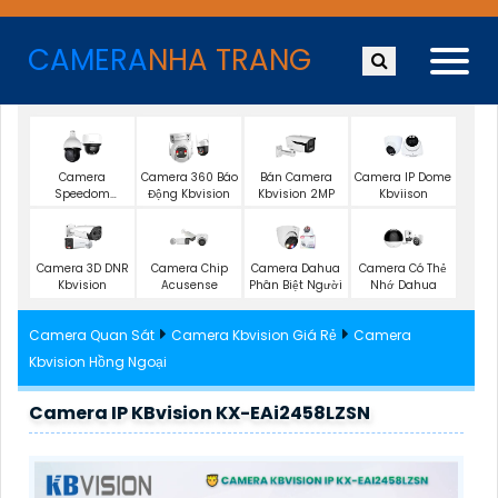
CAMERA
NHA TRANG
Camera
Camera 360 Báo
Bán Camera
Camera IP Dome
Speedom
Động Kbvision
Kbvision 2MP
Kbviison
Kbvision
Camera 3D DNR
Camera Chip
Camera Dahua
Camera Có Thẻ
Kbvision
Acusense
Phân Biệt Người
Nhớ Dahua
Camera Quan Sát
Camera Kbvision Giá Rẻ
Camera
Kbvision Hồng Ngoại
Camera IP KBvision KX-EAi2458LZSN