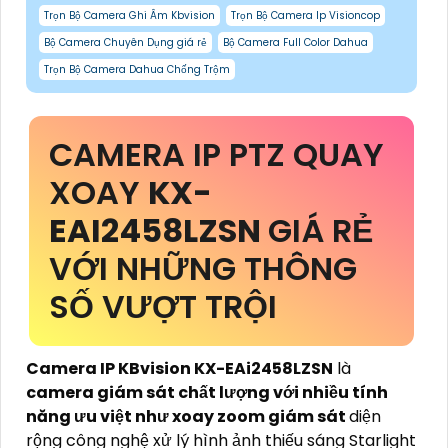
Trọn Bộ Camera Ghi Âm Kbvision
Trọn Bộ Camera Ip Visioncop
Bộ Camera Chuyên Dụng giá rẻ
Bộ Camera Full Color Dahua
Trọn Bộ Camera Dahua Chống Trộm
CAMERA IP PTZ QUAY
XOAY
KX-
EAI2458LZSN
GIÁ RẺ
VỚI NHỮNG THÔNG
SỐ VƯỢT TRỘI
Camera IP KBvision KX-EAi2458LZSN
là
camera giám sát chất lượng với nhiều tính
năng ưu việt như xoay zoom giám sát
diện
rộng công nghệ xử lý hình ảnh thiếu sáng Starlight