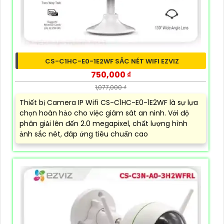
CS-C1HC-E0-1E2WF SẮC NÉT WIFI EZVIZ
750,000 ₫
1,077,000 ₫
Thiết bị Camera IP Wifi CS-C1HC-E0-1E2WF là sự lựa
chọn hoàn hảo cho việc giám sát an ninh. Với độ
phân giải lên đến 2.0 megapixel, chất lượng hình
ảnh sắc nét, đáp ứng tiêu chuẩn cao