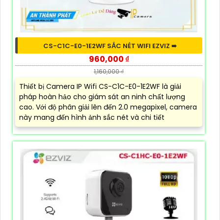
CS-C1C-E0-1E2WF SẮC NÉT WIFI EZVIZ ➠
960,000 ₫
1,160,000 ₫
Thiết bị Camera IP Wifi CS-C1C-E0-1E2WF là giải
pháp hoàn hảo cho giám sát an ninh chất lượng
cao. Với độ phân giải lên đến 2.0 megapixel, camera
này mang đến hình ảnh sắc nét và chi tiết