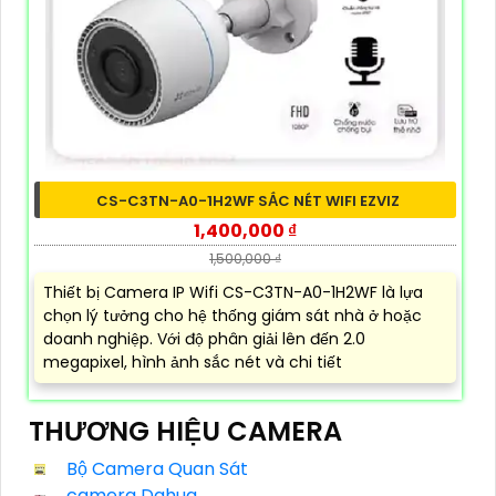
CS-C3TN-A0-1H2WF SẮC NÉT WIFI EZVIZ
1,400,000 ₫
1,500,000 ₫
Thiết bị Camera IP Wifi CS-C3TN-A0-1H2WF là lựa
chọn lý tưởng cho hệ thống giám sát nhà ở hoặc
doanh nghiệp. Với độ phân giải lên đến 2.0
megapixel, hình ảnh sắc nét và chi tiết
THƯƠNG HIỆU CAMERA
Bộ Camera Quan Sát
camera Dahua