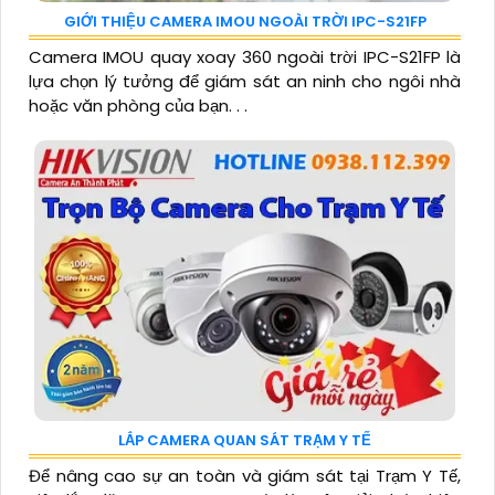
GIỚI THIỆU CAMERA IMOU NGOÀI TRỜI IPC-S21FP
Camera IMOU quay xoay 360 ngoài trời IPC-S21FP là
lựa chọn lý tưởng để giám sát an ninh cho ngôi nhà
hoặc văn phòng của bạn. . .
LẮP CAMERA QUAN SÁT TRẠM Y TẾ
Để nâng cao sự an toàn và giám sát tại Trạm Y Tế,