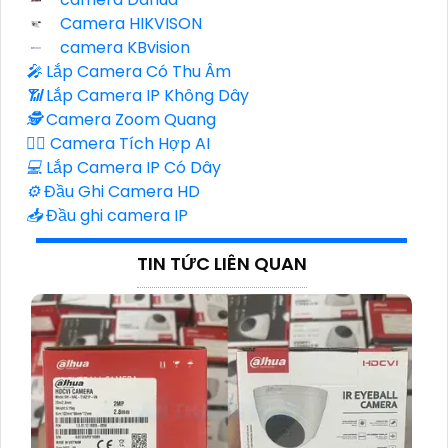
Camera HIKVISON
camera KBvision
️🎤️
Lắp Camera Có Thu Âm
📶
Lắp Camera IP Không Dây
🕵️
Camera Zoom Quang
🧛‍♀️
Camera Tích Hợp AI
💻
Lắp Camera IP Có Dây
⚙️
Đầu Ghi Camera HD
📥
Đầu ghi camera IP
TIN TỨC LIÊN QUAN