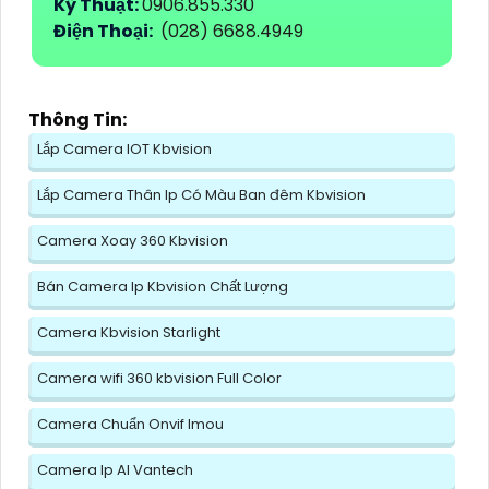
Kỹ Thuật:
0906.855.330
Điện Thoại:
(028) 6688.4949
Thông Tin:
Lắp Camera IOT Kbvision
Lắp Camera Thân Ip Có Màu Ban đêm Kbvision
Camera Xoay 360 Kbvision
Bán Camera Ip Kbvision Chất Lượng
Camera Kbvision Starlight
Camera wifi 360 kbvision Full Color
Camera Chuẩn Onvif Imou
Camera Ip AI Vantech