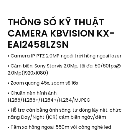
THÔNG SỐ KỸ THUẬT
CAMERA KBVISION KX-
EAI2458LZSN
• Camera IP PTZ 2.0MP ngoài trời hồng ngoại lazer
• Cảm biến: Sony Starvis 2.0Mp, tối đa: 50/60fps@
2.0Mp(1920x1080)
• Zoom quang 45x, zoom số 16x
• Chuẩn nén hình ảnh:
H.265/H.265+/H.264+/H.264/MJPEG
• Hỗ trợ cân bằng ánh sáng, tự động lấy nét, chức
năng Day/Night (ICR) cảm biến ngày/đêm
• Tầm xa hồng ngoại: 550m với công nghệ led