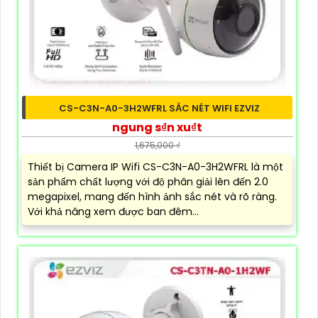
CS-C3N-A0-3H2WFRL SẮC NÉT WIFI EZVIZ
ngung s₫n xu₫t
1,675,000 ₫
Thiết bị Camera IP Wifi CS-C3N-A0-3H2WFRL là một
sản phẩm chất lượng với độ phân giải lên đến 2.0
megapixel, mang đến hình ảnh sắc nét và rõ ràng.
Với khả năng xem được ban đêm...