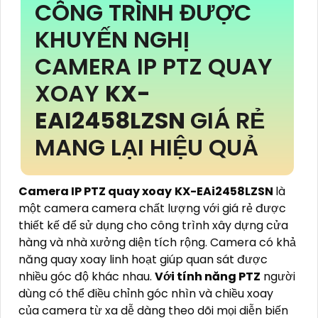
CÔNG TRÌNH ĐƯỢC
KHUYẾN NGHỊ
CAMERA IP PTZ QUAY
XOAY
KX-
EAI2458LZSN
GIÁ RẺ
MANG LẠI HIỆU QUẢ
Camera IP PTZ quay xoay
KX-EAi2458LZSN
là
một camera camera chất lượng với giá rẻ được
thiết kế để sử dụng cho công trình xây dựng cửa
hàng và nhà xưởng diện tích rộng. Camera có khả
năng quay xoay linh hoạt giúp quan sát được
nhiều góc độ khác nhau.
Với tính năng PTZ
người
dùng có thể điều chỉnh góc nhìn và chiều xoay
của camera từ xa dễ dàng theo dõi mọi diễn biến