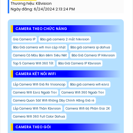
Thương hiệu:
KBvision
Ngày đăng:
6/24/2024 2:13:24 PM
CAMERA THEO CHỨC NĂNG
Gía Camera IP
Báo giá camera 2 mắt hikvision
Báo Giá camera wifi mới cập nhật
Báo giá camera ip dahua
Camera Có Màu Ban Đêm Siêu Nét
Báo Giá Camera IP Hikvision
Top 5 Camera Wifi 360 Tốt
Báo Giá Camera IP Kbvision
CAMERA KẾT NỐI WIFI
Lắp Camera Wifi Giá Rẻ Visioncop
Báo giá camera wifi ezviz
Camera Wifi Ezviz Ngoài Trời
Camera Wifi 360 Ngoài Trời
Camera Quan Sát Wifi Không Dây Chính Hãng Giá rẻ
Lắp Camera Wifi Thân Kbvision
Camera Wifi Độ Phân Giải 2K
Camera Wifi 360 Full Color Dahua
CAMERA THEO GÓI