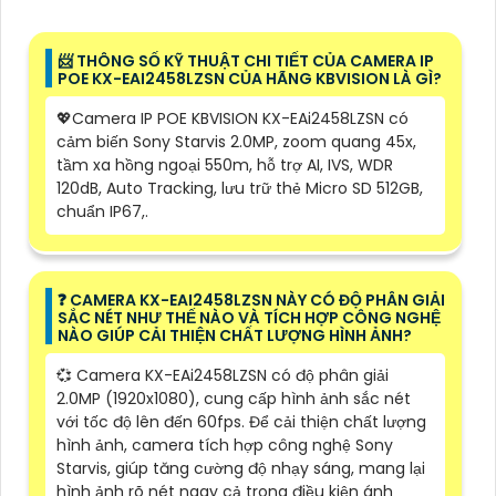
📨 THÔNG SỐ KỸ THUẬT CHI TIẾT CỦA CAMERA IP
POE KX-EAI2458LZSN CỦA HÃNG KBVISION LÀ GÌ?
💖Camera IP POE KBVISION KX-EAi2458LZSN có
cảm biến Sony Starvis 2.0MP, zoom quang 45x,
tầm xa hồng ngoại 550m, hỗ trợ AI, IVS, WDR
120dB, Auto Tracking, lưu trữ thẻ Micro SD 512GB,
chuẩn IP67,.
❓ CAMERA KX-EAI2458LZSN NÀY CÓ ĐỘ PHÂN GIẢI
SẮC NÉT NHƯ THẾ NÀO VÀ TÍCH HỢP CÔNG NGHỆ
NÀO GIÚP CẢI THIỆN CHẤT LƯỢNG HÌNH ẢNH?
💞 Camera KX-EAi2458LZSN có độ phân giải
2.0MP (1920x1080), cung cấp hình ảnh sắc nét
với tốc độ lên đến 60fps. Để cải thiện chất lượng
hình ảnh, camera tích hợp công nghệ Sony
Starvis, giúp tăng cường độ nhạy sáng, mang lại
hình ảnh rõ nét ngay cả trong điều kiện ánh