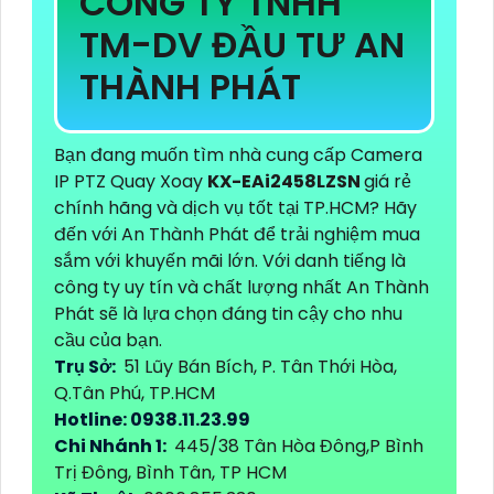
CÔNG TY TNHH
TM-DV ĐẦU TƯ AN
THÀNH PHÁT
Bạn đang muốn tìm nhà cung cấp Camera
IP PTZ Quay Xoay
KX-EAi2458LZSN
giá rẻ
chính hãng và dịch vụ tốt tại TP.HCM? Hãy
đến với An Thành Phát để trải nghiệm mua
sắm với khuyến mãi lớn. Với danh tiếng là
công ty uy tín và chất lượng nhất An Thành
Phát sẽ là lựa chọn đáng tin cậy cho nhu
cầu của bạn.
Trụ Sở:
51 Lũy Bán Bích, P. Tân Thới Hòa,
Q.Tân Phú, TP.HCM
Hotline: 0938.11.23.99
Chi Nhánh 1:
445/38 Tân Hòa Đông,P Bình
Trị Đông, Bình Tân, TP HCM