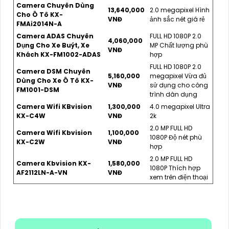
Camera Chuyên Dùng
13,640,000
2.0 megapixel Hình
Cho Ô Tô KX-
VNĐ
ảnh sắc nét giá rẻ
FMAi2014N-A
Camera ADAS Chuyên
FULL HD 1080P 2.0
4,060,000
Dụng Cho Xe Buýt, Xe
MP Chất lượng phù
VNĐ
Khách KX-FM1002-ADAS
hợp
FULL HD 1080P 2.0
Camera DSM Chuyên
5,160,000
megapixel Vừa đủ
Dùng Cho Xe Ô Tô KX-
VNĐ
sử dụng cho công
FM1001-DSM
trình dân dụng
Camera Wifi KBvision
1,300,000
4.0 megapixel Ultra
KX-C4W
VNĐ
2k
2.0 MP FULL HD
Camera Wifi Kbvision
1,100,000
1080P Độ nét phù
KX-C2W
VNĐ
hợp
2.0 MP FULL HD
Camera Kbvision KX-
1,580,000
1080P Thích hợp
AF2112LN-A-VN
VNĐ
xem trên điện thoại