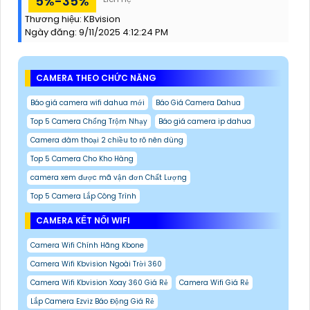
5%-35%
Thương hiệu:
KBvision
Ngày đăng:
9/11/2025 4:12:24 PM
CAMERA THEO CHỨC NĂNG
Báo giá camera wifi dahua mới
Báo Giá Camera Dahua
Top 5 Camera Chống Trộm Nhạy
Báo giá camera ip dahua
Camera đàm thoại 2 chiều to rõ nên dùng
Top 5 Camera Cho Kho Hàng
camera xem được mã vận đơn Chất Lượng
Top 5 Camera Lắp Công Trình
CAMERA KẾT NỐI WIFI
Camera Wifi Chính Hãng Kbone
Camera Wifi Kbvision Ngoài Trời 360
Camera Wifi Kbvision Xoay 360 Giá Rẻ
Camera Wifi Giá Rẻ
Lắp Camera Ezviz Báo Động Giá Rẻ