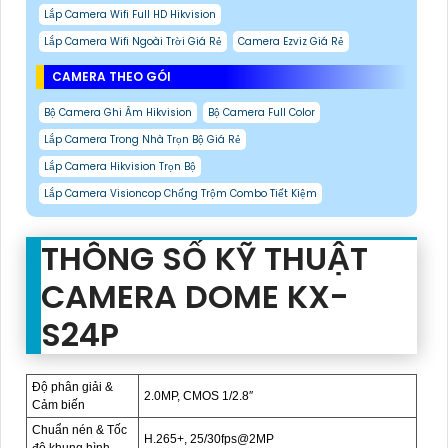
Lắp Camera Wifi Full HD Hikvision
Lắp Camera Wifi Ngoài Trời Giá Rẻ
Camera Ezviz Giá Rẻ
CAMERA THEO GÓI
Bộ Camera Ghi Âm Hikvision
Bộ Camera Full Color
Lắp Camera Trong Nhà Trọn Bộ Giá Rẻ
Lắp Camera Hikvision Trọn Bộ
Lắp Camera Visioncop Chống Trộm Combo Tiết Kiệm
THÔNG SỐ KỸ THUẬT
CAMERA DOME KX-
S24P
Độ phân giải &
2.0MP, CMOS 1/2.8″
Cảm biến
Chuẩn nén & Tốc
H.265+, 25/30fps@2MP