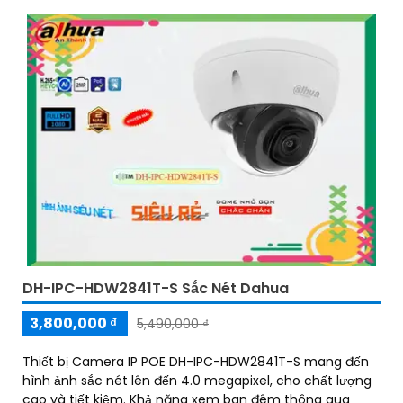
DH-IPC-HDW2841T-S Sắc Nét Dahua
3,800,000 ₫
5,490,000 ₫
Thiết bị Camera IP POE DH-IPC-HDW2841T-S mang đến
hình ảnh sắc nét lên đến 4.0 megapixel, cho chất lượng
cao và tiết kiệm. Khả năng xem ban đêm thông qua