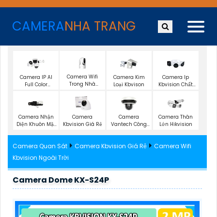
CAMERA
NHA TRANG
Camera Wifi
Camera IP AI
Camera Kim
Camera Ip
Trong Nhà
Full Color
Loại Kbvison
Kbvision Chất
Kbvision
Kbvision
Lượng
Camera Nhận
Camera
Camera
Camera Thân
Diện Khuôn Mặt
Kbvision Giá Rẻ
Vantech Công
Lớn Hikvision
Kbvision
Nghệ Ai
Camera Quan Sát
Camera Kbvision Giá Rẻ
Camera Wifi
Kbvision Ngoài Trời
Camera Dome KX-S24P