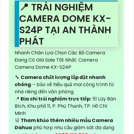
📍 TRẢI NGHIỆM
CAMERA DOME KX-
S24P TẠI AN THÀNH
PHÁT
Nhanh Chân Lựa Chọn Các Bộ Camera
Đang Có Giá Sale Tốt Nhất: Camera
Camera Dome KX-S24P
🔧
Camera chất lượng lắp đặt nhanh
chóng
– bảo vệ hiệu quả mọi công trình từ
nhà riêng đến văn phòng
📍
Địa chỉ trải nghiệm trực tiếp:
51 Lũy Bán
Bích, Khu phố 11, P. Phú Thạnh, TP. Hồ Chí
Minh
🛒
Tham khảo thêm nhiều mẫu Camera
Dahua
phù hợp nhu cầu giám sát đa dạng