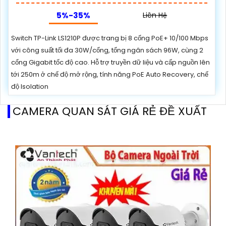
5%-35%
Liên Hệ
Switch TP-Link LS1210P được trang bị 8 cổng PoE+ 10/100 Mbps
với công suất tối đa 30W/cổng, tổng ngân sách 96W, cùng 2
cổng Gigabit tốc độ cao. Hỗ trợ truyền dữ liệu và cấp nguồn lên
tới 250m ở chế độ mở rộng, tính năng PoE Auto Recovery, chế
độ Isolation
CAMERA QUAN SÁT GIÁ RẺ ĐỀ XUẤT