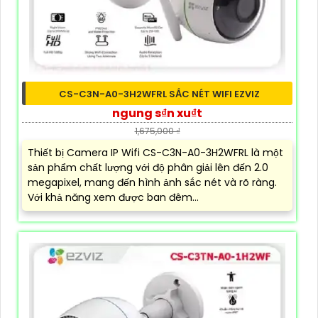
CS-C3N-A0-3H2WFRL SẮC NÉT WIFI EZVIZ
ngung s₫n xu₫t
1,675,000 ₫
Thiết bị Camera IP Wifi CS-C3N-A0-3H2WFRL là một
sản phẩm chất lượng với độ phân giải lên đến 2.0
megapixel, mang đến hình ảnh sắc nét và rõ ràng.
Với khả năng xem được ban đêm...