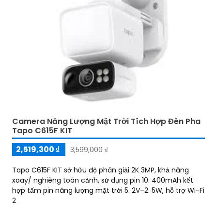
Camera Năng Lượng Mặt Trời Tích Hợp Đèn Pha
Tapo C615F KIT
2,519,300 ₫
3,599,000 ₫
Tapo C615F KIT sở hữu độ phân giải 2K 3MP, khả năng
xoay/ nghiêng toàn cảnh, sử dụng pin 10. 400mAh kết
hợp tấm pin năng lượng mặt trời 5. 2V–2. 5W, hỗ trợ Wi-Fi
2