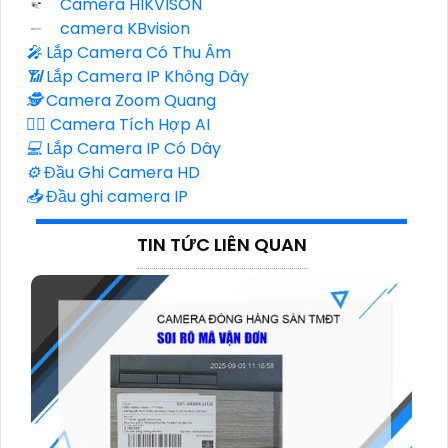
Camera HIKVISON
camera KBvision
️🎤️
Lắp Camera Có Thu Âm
📶
Lắp Camera IP Không Dây
🕵️
Camera Zoom Quang
🧛‍♀️
Camera Tích Hợp AI
💻
Lắp Camera IP Có Dây
⚙️
Đầu Ghi Camera HD
📥
Đầu ghi camera IP
TIN TỨC LIÊN QUAN