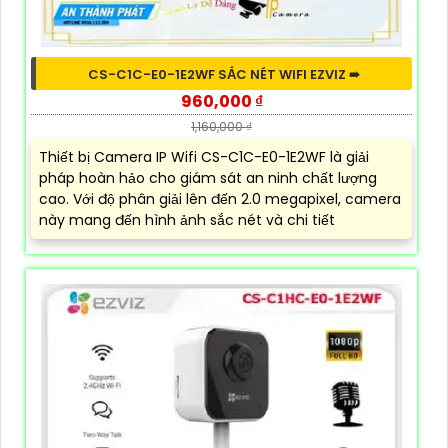
CS-C1C-E0-1E2WF SẮC NÉT WIFI EZVIZ ➠
960,000 ₫
1,160,000 ₫
Thiết bị Camera IP Wifi CS-C1C-E0-1E2WF là giải
pháp hoàn hảo cho giám sát an ninh chất lượng
cao. Với độ phân giải lên đến 2.0 megapixel, camera
này mang đến hình ảnh sắc nét và chi tiết