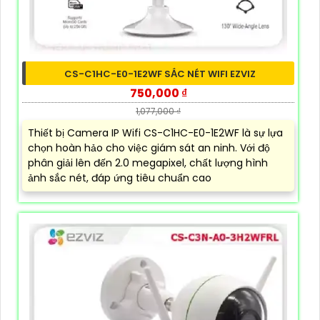
CS-C1HC-E0-1E2WF SẮC NÉT WIFI EZVIZ
750,000 ₫
1,077,000 ₫
Thiết bị Camera IP Wifi CS-C1HC-E0-1E2WF là sự lựa
chọn hoàn hảo cho việc giám sát an ninh. Với độ
phân giải lên đến 2.0 megapixel, chất lượng hình
ảnh sắc nét, đáp ứng tiêu chuẩn cao