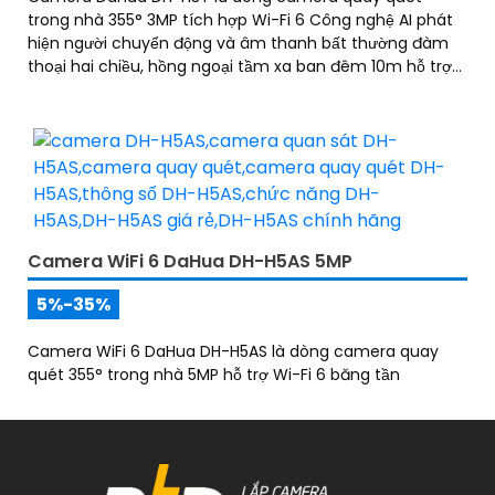
trong nhà 355° 3MP tích hợp Wi-Fi 6 Công nghệ AI phát
hiện người chuyển động và âm thanh bất thường đàm
thoại hai chiều, hồng ngoại tầm xa ban đêm 10m hỗ trợ
thẻ nhớ MicroSD 256GB ONVIF và điều khiển từ xa qua
ứng dụng DMSS
Camera WiFi 6 DaHua DH-H5AS 5MP
5%-35%
Camera WiFi 6 DaHua DH-H5AS là dòng camera quay
quét 355° trong nhà 5MP hỗ trợ Wi-Fi 6 băng tần