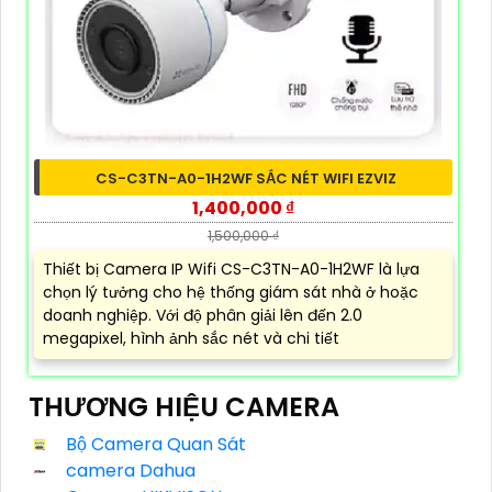
CS-C3TN-A0-1H2WF SẮC NÉT WIFI EZVIZ
1,400,000 ₫
1,500,000 ₫
Thiết bị Camera IP Wifi CS-C3TN-A0-1H2WF là lựa
chọn lý tưởng cho hệ thống giám sát nhà ở hoặc
doanh nghiệp. Với độ phân giải lên đến 2.0
megapixel, hình ảnh sắc nét và chi tiết
THƯƠNG HIỆU CAMERA
Bộ Camera Quan Sát
camera Dahua