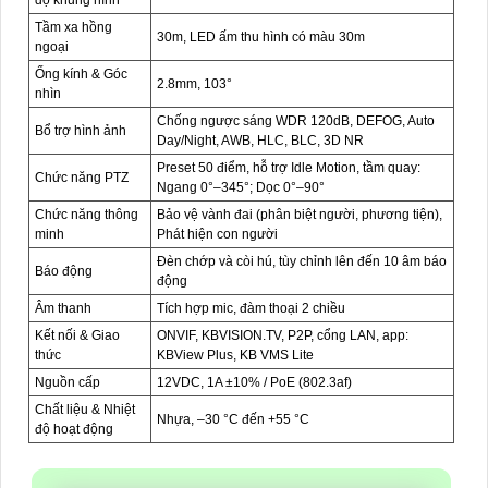
độ khung hình
Tầm xa hồng
30m, LED ấm thu hình có màu 30m
ngoại
Ống kính & Góc
2.8mm, 103°
nhìn
Chống ngược sáng WDR 120dB, DEFOG, Auto
Bổ trợ hình ảnh
Day/Night, AWB, HLC, BLC, 3D NR
Preset 50 điểm, hỗ trợ Idle Motion, tầm quay:
Chức năng PTZ
Ngang 0°–345°; Dọc 0°–90°
Chức năng thông
Bảo vệ vành đai (phân biệt người, phương tiện),
minh
Phát hiện con người
Đèn chớp và còi hú, tùy chỉnh lên đến 10 âm báo
Báo động
động
Âm thanh
Tích hợp mic, đàm thoại 2 chiều
Kết nối & Giao
ONVIF, KBVISION.TV, P2P, cổng LAN, app:
thức
KBView Plus, KB VMS Lite
Nguồn cấp
12VDC, 1A ±10% / PoE (802.3af)
Chất liệu & Nhiệt
Nhựa, –30 °C đến +55 °C
độ hoạt động