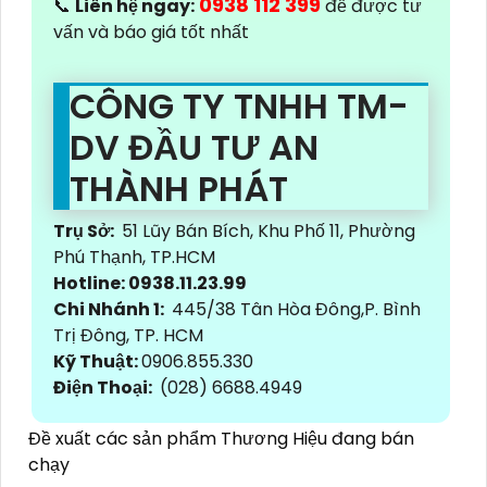
0938 112 399
📞
Liên hệ ngay:
để được tư
vấn và báo giá tốt nhất
CÔNG TY TNHH TM-
DV ĐẦU TƯ AN
THÀNH PHÁT
Trụ Sở:
51 Lũy Bán Bích, Khu Phố 11, Phường
Phú Thạnh, TP.HCM
Hotline: 0938.11.23.99
Chi Nhánh 1:
445/38 Tân Hòa Đông,P. Bình
Trị Đông, TP. HCM
Kỹ Thuật:
0906.855.330
Điện Thoại:
(028) 6688.4949
Đề xuất các sản phẩm Thương Hiệu đang bán
chạy